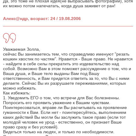
Да, это тоже не плохая идея(не выбрасывать фотографии), хотя
их можно потом напечатать, когда душа заживет от ран!
Алекс@ндр, возраст: 24 / 19.08.2006
Уважаемая Золла,
сейчас Вы занимаетесь тем, что справедливо именуют "резать
кошкин хвостик по частям". Нравится - Ваше право. Не нравится
- найдите в себе силы прекратить это издевательство над
собой. Возможно Вам в этом поможет рассуждение о том, что и
Ваша душа, и Ваше тело выданы Вам под Вашу
ответственность, и Вам придется ответить за то, что Вы с ними
делаете. Сейчас Вы их разрушаете переживаниями, которых
можно избежать.
Как избежать:
1. Уведомить ЕГО о том, что встречи для Вас болезненны.
Попросить его проявить уважение к Вашим чувствам.
Поинтересоваться, вправе ли Вы расчитывать на проявление
гуманности к Вам. Если нет - поинтересуйтесь, выполнением
каких действий Вы могли бы заслужить такое право (если тот
молодой человек не урод - естественно, он признает Ваше
право сразу и без условий).
Видеться только на людях, и только по необходимости.