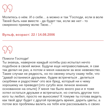
Молитесь о нём. И о себе... а можно и так "Господи, если в воле
Твоей быть нам вместе - да будет так, если же нет - то
смиренно прииму волю Твою..."
Вульф, возраст: 22 / 14.08.2006
Помоги Господи!
Ты знаешь, наверное каждый хотябы раз испытал нечто
подобное в своей жизни. Будучи еще неправославным, я сам
так делал не раз, а потом и меня наказали за мое невежество.
Такие случаи не редкость, но по своему опыту скажу тебе, что
"давай останемся друзьями, будем встречеться , делиться
скорбями и радостями"-это все бред, который ни к чему
хорошему не преведет.(это сугубо мое личное мнение
основанное на опыте) У меня так было много раз и я тоже
хотел остаться друзьми и встречаться, но счетать другом того
кого ты любил, просто не выносимо! К томуже ты готова видеть
как твой друг будет с другой проводить время, дарить цветы, а
потом все проблемы валить на тебя или рассказывать о своих