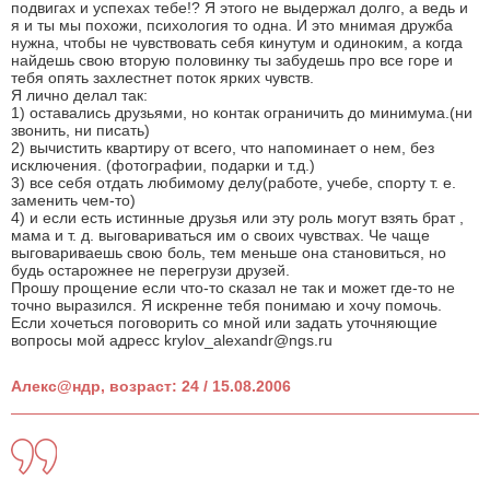
подвигах и успехах тебе!? Я этого не выдержал долго, а ведь и
я и ты мы похожи, психология то одна. И это мнимая дружба
нужна, чтобы не чувствовать себя кинутум и одиноким, а когда
найдешь свою вторую половинку ты забудешь про все горе и
тебя опять захлестнет поток ярких чувств.
Я лично делал так:
1) оставались друзьями, но контак ограничить до минимума.(ни
звонить, ни писать)
2) вычистить квартиру от всего, что напоминает о нем, без
исключения. (фотографии, подарки и т.д.)
3) все себя отдать любимому делу(работе, учебе, спорту т. е.
заменить чем-то)
4) и если есть истинные друзья или эту роль могут взять брат ,
мама и т. д. выговариваться им о своих чувствах. Че чаще
выговариваешь свою боль, тем меньше она становиться, но
будь остарожнее не перегрузи друзей.
Прошу прощение если что-то сказал не так и может где-то не
точно выразился. Я искренне тебя понимаю и хочу помочь.
Если хочеться поговорить со мной или задать уточняющие
вопросы мой адресс krylov_alexandr@ngs.ru
Алекс@ндр, возраст: 24 / 15.08.2006