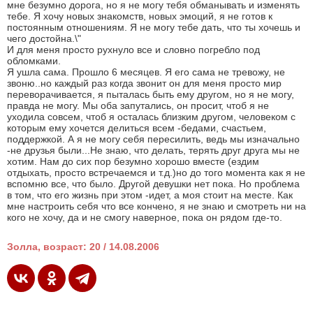
мне безумно дорога, но я не могу тебя обманывать и изменять
тебе. Я хочу новых знакомств, новых эмоций, я не готов к
постоянным отношениям. Я не могу тебе дать, что ты хочешь и
чего достойна.\"
И для меня просто рухнуло все и словно погребло под
обломками.
Я ушла сама. Прошло 6 месяцев. Я его сама не тревожу, не
звоню..но каждый раз когда звонит он для меня просто мир
переворачивается, я пыталась быть ему другом, но я не могу,
правда не могу. Мы оба запутались, он просит, чтоб я не
уходила совсем, чтоб я осталась близким другом, человеком с
которым ему хочется делиться всем -бедами, счастьем,
поддержкой. А я не могу себя пересилить, ведь мы изначально
-не друзья были...Не знаю, что делать, терять друг друга мы не
хотим. Нам до сих пор безумно хорошо вместе (ездим
отдыхать, просто встречаемся и т.д.)но до того момента как я не
вспомню все, что было. Другой девушки нет пока. Но проблема
в том, что его жизнь при этом -идет, а моя стоит на месте. Как
мне настроить себя что все кончено, я не знаю и смотреть ни на
кого не хочу, да и не смогу наверное, пока он рядом где-то.
Золла, возраст: 20 / 14.08.2006