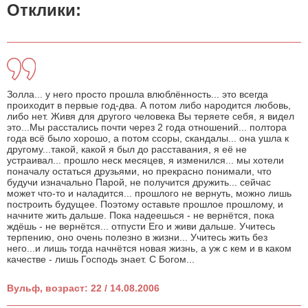
Отклики:
Золла... у него просто прошла влюблённость... это всегда
проиходит в первые год-два. А потом либо народится любовь,
либо нет. Живя для другого человека Вы теряете себя, я видел
это...Мы расстались почти через 2 года отношений... полтора
года всё было хорошо, а потом ссоры, скандалы... она ушла к
другому...такой, какой я был до расставания, я её не
устраивал... прошло неск месяцев, я изменился... мы хотели
поначалу остаться друзьями, но прекрасно понимали, что
будучи изначально Парой, не получится дружить... сейчас
может что-то и наладится... прошлого не вернуть, можно лишь
построить будущее. Поэтому оставьте прошлое прошлому, и
начните жить дальше. Пока надеешься - не вернётся, пока
ждёшь - не вернётся... отпусти Его и живи дальше. Учитесь
терпению, оно очень полезно в жизни... Учитесь жить без
него...и лишь тогда начнётся новая жизнь, а уж с кем и в каком
качестве - лишь Господь знает. С Богом...
Вульф, возраст: 22 / 14.08.2006