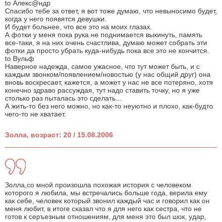
to Алекс@ндр
Спасибо тебе за ответ, я вот тоже думаю, что невыносимо будет,
когда у него появятся девушки.
И будет больнее, что все это на моих глазах.
А фотки у меня пока рука не поднимается выкинуть, память
все-таки, я на них очень счастлива, думаю может собрать эти
фотки да просто убрать куда-нибудь пока все это не кончится.
to Вульф
Наверное надежда, самое ужасное, что тут может быть, и с
каждым звонком/появлением/новостью (у нас общий друг) она
вновь воскресает, кажется, а может у нас не все потеряно, хотя
конечно здраво рассуждая, тут надо ставить точку, но я уже
столько раз пыталась это сделать...
А жить-то без него можно, но как-то неуютно и плохо, как-будто
чего-то не хватает.
Золла, возраст: 20 / 15.08.2006
Золла,со мной произошла похожая история с человеком
которого я любила, мы встречались больше года, верила ему
как себе, человек который звонил каждый час и говорил как он
меня любит, в итоге сказал что я для него как сестра, что не
готов к серъезным отношениям, для меня это был шок, удар,