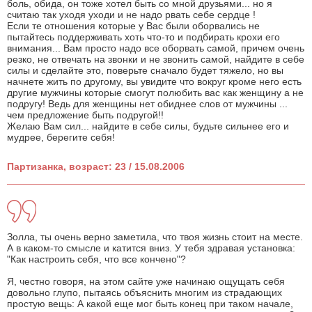
боль, обида, он тоже хотел быть со мной друзьями... но я
считаю так уходя уходи и не надо рвать себе сердце !
Если те отношения которые у Вас были оборвались не
пытайтесь поддерживать хоть что-то и подбирать крохи его
внимания... Вам просто надо все оборвать самой, причем очень
резко, не отвечать на звонки и не звонить самой, найдите в себе
силы и сделайте это, поверьте сначало будет тяжело, но вы
начнете жить по другому, вы увидите что вокруг кроме него есть
другие мужчины которые смогут полюбить вас как женщину а не
подругу! Ведь для женщины нет обиднее слов от мужчины ...
чем предложение быть подругой!!
Желаю Вам сил... найдите в себе силы, будьте сильнее его и
мудрее, берегите себя!
Партизанка, возраст: 23 / 15.08.2006
Золла, ты очень верно заметила, что твоя жизнь стоит на месте.
А в каком-то смысле и катится вниз. У тебя здравая установка:
"Как настроить себя, что все кончено"?
Я, честно говоря, на этом сайте уже начинаю ощущать себя
довольно глупо, пытаясь объяснить многим из страдающих
простую вещь: А какой еще мог быть конец при таком начале,