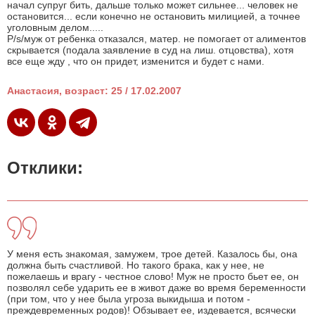
начал супруг бить, дальше только может сильнее... человек не
остановится... если конечно не остановить милицией, а точнее
уголовным делом.....
P/s/муж от ребенка отказался, матер. не помогает от алиментов
скрывается (подала заявление в суд на лиш. отцовства), хотя
все еще жду , что он придет, изменится и будет с нами.
Анастасия, возраст: 25 / 17.02.2007
Отклики:
У меня есть знакомая, замужем, трое детей. Казалось бы, она
должна быть счастливой. Но такого брака, как у нее, не
пожелаешь и врагу - честное слово! Муж не просто бьет ее, он
позволял себе ударить ее в живот даже во время беременности
(при том, что у нее была угроза выкидыша и потом -
преждевременных родов)! Обзывает ее, издевается, всячески