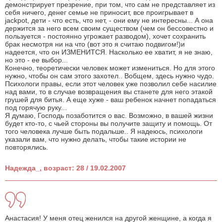
демонстрирует презрение, при том, что сам не представляет из
себя ничего, денег семье не приносит, все проигрывает в
jackpot, дети - что есть, что нет, - они ему не интересны... А она
держится за него всем своим существом (чем он бессовестно и
пользуется - постоянно угрожает разводом), хочет сохранить
брак несмотря ни на что (вот это я считаю подвигом!)и
надеется, что он ИЗМЕНИТСЯ. Насколько ее хватит, я не знаю,
но это - ее выбор...
Конечно, теоретически человек может измениться. Но для этого
нужно, чтобы он сам этого захотел.. Вобщем, здесь нужно чудо.
Психологи правы, если этот человек уже позволил себе насилие
над вами, то в случае возвращения вы станете для него этакой
грушей для битья. А еще хуже - ваш ребенок начнет попадаться
под горячую руку...
Я думаю, Господь позаботится о вас. Возможно, в вашей жизни
будет кто-то, с чьей стороны вы получите защиту и помощь. От
того человека лучше быть подальше.. Я надеюсь, психологи
указали вам, что нужно делать, чтобы такие истории не
повторялись.
Надежда_, возраст: 28 / 19.02.2007
Анастасия! У меня отец женился на другой женщине, а когда я