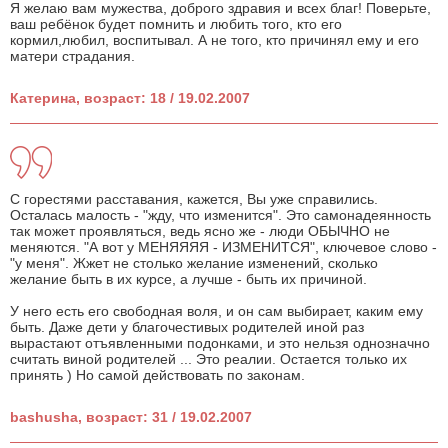
Я желаю вам мужества, доброго здравия и всех благ! Поверьте,
ваш ребёнок будет помнить и любить того, кто его
кормил,любил, воспитывал. А не того, кто причинял ему и его
матери страдания.
Катерина, возраст: 18 / 19.02.2007
C горестями расставания, кажется, Вы уже справились.
Осталась малость - "жду, что изменится". Это самонадеянность
так может проявляться, ведь ясно же - люди ОБЫЧНО не
меняются. "А вот у МЕНЯЯЯЯ - ИЗМЕНИТСЯ", ключевое слово -
"у меня". Жжет не столько желание изменений, сколько
желание быть в их курсе, а лучше - быть их причиной.
У него есть его свободная воля, и он сам выбирает, каким ему
быть. Даже дети у благочестивых родителей иной раз
вырастают отъявленными подонками, и это нельзя однозначно
считать виной родителей ... Это реалии. Остается только их
принять ) Но самой действовать по законам.
bashusha, возраст: 31 / 19.02.2007