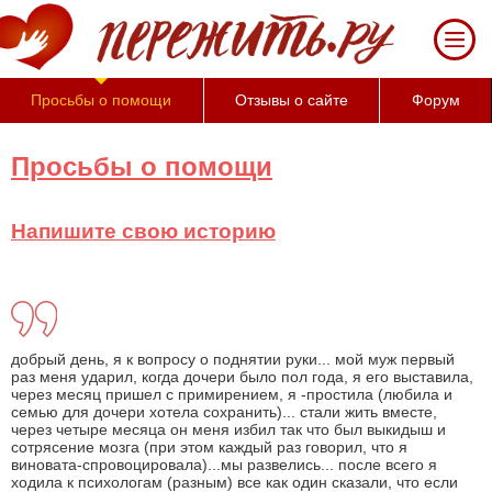
За 50 минут Вы
можете оценить
тяжесть своего
состояния и его
Просьбы о помощи
Отзывы о сайте
Форум
психологические
причины
(бесплатно)
Просьбы о помощи
Напишите свою историю
добрый день, я к вопросу о поднятии руки... мой муж первый
раз меня ударил, когда дочери было пол года, я его выставила,
через месяц пришел с примирением, я -простила (любила и
семью для дочери хотела сохранить)... стали жить вместе,
через четыре месяца он меня избил так что был выкидыш и
сотрясение мозга (при этом каждый раз говорил, что я
виновата-спровоцировала)...мы развелись... после всего я
ходила к психологам (разным) все как один сказали, что если