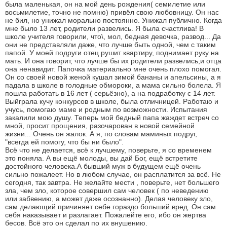
была маленькая, он на мой день рождения( семилетие или
восьмилетие, точно не помню) привёл свою любовницу. Он нас
не бил, но унижал морально постоянно. Унижал публично. Когда
мне было 13 лет, родители развелись. Я была счастлива! В
школе учителя говорили, что\, мол, бедная девочка, развод... Да
они не представляли даже, что лучше быть одной, чем с таким
папой. У моей подруги отец рушит квартиру, поднимает руку на
мать. И она говорит, что лучше бы их родители развелись,и отца
она ненавидит. Папочка материально мне очень плохо помогал.
Он со своей новой женой кушал зимой бананы и апельсины, а я
падала в школе в голодные обмороки, а мама сильно болела. Я
пошла работать в 16 лет ( серьёзно), а на подработку с 14 лет.
Выйграла кучу конкурсов в школе, была отличницей. Работаю и
учусь, помогаю маме и родным по возможности. Испытания
закалили мою душу. Теперь мой бедный папа жаждет встреч со
мной, просит прощения, разочарован в новой семейной
жизни... Очень он жалок. А я, по словам маминых подруг,
"всегда ей помогу, что бы ни было".
Всё что не делается, всё к лучшему, поверьте, я со временем
это поняла. А вы ещё молоды, вы дай Бог, ещё встретите
достойного человека.А бывший муж в будущем ещё очень
сильно пожалеет. Но в любом случае, он расплатится за всё. Не
сегодня, так завтра. Не желайте мести , поверьте, нет большего
зла, чем зло, которое совершил сам человек ( по неведению
или забвению, а может даже осознанно). Делая человеку зло,
сам делающий причиняет себе гораздо больший вред. Он сам
себя наказывает и разлагает. Пожалейте его, ибо он жертва
бесов. Всё это он сделал по их внушению.