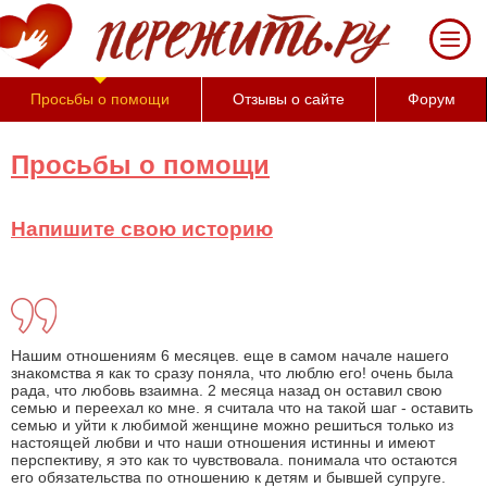
За 50 минут Вы
можете оценить
тяжесть своего
состояния и его
Просьбы о помощи
Отзывы о сайте
Форум
психологические
причины
(бесплатно)
Просьбы о помощи
Напишите свою историю
Нашим отношениям 6 месяцев. еще в самом начале нашего
знакомства я как то сразу поняла, что люблю его! очень была
рада, что любовь взаимна. 2 месяца назад он оставил свою
семью и переехал ко мне. я считала что на такой шаг - оставить
семью и уйти к любимой женщине можно решиться только из
настоящей любви и что наши отношения истинны и имеют
перспективу, я это как то чувствовала. понимала что остаются
его обязательства по отношению к детям и бывшей супруге.