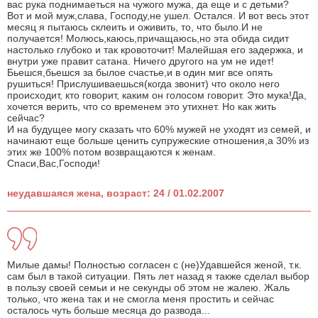
вас рука поднимаеться на чужого мужа, да еще и с детьми?
Вот и мой муж,слава, Господу,не ушел. Остался. И вот весь этот
месяц я пытаюсь склеить и оживить, то, что было.И не
получается! Молюсь,каюсь,причащаюсь,но эта обида сидит
настолько глубоко и так кровоточит! Малейшая его задержка, и
внутри уже правит сатана. Ничего другого на ум не идет!
Бьешся,бьешся за былое счастье,и в один миг все опять
рушиться! Прислушиваешься(когда звонит) что около него
происходит, кто говорит, каким он голосом говорит. Это мука!Да,
хочется верить, что со временем это утихнет. Но как жить
сейчас?
И на будущее могу сказать что 60% мужей не уходят из семей, и
начинают еще больше ценить супружеские отношения,а 30% из
этих же 100% потом возвращаются к женам.
Спаси,Вас,Господи!
неудавшаяся жена, возраст: 24 / 01.02.2007
Милые дамы! Полностью согласен с (не)Удавшейся женой, т.к.
сам был в такой ситуации. Пять лет назад я также сделал выбор
в пользу своей семьи и не секунды об этом не жалею. Жаль
только, что жена так и не смогла меня простить и сейчас
осталось чуть больше месяца до развода...