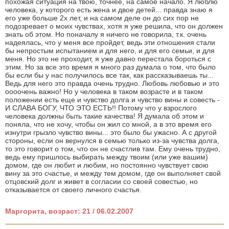
похожая ситуация на твою, точнее, на самое начало. Я люблю
человека, у которого есть жена и двое детей... правда знаю я
его уже больше 2х лет, и на самом деле он до сих пор не
подозревает о моих чувствах, хотя я уже решила, что он должен
знать об этом. Но поначалу я ничего не говорила, т.к. очень
надеялась, что у меня все пройдет, ведь эти отношения стали
бы непростым испытанием и для него, и для его семьи, и для
меня. Но это не проходит, я уже давно перестала бороться с
этим. Но за все это время я много раз думала о том, что было
бы если бы у нас получилось все так, как рассказываешь ты...
Ведь для него это правда очень трудно. Любовь любовью и это
оооочень важно! Но у человека в таком возрасте и в таком
положении есть еще и чувство долга и чувство вины и совесть -
И СЛАВА БОГУ, ЧТО ЭТО ЕСТЬ!! Потому что у взрослого
человека должны быть такие качества! Я думала об этом и
поняла, что не хочу, чтобы он жил со мной, а в это время его
изнутри грызло чувство вины... это было бы ужасно. А с другой
стороны, если он вернулся в семью только из-за чувства долга,
то это говорит о том, что он не счастлив там. Ему очень трудно,
ведь ему пришлось выбирать между твоим (или уже вашим)
домом, где он любит и любим, но постоянно чувствует свою
вину за это счастье, и между тем домом, где он выполняет свой
отцовский долг и живет в согласии со своей совестью, но
отказывается от своего личного счастья.
Маргорита, возраст: 21 / 06.02.2007