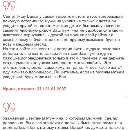
Света!Пишу Вам,а у самой такой ком стоит в горле,переживаю
похожую историю.Но мужчина уходит не только к детям,он
уходит к другой женщине!Никакие дети и бытовые условия не
заменят любимую рядом!Ваш мужчина не разобрался в своих
чувствах,а вернувшись к другой,он поднял свой рейтинг в
семье,к нему сейчас относятся по другому,возможно будет и
новый медовый месяц.
На этом сайте все советы и истории очень мудрые,помогают
действительно как-то выкарабкиваться.Вам нужно идти к
батюшке,исповедоваться,только в этом спасение.И не держать
его,не умолять,не унижаться,просто молча любить...Это
очень,очень сложно...сама хожу на гране...Чтобы как-то жить?
иду и считаю вдох-выдох...Пишите мне, если из Москвы можем
увидеться. Буду молиться за Вас.
Ирина, возраст: 41 / 31.01.2007
Уважаемая Светлана! Мужчина, с которым Вы жили, сделал
правильно. Вы с самого начала должны были этого ожидать и
должны были быть к этому готовы. Вы сейчас думаете только о