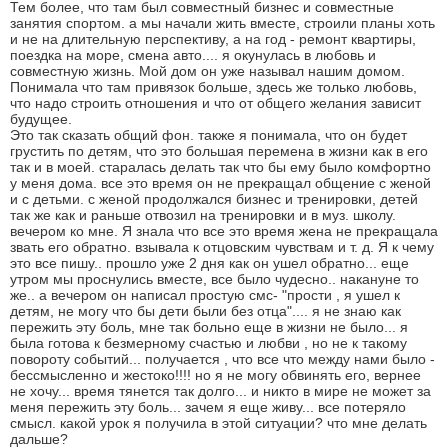
Тем более, что там был совместный бизнес и совместные
занятия спортом. а мы начали жить вместе, строили планы хоть
и не на длительную перспективу, а на год - ремонт квартиры,
поездка на море, смена авто.... я окунулась в любовь и
совместную жизнь. Мой дом он уже называл нашим домом.
Понимала что там привязок больше, здесь же только любовь,
что надо строить отношения и что от общего желания зависит
будущее.
Это так сказать общий фон. также я понимала, что он будет
грустить по детям, что это большая перемена в жизни как в его
так и в моей. старалась делать так что бы ему было комфортно
у меня дома. все это время он не прекращал общение с женой
и с детьми. с женой продолжался бизнес и тренировки, детей
так же как и раньше отвозил на тренировки и в муз. школу.
вечером ко мне. Я знала что все это время жена не прекращала
звать его обратно. взывала к отцовским чувствам и т. д. Я к чему
это все пишу.. прошло уже 2 дня как он ушел обратно... еще
утром мы проснулись вместе, все было чудесно.. накануне то
же.. а вечером он написал простую смс- "прости , я ушел к
детям, не могу что бы дети были без отца".... я не знаю как
пережить эту боль, мне так больно еще в жизни не было... я
была готова к безмерному счастью и любви , но не к такому
повороту событий... получается , что все что между нами было -
бессмысленно и жестоко!!!! но я не могу обвинять его, вернее
не хочу... время тянется так долго... и никто в мире не может за
меня пережить эту боль... зачем я еще живу... все потеряло
смысл. какой урок я получила в этой ситуации? что мне делать
дальше?