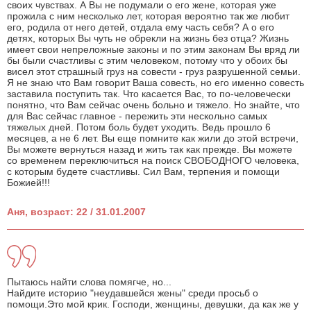
своих чувствах. А Вы не подумали о его жене, которая уже
прожила с ним несколько лет, которая вероятно так же любит
его, родила от него детей, отдала ему часть себя? А о его
детях, которых Вы чуть не обрекли на жизнь без отца? Жизнь
имеет свои непреложные законы и по этим законам Вы вряд ли
бы были счастливы с этим человеком, потому что у обоих бы
висел этот страшный груз на совести - груз разрушенной семьи.
Я не знаю что Вам говорит Ваша совесть, но его именно совесть
заставила поступить так. Что касается Вас, то по-человечески
понятно, что Вам сейчас очень больно и тяжело. Но знайте, что
для Вас сейчас главное - пережить эти нескольно самых
тяжелых дней. Потом боль будет уходить. Ведь прошло 6
месяцев, а не 6 лет. Вы еще помните как жили до этой встречи,
Вы можете вернуться назад и жить так как прежде. Вы можете
со временем переключиться на поиск СВОБОДНОГО человека,
с которым будете счастливы. Сил Вам, терпения и помощи
Божией!!!
Аня, возраст: 22 / 31.01.2007
Пытаюсь найти слова помягче, но...
Найдите историю "неудавшейся жены" среди просьб о
помощи.Это мой крик. Господи, женщины, девушки, да как же у