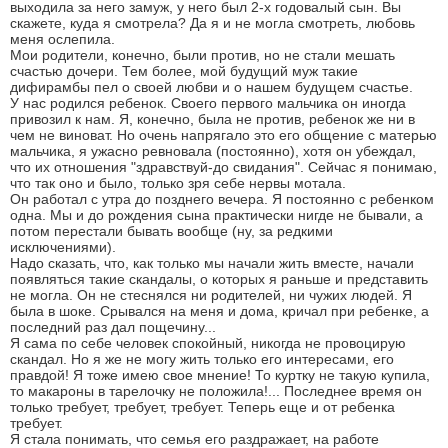
выходила за него замуж, у него был 2-х годовалый сын. Вы
скажете, куда я смотрела? Да я и не могла смотреть, любовь
меня ослепила.
Мои родители, конечно, были против, но не стали мешать
счастью дочери. Тем более, мой будущий муж такие
дифирамбы пел о своей любви и о нашем будущем счастье.
У нас родился ребенок. Своего первого мальчика он иногда
привозил к нам. Я, конечно, была не против, ребенок же ни в
чем не виноват. Но очень напрягало это его общение с матерью
мальчика, я ужасно ревновала (постоянно), хотя он убеждал,
что их отношения "здравствуй-до свидания". Сейчас я понимаю,
что так оно и было, только зря себе нервы мотала.
Он работал с утра до позднего вечера. Я постоянно с ребенком
одна. Мы и до рождения сына практически нигде не бывали, а
потом перестали бывать вообще (ну, за редкими
исключениями).
Надо сказать, что, как только мы начали жить вместе, начали
появляться такие скандалы, о которых я раньше и представить
не могла. Он не стеснялся ни родителей, ни чужих людей. Я
была в шоке. Срывался на меня и дома, кричал при ребенке, а
последний раз дал пощечину...
Я сама по себе человек спокойный, никогда не провоцирую
скандал. Но я же не могу жить только его интересами, его
правдой! Я тоже имею свое мнение! То куртку не такую купила,
то макароны в тарелочку не положила!... Последнее время он
только требует, требует, требует. Теперь еще и от ребенка
требует.
Я стала понимать, что семья его раздражает, на работе