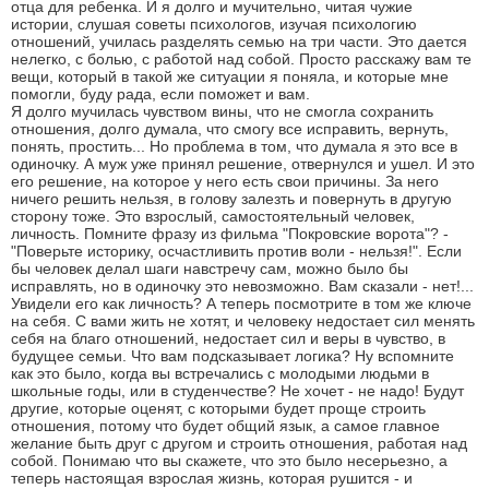
отца для ребенка. И я долго и мучительно, читая чужие
истории, слушая советы психологов, изучая психологию
отношений, училась разделять семью на три части. Это дается
нелегко, с болью, с работой над собой. Просто расскажу вам те
вещи, который в такой же ситуации я поняла, и которые мне
помогли, буду рада, если поможет и вам.
Я долго мучилась чувством вины, что не смогла сохранить
отношения, долго думала, что смогу все исправить, вернуть,
понять, простить... Но проблема в том, что думала я это все в
одиночку. А муж уже принял решение, отвернулся и ушел. И это
его решение, на которое у него есть свои причины. За него
ничего решить нельзя, в голову залезть и повернуть в другую
сторону тоже. Это взрослый, самостоятельный человек,
личность. Помните фразу из фильма "Покровские ворота"? -
"Поверьте историку, осчастливить против воли - нельзя!". Если
бы человек делал шаги навстречу сам, можно было бы
исправлять, но в одиночку это невозможно. Вам сказали - нет!...
Увидели его как личность? А теперь посмотрите в том же ключе
на себя. С вами жить не хотят, и человеку недостает сил менять
себя на благо отношений, недостает сил и веры в чувство, в
будущее семьи. Что вам подсказывает логика? Ну вспомните
как это было, когда вы встречались с молодыми людьми в
школьные годы, или в студенчестве? Не хочет - не надо! Будут
другие, которые оценят, с которыми будет проще строить
отношения, потому что будет общий язык, а самое главное
желание быть друг с другом и строить отношения, работая над
собой. Понимаю что вы скажете, что это было несерьезно, а
теперь настоящая взрослая жизнь, которая рушится - и