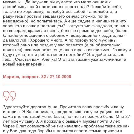
мужчины... Да неужели вы думаете что мало одиноких
достойных людей противоположного пола? Полюбите себя,
только по-хорошему, не любуйтесь собой - а полюбите, и
радуйтесь простым вещам (это сейчас сложно, почти
невозможно), но попытайтесь. А еще сядьте и напишите а что
хорошего в вашем настоящем? - отсутствие скандалов, тишина
по вечерам, красивая осень, больше времени для себя, более
близкие отношщения с ребенком, возвращение к родителям -
да мало ли!!! Хорошего много. А по поводу того мужчины,
который рано или поздно у вас появится (а он обязательно
появится), вспоминается еще одна фраза из фильма - "а кому я
буду нужна, тот и ребнка моего полюбит!" Это действительно
так.... Счастья вам, Анечка! Этот этап жизни уже закончился, а
новый еще впереди!
Марина, возраст: 32 / 27.10.2008
Здравствуйте дорогая Анна! Прочитала вашу просьбу и вашу
историю. Я Вас понимаю, представляю вашу ситуацию, хотя
сама в точно такой же не была, но что то похожее было. Мне 27
лет моему сыну 8, я прожила с бывшем мужем почти 8 лет.
Через 6 лет совместной жизни начались проблемы такие же как
и у Вас. два года борьбы и попыток спасти семью привели к