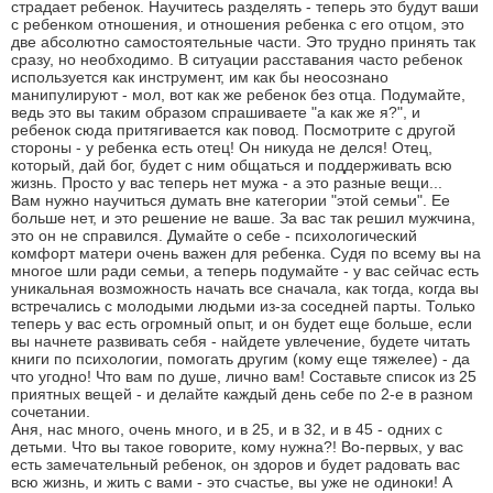
страдает ребенок. Научитесь разделять - теперь это будут ваши
с ребенком отношения, и отношения ребенка с его отцом, это
две абсолютно самостоятельные части. Это трудно принять так
сразу, но необходимо. В ситуации расставания часто ребенок
используется как инструмент, им как бы неосознано
манипулируют - мол, вот как же ребенок без отца. Подумайте,
ведь это вы таким образом спрашиваете "а как же я?", и
ребенок сюда притягивается как повод. Посмотрите с другой
стороны - у ребенка есть отец! Он никуда не делся! Отец,
который, дай бог, будет с ним общаться и поддерживать всю
жизнь. Просто у вас теперь нет мужа - а это разные вещи...
Вам нужно научиться думать вне категории "этой семьи". Ее
больше нет, и это решение не ваше. За вас так решил мужчина,
это он не справился. Думайте о себе - психологический
комфорт матери очень важен для ребенка. Судя по всему вы на
многое шли ради семьи, а теперь подумайте - у вас сейчас есть
уникальная возможность начать все сначала, как тогда, когда вы
встречались с молодыми людьми из-за соседней парты. Только
теперь у вас есть огромный опыт, и он будет еще больше, если
вы начнете развивать себя - найдете увлечение, будете читать
книги по психологии, помогать другим (кому еще тяжелее) - да
что угодно! Что вам по душе, лично вам! Составьте список из 25
приятных вещей - и делайте каждый день себе по 2-е в разном
сочетании.
Аня, нас много, очень много, и в 25, и в 32, и в 45 - одних с
детьми. Что вы такое говорите, кому нужна?! Во-первых, у вас
есть замечательный ребенок, он здоров и будет радовать вас
всю жизнь, и жить с вами - это счастье, вы уже не одиноки! А