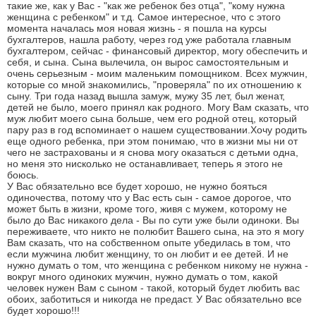
такие же, как у Вас - "как же ребенок без отца", "кому нужна
женщина с ребенком" и т.д. Самое интересное, что с этого
момента началась моя новая жизнь - я пошла на курсы
бухгалтеров, нашла работу, через год уже работала главным
бухгалтером, сейчас - финансовый директор, могу обеспечить и
себя, и сына. Сына вылечила, он вырос самостоятельным и
очень серьезным - моим маленьким помощником. Всех мужчин,
которые со мной знакомились, "проверяла" по их отношению к
сыну. Три года назад вышла замуж, мужу 35 лет, был женат,
детей не было, моего принял как родного. Могу Вам сказать, что
муж любит моего сына больше, чем его родной отец, который
пару раз в год вспоминает о нашем существовании.Хочу родить
еще одного ребенка, при этом понимаю, что в жизни мы ни от
чего не застрахованы и я снова могу оказаться с детьми одна,
но меня это нисколько не останавливает, теперь я этого не
боюсь.
У Вас обязательно все будет хорошо, не нужно бояться
одиночества, потому что у Вас есть сын - самое дорогое, что
может быть в жизни, кроме того, живя с мужем, которому не
было до Вас никакого дела - Вы по сути уже были одиноки. Вы
переживаете, что никто не полюбит Вашего сына, на это я могу
Вам сказать, что на собственном опыте убедилась в том, что
если мужчина любит женщину, то он любит и ее детей. И не
нужно думать о том, что женщина с ребенком никому не нужна -
вокруг много одиноких мужчин, нужно думать о том, какой
человек нужен Вам с сыном - такой, который будет любить вас
обоих, заботиться и никогда не предаст. У Вас обязательно все
будет хорошо!!!