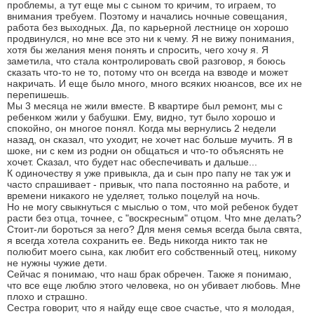
проблемы, а тут еще мы с сыном то кричим, то играем, то
внимания требуем. Поэтому и начались ночные совещания,
работа без выходных. Да, по карьерной лестнице он хорошо
продвинулся, но мне все это ни к чему. Я не вижу понимания,
хотя бы желания меня понять и спросить, чего хочу я. Я
заметила, что стала контролировать свой разговор, я боюсь
сказать что-то не то, потому что он всегда на взводе и может
накричать. И еще было много, много всяких нюансов, все их не
перепишешь.
Мы 3 месяца не жили вместе. В квартире был ремонт, мы с
ребенком жили у бабушки. Ему, видно, тут было хорошо и
спокойно, он многое понял. Когда мы вернулись 2 недели
назад, он сказал, что уходит, не хочет нас больше мучить. Я в
шоке, ни с кем из родни он общаться и что-то объяснять не
хочет. Сказал, что будет нас обеспечивать и дальше...
К одиночеству я уже привыкла, да и сын про папу не так уж и
часто спрашивает - привык, что папа постоянно на работе, и
времени никакого не уделяет, только поцелуй на ночь.
Но не могу свыкнуться с мыслью о том, что мой ребенок будет
расти без отца, точнее, с "воскресным" отцом. Что мне делать?
Стоит-ли бороться за него? Для меня семья всегда была свята,
я всегда хотела сохранить ее. Ведь никогда никто так не
полюбит моего сына, как любит его собственный отец, никому
не нужны чужие дети.
Сейчас я понимаю, что наш брак обречен. Также я понимаю,
что все еще люблю этого человека, но он убивает любовь. Мне
плохо и страшно.
Сестра говорит, что я найду еще свое счастье, что я молодая,