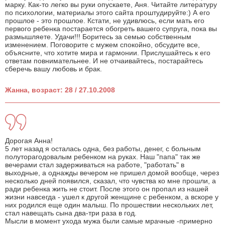
марку. Как-то легко вы руки опускаете, Аня. Читайте литературу
по психологии, материалы этого сайта проштудируйте:) А его
прошлое - это прошлое. Кстати, не удивлюсь, если мать его
первого ребенка постарается обогреть вашего супруга, пока вы
размышляете. Удачи!!! Боритесь за семью собственным
изменением. Поговорите с мужем спокойно, обсудите все,
объясните, что хотите мира и гармонии. Прислушайтесь к его
ответам повнимательнее. И не отчаивайтесь, постарайтесь
сберечь вашу любовь и брак.
Жанна, возраст: 28 / 27.10.2008
Дорогая Анна!
5 лет назад я осталась одна, без работы, денег, с больным
полуторагодовалым ребенком на руках. Наш "папа" так же
вечерами стал задерживаться на работе, "работать" в
выходные, а однажды вечером не пришел домой вообще, через
несколько дней появился, сказал, что чувства ко мне прошли, а
ради ребенка жить не стоит. После этого он пропал из нашей
жизни навсегда - ушел к другой женщине с ребенком, а вскоре у
них родился еще один малыш. По прошествии нескольких лет,
стал навещать сына два-три раза в год.
Мысли в момент ухода мужа были самые мрачные -примерно