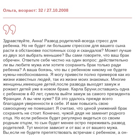
Ольга, возраст: 32 / 27.10.2008
Здравствуйте, Анна! Развод родителей-всегда стресс для
ребенка. Но не будет ли большим стрессом для вашего сына
расти в обстановке постоянных ссор и скандалов? Может лучше
из двух зол выбрать меньшее? Вы сами говорите, что ваш брак
обречен. Ответьте себе честно на один вопрос: действительно
ли вы любите мужа или хотите сохранить брак только ради
ребенка? А ваша боязнь, что вы с ребенком никому не будете
нужны-необоснованна. Я могу привести полно примеров как из
жизни известных людей, так из жизни моих знакомых. Многие
женщины,имеющие детей,после развода выходят замуж и
рожают детей уже в новом браке. Карла Бруни,оставшись одна
с ребенком в 40 лет, сумела выйти замуж за самого президента
Франции. А вы чем хуже? Ей это удалось прежде всего
благодаря уверенности в себе. И вам повысить свою
самооценку не помешает. Я считаю, что ценой унижений брак
сохранять не стоит. Конечно, чужой дядя не заменит родного
отца. Но если ребенок будет регулярно видеться со своим
родным отцом, то сын будет менее остро переживать развод
родителей. Тут многое зависит и от вас и от вашего мужа.
Вы,если не будете препятствовать встречам с ребенком, а он-