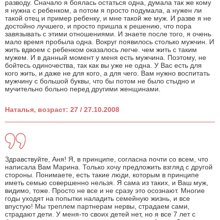
разводу. Сначало я боялась остаться одна, думала так же кому
я нужна с ребенком, а потом я просто подумала, а нужен ли
такой отец и пример ребенку, и мне такой же муж. И разве я не
достойно лучшего, и просто пришла к решению, что пора
завязывать с этими отношениями. И знаете после того, я очень
мало время пробыла одна. Вокруг появилось столько мужчин. И
жить вдвоем с ребенком оказалось легче. чем жить с таким
мужем. И в данный момент у меня есть мужчина. Поэтому, не
бойтесь одиночества, так как вы уже не одна. У Вас есть для
кого жить, и даже не для кого, а для чего. Вам нужно воспитать
мужчину с большой буквы, что бы потом не было стыдно и
мучительно больно перед другими женщинами.
Наталья, возраст: 27 / 27.10.2008
Здравствуйте, Аня! Я, в принципе, согласна почти со всем, что
написала Вам Марина. Только хочу предложить взгляд с другой
стороны. Понимаете, есть такие люди, которым в принципе
иметь семью совершенно нельзя. Я сама из таких, и Ваш муж,
видимо, тоже. Просто не все и не сразу это осознают. Многие
годы уходят на попытки наладить семейную жизнь, и все
впустую! Мы треплем партнерам нервы, страдаем сами,
страдают дети. У меня-то своих детей нет, но я все 7 лет с