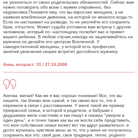
не уклоняться от своих родительских обязанностей. Сейчас вам
нужно поговорить обо всем с мужем откровенно, без
недомолвок.Покажите ему, что вы-взрослая женщина, а не
наивная влюбленная девчонка, на которой он женился когда-то.
Если он настаивает на разводе, то не умоляйте его сохранять
брак, отпустите. Может судьба уготовила вам встречу с другим
человеком, который по -настоящему полюбит вас и примет
вашего ребенка. В любом случае,никогда не зацикливайтесь на
мужчине,не делайте его центром Вселенной. У
самодостаточной женщины, у которой есть профессия,
занятия,увлечения,скорее встретит достойного мужчину.
Анна, возраст: 31 / 27.10.2008
Анечка, милая! Как же я вас хорошо понимаю! Все, что вы
пишите, так близко мне самой, и так свежо все то, что я
пережила в связи с расставанием. У меня такой же пример
прекрасной семьи, в которой и родители, и бабушки с
дедушками жили счастливо и как пишут в сказках "умерли в
один день", и я точно также как вы не могла себе представить,
что моя собственая семья может вот так вдруг развалиться, и
долго мучилась чувством вины за то, что у меня не получилось
сохранить все это, свой дом, свои традиции, тепло, родного