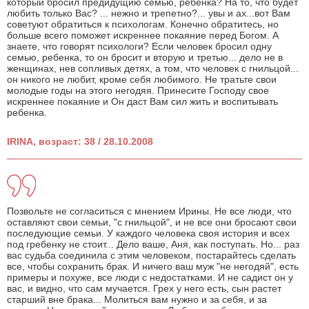
который бросил предидущию семью, ребенка? На то, что будет
любить только Вас? ... нежно и трепетно?... увы и ах...вот Вам
советуют обратиться к психологам. Конечно обратитесь, но
больше всего поможет искреннее покаяние перед Богом. А
знаете, что говорят психологи? Если человек бросил одну
семью, ребенка, то он бросит и вторую и третью... дело не в
женщинах, нев сопливых детях, а том, что человек с гнильцой...
он никого не любит, кроме себя любимого. Не тратьте свои
молодые годы на этого негодяя. Принесите Господу свое
искреннее покаяние и Он даст Вам сил жить и воспитывать
ребенка.
IRINA, возраст: 38 / 28.10.2008
Позвольте не согласиться с мнением Ирины. Не все люди, что
оставляют свои семьи, "с гнильцой", и не все они бросают свои
последующие семьи. У каждого человека своя история и всех
под гребенку не стоит... Дело ваше, Аня, как поступать. Но... раз
вас судьба соединила с этим человеком, постарайтесь сделать
все, чтобы сохранить брак. И ничего ваш муж "не негодяй", есть
примеры и похуже, все люди с недостатками. И не садист он у
вас, и видно, что сам мучается. Грех у него есть, сын растет
старший вне брака... Молиться вам нужно и за себя, и за