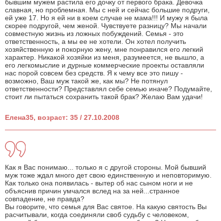
бывшим мужем растила его дочку от первого брака. Девочка
славная, но проблемная. Мы с ней и сейчас большие подруги,
ей уже 17. Но я ей ни в коем случае не мама!!! И мужу я была
скорее подругой, чем женой. Чувствуете разницу? Мы начали
совместную жизнь из ложных побуждений. Семья - это
ответственность, а мы ее не хотели. Он хотел получить
хозяйственную и покорную жену, мне понравился его легкий
характер. Никакой хозяйки из меня, разумеется, не вышло, а
его легкомыслие и дурные коммерческие проекты оставляли
нас порой совсем без средств. Я к чему все это пишу -
возможно, Ваш муж такой же, как мы? Не потянул
ответственности? Представлял себе семью иначе? Подумайте,
стоит ли пытаться сохранить такой брак? Желаю Вам удачи!
Елена35, возраст: 35 / 27.10.2008
Как я Вас понимаю... только я с другой стороны. Мой бывший
муж тоже ждал много дет свою единственную и неповторимую.
Как только она появилась - вытер об нас сыном ноги и не
объяснив причин умчался вслед на за ней...странное
совпадение, не правда?
Вы говорите, что семья для Вас святое. На какую святость Вы
расчитывали, когда соединяли своб судьбу с человеком,