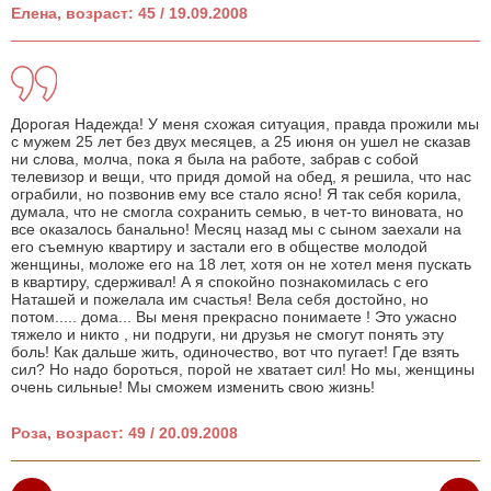
Елена, возраст: 45 / 19.09.2008
Дорогая Надежда! У меня схожая ситуация, правда прожили мы
с мужем 25 лет без двух месяцев, а 25 июня он ушел не сказав
ни слова, молча, пока я была на работе, забрав с собой
телевизор и вещи, что придя домой на обед, я решила, что нас
ограбили, но позвонив ему все стало ясно! Я так себя корила,
думала, что не смогла сохранить семью, в чет-то виновата, но
все оказалось банально! Месяц назад мы с сыном заехали на
его съемную квартиру и застали его в обществе молодой
женщины, моложе его на 18 лет, хотя он не хотел меня пускать
в квартиру, сдерживал! А я спокойно познакомилась с его
Наташей и пожелала им счастья! Вела себя достойно, но
потом..... дома... Вы меня прекрасно понимаете ! Это ужасно
тяжело и никто , ни подруги, ни друзья не смогут понять эту
боль! Как дальше жить, одиночество, вот что пугает! Где взять
сил? Но надо бороться, порой не хватает сил! Но мы, женщины
очень сильные! Мы сможем изменить свою жизнь!
Роза, возраст: 49 / 20.09.2008