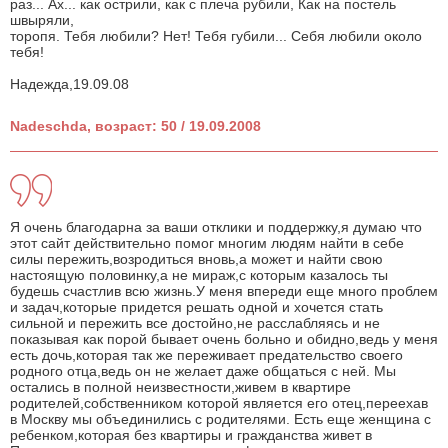
раз... Ах... как острили, как с плеча рубили, Как на постель
швыряли,
торопя. Тебя любили? Нет! Тебя губили... Себя любили около
тебя!
Надежда,19.09.08
Nadeschda, возраст: 50 / 19.09.2008
Я очень благодарна за ваши отклики и поддержку,я думаю что
этот сайт действительно помог многим людям найти в себе
силы пережить,возродиться вновь,а может и найти свою
настоящую половинку,а не мираж,с которым казалось ты
будешь счастлив всю жизнь.У меня впереди еще много проблем
и задач,которые придется решать одной и хочется стать
сильной и пережить все достойно,не расслабляясь и не
показывая как порой бывает очень больно и обидно,ведь у меня
есть дочь,которая так же переживает предательство своего
родного отца,ведь он не желает даже общаться с ней. Мы
остались в полной неизвестности,живем в квартире
родителей,собственником которой является его отец,переехав
в Москву мы объединились с родителями. Есть еще женщина с
ребенком,которая без квартиры и гражданства живет в