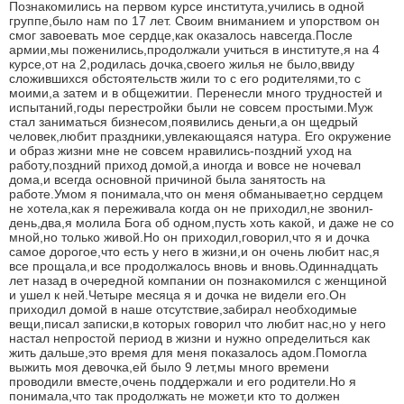
Познакомились на первом курсе института,учились в одной
группе,было нам по 17 лет. Своим вниманием и упорством он
смог завоевать мое сердце,как оказалось навсегда.После
армии,мы поженились,продолжали учиться в институте,я на 4
курсе,от на 2,родилась дочка,своего жилья не было,ввиду
сложившихся обстоятельств жили то с его родителями,то с
моими,а затем и в общежитии. Перенесли много трудностей и
испытаний,годы перестройки были не совсем простыми.Муж
стал заниматься бизнесом,появились деньги,а он щедрый
человек,любит праздники,увлекающаяся натура. Его окружение
и образ жизни мне не совсем нравились-поздний уход на
работу,поздний приход домой,а иногда и вовсе не ночевал
дома,и всегда основной причиной была занятость на
работе.Умом я понимала,что он меня обманывает,но сердцем
не хотела,как я переживала когда он не приходил,не звонил-
день,два,я молила Бога об одном,пусть хоть какой, и даже не со
мной,но только живой.Но он приходил,говорил,что я и дочка
самое дорогое,что есть у него в жизни,и он очень любит нас,я
все прощала,и все продолжалось вновь и вновь.Одиннадцать
лет назад в очередной компании он познакомился с женщиной
и ушел к ней.Четыре месяца я и дочка не видели его.Он
приходил домой в наше отсутствие,забирал необходимые
вещи,писал записки,в которых говорил что любит нас,но у него
настал непростой период в жизни и нужно определиться как
жить дальше,это время для меня показалось адом.Помогла
выжить моя девочка,ей было 9 лет,мы много времени
проводили вместе,очень поддержали и его родители.Но я
понимала,что так продолжать не может,и кто то должен