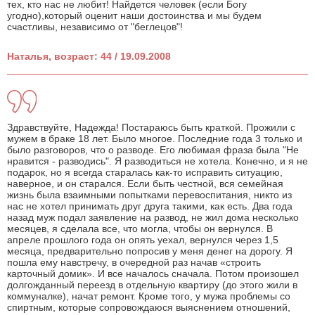
тех, кто нас не любит! Найдется человек (если Богу
угодно),который оценит наши достоинства и мы будем
счастливы, независимо от "беглецов"!
Наталья, возраст: 44 / 19.09.2008
Здравствуйте, Надежда! Постараюсь быть краткой. Прожили с
мужем в браке 18 лет. Было многое. Последние года 3 только и
было разговоров, что о разводе. Его любимая фраза была "Не
нравится - разводись". Я разводиться не хотела. Конечно, и я не
подарок, но я всегда старалась как-то исправить ситуацию,
наверное, и он старался. Если быть честной, вся семейная
жизнь была взаимными попытками перевоспитания, никто из
нас не хотел принимать друг друга такими, как есть. Два года
назад муж подал заявление на развод, не жил дома несколько
месяцев, я сделала все, что могла, чтобы он вернулся. В
апреле прошлого года он опять уехал, вернулся через 1,5
месяца, предварительно попросив у меня денег на дорогу. Я
пошла ему навстречу, в очередной раз начав «строить
карточный домик». И все началось сначала. Потом произошел
долгожданный переезд в отдельную квартиру (до этого жили в
коммуналке), начат ремонт. Кроме того, у мужа проблемы со
спиртным, которые сопровождаюся выяснением отношений,