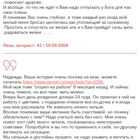
-помогает здорово .
И вообще ,то что не идёт к Вам надо отпускать у Бога для нас
свои планы.
Я понимаю Вас очень глубоко ,я тоже каждый раз когда мой
милый меня бросал цеплялась как утопающий за соломинку
.Простить и отпустить не желая зла и к Вам прийдут силы жить
,радоваться жизни ........
Лена, возраст: 41 / 19.09.2008
Надежда, Ваша история очень похожа на мою, можете
почитать-
https://www.perejit.ru/main/help?id=3296.
Мой муж тоже "сгорел на работе" 8 месяцев назад. И сейчас
очень тяжело, но все-таки- жить можно.
Вчера был день рождения дочери-24 года. Он приехал к ней на
работу с цветами, с подарком-плакали все:он,дочка и я,когда
она мне рассказала. Но изменить ничего нельзя.
Вполне понимаю ваше желание быть счастливой, но почему
обязательно с ним? Надо учиться жить без него. Мне очень
помог этот сайт, много читала, пользовалась некоторыми
советами. Попробуйте и вы что-то применить к себе, по-другому
взглянуть на ситуацию.
Мы сильные и достойны лучшего, не надо унывать и мечтать о