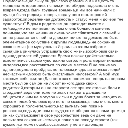
Подмосковье,но сыну он дал свою фамилию и имя,есть та
женщина которая живет с ним,и что обидно подоспела очень
вовремя,когда были трудные времена,и мы все начинали с
нуля,я была рядом,а теперь,когда у него есть хороший
заработок,определенная должность и статус,меня и дочери "не
существует".В дом к родителям,он приходит вместе с
ней,видимо не понимая,что нам очень больно,я конечно
понимаю,что эта женщина очень хочет сблизиться с семьей и
он не расстается с ней ни днем,ни ночью,но должно же быть
элементарное сочуствие к другим людям,ведь не сохранив
свою семью (ее муж уехал в Израиль,а затем забрал и
сына),она ринулась устраивать свою жизнь,возобновив связи
одинадцатилетней давности.Время покажет,действительно
вспомнились старые чувства,или сыграли роль меркантильные
интересы,все расставиться по своим местам.Я не понимаю
одного,неужели пройдясь по головам,и сделав столько людей
несчастными,можно быть счастливым человеком? А мой муж
таковым себя считает.Для него как я понимаю теперь на первом
месте был он сам,он не любит никого,даже своих
родителей,которым он на старости лет принес столько боли и
страданий,ведь они тоже не знают как жить дальше,не
общаться с ним не могут,он их сын и душа болит за него,что он
совсем плохой человек про него не скажешь,в нем очень много
хорошего и положительного,нас выгнать они пока не
решаются,ведь идти нам некуда,вот и общаются с нами тремя,а
он как султан,живет в свое удовольствие,ведь он даже не
попытался сохранить семью,а пошел на поводу страсти (так
думаю я,а может ошибаюсь,может у него настоящие