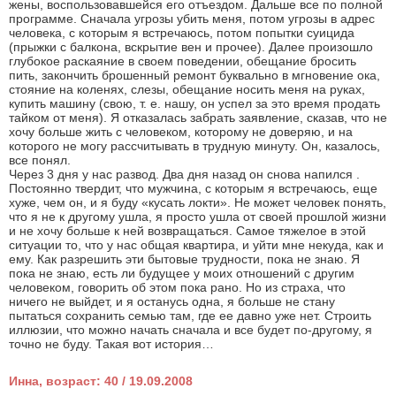
жены, воспользовавшейся его отъездом. Дальше все по полной
программе. Сначала угрозы убить меня, потом угрозы в адрес
человека, с которым я встречаюсь, потом попытки суицида
(прыжки с балкона, вскрытие вен и прочее). Далее произошло
глубокое раскаяние в своем поведении, обещание бросить
пить, закончить брошенный ремонт буквально в мгновение ока,
стояние на коленях, слезы, обещание носить меня на руках,
купить машину (свою, т. е. нашу, он успел за это время продать
тайком от меня). Я отказалась забрать заявление, сказав, что не
хочу больше жить с человеком, которому не доверяю, и на
которого не могу рассчитывать в трудную минуту. Он, казалось,
все понял.
Через 3 дня у нас развод. Два дня назад он снова напился .
Постоянно твердит, что мужчина, с которым я встречаюсь, еще
хуже, чем он, и я буду «кусать локти». Не может человек понять,
что я не к другому ушла, я просто ушла от своей прошлой жизни
и не хочу больше к ней возвращаться. Самое тяжелое в этой
ситуации то, что у нас общая квартира, и уйти мне некуда, как и
ему. Как разрешить эти бытовые трудности, пока не знаю. Я
пока не знаю, есть ли будущее у моих отношений с другим
человеком, говорить об этом пока рано. Но из страха, что
ничего не выйдет, и я останусь одна, я больше не стану
пытаться сохранить семью там, где ее давно уже нет. Строить
иллюзии, что можно начать сначала и все будет по-другому, я
точно не буду. Такая вот история…
Инна, возраст: 40 / 19.09.2008