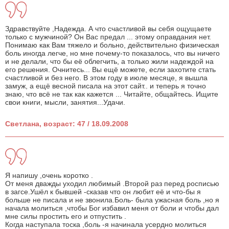
Здравствуйте ,Надежда. А что счастливой вы себя ощущаете
только с мужчиной? Он Вас предал ... этому оправдания нет.
Понимаю как Вам тяжело и больно, действительно физическая
боль иногда легче, но мне почему-то показалось, что вы ничего
и не делали, что бы её облегчить, а только жили надеждой на
его решения. Очнитесь... Вы ещё можете, если захотите стать
счастливой и без него. В этом году в июле месяце, я вышла
замуж, а ещё весной писала на этот сайт.. и теперь я точно
знаю, что всё не так как кажется ... Читайте, общайтесь. Ищите
свои книги, мысли, занятия...Удачи.
Светлана, возраст: 47 / 18.09.2008
Я напишу ,очень коротко .
От меня дважды уходил любимый .Второй раз перед росписью
в загсе.Ушёл к бывшей -сказав что он любит её и что-бы я
больше не писала и не звонила.Боль- была ужасная боль ,но я
начала молиться ,чтобы Бог избавил меня от боли и чтобы дал
мне силы простить его и отпустить .
Когда наступала тоска ,боль -я начинала усердно молиться