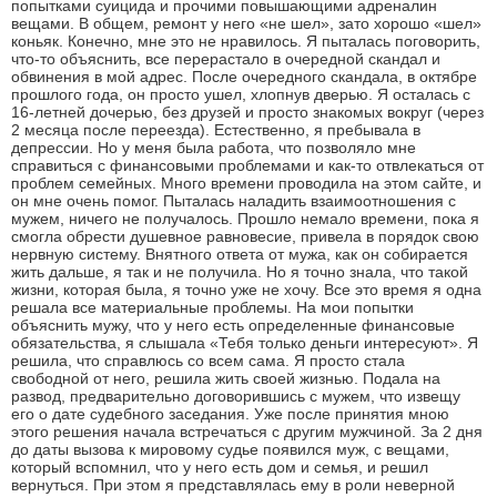
попытками суицида и прочими повышающими адреналин
вещами. В общем, ремонт у него «не шел», зато хорошо «шел»
коньяк. Конечно, мне это не нравилось. Я пыталась поговорить,
что-то объяснить, все перерастало в очередной скандал и
обвинения в мой адрес. После очередного скандала, в октябре
прошлого года, он просто ушел, хлопнув дверью. Я осталась с
16-летней дочерью, без друзей и просто знакомых вокруг (через
2 месяца после переезда). Естественно, я пребывала в
депрессии. Но у меня была работа, что позволяло мне
справиться с финансовыми проблемами и как-то отвлекаться от
проблем семейных. Много времени проводила на этом сайте, и
он мне очень помог. Пыталась наладить взаимоотношения с
мужем, ничего не получалось. Прошло немало времени, пока я
смогла обрести душевное равновесие, привела в порядок свою
нервную систему. Внятного ответа от мужа, как он собирается
жить дальше, я так и не получила. Но я точно знала, что такой
жизни, которая была, я точно уже не хочу. Все это время я одна
решала все материальные проблемы. На мои попытки
объяснить мужу, что у него есть определенные финансовые
обязательства, я слышала «Тебя только деньги интересуют». Я
решила, что справлюсь со всем сама. Я просто стала
свободной от него, решила жить своей жизнью. Подала на
развод, предварительно договорившись с мужем, что извещу
его о дате судебного заседания. Уже после принятия мною
этого решения начала встречаться с другим мужчиной. За 2 дня
до даты вызова к мировому судье появился муж, с вещами,
который вспомнил, что у него есть дом и семья, и решил
вернуться. При этом я представлялась ему в роли неверной