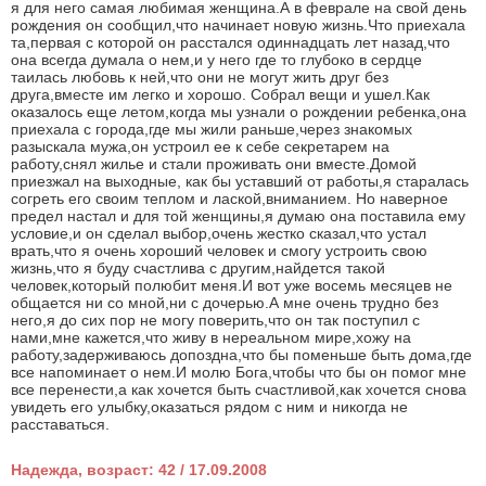
я для него самая любимая женщина.А в феврале на свой день
рождения он сообщил,что начинает новую жизнь.Что приехала
та,первая с которой он расстался одиннадцать лет назад,что
она всегда думала о нем,и у него где то глубоко в сердце
таилась любовь к ней,что они не могут жить друг без
друга,вместе им легко и хорошо. Собрал вещи и ушел.Как
оказалось еще летом,когда мы узнали о рождении ребенка,она
приехала с города,где мы жили раньше,через знакомых
разыскала мужа,он устроил ее к себе секретарем на
работу,снял жилье и стали проживать они вместе.Домой
приезжал на выходные, как бы уставший от работы,я старалась
согреть его своим теплом и лаской,вниманием. Но наверное
предел настал и для той женщины,я думаю она поставила ему
условие,и он сделал выбор,очень жестко сказал,что устал
врать,что я очень хороший человек и смогу устроить свою
жизнь,что я буду счастлива с другим,найдется такой
человек,который полюбит меня.И вот уже восемь месяцев не
общается ни со мной,ни с дочерью.А мне очень трудно без
него,я до сих пор не могу поверить,что он так поступил с
нами,мне кажется,что живу в нереальном мире,хожу на
работу,задерживаюсь допоздна,что бы поменьше быть дома,где
все напоминает о нем.И молю Бога,чтобы что бы он помог мне
все перенести,а как хочется быть счастливой,как хочется снова
увидеть его улыбку,оказаться рядом с ним и никогда не
расставаться.
Надежда, возраст: 42 / 17.09.2008