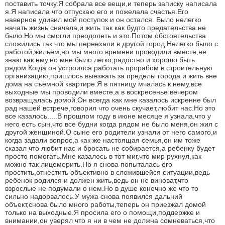
поставить точку.Я собрала все вещи,и теперь записку написала
я.Я написала что отпускаю его и пожелала счастья.Его
наверное удивил мой поступок и он остался. Было нелегко
начать жизнь сначала,и жить так как будто предательства не
было.Но мы смогли преодолеть и это.Потом обстоятельства
сложились так что мы переехали в другой город.Нелегко было с
работой,жильем,но мы много времени проводили вместе,не
знаю как ему,но мне было легко,радостно и хорошо быть
рядом.Когда он устроился работать прорабом в строительную
организацию,пришлось выезжать за пределы города и жить вне
дома на съемной квартире.Я в пятницу мчалась к нему,все
выходные мы проводили вместе,а в воскресенье вечером
возвращалась домой.Он всегда как мне казалось искренне был
рад нашей встрече,говорил что очень скучает,любит нас.Но это
все казалось.....В прошлом году в июне месяце я узнала,что у
него есть сын,что все будни когда рядом не было меня,он жил с
другой женщиной.О сыне его родители узнали от него самого,и
когда задали вопрос,а как же настоящая семья,он им тоже
сказал что любит нас и бросать не собирается,а ребенку будет
просто помогать.Мне казалось в тот миг,что мир рухнул,как
можно так лицемерить.Но я снова попыталась его
простить,отнестить объективно в сложившейся ситуации,ведь
ребенок родился и должен жить,ведь он не виноват,что
взрослые не подумали о нем.Но в душе конечно же что то
сильно надорвалось.У мужа снова появился дальний
объект,снова было много работы,теперь он приезжал домой
только на выходные.Я просила его о помощи,поддержке и
внимании,он уверял что я ни в чем не должна сомневаться,что