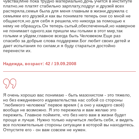
чувства)Мне пока трудно материально,дочь учится в институте
платно,не платят стабильно зарплату,подруг и друзей всех
растеряла,семья была для меня главным в жизни,дружила с
семьями его друзей,и как вы понимате теперь они со мной не
общаются,но для себя я решила,что никогда за помощью к
нему не обращусь.Он теперь сытый,обеспеченный,но наверное
не понимает одного,как пришли мы голыми в этот мир,так
голыми и уйдем,главное всегда быть Человеком.Еще раз
спасибо за добрые слова поддержки.Бог любит своих детей и
дает испытания по силам,и я буду стараться достойно
перенести их.
Надежда, возраст: 42 / 19.09.2008
Я очень хорошо вас понимаю - быть мазохистом - это тяжело,
но без ежедневного издевательства нас собой со стороны
"любимого человека" первое время ( а оно у каждого своё)
вообще не возможно. Я это пережила и вам желаю это
пережить. Главное поймите, что без него вам в жизни будет
проще и лучше. Нужно только научиться любить себя, и видеть
все положительные стороны ситуации в которой вы находитесь.
Отпустите его - он вам совсем не нужен.