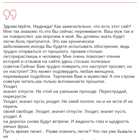
Здравствуйте, Надежда! Как замечательно, что есть этот сайт!
Мне так знакомо то,что Вы сейчас переживаете. Ваш муж так и
не повзрослел ,как впрочем и мой. Вы должны знать-будет
легче,боль притупится. Это как хроническое
заболевание,иногда Вы будете испытывать обострение, ведь
трудно оторваться от прошлого, прожив столько
лет,прирастаешь к человеку. Мне очень помогает чтение
историй и отзывов на сайте,здесь столько полезных
советов.Сейчас Вам трудно поверить,что наступит просвет, но
он наступит! Это может подтвердить любая женщина,
пережившая подобное. Терпения Вам и мужества! А эти строки
советую читать,как только вспоминаете прошлое.
Уходит,
значит отпусти, Не стой на узеньком проходе. Перестрадай,
перегрусти.
Уходит, значит пусть уходит. Не смей ползти, но и не мсти И не
перечь
своей свободе. Уходит, значит отпусти. Уходит, значит пусть
уходит. А
на дорогах снова будут встречи, И жадность глаз и щедрость
умных фраз,
Пусть время лечит... Разве помнить легче? Что так уже бывало и
не