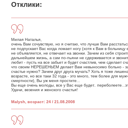
Отклики:
Милая Наталья,
очень Вам сочувствую, но я считаю, что лучше Вам расстаться
не подпускает Вас когда ломает ногу (хотя к Вам в больницу 
не объявляется, не отвечает на звонки. Зачем из себя строит
дальнейшем жизнь, а сам по-пьяни не сдерживается и звонит 
любит - пусть на все забьет и будет счастлив, чем сделает сч
что своим НЕРЕШЕНЬЕМ делает Вам невыносимо больно - 
счастье нужно? Зачем друг друга мучать? Хоть я тоже лишен
возрасте, но все таки 32 года - это много, тем более для му
смертности), Вы уж меня простите...
Вы еще очень молоды, все у Вас еще будет.. переболеете...
Удачи, везения и женского счастья!
Malysh, возраст: 24 / 21.08.2008