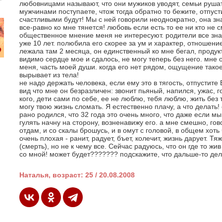
любовницами называют, что они мужиков уводят, семьи рушат,
мужчинами поступаете, чтож тогда обратно то бежите, отпуст
счастливыми будут! Мы с ней говорили неоднократно, она знае
все-равно ко мне тянется! любовь если есть то ее ни кто не с
общественное мнение меня не интересуют. родители все зна
уже 10 лет. полюбила его скорее за ум и характер, отношение
лежала там 2 месяца, он единственный ко мне бегал, продук
видимо сердце мое и сдалось, не могу теперь без него. мне о
меня, часть моей души. когда его нет рядом, ощущение такое
вырывает из тела!
не надо держать человека, если ему это в тягость, отпустите
вид что мне он безразличен: звонит пьяный, напился, ужас, г
кого, дети сами по себе, ее не люблю, тебя люблю, жить без т
могу твою жизнь сломать. Я естественно плачу, а что делать! 
рано родился, что 32 года это очень много, что даже если м
гулять начну на сторону, возненавижу его. а мне смешно, гов
отдам, и со скалы брошусь, и в омут с головой, в общем хоть
очень плохая - ранит, радует, бъет, колечит, жизнь дарует. Т
(смерть), но не к чему все. Сейчас радуюсь, что он где то жив
со мной! может будет??????? подскажите, что дальше-то де
Наталья, возраст: 25 / 20.08.2008