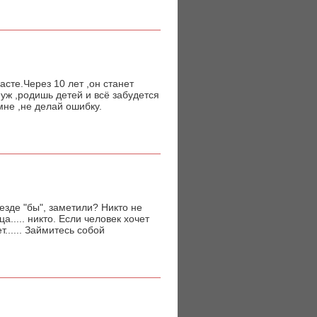
асте.Через 10 лет ,он станет
ж ,родишь детей и всё забудется
мне ,не делай ошибку.
 Везде "бы", заметили? Никто не
..... никто. Если человек хочет
т...... Займитесь собой