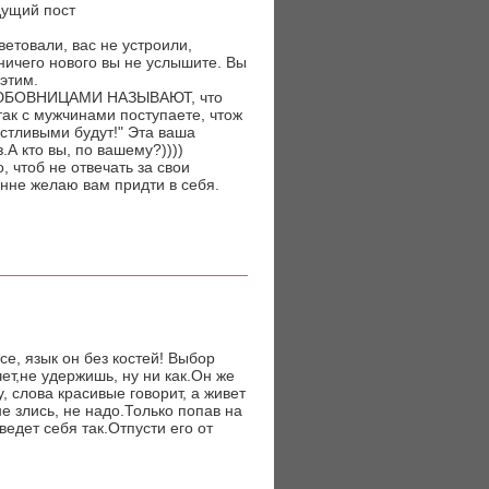
дущий пост
етовали, вас не устроили,
ничего нового вы не услышите. Вы
этим.
 ЛЮБОВНИЦАМИ НАЗЫВАЮТ, что
так с мужчинами поступаете, чтож
астливыми будут!" Эта ваша
.А кто вы, по вашему?))))
, чтоб не отвечать за свои
енне желаю вам придти в себя.
се, язык он без костей! Выбор
чет,не удержишь, ну ни как.Он же
, слова красивые говорит, а живет
не злись, не надо.Только попав на
едет себя так.Отпусти его от