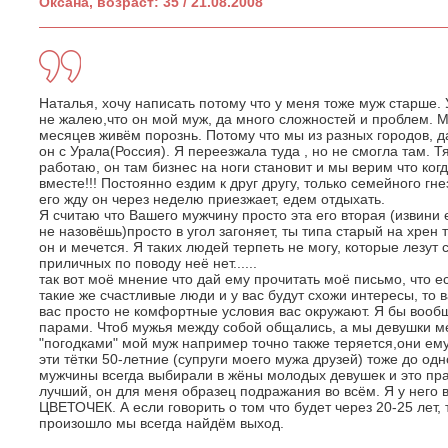
Оксана, возраст: 35 / 21.08.2008
Наталья, хочу написать потому что у меня тоже муж старше. У
не жалею,что он мой муж, да много сложностей и проблем. М
месяцев живём порознь. Потому что мы из разных городов, д
он с Урала(Россия). Я переезжала туда , но не смогла там. Т
работаю, он там бизнес на ноги становит и мы верим что ког
вместе!!! Постоянно ездим к друг другу, только семейного г
его жду он через неделю приезжает, едем отдыхать.
Я считаю что Вашего мужчину просто эта его вторая (извини 
не назовёшь)просто в угол загоняет, ты типа старый на хрен т
он и мечется. Я таких людей терпеть не могу, которые лезут 
приличных по поводу неё нет......
так вот моё мнение что дай ему прочитать моё письмо, что е
такие же счастливые люди и у вас будут схожи интересы, то 
вас просто не комфортные условия вас окружают. Я бы вооб
парами. Чтоб мужья между собой общались, а мы девушки м
"погодками" мой муж например точно также теряется,они ему
эти тётки 50-летние (супруги моего мужа друзей) тоже до о
мужчины всегда выбирали в жёны молодых девушек и это пр
лучший, он для меня образец подражания во всём. Я у него в
ЦВЕТОЧЕК. А если говорить о том что будет через 20-25 лет, 
произошло мы всегда найдём выход.