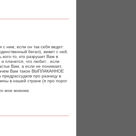
 с ним, если он так себя ведет:
единственный бегал), живет с ней,
ь кого-то, кто разрушит Вам в
и плачется, что любит... если
астье Вам, а если не понимает,
зачем Вам такое ВЫПЛАКАННОЕ
а предрассудков про разницу в
жчины в нашей стране (я про порог
это мое мнение.