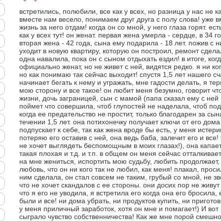
встретились, полюбили, все как у всех, но разница у нас не ка
вместе нам весело, понимаем друг друга с полу слова! уже вм
жизнь за него отдам! когда он со мной, у него глаза горят. е
как у всех тут! он женат. первая жена умерла - сердце, в 34 го
вторая жена - 42 года, сына ему подарила - 18 лет. пожив с н
уходит в новую квартиру, которую он построил, ремонт сдела
одна навалила, пока он с сыном отдыхать ездил! в итоге, когд
официально женат, но не живет с ней, видятся редко. я ни к
но как понимаю так сейчас выходит! спустя 1,5 лет нашего сч
начинает бегать к нему и угражать, мне гадости делать, я те
мою сторону и все такое! он любит меня безумно, говорит что
жизни, дочь заграницей, сын с мамой (папа сказал ему с ней п
поймет что совершила, чтоб глупостей не наделала, чтоб под
когда ее предательство не простит, только благодарен за сын
течении 1,5 лет. она потихонечку получает ключи от его дома
подпускает к себе, так как жена вроде бы есть, у меня истери
потеряю его оставив с ней, она ведь баба, залечит его и все! 
не хочет выглядеть беспомощным в моих глазах!), она капает
такая плохая и т.д. и т.п. в общем он меня сейчас отталкивает
на мне жениться, испортить мою судьбу, любить продолжает, 
любовь, что он ни кого так не любил, как меня! плакал, прос
ним сделала, он стал совсем не таким, грубый со мной, не зво
что не хочет скандалов с ее стороны. они досих пор не живут в
что я его не уводила, я встретила его когда она его бросила,
были и все! ни дома убрать, ни продуктов купить, ни пригото
у меня приличный заработок, хотя он мне и помагает!) И вот
сыграло чувство собственничества! Как же мне порой смешно