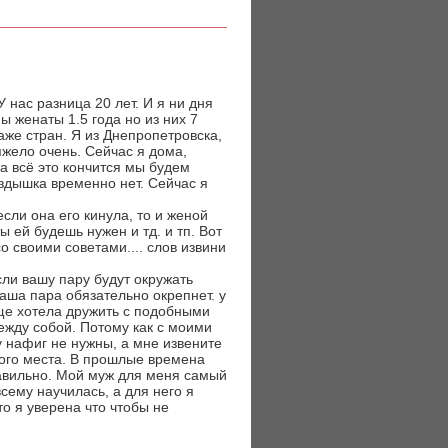
 нас разница 20 лет. И я ни дня
ы женаты 1.5 года но из них 7
аже стран. Я из Днепропетровска,
яжело очень. Сейчас я дома,
да всё это кончится мы будем
нездышка временно нет. Сейчас я
если она его кинула, то и женой
ы ей будешь нужен и тд. и тп. Вот
со своими советами.... слов извини
сли вашу пару будут окружать
ваша пара обязательно окрепнет. у
ще хотела дружить с подобными
ежду собой. Потому как с моими
 нафиг не нужны, а мне извените
дного места. В прошлые времена
авильно. Мой муж для меня самый
сему научилась, а для него я
то я уверена что чтобы не