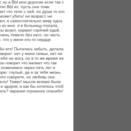
 ну а ВЫ мои дорогие если так с
ите ВЫ их. пусть они тоже
т что тело с ней, но душа то его
может убить! ни возраст, ни
ют, я самостоятельно живу одна
 ко мне. я в больницу попала,
ты возил, кормил горячей едой,
чень тяжело без него, он часть
, что у меня кто-то сердце
 Вы его! Пыталась забыть, делала
оворит: нет у меня семьи, нет ни
ебя не могу, но в то же время не
он говорит что жалеет что так
ы поженимся через пять лет я
орю: глупый, да я за тебя жизнь
 что говорите, но любовь она
яжело! Тяжко! мысли всякие были
 и здоров, а как бы хотелось чтоб
лать? заранее огромное спасибо!