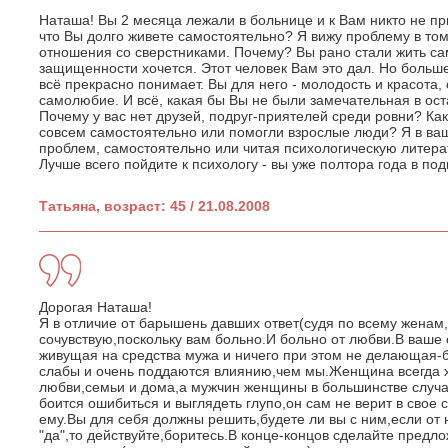
Наташа! Вы 2 месяца лежали в больнице и к Вам никто не при
что Вы долго живете самостоятельно? Я вижу проблему в том
отношения со сверстниками. Почему? Вы рано стали жить са
защищенности хочется. Этот человек Вам это дал. Но больше
всё прекрасно понимает. Вы для него - молодость и красот
самолюбие. И всё, какая бы Вы не были замечательная в ос
Почему у вас нет друзей, подруг-приятелей среди ровни? Как
совсем самостоятельно или помогли взрослые люди? Я в ваш
проблем, самостоятельно или читая психологическую литерат
Лучше всего пойдите к психологу - вы уже полтора года в по
Татьяна, возраст: 45 / 21.08.2008
Дорогая Наташа!
Я в отличие от барышень давших ответ(судя по всему жена
сочувствую,поскольку вам больно.И больно от любви.В ваше 
живущая на средства мужа и ничего при этом не делающая
слабы и очень поддаются влиянию,чем мы.Женщина всегда 
любви,семьи и дома,а мужчин женщины в большинстве случа
боится ошибиться и выглядеть глупо,он сам не верит в свое
ему.Вы для себя должны решить,будете ли вы с ним,если от 
"да",то действуйте,боритесь.В конце-концов сделайте пред