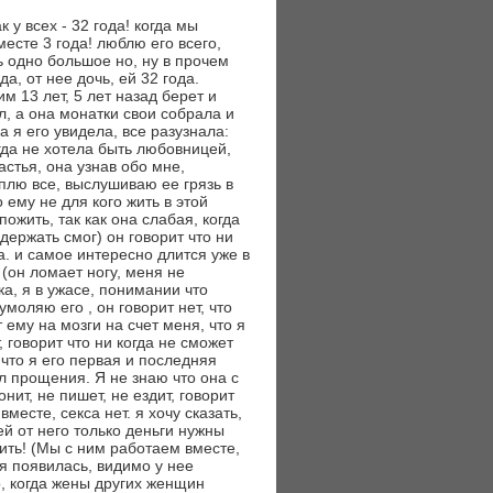
к у всех - 32 года! когда мы
есте 3 года! люблю его всего,
сть одно большое но, ну в прочем
да, от нее дочь, ей 32 года.
им 13 лет, 5 лет назад берет и
л, а она монатки свои собрала и
а я его увидела, все разузнала:
огда не хотела быть любовницей,
астья, она узнав обо мне,
рплю все, выслушиваю ее грязь в
 ему не для кого жить в этой
ожить, так как она слабая, когда
держать смог) он говорит что ни
а. и самое интересно длится уже в
 (он ломает ногу, меня не
ка, я в ужасе, понимании что
умоляю его , он говорит нет, что
 ему на мозги на счет меня, что я
, говорит что ни когда не сможет
что я его первая и последняя
ил прощения. Я не знаю что она с
нит, не пишет, не ездит, говорит
месте, секса нет. я хочу сказать,
 ей от него только деньги нужны
вить! (Мы с ним работаем вместе,
 я появилась, видимо у нее
, когда жены других женщин