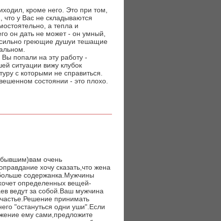
ходил, кроме него. Это при том,
, что у Вас не складываются
мостоятельно, а тепла и
го он дать не может - он умный,
а, сильно греющие душуи тешащие
тальном.
 Вы попали на эту работу -
ей ситуации вижу клубок
уру с которыми не справиться.
двешенном состоянии - это плохо.
м,бывшим)вам очень
оправдание хочу сказать,что жена
-больше содержанка.Мужчины
хочет определенных вещей-
ев ведут за собой.Ваш мужчина
 счастье.Решение принимать
него "остануться одни уши".Если
ложение ему сами,предложите