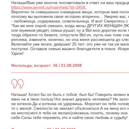
Наташа!Вам уже многое посоветовали в ответ на ваш преды
https://www.perejit.ru/main/help?id=3458.
Вероятно те совершенно очевидные вещи, которые вам посов
поэтому вы выложили свою историю вторично... Уверяю вас, 
- любовница, содержанка, сожительница. И все! Смиритесь с 
"Как же мне порой смешно, когда жены ДРУГИХ ЖЕНЩИН
они мужиков уводят, семьи рушат, ну а ВЫ мои дорогие если 
тогда обратно то бежите, отпустите ВЫ их. пусть они тоже сч
реплика, извините, конечно, но она меня рассмешила до слез
Включайте уже мозги, девушка! 25 лет- это уже не так уж мало
поступки. Оставьте семью вашего благодетеля в покое. Искр
Удачи!
Матильда, возраст: 36 / 21.08.2008
Наташа! Хотел бы он быть с тобой, был бы! Говорить можно в
явно не в твою пользу.Что значит держать человека? Не захо
не котенок.Да и котенка не удержишь. Морочит он тебе голову
то с женой. Смелости не хватает объясниться.А на жену его 
ее место(чего я тебе не желаю)сможешь понять, почему она в
себя.Силы тебе пережить это и найти свою любовь и судьбу!