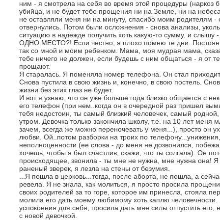
ним - я смотрела на себя во время этой процедуры (наркоз б
убийца, и не будет тебе прощения ни на Земле, ни на небес
не оставляли меня ни на минуту, спасибо моим родителям - о
отвернулись. Потом были осложнения - снова анализы, уколы
ситуацию в надежде получить хоть какую-то сумму, и слышу
ОДНО МЕСТО?! Если честно, я плохо помню те дни. Постоян
так со мной и моим ребенком. Мама, моя мудрая мама, сказал
тебе ничего не должен, если будешь с ним общаться - я от те
прощают.
Я старалась. Я поменяла номер телефона. Он стал приходить 
Снова пустила в свою жизнь и, конечно, в свою постель. Сно
жизни без этих глаз не будет.
И вот я узнаю, что он уже больше года близко общается с н
его телефон (при нем..когда он в очередной раз пришел вым
тебя недостоин, ты самый близкий человечек, самый родной,
утром. Девочка только закончила школу, т.е. на 10 лет меня 
зачем, всегда же можно переночевать у меня...), просто он у
любви. Ой..потом разборки на троих по телефону...унижения,
неполноценности (ее слова - до меня не дозвонился, побежал
хочешь, чтобы я был счастлив, скажи, что ты солгала). Он пот
происходящее, звонила - ты мне не нужна, мне нужна она! Я 
раненый зверек, я лезла на стены от безумия.
...Я пошла в церковь...тогда, после аборта, не пошла, а сейча
ревела. Я не знала, как молиться, я просто просила прощени
своих родителей за то горе, которое им принесла, стояла п
молила его дать моему любимому хоть каплю человечности.
успокоения для себя, просила дать мне силы отпустить его, 
с новой девочкой.