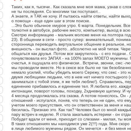
Таких, как я, тысячи.. Как сказала мне моя мама, узнав о сл
не ты последняя. Со многими так поступают...
А знаете, я ТАК не хочу. И пытаюсь найти ответы, найти вых
о помощи - еще один шаг в этом поиске.
...Это было обычное хмурое утро. 6 марта. Понедельник. Вс
толкотня в автобусе, рабочее место, компьютер, выход в асю.
Смотрю информацию - мальчик моложе меня на полтора года 
23). В общении в сети - просто супер: внимательный, поним
сторонница переводить виртуальное общение в реальное, но
внешность - он выслал фото...абсолютно не мой типаж. Чере
общаться как друзья. Потом все закрутилось - с его подачи..
почувствовала его ЗАПАХ - на 100% запах МОЕГО мужчины. 
счастья, я ощущала его физически.. Встречи, звонки, смс -
мы проводили вместе. Но в сексе все было не так безоблач
немало усилий, чтобы убедить моего Сережу, что секс - это
двумя любящими людьми, что в нем нет ничего постыдного (он
заниматься с тобой этим, я же тебя люблю!). Справились, пе
единению прибавилось и единение тел. Я любила его..каждую 
интонации, поворот головы, походку, 2хдневную щетину. И чу
4 месяца продолжалась эта сказка. А потом понеслось. Он -
отношений - испугался, поняв, что теперь он не один, что ем
учетом моего присутствия, что он ответственен за меня и на
бесилась. Признаю это. Как так? Человек был со мной кажды
пару встреч в неделю. Я стала закатывать истерики - он отд
Побудет вдали от меня, приходит со слезами - милая, ты моя
В таких отношениях мы находимся уже 2(!!!) года. Мне скоро
в лице любимого мужчины рядом. Он мечется - и без меня не 