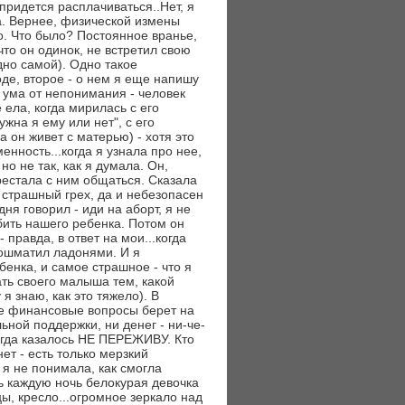
придется расплачиваться..Нет, я
на. Вернее, физической измены
о. Что было? Постоянное вранье,
что он одинок, не встретил свою
дно самой). Одно такое
оде, второе - о нем я еще напишу
с ума от непонимания - человек
 ела, когда мирилась с его
жна я ему или нет", с его
 он живет с матерью) - хотя это
енность...когда я узнала про нее,
но не так, как я думала. Он,
рестала с ним общаться. Сказала
 страшный грех, да и небезопасен
ня говорил - иди на аборт, я не
убить нашего ребенка. Потом он
правда, в ответ на мои...когда
лошматил ладонями. И я
ебенка, и самое страшное - что я
ать своего малыша тем, какой
я знаю, как это тяжело). В
се финансовые вопросы берет на
льной поддержки, ни денег - ни-че-
тогда казалось НЕ ПЕРЕЖИВУ. Кто
нет - есть только мерзкий
я не понимала, как смогла
ь каждую ночь белокурая девочка
цы, кресло...огромное зеркало над