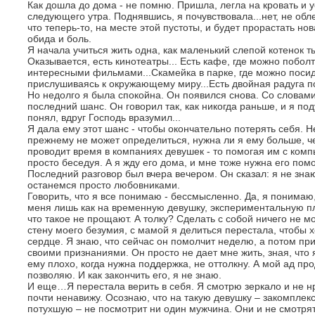
Как дошла до дома - не помню. Пришла, легла на кровать и у
следующего утра. Поднявшись, я почувствовала...нет, не обле
что теперь-то, на месте этой пустоты, и будет прорастать но
обида и боль.
Я начала учиться жить одна, как маленький слепой котенок 
Оказывается, есть кинотеатры... Есть кафе, где можно поболт
интересными фильмами...Скамейка в парке, где можно посиде
прислушиваясь к окружающему миру...Есть двойная радуга по
Но недолго я была спокойна. Он появился снова. Со словами
последний шанс. Он говорил так, как никогда раньше, и я под
понял, вдруг Господь вразумил...
Я дала ему этот шанс - чтобы окончательно потерять себя. Н
прежнему не может определиться, нужна ли я ему больше, 
проводит время в компаниях девушек - то помогая им с комп
просто беседуя. А я жду его дома, и мне тоже нужна его помо
Последний разговор был вчера вечером. Он сказал: я не знаю,
останемся просто любовниками.
Говорить, что я все понимаю - бессмысленно. Да, я понимаю
меня лишь как на временную девушку, экспериментальную п
что такое не прощают. А толку? Сделать с собой ничего не мо
стену моего безумия, с мамой я делиться перестала, чтобы х
сердце. Я знаю, что сейчас он помолчит неделю, а потом при
своими признаниями. Он просто не дает мне жить, зная, что я
ему плохо, когда нужна поддержка, не оттолкну. А мой ад п
позволяю. И как закончить его, я не знаю.
И еще…Я перестала верить в себя. Я смотрю зеркало и не нр
почти ненавижу. Осознаю, что на такую девушку – закомплек
потухшую – не посмотрит ни один мужчина. Они и не смотрят