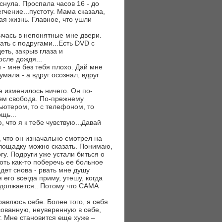
снула. Проспала часов 16 - до
гчение...пустоту. Мама сказала,
вая жизнь. Главное, что ушли
тычась в непонятные мне двери.
ать с подругами...Есть DVD с
ть, закрыв глаза и
сле дождя...
 - мне без тебя плохо. Дай мне
умала - а вдруг осознал, вдруг
е изменилось ничего. Он по-
чем свобода. По-прежнему
ьютером, то с телефоном, то
щь...
 что я к тебе чувствую...Давай
, что он изначально смотрел на
лощадку можно сказать. Понимаю,
гу. Подруги уже устали биться о
оть как-то поберечь ее больное
дет снова - рвать мне душу
 его всегда приму, утешу, когда
родолжается.. Потому что САМА
авлюсь себе. Более того, я себя
сованную, неуверенную в себе,
. Мне становится еще хуже –