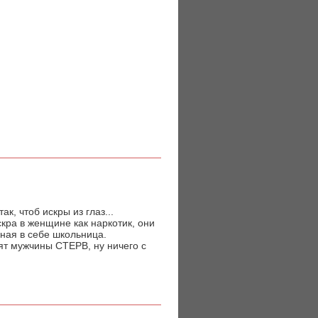
к, чтоб искры из глаз...
скра в женщине как наркотик, они
нная в себе школьница.
ят мужчины CТЕРВ, ну ничего с