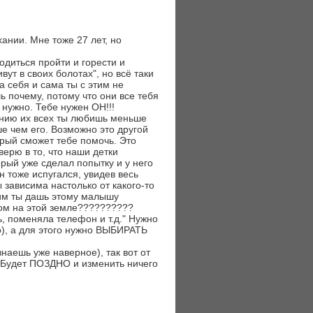
ании. Мне тоже 27 лет, но
одиться пройти и горести и
ут в своих болотах", но всё таки
а себя и сама ты с этим не
ь почему, потому что они все тебя
 нужно. Тебе нужен ОН!!!
лению их всех ты любишь меньше
ше чем его. Возможно это другой
торый сможет тебе помочь. Это
ерю в то, что наши детки
рый уже сделал попытку и у него
н тоже испугался, увидев весь
ы зависима настолько от какого-то
ним ты дашь этому малышу
ом на этой земле??????????
ь, поменяла телефон и т.д." Нужно
о), а для этого нужно ВЫБИРАТЬ
знаешь уже наверное), так вот от
м Будет ПОЗДНО и изменить ничего