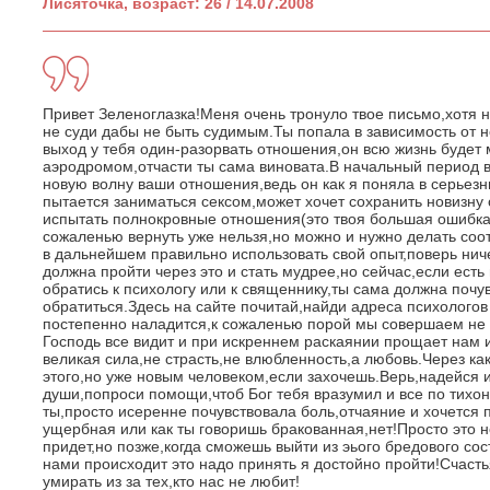
Лисяточка, возраст: 26 / 14.07.2008
Привет Зеленоглазка!Меня очень тронуло твое письмо,хотя 
не суди дабы не быть судимым.Ты попала в зависимость от не
выход у тебя один-разорвать отношения,он всю жизнь будет
аэродромом,отчасти ты сама виновата.В начальный период 
новую волну ваши отношения,ведь он как я поняла в серьез
пытается заниматься сексом,может хочет сохранить новизну
испытать полнокровные отношения(это твоя большая ошибка)
сожаленью вернуть уже нельзя,но можно и нужно делать со
в дальнейшем правильно использовать свой опыт,поверь ниче
должна пройти через это и стать мудрее,но сейчас,если ест
обратись к психологу или к священнику,ты сама должна почув
обратиться.Здесь на сайте почитай,найди адреса психологов
постепенно наладится,к сожаленью порой мы совершаем не
Господь все видит и при искреннем раскаянии прощает нам 
великая сила,не страсть,не влюбленность,а любовь.Через ка
этого,но уже новым человеком,если захочешь.Верь,надейся и
души,попроси помощи,чтоб Бог тебя вразумил и все по тихон
ты,просто исеренне почувствовала боль,отчаяние и хочется 
ущербная или как ты говоришь бракованная,нет!Просто это н
придет,но позже,когда сможешь выйти из эього бредового сос
нами происходит это надо принять я достойно пройти!Счасть
умирать из за тех,кто нас не любит!