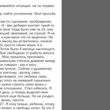
ожившейся ситуации: не ты первая,
од, найти успокоение. Моя просьба
е как по сценарию: пробуждение,
 И - вас добавил контакт такой-то.
(мне тогда было уже за 24, ему
ающий, вежливый, не глупый. Я не
 в нем меня что-то зацепило. Не
з месяц мы встретились, начали
 Он просто обнял меня, и я
Потом было 4 месяца настоящего
любую свободную от работы минуту
но. Мне пришлось приложить
 наивысшая степень доверия между
 говорил - как я могу
реступили.. Сейчас к душевному
клеточку.. взгляд, смех,
вствовала, что любима сама..
 до этого не имевший серьезных
у нужно строить свою жизнь с
ши отношения.. Стал избегать. Я
й день, а теперь выделял мне
алялся еще больше. Но не уходил..
 жизнь, прости.
 27..Я хочу семью, ребенка, опору
может, и свободы хочет. За эти 2