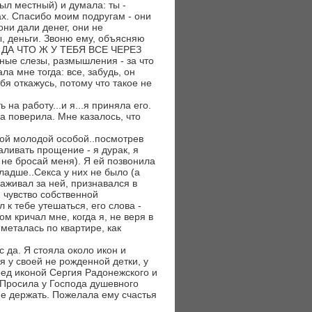
ыл местный) и думала: ты -
ах. Спасибо моим подругам - они
ни дали денег, они не
, деньги. Звоню ему, объясняю
 - ДА ЧТО Ж У ТЕБЯ ВСЕ ЧЕРЕЗ
ные слезы, размышления - за что
а мне тогда: все, забудь, он
бя откажусь, потому что такое не
на работу...и я...я приняла его.
ва поверила. Мне казалось, что
екой молодой особой..посмотрев
аливать прощение - я дурак, я
 не бросай меня). Я ей позвонила
младше..Секса у них не было (а
хаживал за ней, признавался в
 чувство собственной
 к тебе утешаться, его слова -
ом кричал мне, когда я, не веря в
металась по квартире, как
с да. Я стояла около икон и
я у своей не рожденной детки, у
еред иконой Сергия Радонежского и
 Просила у Господа душевного
не держать. Пожелала ему счастья