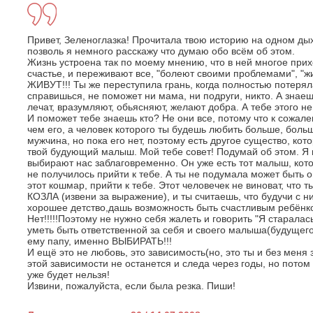
Привет, Зеленоглазка! Прочитала твою историю на одном дых
позволь я немного расскажу что думаю обо всём об этом.
Жизнь устроена так по моему мнению, что в ней многое прих
счастье, и переживают все, "болеют своими проблемами", "жив
ЖИВУТ!!! Ты же переступила грань, когда полностью потерял
справишься, не поможет ни мама, ни подруги, никто. А знаеш
лечат, вразумляют, обьясняют, желают добра. А тебе этого не
И поможет тебе знаешь кто? Не они все, потому что к сожа
чем его, а человек которого ты будешь любить больше, боль
мужчина, но пока его нет, поэтому есть другое существо, ко
твой будующий малыш. Мой тебе совет! Подумай об этом. Я в
выбирают нас заблаговременно. Он уже есть тот малыш, кото
не получилось прийти к тебе. А ты не подумала может быть о
этот кошмар, прийти к тебе. Этот человечек не виноват, что т
КОЗЛА (извени за выражение), и ты считаешь, что будучи с 
хорошее детство,дашь возможность быть счастливым ребёнк
Нет!!!!!Поэтому не нужно себя жалеть и говорить "Я старалас
уметь быть ответственной за себя и своего малыша(будущег
ему папу, именно ВЫБИРАТЬ!!!
И ещё это не любовь, это зависимость(но, это ты и без меня 
этой зависимости не останется и следа через годы, но пото
уже будет нельзя!
Извини, пожалуйста, если была резка. Пиши!