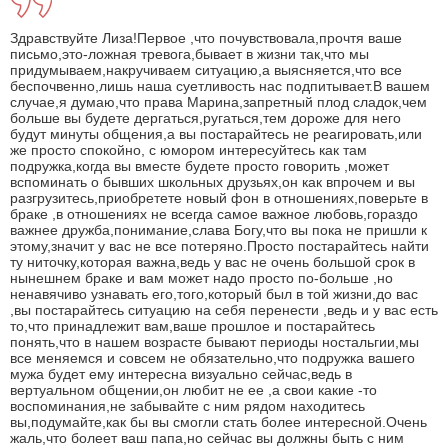
Здравствуйте Лиза!Первое ,что почувствовала,прочтя ваше
письмо,это-ложная тревога,бывает в жизни так,что мы
придумываем,накручиваем ситуацию,а выясняется,что все
беспочвенно,лишь наша суетливость нас подпитывает.В вашем
случае,я думаю,что права Марина,запретный плод сладок,чем
больше вы будете дергаться,ругаться,тем дороже для него
будут минуты общения,а вы постарайтесь не реагировать,или
же просто спокойно, с юмором интересуйтесь как там
подружка,когда вы вместе будете просто говорить ,может
вспоминать о бывших школьных друзьях,он как впрочем и вы
разгрузитесь,приобретете новый фон в отношениях,поверьте в
браке ,в отношениях не всегда самое важное любовь,гораздо
важнее дружба,понимание,слава Богу,что вы пока не пришли к
этому,значит у вас не все потеряно.Просто постарайтесь найти
ту ниточку,которая важна,ведь у вас не очень большой срок в
нынешнем браке и вам может надо просто по-больше ,но
ненавячиво узнавать его,того,который был в той жизни,до вас
,вы постарайтесь ситуацию на себя перенести ,ведь и у вас есть
то,что принадлежит вам,ваше прошлое и постарайтесь
понять,что в нашем возрасте бывают периоды ностальгии,мы
все меняемся и совсем не обязательно,что подружка вашего
мужа будет ему интересна визуально сейчас,ведь в
вертуальном общении,он любит не ее ,а свои какие -то
воспоминания,не забывайте с ним рядом находитесь
вы,подумайте,как бы вы смогли стать более интересной.Очень
жаль,что болеет ваш папа,но сейчас вы должны быть с ним