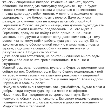
женский спортивный интерес "клюнет-не клюнет", просто
общение. На холодную головушку подумайте - ну не будет
человек менять ничего в жизни и срываться с насиженного
гнезда даже ради любви юности. А если она зависима от мужа
материально, тем более, ловить нечего. Даже если она
разведется с мужем, она не поедет из сытой спокойной
Германии в Россию, ее дети - немцы, она должна будет думать
об этом. Захочет вывезти, предположим, Вашего мужа в
Германию, сразу он не найдет себе применение - язык,
ментальность другая и возраст, когда даже сами немцы - ему
ровесники не могут найти работу, куда уж иностранцу. Ей не
захочется после обеспеченной жизни с мужем жить с новым
мужем, сидящим на соцпособии - на него не очень-то
разгуляешься. Подумайте об этом.
Даже если они встретятся, не бойтесь - слишком много воды
утекло и оба они за это время изменились и внешне и
внутренне.
Успокойтесь, есть переписка, пусть она будет, со временем она
сойдет на нет. Особенно, если Вы не будете подогревать к ней
интерес у мужа своими негативными реакциями - запретный
плод сладок. Помните фильм "Ты у меня одна" с Александром
Збруевым в главной роли?
Найдите в себе силы отпустить это - улыбайтесь, будьте мягки и
добры, люди тянутся туда, где им легко и комфортно.
Изменитесь Вы - подтянется со временем и муж. Если
невмоготу, обратитесь к психологу, Вы своим недальновидным
поведением можете сломать хрупкое и дорогое - отношения.
Мудрости Вам и терпения!