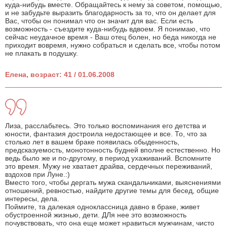
куда-нибудь вместе. Обращайтесь к нему за советом, помощью,
и не забудьте выразить благодарность за то, что он делает для
Вас, чтобы он понимал что он значит для вас. Если есть
возможность - съездите куда-нибудь вдвоем. Я понимаю, что
сейчас неудачное время - Ваш отец болен, но беда никогда не
приходит вовремя, нужно собраться и сделать все, чтобы потом
не плакать в подушку.
Елена, возраст: 41 / 01.06.2008
Лиза, расслабьтесь. Это только воспоминания его детства и
юности, фантазия достроила недостающее и все. То, что за
столько лет в вашем браке появилась обыденность,
предсказуемость, монотонность будней вполне естественно. Но
ведь было же и по-другому, в период ухаживаний. Вспомните
это время. Мужу не хватает драйва, сердечных переживаний,
вздохов при Луне.:)
Вместо того, чтобы дергать мужа скандальчиками, выяснениями
отношений, ревностью, найдите другие темы для бесед, общие
интересы, дела.
Поймите, та далекая одноклассница давно в браке, живет
обустроенной жизнью, дети. ДЛя нее это возможность
почувствовать, что она еще может нравиться мужчинам, чисто