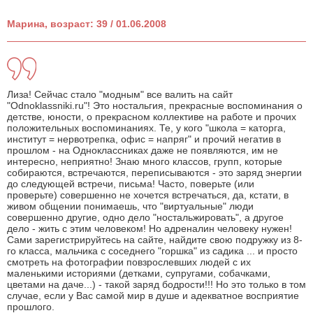
Марина, возраст: 39 / 01.06.2008
Лиза! Сейчас стало "модным" все валить на сайт
"Odnoklassniki.ru"! Это ностальгия, прекрасные воспоминания о
детстве, юности, о прекрасном коллективе на работе и прочих
положительных воспоминаниях. Те, у кого "школа = каторга,
институт = нервотрепка, офис = напряг" и прочий негатив в
прошлом - на Одноклассниках даже не появляются, им не
интересно, неприятно! Знаю много классов, групп, которые
собираются, встречаются, переписываются - это заряд энергии
до следующей встречи, письма! Часто, поверьте (или
проверьте) совершенно не хочется встречаться, да, кстати, в
живом общении понимаешь, что "виртуальные" люди
совершенно другие, одно дело "ностальжировать", а другое
дело - жить с этим человеком! Но адреналин человеку нужен!
Сами зарегистрируйтесь на сайте, найдите свою подружку из 8-
го класса, мальчика с соседнего "горшка" из садика ... и просто
смотреть на фотографии повзрослевших людей с их
маленькими историями (детками, супругами, собачками,
цветами нa даче...) - такой заряд бодрости!!! Но это только в том
случае, если у Вас самой мир в душе и адекватное восприятие
прошлого.