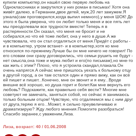
купили компьютер,он нашёл свою первую любовь на
Одноклассниках и закрутился у них роман в письмах! Хотя она
живёт далеко, в Германии,двое детей, муж,20 лет замужем.Я
узнала(сам проговорился,когда выпил немного),у меня ШОК! До
этого я была уверена, что он любит только меня и все пять лет
мы преодолевали все трудности вместе! Теперь я в
растерянности.Он сказал, что меня не бросит и не
собирался,но что её тоже любит, она у него в душе.А же
чувствовала, что он стал отдаляться от меня.Придёт с работы -
и в компьютер, утром встанет- и в компьютер,хотя ко мне
относился по-прежнему.Лучше бы он мне ничего не говорил! По
его словам они сразу договорились, что семьи рушить не будут -
нет смысла,она тоже и мужа любит и его(по письмам),но мне-то
как жить с этим? Плохо, что я устроила скандал,плакала.Он
очень напрягся.А сейчас мне пришлось уехать к больному отцу
в другой город, а он там остался один и прямо вижу, как он всё
ей пишет и пишет...Конечно, мне он звонит и я ему...Вроде
внешне всё хорошо, но душа горит и болит.Как мне вернуть его
любовь? Подскажите, как правильно себя вести? Многие мне
советуют не замечать, заняться собой, но сейчас я занимаюсь
только больным отцом! Чувствую, что отдаляемся мы с ним друг
от друга,теряю я его...Может, я сильно преувеличиваю и
драматизирую? Жду любого мнения.Помогите разобраться!
Спасибо заранее,с уваженим,Лиза.
Лиза, возраст: 40 / 01.06.2008