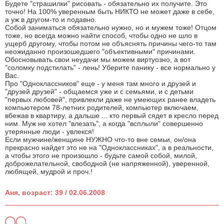
Будете "страшилки" рисовать - обязательно их получите. Это
точно! На 100% уверенным быть НИКТО не может даже в себе,
а уж в другом-то и подавно.
Собой заниматься обязательно нужно, но и мужем тоже! Отцом
тоже, но всегда можно найти способ, чтобы одно не шло в
ущерб другому, чтобы потом не объяснять причины чего-то там
неожиданно произошедшего "объективными" причинами.
Обосновывать свои неудачи мы можем виртуозно, а вот
"соломку подстилать" - лень! Уберите панику - все нормально у
Вас.
Про "Одноклассников" еще - у меня там много и друзей и
"друзей друзей" - общаемся уже и с семьями, и с детьми
"первых любовей", привлекли даже не умеющих ранее владеть
компьютером 78-летних родителей, компьютер включаем,
вбежав в квартиру, а дальше ... кто первый сядет в кресло перед
ним. Муж не хотел "влезать", а когда "всплыли" совершенно
утерянные люди - увлекся!
Если мужчине/женщине НУЖНО что-то вне семьи, он/она
прекрасно найдет это не на "Одноклассниках", а в реальности,
а чтобы этого не произошло - будьте самой собой, милой,
доброжелательной, свободной (не напряженной), уверенной,
любящей, мудрой и проч.!
Аня, возраст: 39 / 02.06.2008