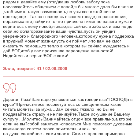
рядом и давайте ему (отцу)вашу любовь,заботу,пока
наслаждайтесь общением с папой,я бы многое дала бы в жизни
,чтоб иметь такую возможность,но увы все в этой жизни
преходяще...Так вот находясь в своем гнезде,на расстоянии,
поразмыслите,найдите то,что привлечет именно вашего мужа и
вернитесь к нему новой,я знаю,вы сейчас в заботах и вам не до
себя,но облагораживайте ваши чувства,пусть он увидит
уверенного и благородного человека,которому нужна поддержка
в трудный момент жизни,пусть он поймет ,что вам не смог
оказать ту помощь,то тепло в котором вы сейчас нуждаетесь и
дай БОГ,чтоб у вас произошла переоценка ценностей!
Надейтесь и верьте!БОГ с вами!
Элла, возраст: 41 / 02.06.2008
Дорогая Лиза!Вам надо успокоиться,как говориться"ГОСПОДЬ в
курсе"!Причаститесь,посоветуйтесь со священником какие
читать молитвы за мужа ..Вам сейчас тяжело ,но Вы не
поддавайтесь страху и не паникуйте.Такое искушение Вашему
супругу ...Молитесь!Занимайтесь отцом!все правильно,а кто же
если не вы?собой заняться -спасаться!Мне помогают духовные
книги-когда совсем плохо почитаешь и как-_то
на душе спокойнее - сами знаете.Сама я прошла примерно