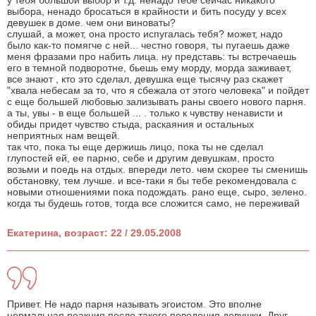
у тебя большой выбор и т.д. ненадо тебе сейчас никакого
выбора, ненадо бросаться в крайности и бить посуду у всех
девушек в доме. чем они виноваты?
слушай, а может, она просто испугалась тебя? может, надо
было как-то помягче с ней... честно говоря, ты пугаешь даже
меня фразами про набить лица. ну представь: ты встречаешь
его в темной подворотне, бьешь ему морду, морда заживает,
все знают , кто это сделал, девушка еще тысячу раз скажет
"хвала небесам за то, что я сбежала от этого человека" и пойдет
с еще большей любовью зализывать раны своего нового парня.
а ты, увы - в еще большей ... . только к чувству ненависти и
обиды придет чувство стыда, раскаяния и остальных
неприятных нам вещей.
так что, пока ты еще держишь лицо, пока ты не сделал
глупостей ей, ее парню, себе и другим девушкам, просто
возьми и поедь на отдых. впереди лето. чем скорее ты сменишь
обстановку, тем лучше. и все-таки я бы тебе рекомендовала с
новыми отношениями пока подождать. рано еще, сыро, зелено.
когда ты будешь готов, тогда все сложится само, не переживай
Екатерина, возраст: 22 / 29.05.2008
Привет. Не надо парня называть эгоистом. Это вполне
нормальная реакция после такого поведения девушки. Друг