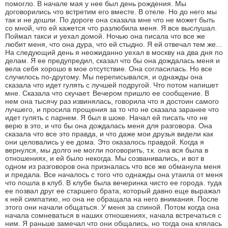
помогло. В начале мая у нее был день рождения. Мы
договорились что встретим его вместе. В отеле. Но до него мы
так и не дошли. По дороге она сказала мне что не может быть
со мной, что ей кажется что разлюбила меня. Я все выслушал.
Поймал такси и уехал домой. Ночью она писала что все же
любит меня, что она дура, что ей стыдно. Я ей отвечал тем же...
На следующий день я неожиданно уехал в москву на два дня по
делам. Я ее предупредил, сказал что бы она дождалась меня и
вела себя хорошо в мое отсутствие. Она согласилась. Но все
случилось по-другому. Мы переписывался, и однажды она
сказала что идет гулять с лучшей подругой. Что потом напишет
мне. Сказала что скучает. Вечером пришло ее сообщение. В
нем она тысячу раз извинялась, говорила что я достоин самого
лучшего, и просила прощения за то что не сказала заранее что
идет гулять с парнем. Я был в шоке. Начал ей писать что не
верю в это, и что бы она дождалась меня для разговора. Она
сказала что все это правда, и что даже мои друзья видели как
они целовались у ее дома. Это оказалось правдой. Когда я
вернулся, мы долго не могли поговорить, т.к. она вся была в
отношениях, и ей было некогда. Мы созванивались, и вот в
одном из разговоров она призналась что все же обманула меня
и предала. Все началось с того что однажды она утаила от меня
что пошла в клуб. В клубе была вечеринка чисто ее города. туда
ее позвал друг ее старшего брата, который давно еще выражал
к ней симпатию, но она не обращала на него внимания. После
этого они начали общаться. У меня за спиной. Потом когда она
начала сомневаться в наших отношениях, начала встречаться с
ним. Я раньше замечал что они общались, но тогда она клялась