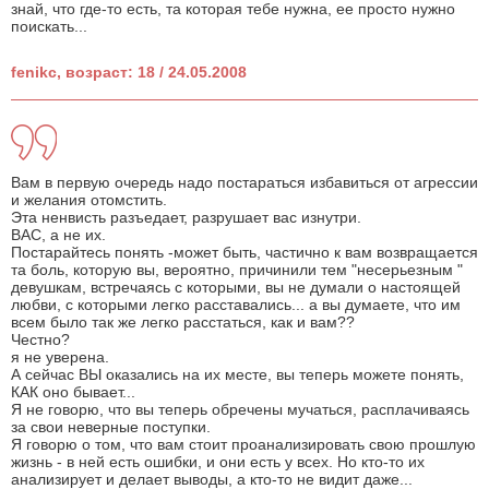
знай, что где-то есть, та которая тебе нужна, ее просто нужно
поискать...
fenikc, возраст: 18 / 24.05.2008
Вам в первую очередь надо постараться избавиться от агрессии
и желания отомстить.
Эта ненвисть разъедает, разрушает вас изнутри.
ВАС, а не их.
Постарайтесь понять -может быть, частично к вам возвращается
та боль, которую вы, вероятно, причинили тем "несерьезным "
девушкам, встречаясь с которыми, вы не думали о настоящей
любви, с которыми легко расставались... а вы думаете, что им
всем было так же легко расстаться, как и вам??
Честно?
я не уверена.
А сейчас ВЫ оказались на их месте, вы теперь можете понять,
КАК оно бывает...
Я не говорю, что вы теперь обречены мучаться, расплачиваясь
за свои неверные поступки.
Я говорю о том, что вам стоит проанализировать свою прошлую
жизнь - в ней есть ошибки, и они есть у всех. Но кто-то их
анализирует и делает выводы, а кто-то не видит даже...