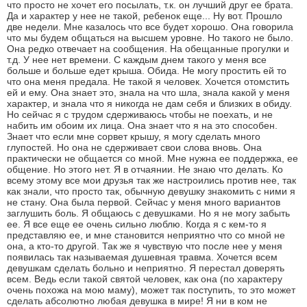
что просто не хочет его посылать, т.к. он лучший друг ее брата.
Да и характер у нее не такой, ребенок еще... Ну вот. Прошло
две недели. Мне казалось что все будет хорошо. Она говорила
что мы будем общаться на высшем уровне. Но такого не было.
Она редко отвечает на сообщения. На обещанные прогулки и
т.д. У нее нет времени. С каждым днем такого у меня все
больше и больше едет крыша. Обида. Не могу простить ей то
что она меня предала. Не такой я человек. Хочется отомстить
ей и ему. Она знает это, знала на что шла, знала какой у меня
характер, и знала что я никогда не дам себя и близких в обиду.
Но сейчас я с трудом сдерживаюсь чтобы не поехать, и не
набить им обоим их лица. Она знает что я на это способен.
Знает что если мне сорвет крышу, я могу сделать много
глупостей. Но она не сдерживает свои слова вновь. Она
практически не общается со мной. Мне нужна ее поддержка, ее
общение. Но этого нет. Я в отчаянии. Не знаю что делать. Ко
всему этому все мои друзья так же настроились против нее, так
как знали, что просто так, обычную девушку знакомить с ними я
не стану. Она была первой. Сейчас у меня много вариантов
заглушить боль. Я общаюсь с девушками. Но я не могу забыть
ее. Я все еще ее очень сильно люблю. Когда я с кем-то я
представляю ее, и мне становится неприятно что со мной не
она, а кто-то другой. Так же я чувствую что после нее у меня
появилась так называемая душевная травма. Хочется всем
девушкам сделать больно и неприятно. Я перестал доверять
всем. Ведь если такой святой человек, как она (по характеру
очень похожа на мою маму), может так поступить, то это может
сделать абсолютно любая девушка в мире! Я ни в ком не