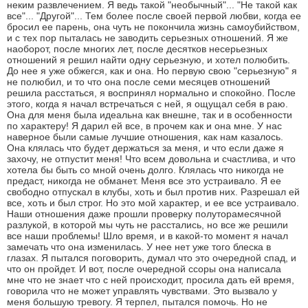
неким развлечением. Я ведь такой "необычный"... "Не такой как
все"... "Другой"... Тем более после своей первой любви, когда ее
бросил ее парень, она чуть не покончила жизнь самоубийством,
и с тех пор пыталась не заводить серьезных отношений. Я же
наоборот, после многих лет, после десятков несерьезных
отношений я решил найти одну серьезную, и хотел полюбить.
До нее я уже обжегся, как и она. Но первую свою "серьезную" я
не полюбил, и то что она после семи месяцев отношений
решила расстаться, я воспринял нормально и спокойно. После
этого, когда я начал встречаться с ней, я ощущал себя в раю.
Она для меня была идеальна как внешне, так и в особенности
по характеру! Я дарил ей все, в прочем как и она мне. У нас
наверное были самые лучшие отношения, как нам казалось.
Она клялась что будет держаться за меня, и что если даже я
захочу, не отпустит меня! Что всем довольна и счастлива, и что
хотела бы быть со мной очень долго. Клялась что никогда не
предаст, никогда не обманет. Меня все это устраивало. Я ее
свободно отпускал в клубы, хоть и был против них. Разрешал ей
все, хоть и был строг. Но это мой характер, и ее все устраивало.
Наши отношения даже прошли проверку полуторамесячной
разлукой, в которой мы чуть не расстались, но все же решили
все наши проблемы! Шло время, и в какой-то момент я начал
замечать что она изменилась. У нее нет уже того блеска в
глазах. Я пытался поговорить, думал что это очередной спад, и
что он пройдет. И вот, после очередной ссоры она написала
мне что не знает что с ней происходит, просила дать ей время,
говорила что не может управлять чувствами. Это вызвало у
меня большую тревогу. Я терпел, пытался помочь. Но не