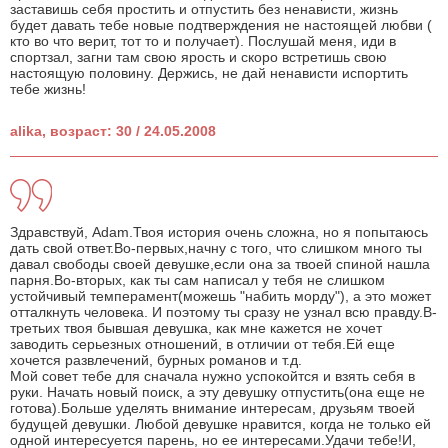
заставишь себя простить и отпустить без ненависти, жизнь
будет давать тебе новые подтверждения не настоящей любви (
кто во что верит, тот то и получает). Послушай меня, иди в
спортзал, загни там свою ярость и скоро встретишь свою
настоящую половину. Держись, не дай ненависти испортить
тебе жизнь!
alika, возраст: 30 / 24.05.2008
Здравствуй, Adam.Твоя история очень сложна, но я попытаюсь
дать свой ответ.Во-первых,начну с того, что слишком много ты
давал свободы своей девушке,если она за твоей спиной нашла
парня.Во-вторых, как ты сам написал у тебя не слишком
устойчивый темперамент(можешь "набить морду"), а это может
отталкнуть человека. И поэтому ты сразу не узнал всю правду.В-
третьих твоя бывшая девушка, как мне кажется не хочет
заводить серьезных отношений, в отличии от тебя.Ей еще
хочется развлечений, бурных романов и т.д.
Мой совет тебе для сначала нужно успокойтся и взять себя в
руки. Начать новый поиск, а эту девушку отпустить(она еще не
готова).Больше уделять внимание интересам, друзьям твоей
будущей девушки. Любой девушке нравится, когда не только ей
одной интересуется парень, но ее интересами.Удачи тебе!И,