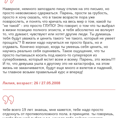
Наверное, немного запоздало пишу отклик на это письмо, но
просто невозможно сдержаться. Парень, прости за грубость,
просто я хочу сказать, что в таком возрасте пора уже
повзрослеть, и понять что кричать на весь мир о том, какой ты
"не такой" - это просто ГЛУПО! Это говорит, о том что ты выбрал
в жизни позицию полного эгоиста, и тебя абсолютно не волнует
то, что думают, чувствуют или хотят другие люди. Ты думаешь
тебя будут уважать и ценить такого "не такого, который не умеет
прощать"? В жизни надо научиться не просто брать, но и
отдавать. Конечно хорошо, когда ты умеешь себя ценить, но
научись реально себя оценивать. Такое ощущение, что ты
просто пытаешься косить под какого-то супергероя из
супербоевика, который мстит всем и всему. Парень, это жизнь!!!!
И то, что девушка ушла к другому это не катастрофа, на этом
жизнь не заканчивается, будут еще много и взлетов и падений,
ты главное возьми правильный курс и вперед!
Лилия, возраст: 26 / 27.05.2008
тебе всего 19 лет. знаешь, мне кажется, тебе надо просто
отдохнуть от противоположного пола. в принципе. ты говоришь,