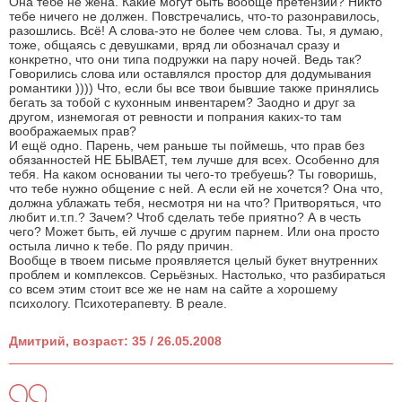
Она тебе не жена. Какие могут быть вообще претензии? Никто
тебе ничего не должен. Повстречались, что-то разонравилось,
разошлись. Всё! А слова-это не более чем слова. Ты, я думаю,
тоже, общаясь с девушками, вряд ли обозначал сразу и
конкретно, что они типа подружки на пару ночей. Ведь так?
Говорились слова или оставлялся простор для додумывания
романтики )))) Что, если бы все твои бывшие также принялись
бегать за тобой с кухонным инвентарем? Заодно и друг за
другом, изнемогая от ревности и попрания каких-то там
воображаемых прав?
И ещё одно. Парень, чем раньше ты поймешь, что прав без
обязанностей НЕ БЫВАЕТ, тем лучше для всех. Особенно для
тебя. На каком основании ты чего-то требуешь? Ты говоришь,
что тебе нужно общение с ней. А если ей не хочется? Она что,
должна ублажать тебя, несмотря ни на что? Притворяться, что
любит и.т.п.? Зачем? Чтоб сделать тебе приятно? А в честь
чего? Может быть, ей лучше с другим парнем. Или она просто
остыла лично к тебе. По ряду причин.
Вообще в твоем письме проявляется целый букет внутренних
проблем и комплексов. Серьёзных. Настолько, что разбираться
со всем этим стоит все же не нам на сайте а хорошему
психологу. Психотерапевту. В реале.
Дмитрий, возраст: 35 / 26.05.2008