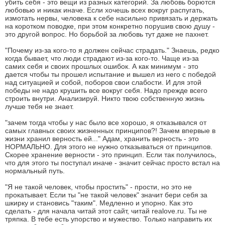
убить себя - это вещи из разных категорий. За любовь борются
любовью и никак иначе. Если хочешь всех вокруг распугать,
измотать нервы, человека к себе насильно привязать и держать
на коротком поводке, при этом конкретно порушив свою душу -
это другой вопрос. Но борьбой за любовь тут даже не пахнет.
"Почему из-за кого-то я должен сейчас страдать." Знаешь, редко
когда бывает, что люди страдают из-за кого-то. Чаще из-за
самих себя и своих прошлых ошибок. А как минимум - это
дается чтобы ты прошел испытание и вышел из него с победой
над ситуацией и собой, поборов свои слабости. И для этой
победы не надо крушить все вокруг себя. Надо прежде всего
строить внутри. Анализируй. Никто твою собственную жизнь
лучше тебя не знает.
"зачем тогда чтобы у нас было все хорошо, я отказывался от
самых главных своих жизненных принципов?! Зачем впервые в
жизни хранил верность ей..." Адам, хранить верность - это
НОРМАЛЬНО. Для этого не нужно отказываться от принципов.
Скорее хранение верности - это принцип. Если так получилось,
что для этого ты поступал иначе - значит сейчас просто встал на
нормальный путь.
"Я не такой человек, чтобы простить" - прости, но это не
прокатывает. Если ты "не такой человек" значит бери себя за
шкирку и становись "таким". Медленно и упорно. Как это
сделать - для начала читай этот сайт, читай realove.ru. Ты не
тряпка. В тебе есть упорство и мужество. Только направить их