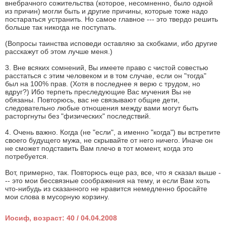
внебрачного сожительства (которое, несомненно, было одной
из причин) могли быть и другие причины, которые тоже надо
постараться устранить. Но самое главное --- это твердо решить
больше так никогда не поступать.
(Вопросы таинства исповеди оставляю за скобками, ибо другие
расскажут об этом лучше меня.)
3. Вне всяких сомнений, Вы имеете право с чистой совестью
расстаться с этим человеком и в том случае, если он "тогда"
был на 100% прав. (Хотя в последнее я верю с трудом, но
вдруг?) Ибо терпеть преследующие Вас мучения Вы не
обязаны. Повторюсь, вас не связывают общие дети,
следовательно любые отношения между вами могут быть
расторгнуты без "физических" последствий.
4. Очень важно. Когда (не "если", а именно "когда") вы встретите
своего будущего мужа, не скрывайте от него ничего. Иначе он
не сможет подставить Вам плечо в тот момент, когда это
потребуется.
Вот, примерно, так. Повторюсь еще раз, все, что я сказал выше -
-- это мои бессвязные соображения на тему, и если Вам хоть
что-нибудь из сказанного не нравится немедленно бросайте
мои слова в мусорную корзину.
Иосиф, возраст: 40 / 04.04.2008