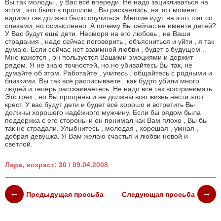
Вы так молоды , у Вас всё впереди. Не надо зацикливаться на
этом , это было в прошлом , Вы раскаялись, на тот момент
видимо так должно было случиться. Многие идут на этот шаг со
слезами, но осмысленно. А почему Вы сейчас не имеете детей?
У Вас будут ещё дети. Несморя на его любовь , на Ваши
страдания , надо сейчас поговорить , объясниться и уйти , я так
думаю. Если сейчас нет взаимной любви , будет в будущем .
Мне кажется , он пользуется Вашими эмоциями и держит
рядом. Я не знаю точностей, но не убивайтесь Вы так, не
думайте об этом. Работайте , учитесь , общайтесь с родными и
близкими. Вы так всё расписываете , как будто убили много
людей и теперь расскаиваетесь. Не надо всё так воспринимать .
Это грех , но Вы прощены и не должны всю жизнь нести этот
крест. У вас будут дети и будет всё хорошо и встретить Вы
должны хорошего надёжного мужчину. Если бы рядом была
поддержка с его стороны и он понимал как Вам плохо , Вы бы
так не страдали. Улыбнитесь , молодая , хорошая , умная ,
добрая девушка. Я Вам желаю счастья и любви новой и
светлой.
Лара, возраст: 30 / 09.04.2008
Предыдущая просьба
Следующая просьба