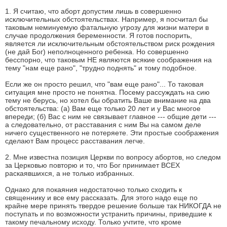
1. Я считаю, что аборт допустим лишь в совершенно
исключительных обстоятельствах. Например, я посчитал бы
таковым неминуемую фатальную угрозу для жизни матери в
случае продолжения беременности. Я готов поспорить,
является ли исключительным обстоятельством риск рождения
(не дай Бог) неполноценного ребенка. Но совершенно
бесспорно, что таковым НЕ являются всякие соображения на
тему "нам еще рано", "трудно поднять" и тому подобное.
Если же он просто решил, что "вам еще рано"... То таковая
ситуация мне просто не понятна. Посему рассуждать на сию
тему не берусь, но хотел бы обратить Ваше внимание на два
обстоятельства: (а) Вам еще только 20 лет и у Вас многое
впереди; (б) Вас с ним не связывает главное --- общие дети ---
а следовательно, от расставания с ним Вы на самом деле
ничего существенного не потеряете. Эти простые соображения
сделают Вам процесс расставания легче.
2. Мне известна позиция Церкви по вопросу абортов, но следом
за Церковью повторю и то, что Бог принимает ВСЕХ
раскаявшихся, а не только избранных.
Однако для покаяния недостаточно только сходить к
священнику и все ему рассказать. Для этого надо еще по
крайне мере принять твердое решение больше так НИКОГДА не
поступать и по возможности устранить причины, приведшие к
такому печальному исходу. Только учтите, что кроме