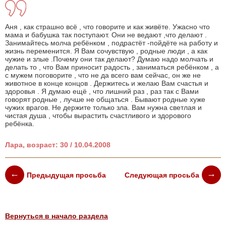
Аня , как страшно всё , что говорите и как живёте. Ужасно что
мама и бабушка так поступают. Они не ведают ,что делают .
Занимайтесь молча ребёнком , подрастёт -пойдёте на работу и
жизнь переменится. Я Вам сочувствую , родные люди , а как
чужие и злые .Почему они так делают? Думаю надо молчать и
делать то , что Вам приносит радость , заниматься ребёнком , а
с мужем поговорите , что не да всего вам сейчас, он же не
животное в конце концов . Держитесь и желаю Вам счастья и
здоровья . Я думаю ещё , что лишний раз , раз так с Вами
говорят родные , лучше не общаться . Бывают родные хуже
чужих врагов. Не держите только зла. Вам нужна светлая и
чистая душа , чтобы вырастить счастливого и здорового
ребёнка.
Лара, возраст: 30 / 10.04.2008
Предыдущая просьба
Следующая просьба
Вернуться в начало раздела