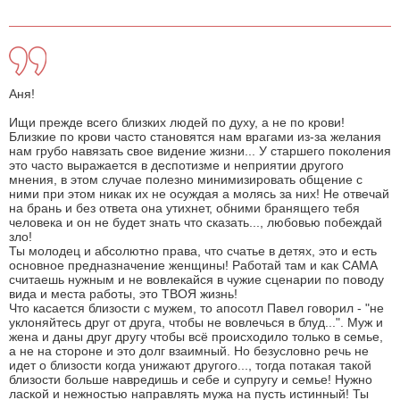
Аня!
Ищи прежде всего близких людей по духу, а не по крови!
Близкие по крови часто становятся нам врагами из-за желания
нам грубо навязать свое видение жизни... У старшего поколения
это часто выражается в деспотизме и неприятии другого
мнения, в этом случае полезно минимизировать общение с
ними при этом никак их не осуждая а молясь за них! Не отвечай
на брань и без ответа она утихнет, обними бранящего тебя
человека и он не будет знать что сказать..., любовью побеждай
зло!
Ты молодец и абсолютно права, что счатье в детях, это и есть
основное предназначение женщины! Работай там и как САМА
считаешь нужным и не вовлекайся в чужие сценарии по поводу
вида и места работы, это ТВОЯ жизнь!
Что касается близости с мужем, то апосотл Павел говорил - "не
уклоняйтесь друг от друга, чтобы не вовлечься в блуд...". Муж и
жена и даны друг другу чтобы всё происходило только в семье,
а не на стороне и это долг взаимный. Но безусловно речь не
идет о близости когда унижают другого..., тогда потакая такой
близости больше навредишь и себе и супругу и семье! Нужно
лаской и нежностью направлять мужа на пусть истинный! Ты