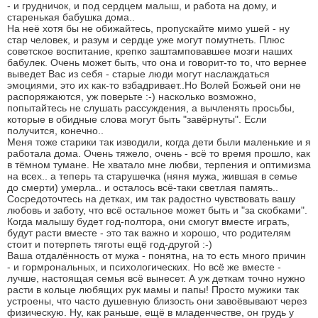
- и грудничок, и под сердцем малыш, и работа на дому, и
старенькая бабушка дома..
На неё хотя бы не обижайтесь, пропускайте мимо ушей - ну
стар человек, и разум и сердце уже могут помутнеть. Плюс
советское воспитание, крепко заштамповавшее мозги наших
бабулек. Очень может быть, что она и говорит-то то, что вернее
выведет Вас из себя - старые люди могут наслаждаться
эмоциями, это их как-то взбадривает..Но Волей Божьей они не
распоряжаются, уж поверьте :-) насколько возможно,
попытайтесь не слушать рассуждения, а вычленять просьбы,
которые в обидные слова могут быть "завёрнуты". Если
получится, конечно..
Меня тоже старики так изводили, когда дети были маленькие и я
работала дома. Очень тяжело, очень - всё то время прошло, как
в тёмном тумане. Не хватало мне любви, терпения и оптимизма
на всех.. а теперь та старушечка (няня мужа, жившая в семье
до смерти) умерла.. и осталось всё-таки светлая память..
Сосредоточтесь на детках, им так радостно чувствовать вашу
любовь и заботу, что всё остальное может быть и "за скобками".
Когда малышу будет год-полтора, они смогут вместе играть,
будут расти вместе - это так важно и хорошо, что родителям
стоит и потерпеть тяготы ещё год-другой :-)
Ваша отдалённость от мужа - понятна, на то есть много причин
- и гормрональных, и психологических. Но всё же вместе -
лучше, настоящая семья всё вынесет. А уж деткам точно нужно
расти в кольце любящих рук мамы и папы! Просто мужики так
устроены, что часто душевную близость они завоёвывают через
физическую. Ну, как раньше, ещё в младенчестве, он грудь у