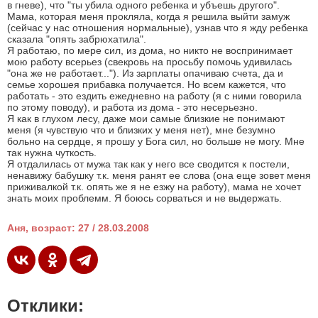
в гневе), что "ты убила одного ребенка и убъешь другого".
Мама, которая меня прокляла, когда я решила выйти замуж
(сейчас у нас отношения нормальные), узнав что я жду ребенка
сказала "опять забрюхатила".
Я работаю, по мере сил, из дома, но никто не воспринимает
мою работу всерьез (свекровь на просьбу помочь удивилась
"она же не работает..."). Из зарплаты опачиваю счета, да и
семье хорошея прибавка получается. Но всем кажется, что
работать - это ездить ежедневно на работу (я с ними говорила
по этому поводу), и работа из дома - это несерьезно.
Я как в глухом лесу, даже мои самые близкие не понимают
меня (я чувствую что и близких у меня нет), мне безумно
больно на сердце, я прошу у Бога сил, но больше не могу. Мне
так нужна чуткость.
Я отдалилась от мужа так как у него все сводится к постели,
ненавижу бабушку т.к. меня ранят ее слова (она еще зовет меня
приживалкой т.к. опять же я не езжу на работу), мама не хочет
знать моих проблемм. Я боюсь сорваться и не выдержать.
Аня, возраст: 27 / 28.03.2008
Отклики: