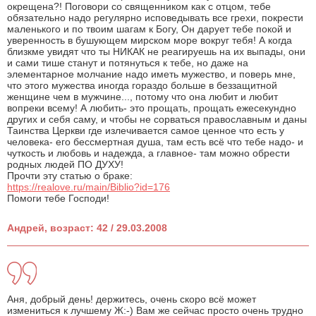
окрещена?! Поговори со священником как с отцом, тебе
обязательно надо регулярно исповедывать все грехи, покрести
маленького и по твоим шагам к Богу, Он дарует тебе покой и
уверенность в бушующем мирском море вокруг тебя! А когда
близкме увидят что ты НИКАК не реагируешь на их выпады, они
и сами тише станут и потянуться к тебе, но даже на
элементарное молчание надо иметь мужество, и поверь мне,
что этого мужества иногда гораздо больше в беззащитной
женщине чем в мужчине..., потому что она любит и любит
вопреки всему! А любить- это прощать, прощать ежесекундно
других и себя саму, и чтобы не сорваться православным и даны
Таинства Церкви где излечивается самое ценное что есть у
человека- его бессмертная душа, там есть всё что тебе надо- и
чуткость и любовь и надежда, а главное- там можно обрести
родных людей ПО ДУХУ!
Прочти эту статью о браке:
https://realove.ru/main/Biblio?id=176
Помоги тебе Господи!
Андрей, возраст: 42 / 29.03.2008
Аня, добрый день! держитесь, очень скоро всё может
измениться к лучшему Ж:-) Вам же сейчас просто очень трудно