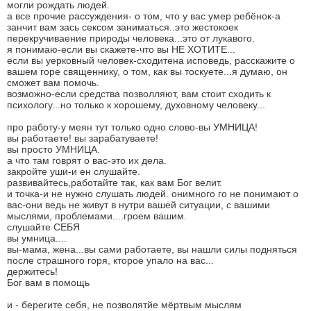
могли рождать людей.
а все прочие рассуждения- о том, что у вас умер ребёнок-а
занчит вам зась сексом заниматься..это жестокоек
перекручиваение природы человека...это от лукавого.
я понимаю-если вы скажете-что вы НЕ ХОТИТЕ...
если вы уерковный человек-сходитена исповедь, расскажите о
вашем горе священнику, о том, как вы тоскуете...я думаю, он
сможет вам помочь.
возможно-если средства позволляют, вам стоит сходить к
психологу...но только к хорошему, духовному человеку...
про работу-у меян тут только одно слово-вы УМНИЦА!
вы работаете! вы зарабатуваете!
вы просто УМНИЦА.
а что там говрят о вас-это их дела.
закройте уши-и ен слушайте.
развивайтесь,работайте так, как вам Бог велит.
и точка-и не нужно слушать людей. онимного го не понимают о
вас-они ведь не живут в нутри вашей ситуации, с вашими
мыслями, проблемами....гроем вашим.
слушайте СЕБЯ
вы умница....
вы-мама, жена...вы сами работаете, вы нашли силы подняться
после страшного горя, кторое упало на вас...
держитесь!
Бог вам в помощь
и - берегите себя, не позволятйе мёртвым мыслям