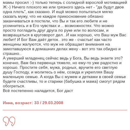
мамы просил :-) только теперь с солидной взрослой мотивацией
Ж:-) Ничего плохого же или грязного здесь нет - "да будут двое
одна плоть", как сказано. И ещё можно попытаться мягко
сказать мужу, что не каждое прикосновение обязано
заканчиваться в постели, что Вы и так его любите и не
усомнитесь и в Его чувствах и .. возможностях. Что можно
просто погладить друг друга по руке или по волосам, и
возвращаться в круговорот дел...И как хорошо, что Ваш муж Вас
любит! И Бог Вам даёт деток.. это же - счастье! как часто
женщины жалуются, что муж не обращает внимания на
замотавшуюся в домашних делах жену - вот это так обидно и
страшно..
А умерший младенец сейчас ведь у Бога, Вы ведь знаете это?
конечно, Вам без первенца тяжело, но ему-то уже радостно и
хорошо. Простите себя, мужа, родных, вручите его светлую
душу Господу, и молитесь о нём, созида и укрепляя Вашу
маленькую семью. А когда Вы с мужем и детками в своей семье
будете счастливы, то и старики (бабушка и мама) смогут рядом
обогреться.
Всё постепенно наладится, Бог даст
Инна, возраст: 33 / 29.03.2008