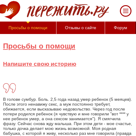
За 50 минут Вы можете оценить тяжесть
своего состояния и его психологические
причины (бесплатно)
Просьбы о помощи
Отзывы о сайте
Форум
Просьбы о помощи
Напишите свою историю
В голове сумбур. Боль. 2,5 года назад умер ребенок (5 меяцев).
После этого ненавижу секс, а муж постоянно требует,
обижается, если высказываю недовольство. Через год после
потери родился ребенок (я чувствую и мне говорили "вот **** у
нее ребенок умер, а она сексом занимается"). Я смягчила
фразу. Сейчас снова жду малыша. При этом дети - мое счастье,
только дочка делает мою жизнь возможной. Моя родная
бабушка, с которой я живу, несколько раз мне говорила (правда