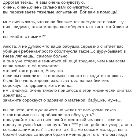
дорогая тёзка... я вам очень сочувсвтую.
очень, очень,очень сильно вам сочувсвтую...
вы переживаете тяжёлые испытания, Бог вам в помощь!
мне очень жаль, что ваши близкие так поступают с вами... у
них...видимо, такая манера вас оберегать от тягот этой жизни :-
(.
вы живёте с нимим?*
Анюта, я не думаю-что ваша бабушка серьёзно считает вас
убийцей ребёнка-просто сболтнуола такое...с дуру-бывает, в
гневе ляпнешь...самому больно
а она уже старая-извиниться ей ещё труднее, чем нам всем
ваша мама..и её проклятие..
это всё так страшно, Аннушка.
если вы позволите...я понимаю так-что вы ходитев церковь.
было бы очень хорошо-заказывать за ваших близких
сорокауст...о здравии, хоть иногда.
им , видимо, очень тяжело пришлось в этой жизни-если они так
арнят вас...
закажите сорокауст о здравии о матенри, бабушке, муже...
вы пишете, что муж нечего не желет от вас-кроме секса....
я так понимаю-вы пробовали это обсуждать?
послушайте-только очен злой и жестокий человек... или по
просту неумный мог ляпнуть "вот **** у нее ребенок умер, а она
сексом занимается"... это не так. Вы же совсем молоды, вы в
браке-Господь сотворил браки именно для того, что бы люди