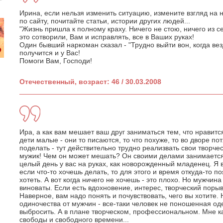
Ирина, если нельзя изменить ситуацию, измените взгляд на н
по сайту, почитайте статьи, истории других людей...
"Жизнь пришла к полному краху. Ничего не стою, ничего из с
это сотворили, Вам и исправлять, все в Ваших руках!
Один бывший наркоман сказал - "Трудно выйти вон, когда вез
получится и у Вас!
Помоги Вам, Господи!
Отечественный, возраст: 46 / 30.03.2008
Ира, а как вам мешает ваш друг заниматься тем, что нравитс
дети малые - они то писаются, то что похуже, то во дворе по
поделать - тут действительно трудно реализвать свои творче
мужик! Чем он может мешать? Он своими делами занимается,
целый день у вас на руках, как новорожденный младенец. Я в
если что-то хочешь делать, то для этого и время откуда-то п
хотеть. А вот когда ничего не хочешь - это плохо. Но мужчина 
виноваты. Если есть вдохновение, интерес, творческий порыв
Наверное, вам надо понять и почувствовать, чего вы хотите.
одиночества от мужчин - все-таки человек не поношенная оде
выбросить. А в плане творческом, профессиональном. Мне ка
свободы и свободного времени...