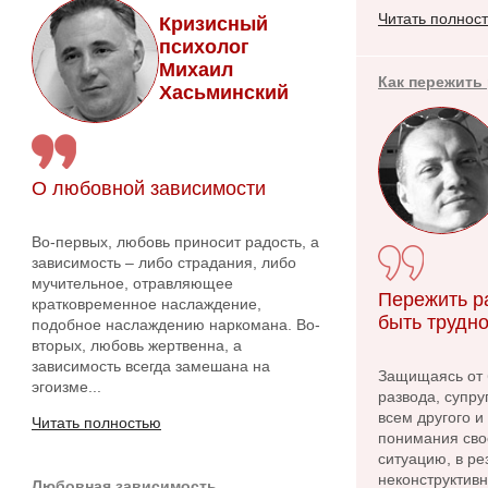
Читать полнос
Кризисный
психолог
Михаил
Как пережить
Хасьминский
О любовной зависимости
Во-первых, любовь приносит радость, а
зависимость – либо страдания, либо
мучительное, отравляющее
Пережить р
кратковременное наслаждение,
быть трудно
подобное наслаждению наркомана. Во-
вторых, любовь жертвенна, а
зависимость всегда замешана на
Защищаясь от 
эгоизме...
развода, супру
всем другого и
Читать полностью
понимания сво
ситуацию, в ре
неконструктив
Любовная зависимость