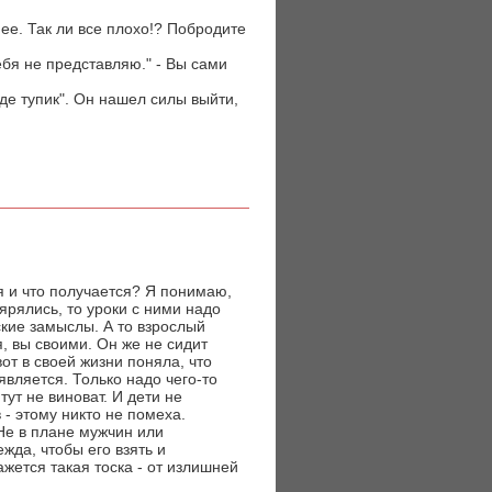
ее. Так ли все плохо!? Побродите
ебя не представляю." - Вы сами
де тупик". Он нашел силы выйти,
я и что получается? Я понимаю,
тярялись, то уроки с ними надо
ские замыслы. А то взрослый
 вы своими. Он же не сидит
от в своей жизни поняла, что
оявляется. Только надо чего-то
тут не виноват. И дети не
 - этому никто не помеха.
 Не в плане мужчин или
жда, чтобы его взять и
жется такая тоска - от излишней