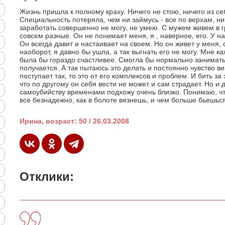
Жизнь пришла к полному краху. Ничего не стою, ничего из с
Специальность потеряла, чем ни займусь - все по верхам, ни
заработать совершенно не могу, не умею. С мужем живем в г
совсем разные. Он не понимает меня, я , наверное, его. У н
Он всегда давит и настаивает на своем. Но он живет у меня, 
наоборот, я давно бы ушла, а так выгнать его не могу. Мне к
была бы гораздо счастливее. Смогла бы нормально заниматьс
получается. А так пытаюсь это делать и постоянно чувство в
поступает так, то это от его комплексов и проблем. И бить за
что по другому он себя вести не может и сам страдает. Но и
самоубийству временами подхожу очень близко. Понимаю, ч
все безнадежно, как в болоте вязнешь, и чем больше бьешься
Ирина, возраст: 50 / 26.03.2008
Отклики: