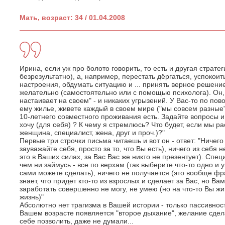
Мать, возраст: 34 / 01.04.2008
Ирина, если уж про болото говорить, то есть и другая стратег
безрезультатно), а, например, перестать дёргаться, успокоит
настроения, обдумать ситуацию и ... принять верное решение
желательно (самостоятельно или с помощью психолога). Он, 
настаивает на своем" - и никаких угрызений. У Вас-то по по
ему жилье, живете каждый в своем мире ("мы совсем разные")
10-летнего совместного проживания есть. Задайте вопросы и о
хочу (для себя) ? К чему я стремлюсь? Что будет, если мы р
женщина, специалист, жена, друг и проч.)?"
Первые три строчки письма читаешь и вот он - ответ: "Ничег
зауважайте себя, просто за то, что Вы есть), ничего из себя 
это в Ваших силах, за Вас Вас же никто не презентует). Спец
чем ни займусь - все по верхам (так выберите что-то одно и у
сами можете сделать), ничего не получается (это вообще фр
знает, что придет кто-то из взрослых и сделает за Вас, но Ва
заработать совершенно не могу, не умею (но на что-то Вы жи
жизнь)"
Абсолютно нет трагизма в Вашей истории - только пассивност
Вашем возрасте появляется "второе дыхание", желание сделат
себе позволить, даже не думали...