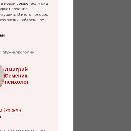
 в новой семье, если она
оздают похожие
туации. В итоге человек
сю жизнь «убегать» от
тью
т. Муж-алкоголик
Дмитрий
Семеник,
психолог
ибка жен
в
ужей хотят помочь им