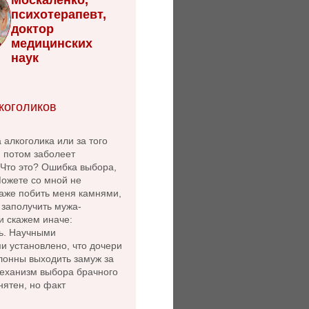
психотерапевт,
доктор
медицинских
наук
коголиков
 алкоголика или за того
й потом заболеет
 Что это? Ошибка выбора,
Можете со мной не
даже побить меня камнями,
- заполучить мужа-
и скажем иначе:
ь. Научными
и установлено, что дочери
лонны выходить замуж за
Механизм выбора брачного
нятен, но факт