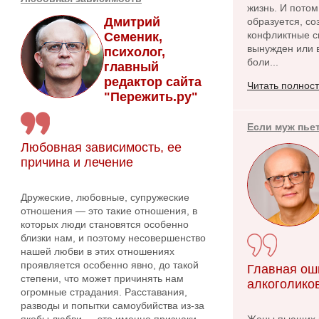
жизнь. И потом
Дмитрий
образуется, с
конфликтные си
Семеник,
вынужден или в
психолог,
боли...
главный
редактор сайта
Читать полнос
"Пережить.ру"
Если муж пье
Любовная зависимость, ее
причина и лечение
Дружеские, любовные, супружеские
отношения — это такие отношения, в
которых люди становятся особенно
близки нам, и поэтому несовершенство
нашей любви в этих отношениях
проявляется особенно явно, до такой
Главная ош
степени, что может причинять нам
алкоголико
огромные страдания. Расставания,
разводы и попытки самоубийства из-за
якобы любви — это именно признаки
Жены пьющих м