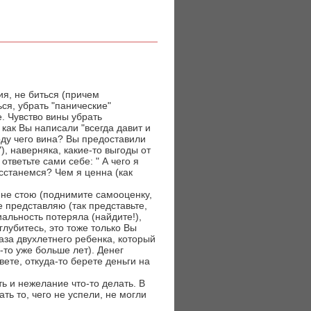
ия, не биться (причем
ься, убрать "панические"
. Чувство вины убрать
как Вы написали "всегда давит и
воду чего вина? Вы предоставили
, наверняка, какие-то выгоды от
тветьте сами себе: " А чего я
асстанемся? Чем я ценна (как
о не стою (поднимите самооценку,
не представляю (так представьте,
иальность потеряла (найдите!),
глубитесь, это тоже только Вы
аза двухлетнего ребенка, который
м-то уже больше лет). Денег
вете, откуда-то берете деньги на
ь и нежелание что-то делать. В
ь то, чего не успели, не могли