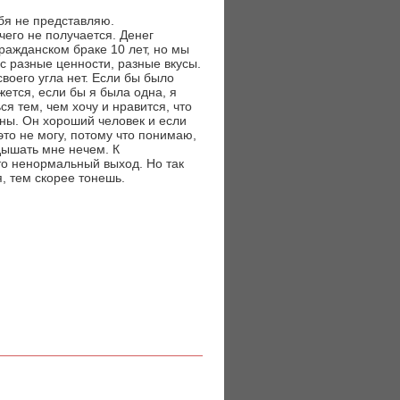
ебя не представляю.
чего не получается. Денег
ражданском браке 10 лет, но мы
ас разные ценности, разные вкусы.
своего угла нет. Если бы было
ажется, если бы я была одна, я
я тем, чем хочу и нравится, что
ины. Он хороший человек и если
 это не могу, потому что понимаю,
 дышать мне нечем. К
то ненормальный выход. Но так
, тем скорее тонешь.