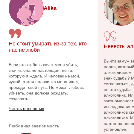
Alika
Не стоит умирать из-за тех, кто
Невесты ал
нас не любит
Выйти замуж за
Если эта любовь хочет меня убить,
парня, которы
значит, она не настоящая, не та,
алкоголизмом.
которую я ждала. И человек не мой,
знак судьбы? 
чужой, а моя половинка меня ищет,
соглашаться, 
проходит свой путь. Не может любовь
но это судьба 
убивать, она должна рождать,
алкоголика. Ил
создавать.
закономерност
исследованиям
Читать полностью
алкоголиков ск
алкоголиков. 
партнера непо
Любовная зависимость
установлен.