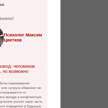
тью
 развод?
Психолог Максим
Цветков
азвод: человеком
, но возможно
боли переживания
г или супруга обвиняют во
 отказываются от
его вклада в конфликтную
зультате уносят свою часть
ного поведения в будущую