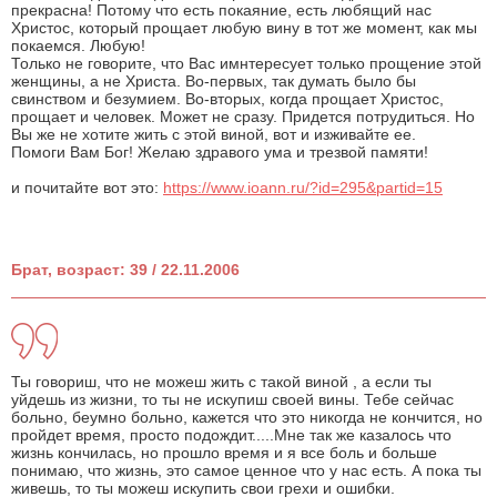
прекрасна! Потому что есть покаяние, есть любящий нас
Христос, который прощает любую вину в тот же момент, как мы
покаемся. Любую!
Только не говорите, что Вас имнтересует только прощение этой
женщины, а не Христа. Во-первых, так думать было бы
свинством и безумием. Во-вторых, когда прощает Христос,
прощает и человек. Может не сразу. Придется потрудиться. Но
Вы же не хотите жить с этой виной, вот и изживайте ее.
Помоги Вам Бог! Желаю здравого ума и трезвой памяти!
и почитайте вот это:
https://www.ioann.ru/?id=295&partid=15
Брат, возраст: 39 / 22.11.2006
Ты говориш, что не можеш жить с такой виной , а если ты
уйдешь из жизни, то ты не искупиш своей вины. Тебе сейчас
больно, беумно больно, кажется что это никогда не кончится, но
пройдет время, просто подождит.....Мне так же казалось что
жизнь кончилась, но прошло время и я все боль и больше
понимаю, что жизнь, это самое ценное что у нас есть. А пока ты
живешь, то ты можеш искупить свои грехи и ошибки.