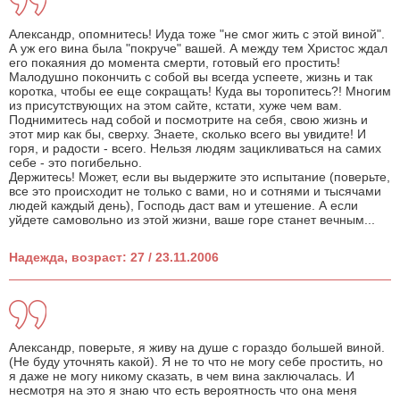
Александр, опомнитесь! Иуда тоже "не смог жить с этой виной".
А уж его вина была "покруче" вашей. А между тем Христос ждал
его покаяния до момента смерти, готовый его простить!
Малодушно покончить с собой вы всегда успеете, жизнь и так
коротка, чтобы ее еще сокращать! Куда вы торопитесь?! Многим
из присутствующих на этом сайте, кстати, хуже чем вам.
Поднимитесь над собой и посмотрите на себя, свою жизнь и
этот мир как бы, сверху. Знаете, сколько всего вы увидите! И
горя, и радости - всего. Нельзя людям зацикливаться на самих
себе - это погибельно.
Держитесь! Может, если вы выдержите это испытание (поверьте,
все это происходит не только с вами, но и сотнями и тысячами
людей каждый день), Господь даст вам и утешение. А если
уйдете самовольно из этой жизни, ваше горе станет вечным...
Надежда, возраст: 27 / 23.11.2006
Александр, поверьте, я живу на душе с гораздо большей виной.
(Не буду уточнять какой). Я не то что не могу себе простить, но
я даже не могу никому сказать, в чем вина заключалась. И
несмотря на это я знаю что есть вероятность что она меня