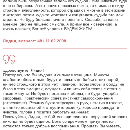
должна быть безразлична теперь его судьба? Вмешиваться туда
я не собираюсь. А вот насчет розовых очков, то я имела в виду
страсть и влюбленность, которой страдают многие в этой жизни
и которая потом куда-то исчезает и как угадать судьба это или
страсть. Не буду больше ничего пояснять. Спасибо за ваше
мнение, оно не лишено смысла, я приму всё к сведению, а
жизнь покажет, Бог всё управит. БУДЕМ ЖИТЬ!
Лидия, возраст: 48 / 11.02.2008
Здравствуйте, Лидия!
Повторяю, что Вы мудрая и сильная женщина. Минуты
слабости обязательно будут, и повыть по бабьи стоит порой,
ничего страшного в этом нет. Главное, чтобы злобы и обиды не
было в этих эмоциях, осуждать и винить себя тоже не стоит в
такие минуты. Не будет негатива и обиды, не будет ущерба
здоровью. Практический совет, инстинкт самосохранения
(отрезвляет). Резинку бухгалтерскую на руку, негатив в голове,
оттяните посильней и отпустите резинку, хорошо приводит в
чувства, голова в позитив работать начинает.
Пожалуйста, Лидия, не бойтесь одиночества, верующий человек
никогда не будет одинок. Боль со временем притупляется,
остаются только добрые воспоминания. Прощать Вы умеете,