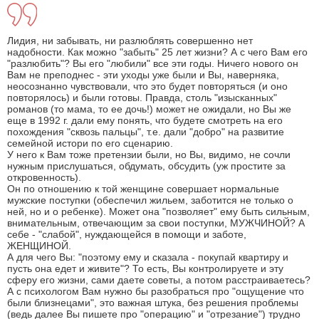
Лидия, ни забывать, ни разлюблять совершенно нет
надобности. Как можно "забыть" 25 лет жизни? А с чего Вам его
"разлюбить"? Вы его "любили" все эти годы. Ничего нового он
Вам не преподнес - эти уходы уже были и Вы, наверняка,
неосознанно чувствовали, что это будет повторяться (и оно
повторялось) и были готовы. Правда, столь "изысканных"
романов (то мама, то ее дочь!) может не ожидали, но Вы же
еще в 1992 г. дали ему понять, что будете смотреть на его
похождения "сквозь пальцы", т.е. дали "добро" на развитие
семейной истори по его сценарию.
У него к Вам тоже претензии были, но Вы, видимо, не сочли
нужным прислушаться, обдумать, обсудить (уж простите за
откровенность).
Он по отношению к той женщине совершает нормальные
мужские поступки (обеспечил жильем, заботится не только о
ней, но и о ребенке). Может она "позволяет" ему быть сильным,
внимательным, отвечающим за свои поступки, МУЖЧИНОЙ? А
себе - "слабой", нуждающейся в помощи и заботе,
ЖЕНЩИНОЙ.
А для чего Вы: "поэтому ему и сказала - покупай квартиру и
пусть она едет и живите"? То есть, Вы контролируете и эту
сферу его жизни, сами даете советы, а потом расстраиваетесь?
А с психологом Вам нужно бы разобраться про "ощущение что
были близнецами", это важная штука, без решения проблемы
(ведь далее Вы пишете про "операцию" и "отрезание") трудно