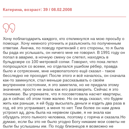
Катерина, возраст: 39 / 08.02.2008
Хочу поблагодарить каждого, кто откликнулся на мою просьбу о
помощи. Хочу немного уточнить и разъяснить по полученным
ответам. Анечка, по поводу притензий с его стороны, то я была
бы рада их услышать, он ничего мне не говорил. В 1991 году он
попал в аварию, в ночную смену он слетел, находясь в
бульдозере со 100 метровой сопки. Говорил, что пока летел
попрощался со всеми, но отделался ушибом рёбер, правда
было и сотрясение, мне нервопатолого ещё сказал - такое
бесследно не проходит. После этого и всё началось, он сначала
как-то замкнулся, стал меньше рассказывать о своём
внутреннем состоянии, я это заметила, но не придала этому
значения, просто не знала как его разговорить. Сейчас я это
понимаю. Вы упрекаете, что я посоветовала насчет квартиры,
да я сейчас об этом тоже жалею. Но он ведь сказал, что будем
жить как раньше, я ей буду высылать деньги и ездить два раза в
год, её это устраивает, а меня то нет. Тем более он нам дома
устроил ад, дочь была на нервном срыве, я не знала как
обуздать этого пьяного человека, поэтому с горяча и сказала.Но
думаю, если бы это не было угодно Богу никакие мои советы не
были бы услышаны им. По поду близнецов я возможно не