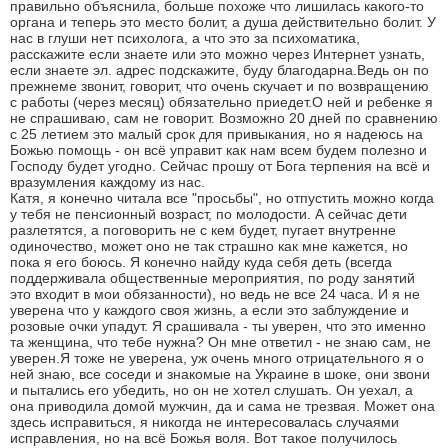
правильно объяснила, больше похоже что лишилась какого-то
органа и теперь это место болит, а душа действительно болит. У
нас в глуши нет психолога, а что это за психоматика,
расскажите если знаете или это можно через Интернет узнать,
если знаете эл. адрес подскажите, буду благодарна.Ведь он по
прежнеме звонит, говорит, что очень скучает и по возвращению
с работы (через месяц) обязательно приедет.О ней и ребенке я
не спрашиваю, сам не говорит. Возможно 20 дней по сравнению
с 25 летием это малый срок для привыкания, но я надеюсь на
Божью помощь - он всё управит как нам всем будем полезно и
Господу будет угодно. Сейчас прошу от Бога терпения на всё и
вразумления каждому из нас.
Катя, я конечно читала все "просьбы", но отпустить можно когда
у тебя не пенсионный возраст, по молодости. А сейчас дети
разлетятся, а поговорить не с кем будет, пугает внутренне
одиночество, может оно не так страшно как мне кажется, но
пока я его боюсь. Я конечно найду куда себя деть (всегда
поддерживала общественные мероприятия, по роду занятий
это входит в мои обязанности), но ведь не все 24 часа. И я не
уверена что у каждого своя жизнь, а если это заблуждение и
розовые очки упадут. Я срашивала - ты уверен, что это именно
та женщина, что тебе нужна? Он мне ответил - не знаю сам, не
уверен.Я тоже не уверена, уж очень много отрицательного я о
ней знаю, все соседи и знакомые на Украине в шоке, они звони
и пытались его убедить, но он не хотел слушать. Он уехал, а
она приводила домой мужчин, да и сама не трезвая. Может она
здесь исправиться, я никогда не интересовалась случаями
исправления, но на всё Божья воля. Вот такое получилось