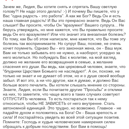
Зачем же, Лидия, Вы хотите снять и спрятать Вашу светлую
голову?! Не надо этого делать! :-) И почему Вы пишете, что у
Вас "одна радость - это работа". А как же Бог? Ведь Он и есть
наша главная радость! И Вы это прекрасно знаете. Ведь Он Вас
слышит! Вы просите, чтобы Он "вразумил" Вашего супруга... Не
берусь утверждать, но мне кажется, что Вы правильно просите:
ведь Он его вразумляет! Или что значит эта внезапная болезнь?
По тому, как Вы об этом написали, мне кажется, что Вы тоже эту
болезнь так воспринимаете. Но супруг Ваш, похоже, не очень
хочет поумнеть. Однако Вы - его законная жена, он - Ваш муж.
Вам не только забывать его не нужно, а наоборот, усердно за
него молиться. Но побуждать Вас к молитве, на мой взгляд,
должно не желание его возвращения в семью, а желание
спасения его души. Вы ведь, как церковный человек, знаете, что
"блудники Царствия Божьего не наследуют". А он, похоже, не
только не знает и не думает об этом, но и о душе своей вообще
забыл. И вот это, а ни что другое, как я думаю, и должно Вас
больше всего печалить. Вы хотели слышать мнение со стороны.
Знаете, Лидия, если Вы почитаете другие "Просьбы" и отклики
на них, то заметите, что чаще всего в таких случаях советуют
ОТПУСТИТЬ человека. То есть постараться так к нему
относиться, чтобы НЕ ЗАВИСЕТЬ от него внутренне. Стать
автономной единицей. Это трудно, но возможно. Главное - не
падайте духом и положитесь на Бога! Он - Ваша крепость и
сила! И постарайтесь увидеть во всей этой ситуации позитив.
Помните: Господь и худые человеческие намерения силен
обращать к добрым последствиям. Бог Вам в помощь!