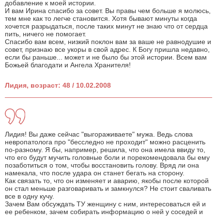
добавление к моей истории.
И вам Ирина спасибо за совет. Вы правы чем больше я молюсь,
тем мне как то легче становится. Хотя бывают минуты когда
хочется разрыдаться, после таких минут не знаю что от сердца
пить, ничего не помогает.
Спасибо вам всем, низкий поклон вам за ваше не равнодушие и
совет, признаю все укоры в свой адрес. К Богу пришла недавно,
если бы раньше... может и не было бы этой истории. Всем вам
Божьей благодати и Ангела Хранителя!
Лидия, возраст: 48 / 10.02.2008
Лидия! Вы даже сейчас "выгораживаете" мужа. Ведь слова
невропатолога про "бесследно не проходит" можно расценить
по-разному. Я бы, например, решила, что она имела ввиду то,
что его будут мучить головные боли и порекомендовала бы ему
позаботиться о том, чтобы восстановить голову. Вряд ли она
намекала, что после удара он станет бегать на сторону.
Как связать то, что он изменяет и аварию, якобы после которой
он стал меньше разговаривать и замкнулся? Не стоит сваливать
все в одну кучу.
Зачем Вам обсуждать ТУ женщину с ним, интересоваться ей и
ее ребенком, зачем собирать информацию о ней у соседей и