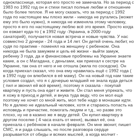
однокласснице, которая его просто не замечала. Но за период с
1983 по 1992 год он и стихи писал полные любви и отношение
было более теплое. Я не могу сказать, что за период с 1992
года по настоящее мы плохо жили - никогда не ругались (может
ему это было нужно), я никогда не изменяла этому человеку,
просто я его по настоящему люблю всё это время. Просто когда
он езжает куда-то ( в 1992 году -Украина, в 2000-году
санаторий), получается новая встреча и новые чувства. У нас
совместно 2 дочери - 24 года и 14 лет. Он детей очень любит, но
судя по практике - поменял на женщину с ребенком. Она
никогда не была замужем и цель её жизни - выйти замуж,
ребенку 3 года, да и финансовые проблемы на Украине знаете
какие, а он с Магадана, с деньгами, как приехал к сестре на
Украине, так она от него и не отошла (жила по соседски). Он
когда приехал сказал, что она ему нравилась ещё с 1992 года (
в 1992 году он влюбился в её маму). Он на новый год нам такие
условия создал, что я с дочерью младшей не знала куда деться
( пил и звонил ей всё время), поэтому я сказала - покупай
квартиру и пусть она едет и живите. Он стал меня упрекать, что
я хожу в приход и детей, и внука туда веду, что он мол ещё
поэтому не хочет со мной жить, мол тебе надо в монашки идти.
Но я далеко не идеальный человек, хотя и стараюсь попасть на
исповедь и причастие, помогать людям и т.д., но разве это
плохо, ну не в казино же я веду детей. Он купил квартиру в
другом поселке ( 4 часа ехать от меня), вызвал её, она
приехала с ребёнком в начале февраля. Он мне звонит, пишет
СМС, я и рада слышать, но после разговора сердце
разрывается от обиды и всяких мыслей, а когда молчит -