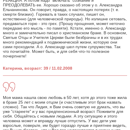
РЕАКЦИЯ. А потом надо "включать" сознание и
ПРЕОДОЛЕВАТЬ ее. Хорошо сказано об этом у о. Александра
Ельчанинова. Он говорит, правда, о настоящих потерях (т. е.
смерти близких). Горевать в таких случаях, пишет он,
естественно (для человеческой природы). Но излишне сетовать,
предаваться горю - это грех. (Прошу прощения, может неточно
передааю его мысль - по памяти). Кстати, именно о. Александр
много и замечательно писал о христианском браке. В основном,
Святые Отцы и Учителя Церкви были безбрачны и в их трудах
много рекомендаций к подвижнической жизни, которую они
сами проходили. А о. Александр шел путем супружества. Так
что почитайте. Может быть, и для себя что-то полезное
почерпнете!
Катерина, возраст: 39 / 11.02.2008
Моя мама нашла свою любовь в 50 лет, хотя до этого тоже жила
в браке 25 лет с моим отцом (и счастливым этот брак назвать
сложно). Так что Лидия, я Вам очень советую не думать, что вы
уже "стареете" и у вас предпенсионный возраст. Поживите для
себя. Общайтесь с новыми людьми. А эту ситуацию и этого
человека может и вправду лучше отпустить. У вас дети уже
взрослые, поверьте, им будет гораздо лучше и приятнее видеть,