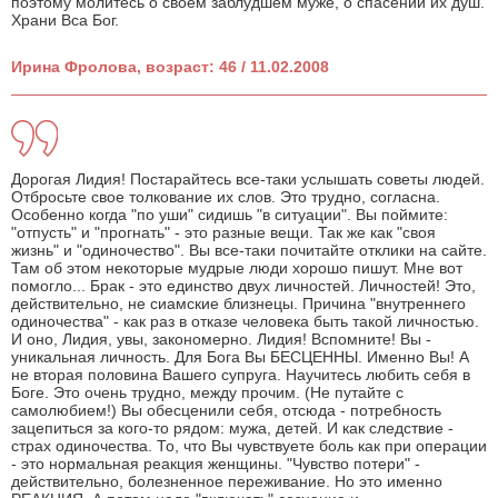
поэтому молитесь о своем заблудшем муже, о спасении их душ.
Храни Вса Бог.
Ирина Фролова, возраст: 46 / 11.02.2008
Дорогая Лидия! Постарайтесь все-таки услышать советы людей.
Отбросьте свое толкование их слов. Это трудно, согласна.
Особенно когда "по уши" сидишь "в ситуации". Вы поймите:
"отпусть" и "прогнать" - это разные вещи. Так же как "своя
жизнь" и "одиночество". Вы все-таки почитайте отклики на сайте.
Там об этом некоторые мудрые люди хорошо пишут. Мне вот
помогло... Брак - это единство двух личностей. Личностей! Это,
действительно, не сиамские близнецы. Причина "внутреннего
одиночества" - как раз в отказе человека быть такой личностью.
И оно, Лидия, увы, закономерно. Лидия! Вспомните! Вы -
уникальная личность. Для Бога Вы БЕСЦЕННЫ. Именно Вы! А
не вторая половина Вашего супруга. Научитесь любить себя в
Боге. Это очень трудно, между прочим. (Не путайте с
самолюбием!) Вы обесценили себя, отсюда - потребность
зацепиться за кого-то рядом: мужа, детей. И как следствие -
страх одиночества. То, что Вы чувствуете боль как при операции
- это нормальная реакция женщины. "Чувство потери" -
действительно, болезненное переживание. Но это именно