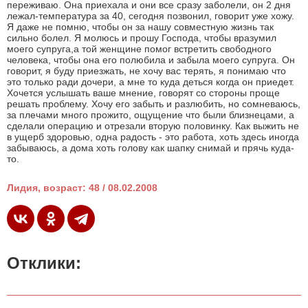
переживаю. Она приехала и они все сразу заболели, он 2 дня
лежал-температура за 40, сегодня позвонил, говорит уже хожу.
Я даже не помню, чтобы он за нашу совместную жизнь так
сильно болел. Я молюсь и прошу Господа, чтобы вразумил
моего супруга,а той женщине помог встретить свободного
человека, чтобы она его полюбила и забыла моего супруга. Он
говорит, я буду приезжать, не хочу вас терять, я понимаю что
это только ради дочери, а мне то куда деться когда он приедет.
Хочется услышать ваше мнение, говорят со стороны проще
решать проблему. Хочу его забыть и разлюбить, но сомневаюсь,
за плечами много прожито, ощущение что были близнецами, а
сделали операцию и отрезали вторую половинку. Как выжить не
в ущерб здоровью, одна радость - это работа, хоть здесь иногда
забываюсь, а дома хоть голову как шапку снимай и прячь куда-
то.
Лидия, возраст: 48 / 08.02.2008
Отклики: