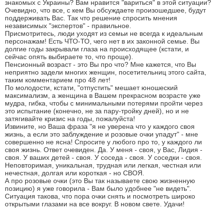
знакомых с Украины? Вам нравится "вариться" в этой ситуации?
Очевидно, что все, с кем Вы обсуждаете произошедшее, будут
поддерживать Вас. Так что решение спросить мнения
независимых "экспертов" - правильное.
Присмотритесь, люди уходят из семьи не всегда к идеальным
персонажам! Есть ЧТО-ТО, чего нет в их законной семье. Вы
долгие годы закрывали глаза на происходящее (кстати, и
сейчас опять выбираете то, что проще).
Пенсионный возраст - это Вы про что? Мне кажется, что Вы
неприятно задели многих женщин, посетительниц этого сайта,
таким комментарием про 48 лет!
По молодости, кстати, "отпустить" мешает юношеский
максимализм, а женщина в Вашем прекрасном возрасте уже
мудра, гибка, чтобы с минимальными потерями пройти через
это испытание (конечно, не за пару-тройку дней), но и не
затягивайте кризис на годы, пожалуйста!
Извините, но Ваша фраза "я не уверена что у каждого своя
жизнь, а если это заблуждение и розовые очки упадут" - мне
совершенно не ясна! Спросите у любого про то, у каждого ли
своя жизнь. Ответ очевиден. Да. У меня - своя, у Вас, Лидия -
своя. У ваших детей - своя. У соседа - своя. У соседки - своя.
Неповторимая, уникальная, трудная или легкая, честная или
нечестная, долгая или короткая - но СВОЯ.
А про розовые очки (это Вы так называете свою жизненную
позицию) я уже говорила - Вам было удобнее "не видеть".
Ситуация такова, что пора очки снять и посмотреть широко
открытыми глазами на все вокруг. В новом свете. Удачи!