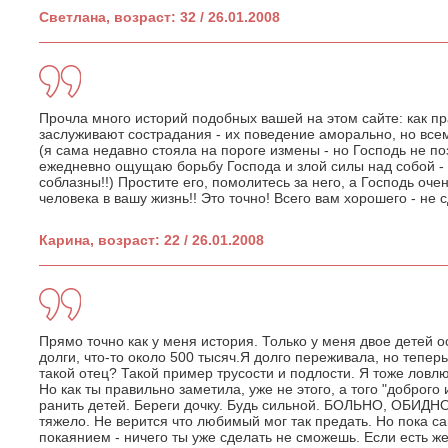
Светлана, возраст: 32 / 26.01.2008
Прочла много историй подобных вашей на этом сайте: как пр
заслуживают сострадания - их поведение аморально, но вс
(я сама недавно стояла на пороге измены - но Господь не по
ежедневно ощущаю борьбу Господа и злой силы над собой - 
соблазны!!) Простите его, помолитесь за него, а Господь оче
человека в вашу жизнь!! Это точно! Всего вам хорошего - не 
Карина, возраст: 22 / 26.01.2008
Прямо точно как у меня история. Только у меня двое детей о
долги, что-то около 500 тысяч.Я долго переживала, но теперь
такой отец? Такой пример трусости и подлости. Я тоже ловл
Но как ты правильно заметила, уже не этого, а того "доброго
ранить детей. Береги дочку. Будь сильной. БОЛЬНО, ОБИДН
тяжело. Не верится что любимый мог так предать. Но пока са
покаянием - ничего ты уже сделать не сможешь. Если есть 