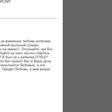
КИСАЙ!
м за взаимную любовь иллюзию
дужный мыльный пузырь.
о не имею!». Осознайте, как Бог
буйте на него честно ответить
 В был ли у ребенка ОТЕЦ?"
что Бог хранит Вас и Вашу дочь.
 наполнится Любовью, а это
. Придет Любовь, а мир вокруг
.