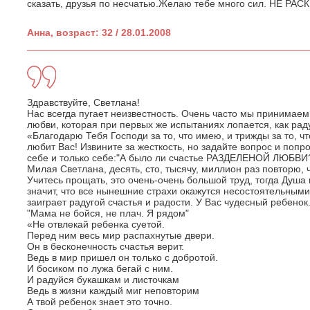
сказать, друзья по несчатью.Желаю тебе много сил. НЕ РАС
Анна, возраст: 32 / 28.01.2008
Здравствуйте, Светлана!
Нас всегда пугает неизвестность. Очень часто мы принимае
любви, которая при первых же испытаниях лопается, как ра
«Благодарю Тебя Господи за то, что имею, и трижды за то, чт
любит Вас! Извините за жесткость, но задайте вопрос и попро
себе и только себе:"А было ли счастье РАЗДЕЛЕНОЙ ЛЮБВИ?
Милая Светлана, десять, сто, тысячу, миллион раз повторю, 
Учитесь прощать, это очень-очень большой труд, тогда Душа
значит, что все нынешние страхи окажутся несостоятельными
заиграет радугой счастья и радости. У Вас чудесный ребенок
"Мама не бойся, не плач. Я рядом"
«Не отвлекай ребенка суетой.
Перед ним весь мир распахнутые двери.
Он в бесконечность счастья верит.
Ведь в мир пришел он только с добротой.
И босиком по лужа бегай с ним.
И радуйся букашкам и листочкам
Ведь в жизни каждый миг неповторим
А твой ребенок знает это точно.