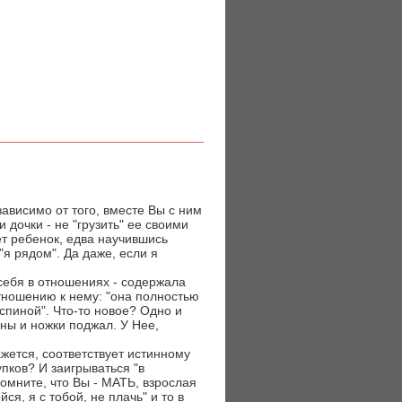
зависимо от того, вместе Вы с ним
дочки - не "грузить" ее своими
ет ребенок, едва научившись
"я рядом". Да даже, если я
 себя в отношениях - содержала
тношению к нему: "она полностью
 спиной". Что-то новое? Одно и
ины и ножки поджал. У Нее,
ажется, соответствует истинному
пков? И заигрываться "в
омните, что Вы - МАТЬ, взрослая
я, я с тобой, не плачь" и то в