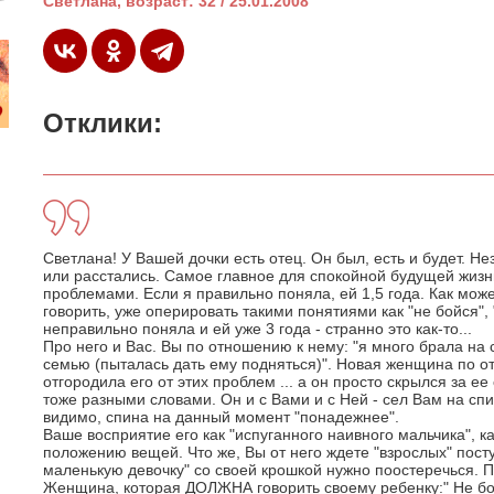
Светлана, возраст: 32 / 25.01.2008
Отклики:
Светлана! У Вашей дочки есть отец. Он был, есть и будет. Не
или расстались. Самое главное для спокойной будущей жизни 
проблемами. Если я правильно поняла, ей 1,5 года. Как мож
говорить, уже оперировать такими понятиями как "не бойся", 
неправильно поняла и ей уже 3 года - странно это как-то...
Про него и Вас. Вы по отношению к нему: "я много брала на
семью (пыталась дать ему подняться)". Новая женщина по о
отгородила его от этих проблем ... а он просто скрылся за ее
тоже разными словами. Он и с Вами и с Ней - сел Вам на сп
видимо, спина на данный момент "понадежнее".
Ваше восприятие его как "испуганного наивного мальчика", к
положению вещей. Что же, Вы от него ждете "взрослых" посту
маленькую девочку" со своей крошкой нужно поостеречься. П
Женщина, которая ДОЛЖНА говорить своему ребенку:" Не бойс