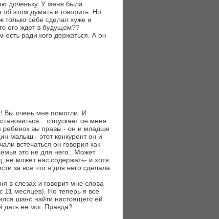
ою доченьку. У меня была
 об этом думать и говорить. Но
ж только себе сделал хуже и
 что его ждет в будущем??
м есть ради кого держаться. А он
! Вы очень мне помогли. И
становиться... отпускает он меня.
н ребенок вы правы - он и младше
ин малыш - этот конкурент он и
ачали встечаться он говорил как
семья это не для него...Может
, не может нас содержать- и хотя
сти за все что я для него сделала
ня в слезах и говорит мне слова
с 11 месяцев). Но теперь я все
ился шанс найти настоящего ей
й дать не мог. Правда?