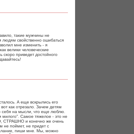
авило, такие мужчины не
ем людям свойственно ошибаться
зволил мне изменить - я
как велики человеческие
нь скоро приведет достойного
сдавайтесь!
сталось. А еще вскрылись его
 вот как отрезало. Зачем детям
ю себя на мысли, что еще люблю.
 и милого". Самое тяжелое - это не
О, СТРАШНО и конечно же очень
м не поймет, не придет с
желание, пиши мне. Мы, можно