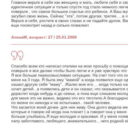
Главное верьте в себя как женщину и мать, любите себя и св
идентичная ситуация и только спустя год стало немного легче
поверьте , что самое большое счастье-это ребенок. А Ваш му
загубил свою жизнь. Сейчас "эта", потом другая, третяя.... а
Верьте в себя, ростите в своих глазах и не падайте духом, Ва
еще посмотрит назад и сильно пожалеет.
АленаМ, возраст: 27 / 25.01.2008
Спасибо всем кто написал отклики на мою просьбу о помощи
поверьте я все делаю чтобы было легче и я уже чувствую что 
Я все больше переосмысливаю ситуацию. На счет того что о
меня на 3 года. Я была ему "мамой" а когда появился еще од
нашел другую себе "маму"...Жалко мне его ... когда только н
хочет детей...а появились дети и он сказал, что оказывается 
дорастет когда нибудь и до семьи, а пока еще слишком молод
для меня это не важно, видимо это его тяготило.А благодарно
по жизни он никогда и не испытывал...такой человек.
Что касается моей дочки- для нее живу. Она долго видела ме
которые я говорю ей когда она плачет ( а говорит она у меня 
больше улыбаюсь.Я еще молодая и красивая. И у меня появ
папу заботливого, любящего ,внимательного....чего родной е