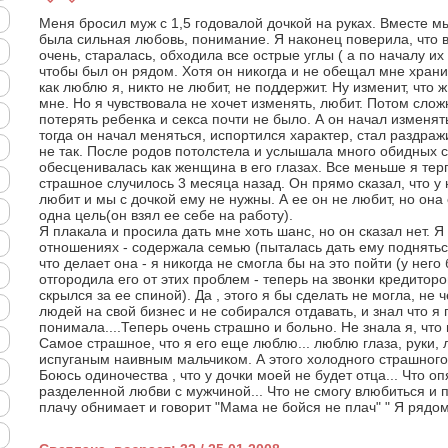
Меня бросил муж с 1,5 годовалой дочкой на руках. Вместе мы
была сильная любовь, понимание. Я наконец поверила, что в
очень, старалась, обходила все острые углы ( а по началу их
чтобы был он рядом. Хотя он никогда и не обещал мне хранит
как люблю я, никто не любит, не поддержит. Ну изменит, что ж
мне. Но я чувствовала не хочет изменять, любит. Потом сло
потерять ребенка и секса почти не было. А он начал изменять
тогда он начал меняться, испортился характер, стал раздраж
не так. После родов потолстела и услышала много обидных с
обесценивалась как женщина в его глазах. Все меньше я тер
страшное случилось 3 месяца назад. Он прямо сказал, что у
любит и мы с дочкой ему не нужны. А ее он не любит, но она е
одна цель(он взял ее себе на работу).
Я плакала и просила дать мне хоть шанс, но он сказал нет. Я
отношениях - содержала семью (пыталась дать ему подняться
что делает она - я никогда не смогла бы на это пойти (у нег
отгородила его от этих проблем - теперь на звонки кредиторо
скрылся за ее спиной). Да , этого я бы сделать не могла, не 
людей на свой бизнес и не собирался отдавать, и знал что я п
понимала....Теперь очень страшно и больно. Не знала я, что 
Самое страшное, что я его еще люблю... люблю глаза, руки,
испуганым наивным мальчиком. А этого холодного страшного
Боюсь одиночества , что у дочки моей не будет отца... Что о
разделенной любви с мужчиной... Что не смогу влюбиться и п
плачу обнимает и говорит "Мама не бойся не плач" " Я рядом"