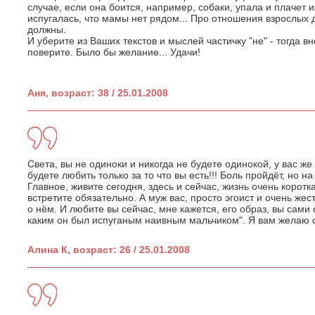
случае, если она боится, например, собаки, упала и плачет 
испугалась, что мамы нет рядом... Про отношения взрослых д
должны.
И уберите из Ваших текстов и мыслей частичку "не" - тогда вн
поверите. Было бы желание... Удачи!
Аня, возраст: 38 / 25.01.2008
Света, вы не одиноки и никогда не будете одинокой, у вас же 
будете любить только за то что вы есть!!! Боль пройдёт, но н
Главное, живите сегодня, здесь и сейчас, жизнь очень корот
встретите обязательно. А муж вас, просто эгоист и очень же
о нём. И любите вы сейчас, мне кажется, его образ, вы сами
каким он был испуганым наивным мальчиком". Я вам желаю с
Алина К, возраст: 26 / 25.01.2008