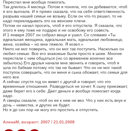
Перестал мне вообще помогать.
Так длилось 4 месяца. Потом я поняла, что он добивается, чтоб
я его выгнала. И я прямо сказала, что на себя ответственность
разрыва нашей семьи не возьму. Если он что-то решил, то не
надо перекладывать это на женские плечи.
Потом он начал просить, чтоб я его отпустила. Я сказала, что
этого я ему тоже не подарю и не освобожу его совесть.
И 1 января 2007 он собрал вещи и ушел. Со словами «Ты
идеальная женщина, идеальная мать, идеальная любовница,
жена, хозяйка – но мне тяжело. Я козел.»
Никто не мог поверить, что он мог так поступить. Насколько он
любил семью. Все его знакомые были просто в шоке. Многие
перестали с ним общаться.(но со временем конечно все
забылось).Его друзья начали мне звонить и говорить, чтоб я
шла по бабкам потому что так не бывает. Что он не мог такой
поступок совершить, что он меня и сына обожает, что семья для
него все.
А сейчас спустя год он живет с другой и говорит, что это
временные отношения. Разводиться не хочет. К сыну приезжает,
даже берет его к себе. Дает деньги и вообще помогает когда
надо.
А свекры сказали, чтоб он ее к ним не вез. Что у них есть внук и
дочь – невестка, и других не будет.
Но я до сих пор не могу его простить и отпустить.
АленаМ, возраст: 2007 / 21.01.2008