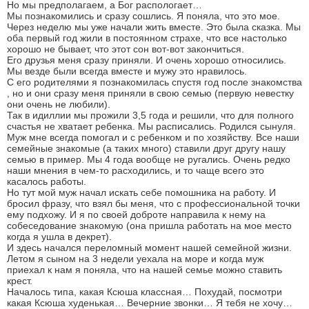
Но мы предполагаем, а Бог распологает…
Мы познакомились и сразу сошлись. Я поняла, что это мое.
Через неделю мы уже начали жить вместе. Это была сказка. Мы
оба первый год жили в постоянном страхе, что все настолько
хорошо не бывает, что этот сон вот-вот закончиться.
Его друзья меня сразу приняли. И очень хорошо относились.
Мы везде были всегда вместе и мужу это нравилось.
С его родителями я познакомилась спустя год после знакомства
, но и они сразу меня приняли в свою семью (первую невестку
они очень не любили).
Так в идиллии мы прожили 3,5 года и решили, что для полного
счастья не хватает ребенка. Мы расписались. Родился сынуля.
Муж мне всегда помогал и с ребенком и по хозяйству. Все наши
семейные знакомые (а таких много) ставили друг другу нашу
семью в пример. Мы 4 года вообще не ругались. Очень редко
наши мнения в чем-то расходились, и то чаще всего это
касалось работы.
Но тут мой муж начал искать себе помошника на работу. И
бросил фразу, что взял бы меня, что с профессиональной точки
ему подхожу. И я по своей доброте направила к нему на
собеседование знакомую (она пришла работать на мое место
когда я ушла в декрет).
И здесь начался переломный момент нашей семейной жизни.
Летом я сыном на 3 недели уехала на море и когда муж
приехал к нам я поняла, что на нашей семье можно ставить
крест.
Началось типа, какая Ксюша классная… Похудай, посмотри
какая Ксюша худенькая… Вечерние звонки… Я тебя не хочу…