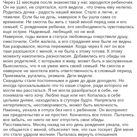
Через 11 месяцев после знакомства у нас зародился ребеночек.
Он не ушел, не спрятался, хотя видела , что очень ему нелегко.
Родилась дочка - радость нашей жизни. Стало и легче, и
тяжелее. Если бы не дочь, наверное я бы ушла сама со
временем. Не смогла бы жить с такой виной перед ним и его
семьей. С рождением ребенка, его необходимость чувстовалась
еще острее. Надежный, любящий, но не мой.
Наверное, годы жизни в статусе любовницы очерствили душу,
ожесточили. Себя жалела, а его страдания мне были не видны.
Как разрывался, молча переживая. Когда через 6 лет он все
таки разошелся с женой, я не была к этому готова. К этому
моменту накопились разногласия. Добавились его обиды на
моих родителей, с которыми я живу, может быть и заслуженные.
Выяснилось, что я не умею жить своей семьей. Не смогла и
наверное не захотела взять ответственность в сложный период.
Приезжала, ругались, уезжала. Дети видели.
Скандалы стали постоянными и даже до драк доходило. Но
иногда проскальзывало что-то наше старое, ради которого не
могли мы расстаться. Я не могла разобраться в себе, не
понимала чего хочу. Люблю еще или нет. Копалась в себе
целыми днями, находилась в ступоре будто. Напрягала его
нетерпимость, несговорчивость, может быть мелочность.
Наконец, уехала в отпуск без него с ребенком. Он воспринял
как предательство и не простил. Кончилось все плохо. Пытались
все забыть, но никто не мог отпустить свои обиды.
Расставались. Месяц назад на его день рождения узнала, что
он общается с женой, объясняет тем, что сын тоскует. Для меня
это стало ударом молнии. Пыталась вернуть отношения.