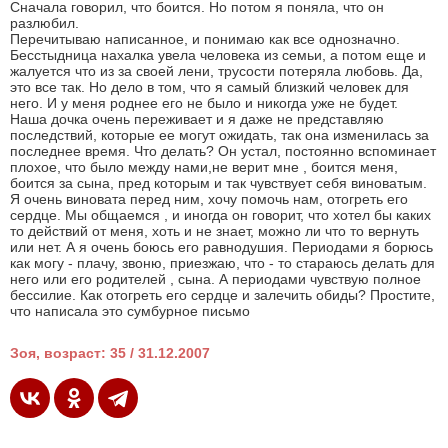
Сначала говорил, что боится. Но потом я поняла, что он
разлюбил.
Перечитываю написанное, и понимаю как все однозначно.
Бесстыдница нахалка увела человека из семьи, а потом еще и
жалуется что из за своей лени, трусости потеряла любовь. Да,
это все так. Но дело в том, что я самый близкий человек для
него. И у меня роднее его не было и никогда уже не будет.
Наша дочка очень переживает и я даже не представляю
последствий, которые ее могут ожидать, так она изменилась за
последнее время. Что делать? Он устал, постоянно вспоминает
плохое, что было между нами,не верит мне , боится меня,
боится за сына, пред которым и так чувствует себя виноватым.
Я очень виновата перед ним, хочу помочь нам, отогреть его
сердце. Мы общаемся , и иногда он говорит, что хотел бы каких
то действий от меня, хоть и не знает, можно ли что то вернуть
или нет. А я очень боюсь его равнодушия. Периодами я борюсь
как могу - плачу, звоню, приезжаю, что - то стараюсь делать для
него или его родителей , сына. А периодами чувствую полное
бессилие. Как отогреть его сердце и залечить обиды? Простите,
что написала это сумбурное письмо
Зоя, возраст: 35 / 31.12.2007