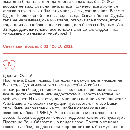
выстояла 6 лет назад, когда многие сломались бы. Сейчас
вообще не вижу смысла печалиться. Конечно, всем хочется
женского счастья: любви взаимной, ласки, ухаживаний. Все это
будет. После черной полосы ведь всегда бывает белая. Судьба
тебя не наказывает, она учит тебя, отводит все плохое, чтобы
когда пришла любовь в твое сердце, оно было свободным. А в
32 года, действительно, все только начинается. Отдохни на
солнышке с малышом. Улыбнись!!!!
Светлана, возраст: 31 / 26.10.2011
Дорогая Ольга!
Прочитала Ваше письмо. Трагедии на самом деле никакой нет.
Вы всегда "дотягивали" человека до себя. А себя не
переиграешь! Когда принимаешь человека, принимаешь со
всеми достоинствами или недостатками. Просто чувствуешь:
мой человек. И никакое чужое мнение о нем не имеет значение.
А из Вашего изложения ситуации чувствуется, что все Ваши
силы были направлены на то, чтобы в своем сознании
взлелеять образ ПРИНЦА. А он никак не вписывался в этот
образ. Наверное, другой человек подсознательно это чувствует.
Просто не Ваш. Обязательно придет свое. Понятна женская
тоска по любви, но даже если и предстоит жить без мужниного