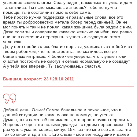
уважение своим слогом. Сразу видно, насколько ты умна и даже
талантлива. Ты ясно мыслишь и знаешь? Тебе не нужна
помощь. ты в состоянии помочь себе сама.
Тебе просто нужна поддержка и правильные слова: все это
время ты добросовестно метала бисер перед свиньей. Он не
мог понять и так и не понял, какая женщина была рядом с ним.
Даже если ты и совершала какие-то женские ошибки, все равно
они не в состоянии перекрыть глупость и скудоумие этого
человека.
Да, у него пробивались благие порывы, ухаживать за тобой и за
твоим ребенком, что-то построить... но скатилось все до
банальных интрижек. Я более чем уверена, что глупые люди
счастья построить не смогут и семью нормальную не создадут.
А у тебя все впереди. Ты заслуживаешь счастья.
Бывшая, возраст: 23 / 28.10.2011
Добрый день, Ольга! Самое банальное и печальное, что в
данной ситуации ни какие слова не помогут, не утешат....
Думаю, ты и сама всё понимаешь, это просто нужно пережить....
Я прошла через это полымя дважды - с одним персонажем - 1й
раз чуть с ума не сошла, минус 15кг...за что мне всё это...за что
так со мной и т.д и т.п.... Его слёзы - моё великодушие и далее