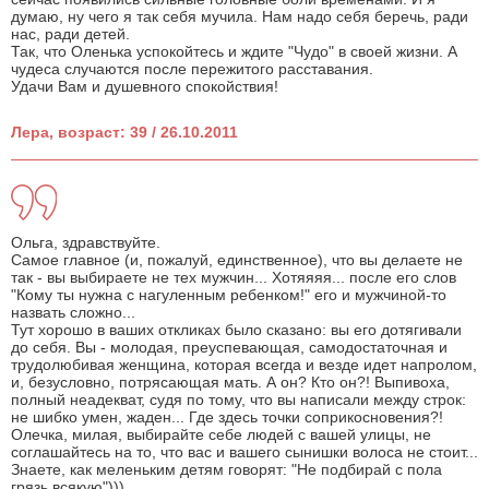
думаю, ну чего я так себя мучила. Нам надо себя беречь, ради
нас, ради детей.
Так, что Оленька успокойтесь и ждите "Чудо" в своей жизни. А
чудеса случаются после пережитого расставания.
Удачи Вам и душевного спокойствия!
Лера, возраст: 39 / 26.10.2011
Ольга, здравствуйте.
Самое главное (и, пожалуй, единственное), что вы делаете не
так - вы выбираете не тех мужчин... Хотяяяя... после его слов
"Кому ты нужна с нагуленным ребенком!" его и мужчиной-то
назвать сложно...
Тут хорошо в ваших откликах было сказано: вы его дотягивали
до себя. Вы - молодая, преуспевающая, самодостаточная и
трудолюбивая женщина, которая всегда и везде идет напролом,
и, безусловно, потрясающая мать. А он? Кто он?! Выпивоха,
полный неадекват, судя по тому, что вы написали между строк:
не шибко умен, жаден... Где здесь точки соприкосновения?!
Олечка, милая, выбирайте себе людей с вашей улицы, не
соглашайтесь на то, что вас и вашего сынишки волоса не стоит...
Знаете, как меленьким детям говорят: "Не подбирай с пола
грязь всякую")))