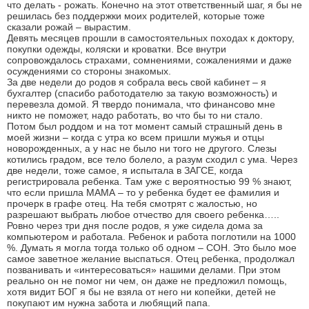
что делать - рожать. Конечно на этот ответственный шаг, я бы не
решилась без поддержки моих родителей, которые тоже
сказали рожай – вырастим.
Девять месяцев прошли в самостоятельных походах к доктору,
покупки одежды, коляски и кроватки. Все внутри
сопровождалось страхами, сомнениями, сожалениями и даже
осуждениями со стороны знакомых.
За две недели до родов я собрала весь свой кабинет – я
бухгалтер (спасибо работодателю за такую возможность) и
перевезла домой. Я твердо понимала, что финансово мне
никто не поможет, надо работать, во что бы то ни стало.
Потом был роддом и на тот момент самый страшный день в
моей жизни – когда с утра ко всем пришли мужья и отцы
новорожденных, а у нас не было ни того не другого. Слезы
котились градом, все тело болело, а разум сходил с ума. Через
две недели, тоже самое, я испытала в ЗАГСЕ, когда
регистрировала ребенка. Там уже с вероятностью 99 % знают,
что если пришла МАМА – то у ребенка будет ее фамилия и
прочерк в графе отец. На тебя смотрят с жалостью, но
разрешают выбрать любое отчество для своего ребенка…..
Ровно через три дня после родов, я уже сидела дома за
компьютером и работала. Ребенок и работа поглотили на 1000
%. Думать я могла тогда только об одном – СОН. Это было мое
самое заветное желание выспаться. Отец ребенка, продолжал
позванивать и «интересоваться» нашими делами. При этом
реально он не помог ни чем, он даже не предложил помощь,
хотя видит БОГ я бы не взяла от него ни копейки, детей не
покупают им нужна забота и любящий папа.