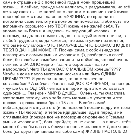
самые страшные 2 с половиной года в моей прошедшей
жизни.... А сейчас, прежде чем написать, я раздумывала, но всё
же хочу сказать - не жалей ни о едином мгновении твоей жизни
проведённом с ним - да он не мУЖЧИНА, но вряд ли ты
потратила свою теплоту на полное ничтожество....тебе есть,что
вспомнить хорошего - это ТВОЯ жизнь и не жалей себя. Ты
упоминаешь Бога и я надеюсь, ты верующий человек....и
поэтому, ты должна помнить одно - в каждый момент жизни, в
любой трудности, когда кажется, что земля уходит из под ног,
что бы не случилось - ЭТО НАИЛУЧШЕЕ, ЧТО ВОЗМОЖНО ДЛЯ
ТЕБЯ В ДАННЫЙ МОМЕНТ. Посиди сама с собой (надо же
поговорить с самым умным человеком :)), разберись в своей
боли, без злобы и самобичевания и ты поймёшь, что всё очень
логично и ЗАКОНОмерно - "за, что боролась - на то и
напоролась". Чего ТЫ для ВАС С МАЛЫШОМ хочешь?????
Чтобы в доме пахло мужскими носками или быть ОДНИМ
ЦЕЛЫМ????? И уж если второе, то на меньшее не
соглашайся!!! А сейчас - банальный ДОКТОР ВРЕМЯ, но поверь
- лучше быть ОДНОЙ, чем жить в паре и при этом остоваться
одинокой.... Главное - МИР В ДУШЕ.... Оленька, ты счастлива
уже только потому, что у тебя есть малыш - я упустила и это,
прожив в гражданском браке 15 лет.... В себе самой
поблагодари и отпусти его (и не позволяй поганить другим твою
жизнь - ТЫ любила), а теперь иди дальше, иди в перёд и не
оглядывайся (прежде всё же поговорив откровенно с "самым
умным человеком"), боль пройдёт, но не скоро......а иначе - тебя
можно было бы назвать бесчувственным человеком.Даже через
боль (которую причиняем мы себе сами) ЖИЗНЬ НАСТОЛЬКО