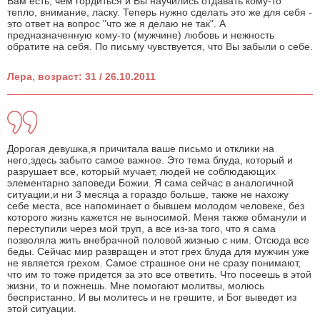
Вам есть, чем гордиться и Вы научились отдавать кому-то
тепло, внимание, ласку. Теперь нужно сделать это же для себя -
это ответ на вопрос "что же я делаю не так". А
предназначенную кому-то (мужчине) любовь и нежность
обратите на себя. По письму чувствуется, что Вы забыли о себе.
Лера, возраст: 31 / 26.10.2011
Дорогая девушка,я причитала ваше письмо и отклики на
него,здесь забыто самое важное. Это тема блуда, который и
разрушает все, который мучает, людей не соблюдающих
элементарно заповеди Божии. Я сама сейчас в аналогичной
ситуации,и ни 3 месяца а гораздо больше, также не нахожу
себе места, все напоминает о бывшем молодом человеке, без
которого жизнь кажется не выносимой. Меня также обманули и
переступили через мой труп, а все из-за того, что я сама
позволяла жить внебрачной половой жизнью с ним. Отсюда все
беды. Сейчас мир развращен и этот грех блуда для мужчин уже
не является грехом. Самое страшное они не сразу понимают,
что им то тоже придется за это все ответить. Что посеешь в этой
жизни, то и пожнешь. Мне помогают молитвы, молюсь
беспристанно. И вы молитесь и не грешите, и Бог выведет из
этой ситуации.