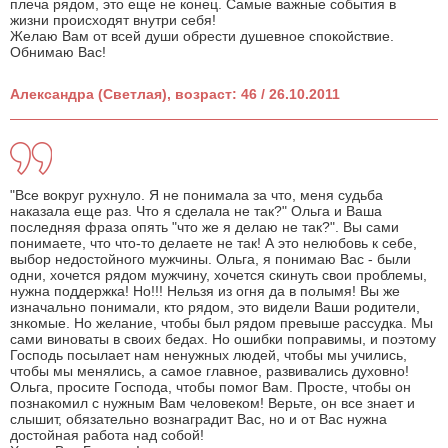
плеча рядом, это еще не конец. Самые важные события в
жизни происходят внутри себя!
Желаю Вам от всей души обрести душевное спокойствие.
Обнимаю Вас!
Александра (Светлая), возраст: 46 / 26.10.2011
"Все вокруг рухнуло. Я не понимала за что, меня судьба
наказала еще раз. Что я сделала не так?" Ольга и Ваша
последняя фраза опять "что же я делаю не так?". Вы сами
понимаете, что что-то делаете не так! А это нелюбовь к себе,
выбор недостойного мужчины. Ольга, я понимаю Вас - были
одни, хочется рядом мужчину, хочется скинуть свои проблемы,
нужна поддержка! Но!!! Нельзя из огня да в полымя! Вы же
изначально понимали, кто рядом, это видели Ваши родители,
знкомые. Но желание, чтобы был рядом превыше рассудка. Мы
сами виноваты в своих бедах. Но ошибки поправимы, и поэтому
Господь посылает нам ненужных людей, чтобы мы учились,
чтобы мы менялись, а самое главное, развивались духовно!
Ольга, просите Господа, чтобы помог Вам. Просте, чтобы он
познакомил с нужным Вам человеком! Верьте, он все знает и
слышит, обязательно вознаградит Вас, но и от Вас нужна
достойная работа над собой!