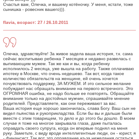
Счастья вам, Олечка, и вашему котёночку. У меня, кстати, тоже
сынишка - ровесник вашего))).
flavia, возраст: 27 / 26.10.2011
Олечка, здравствуйте! За живое задела ваша история, т.к. сама
сейчас воспитываю ребенка 7 месяцев и недавно развелась с
выпивающим мужем. Так же как и вы, когда ребенку
исполнилось 2 месяца, уже вышла на работу. Также оплачиваю
ипотеку в Москве, что очень недешево. Так вот, когда такое
количество обязательств на женщине, ей очень хочется
почувствовать поддержку, ЗА МУЖЕМ. И это сильное желание
побуждает нас обращать внимание на первого встречного. Это
ОГРОМНАЯ ошибка, не надо больше ее повторять. Обращайте
внимание только на достойных мужчин, спрашивайте мнение
родителей. Представляете, как они переживают за вас.
Ваша история еще хорошо закончилась, слава Богу. Ваш сын не
видел пьянства и рукоприкладства. Если бы вы и дальше были
вместе с этим товарищем, то дело и до этого бы дошло. В моем
случае я тоже на многое закрывала глаза, даже пыталась
оправдать своего супруга, когда он впервые поднял на меня
руку. Заметьте, с виду вроде интеллигентные люди, он - юрист, я
- финансист. Так вот, это оправдание из-за нежелания остаться