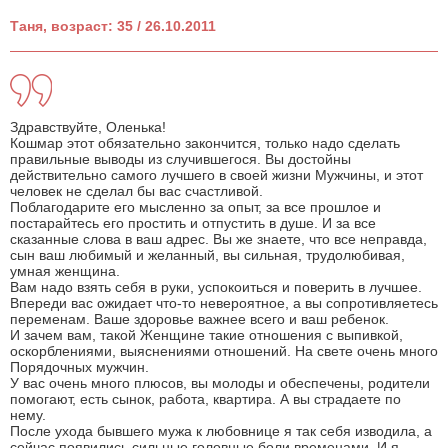
Таня, возраст: 35 / 26.10.2011
Здравствуйте, Оленька!
Кошмар этот обязательно закончится, только надо сделать
правильные выводы из случившегося. Вы достойны
действительно самого лучшего в своей жизни Мужчины, и этот
человек не сделал бы вас счастливой.
Поблагодарите его мысленно за опыт, за все прошлое и
постарайтесь его простить и отпустить в душе. И за все
сказанные слова в ваш адрес. Вы же знаете, что все неправда,
сын ваш любимый и желанный, вы сильная, трудолюбивая,
умная женщина.
Вам надо взять себя в руки, успокоиться и поверить в лучшее.
Впереди вас ожидает что-то невероятное, а вы сопротивляетесь
переменам. Ваше здоровье важнее всего и ваш ребенок.
И зачем вам, такой Женщине такие отношения с выпивкой,
оскорблениями, выяснениями отношений. На свете очень много
Порядочных мужчин.
У вас очень много плюсов, вы молоды и обеспечены, родители
помогают, есть сынок, работа, квартира. А вы страдаете по
нему.
После ухода бывшего мужа к любовнице я так себя изводила, а
сейчас появились сильные головные боли временами. И я