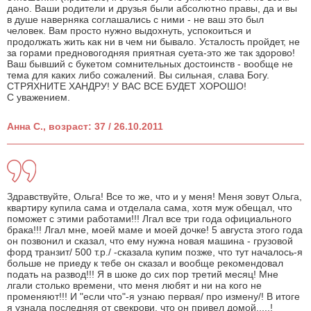
дано. Ваши родители и друзья были абсолютно правы, да и вы
в душе наверняка соглашались с ними - не ваш это был
человек. Вам просто нужно выдохнуть, успокоиться и
продолжать жить как ни в чем ни бывало. Усталость пройдет, не
за горами предновогодняя приятная суета-это же так здорово!
Ваш бывший с букетом сомнительных достоинств - вообще не
тема для каких либо сожалений. Вы сильная, слава Богу.
СТРЯХНИТЕ ХАНДРУ! У ВАС ВСЕ БУДЕТ ХОРОШО!
С уважением.
Анна С., возраст: 37 / 26.10.2011
Здравствуйте, Ольга! Все то же, что и у меня! Меня зовут Ольга,
квартиру купила сама и отделала сама, хотя муж обещал, что
поможет с этими работами!!! Лгал все три года официального
брака!!! Лгал мне, моей маме и моей дочке! 5 августа этого года
он позвонил и сказал, что ему нужна новая машина - грузовой
форд транзит/ 500 т.р./ -сказала купим позже, что тут началось-я
больше не приеду к тебе он сказал и вообще рекомендовал
подать на развод!!! Я в шоке до сих пор третий месяц! Мне
лгали столько времени, что меня любят и ни на кого не
променяют!!! И "если что"-я узнаю первая/ про измену/! В итоге
я узнала последняя от свекрови, что он привел домой.....!