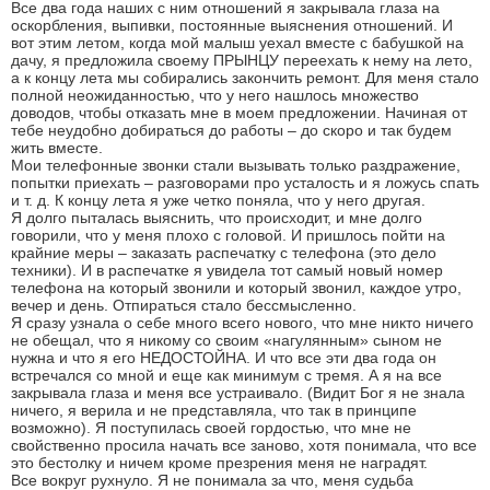
Все два года наших с ним отношений я закрывала глаза на
оскорбления, выпивки, постоянные выяснения отношений. И
вот этим летом, когда мой малыш уехал вместе с бабушкой на
дачу, я предложила своему ПРЫНЦУ переехать к нему на лето,
а к концу лета мы собирались закончить ремонт. Для меня стало
полной неожиданностью, что у него нашлось множество
доводов, чтобы отказать мне в моем предложении. Начиная от
тебе неудобно добираться до работы – до скоро и так будем
жить вместе.
Мои телефонные звонки стали вызывать только раздражение,
попытки приехать – разговорами про усталость и я ложусь спать
и т. д. К концу лета я уже четко поняла, что у него другая.
Я долго пыталась выяснить, что происходит, и мне долго
говорили, что у меня плохо с головой. И пришлось пойти на
крайние меры – заказать распечатку с телефона (это дело
техники). И в распечатке я увидела тот самый новый номер
телефона на который звонили и который звонил, каждое утро,
вечер и день. Отпираться стало бессмысленно.
Я сразу узнала о себе много всего нового, что мне никто ничего
не обещал, что я никому со своим «нагулянным» сыном не
нужна и что я его НЕДОСТОЙНА. И что все эти два года он
встречался со мной и еще как минимум с тремя. А я на все
закрывала глаза и меня все устраивало. (Видит Бог я не знала
ничего, я верила и не представляла, что так в принципе
возможно). Я поступилась своей гордостью, что мне не
свойственно просила начать все заново, хотя понимала, что все
это бестолку и ничем кроме презрения меня не наградят.
Все вокруг рухнуло. Я не понимала за что, меня судьба