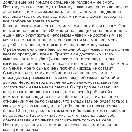
долгу и еще раз придти с опущенной головой – не смогу.
Поэтому сказала своему любимому – квартира рано или поздно
достроится, и мы сможем жить вместе, а пока я предложила
познакомиться с моими родителями и малышом и проводить
все свободное время вместе.
Когда я познакомила его с родителями – они были в шоке. Она
не могли поверить, что ИХ многообещающий ребенок и теперь
еще и внук будут жить с человеком «явно» не достойным. Но
меня на тот момент не интересовало ни чье мнение, моих
друзей в том числе, которые тоже вертели мне у виска.
С ребенком они очень быстро нашли общий язык и всегда очень
весело проводили время. При этом он достаточно часто
выпивал, потом грубил (чаще всего по телефону), потом
извинялся, говорил, что это все от того, что меня нет рядом, что
он меня и моего сына очень любит и никогда не оставит.
С моими родителями он общего языка не нашел, и мне
приходилось разрываться между ним, ребенком, работай и
домом. Через пол года после нашего знакомства, квартира
достроилась и мы начали ремонт. Он сразу мне сказал, что
покупка материала вся на мне, а с дешевой раб силой он
поможет и проследит за всей работой. Еще вначале наших
отношений мне было сказано, что вкладывать он будет только в
свой дом (свою машину и т. д.), ибо прожив в гражданском
браке 10 лет, он ушел гол как сокол и больше тех же ошибок он
не совершит. Так сложилась жизнь, что я всегда сама себя
обеспечивала и привыкла рассчитывать только на себя.
Поэтому когда начался ремонт, я осознавала, что это не на
месяц и не на два.