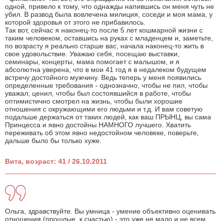
одной, привело к тому, что однажды напившись он меня чуть не
убил. В развод была вовлечена милиция, соседи и моя мама, у
которой здоровья от этого не прибавилось.
Так вот, сейчас я наконец-то после 5 лет кошмарной жизни с
таким человеком, оставшись на руках с младенцем и, заметьте,
по возрасту я реально старше вас, начала наконец-то жить в
свое удовольствие. Уважаю себя, посещаю выставки,
семинары, концерты, мама помогает с малышом, и я
абсолютна уверена, что в мои 41 год я в недалеком будущем
встречу достойного мужчину. Ведь теперь у меня появились
определенные требования - однозначно, чтобы не пил, чтобы
уважал, ценил, чтобы был состоявшийся в работе, чтобы
оптимистично смотрел на жизнь, чтобы были хорошие
отношения с окружающими его людьми и т.д. И вам советую
подальше держаться от таких людей, как ваш ПРЫНЦ, вы сама
Принцесса и явно достойны НАМНОГО лучшего. Хватить
переживать об этом явно недостойном человеке, поверьте,
дальше было бы только хуже.
Вита, возраст: 41 / 26.10.2011
Ольга, здравствуйте. Вы умница - умение объективно оценивать
отношения (прошлые, к счастью) - это уже не мало и не всем