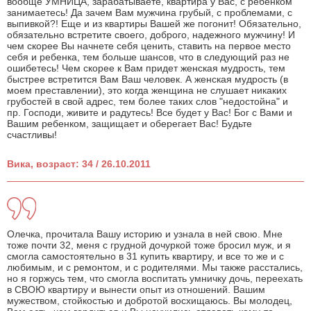
вообще УМНИЦА, зарабатываете, квартира у Вас, с ребенком
занимаетесь! Да зачем Вам мужчина грубый, с проблемами, с
выпивкой?! Еще и из квартиры Вашей же погонит! Обязательно,
обязательно встретите своего, доброго, надежного мужчину! И
чем скорее Вы начнете себя ценить, ставить на первое место
себя и ребенка, тем больше шансов, что в следующий раз не
ошибетесь! Чем скорее к Вам придет женская мудрость, тем
быстрее встретится Вам Ваш человек. А женская мудрость (в
моем преставлении), это когда женщина не слушает никаких
грубостей в свой адрес, тем более таких слов "недостойна" и
пр. Господи, живите и радутесь! Все будет у Вас! Бог с Вами и
Вашим ребенком, защищает и оберегает Вас! Будьте
счастливы!
Вика, возраст: 34 / 26.10.2011
Олечка, прочитала Вашу историю и узнала в ней свою. Мне
тоже почти 32, меня с грудной дочуркой тоже бросил муж, и я
смогла самостоятельно в 31 купить квартиру, и все то же и с
любимым, и с ремонтом, и с родителями. Мы также расстались,
но я горжусь тем, что смогла воспитать умничку дочь, переехать
в СВОЮ квартиру и вынести опыт из отношений. Вашим
мужеством, стойкостью и добротой восхищаюсь. Вы молодец,