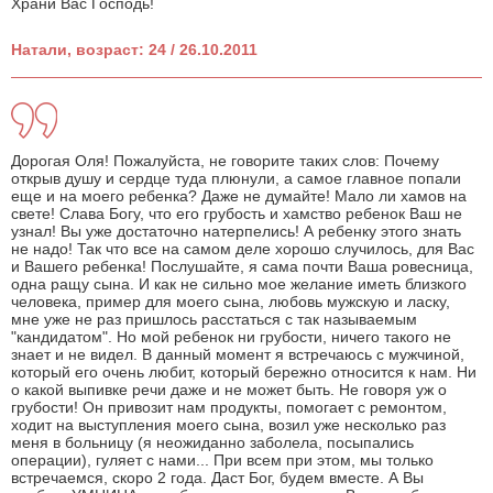
Храни Вас Господь!
Натали, возраст: 24 / 26.10.2011
Дорогая Оля! Пожалуйста, не говорите таких слов: Почему
открыв душу и сердце туда плюнули, а самое главное попали
еще и на моего ребенка? Даже не думайте! Мало ли хамов на
свете! Слава Богу, что его грубость и хамство ребенок Ваш не
узнал! Вы уже достаточно натерпелись! А ребенку этого знать
не надо! Так что все на самом деле хорошо случилось, для Вас
и Вашего ребенка! Послушайте, я сама почти Ваша ровесница,
одна ращу сына. И как не сильно мое желание иметь близкого
человека, пример для моего сына, любовь мужскую и ласку,
мне уже не раз пришлось расстаться с так называемым
"кандидатом". Но мой ребенок ни грубости, ничего такого не
знает и не видел. В данный момент я встречаюсь с мужчиной,
который его очень любит, который бережно относится к нам. Ни
о какой выпивке речи даже и не может быть. Не говоря уж о
грубости! Он привозит нам продукты, помогает с ремонтом,
ходит на выступления моего сына, возил уже несколько раз
меня в больницу (я неожиданно заболела, посыпались
операции), гуляет с нами... При всем при этом, мы только
встречаемся, скоро 2 года. Даст Бог, будем вместе. А Вы