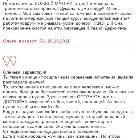
Помогла икона БОЖЬЕЙ МАТЕРИ, а так 1,5 месяца на
транквилизаторах провела! Думала, с ума сойду!!! Очень
тяжело....Мой вам совет - я сейчас тоже вся в ремонте+ пошла
на латино-американские танцы+ курсы вождения/вспомнить/+
работа+подруги+не унывать+уроки дочери= ЖИЗНЬ!!! Она
прекрасна-не смотря на этих мерзавцев!!! Удачи! Держитесь!
Ольга, возраст: 36 / 26.10.2011
Оленька, здравствуй!
Ты такая умница - прошла через серьёзные испытания, выжила,
расправила крылья!
То, что ты начала отношения не с тем человеком, можно
понять. Женщине без мужской ласки очень трудно. Она нам как
воздух порою нужна. Здесь главное ОСОЗНАТЬ, что ты
ДОСТОЙНА искренней любви, чистой, настоящей. А начать
нужно с любви к самой себе.
Когда ты научишься любить себя, то уже не будешь попадать в
такие ситуации. К сожалению, мужчина, который на данный
момент находится рядом с женщиной - индикатор её
отношения к самой себе. Это очень важно понять.
От недостойных не жди достойного поведения.
Есть в мире хорошие мужчины, как и женщины. Но чтобы