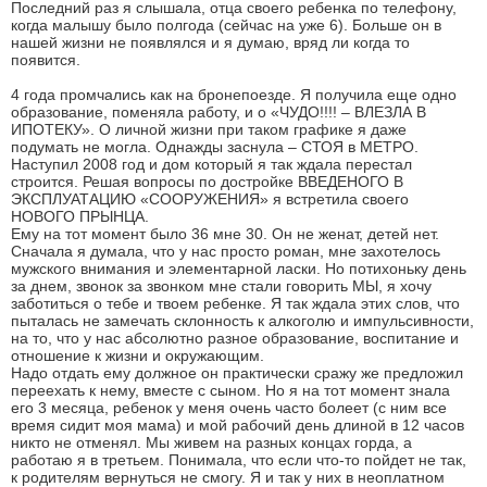
Последний раз я слышала, отца своего ребенка по телефону,
когда малышу было полгода (сейчас на уже 6). Больше он в
нашей жизни не появлялся и я думаю, вряд ли когда то
появится.
4 года промчались как на бронепоезде. Я получила еще одно
образование, поменяла работу, и о «ЧУДО!!!! – ВЛЕЗЛА В
ИПОТЕКУ». О личной жизни при таком графике я даже
подумать не могла. Однажды заснула – СТОЯ в МЕТРО.
Наступил 2008 год и дом который я так ждала перестал
строится. Решая вопросы по достройке ВВЕДЕНОГО В
ЭКСПЛУАТАЦИЮ «СООРУЖЕНИЯ» я встретила своего
НОВОГО ПРЫНЦА.
Ему на тот момент было 36 мне 30. Он не женат, детей нет.
Сначала я думала, что у нас просто роман, мне захотелось
мужского внимания и элементарной ласки. Но потихоньку день
за днем, звонок за звонком мне стали говорить МЫ, я хочу
заботиться о тебе и твоем ребенке. Я так ждала этих слов, что
пыталась не замечать склонность к алкоголю и импульсивности,
на то, что у нас абсолютно разное образование, воспитание и
отношение к жизни и окружающим.
Надо отдать ему должное он практически сражу же предложил
переехать к нему, вместе с сыном. Но я на тот момент знала
его 3 месяца, ребенок у меня очень часто болеет (с ним все
время сидит моя мама) и мой рабочий день длиной в 12 часов
никто не отменял. Мы живем на разных концах горда, а
работаю я в третьем. Понимала, что если что-то пойдет не так,
к родителям вернуться не смогу. Я и так у них в неоплатном