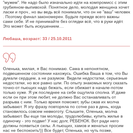
"мужем". Не надо было изначально идти на компромисс с этим
грубияном-выпивохой. Понятное дело, молодая женщина хочет
ласки и проч., но вы ведь всё понимали, что он не "ваш" человек
. Поэтому финал закономерен. Будьте прежде всего важны
сами себе. И не принимайте без оглядки всё, что в руки идёт.
Это может быть искушением....
Любаша, возраст: 33 / 25.10.2011
Оленька, милая, я Вас понимаю. Сама в непонятном,
подвешенном состоянии нахожусь. Ошибка Ваша в том, что Вы
думали сердцем, а не разумом. Видели недостатки, серьезные
недостатки, но все равно шли. По опыту знакомых могу сказать
точно-от пьющих надо бежать, если обижает в начале-потом
только хуже. Я уж последнее на себе ощутила сполна. И даже
если он при этом любит, не должно Вас останавливать от
разрыва с ним. Только время поможет, зубы сжав их молча
забывают. Я эту фразу повторяла по сотне раз в день, когда
становилось совсем невмоготу. Слышите, Оленька, молча
забывают. Вы еще так молоды, трудолюбивы, купить жилье в
одиночку - это подвиг! У нас долг, РЕБЕНОК. Вот ради него
должны появиться силы. А пьющих, хамов и женатых просим
нас не беспокоить!)) Все будет, Оленька, но чуть позже,