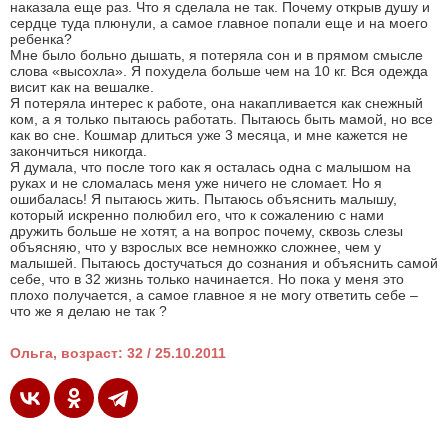
наказала еще раз. Что я сделала не так. Почему открыв душу и
сердце туда плюнули, а самое главное попали еще и на моего
ребенка?
Мне было больно дышать, я потеряла сон и в прямом смысле
слова «высохла». Я похудела больше чем на 10 кг. Вся одежда
висит как на вешалке.
Я потеряла интерес к работе, она накапливается как снежный
ком, а я только пытаюсь работать. Пытаюсь быть мамой, но все
как во сне. Кошмар длиться уже 3 месяца, и мне кажется не
закончиться никогда.
Я думала, что после того как я осталась одна с малышом на
руках и не сломалась меня уже ничего не сломает. Но я
ошибалась! Я пытаюсь жить. Пытаюсь объяснить малышу,
который искренно полюбил его, что к сожалению с нами
дружить больше не хотят, а на вопрос почему, сквозь слезы
объясняю, что у взрослых все немножко сложнее, чем у
малышей. Пытаюсь достучаться до сознания и объяснить самой
себе, что в 32 жизнь только начинается. Но пока у меня это
плохо получается, а самое главное я не могу ответить себе –
что же я делаю не так ?
Ольга, возраст: 32 / 25.10.2011