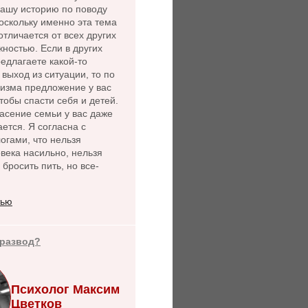
нашу историю по поводу
оскольку именно эта тема
 отличается от всех других
ностью. Если в других
едлагаете какой-то
выход из ситуации, то по
лизма предложение у вас
чтобы спасти себя и детей.
асение семьи у вас даже
ется. Я согласна с
огами, что нельзя
века насильно, нельзя
 бросить пить, но все-
тью
 развод?
Психолог Максим
Цветков