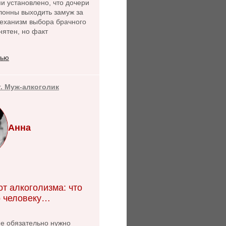
и установлено, что дочери
лонны выходить замуж за
Механизм выбора брачного
нятен, но факт
тью
т. Муж-алкоголик
Анна
т алкоголизма: что
 человеку…
не обязательно нужно