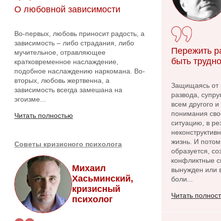
О любовной зависимости
Во-первых, любовь приносит радость, а
зависимость – либо страдания, либо
Пережить р
мучительное, отравляющее
быть трудно
кратковременное наслаждение,
подобное наслаждению наркомана. Во-
вторых, любовь жертвенна, а
Защищаясь от 
зависимость всегда замешана на
развода, супру
эгоизме...
всем другого и
понимания сво
Читать полностью
ситуацию, в ре
неконструктив
жизнь. И потом
Советы кризисного психолога
образуется, с
конфликтные си
Михаил
вынужден или в
Хасьминский,
боли...
кризисный
Читать полнос
психолог