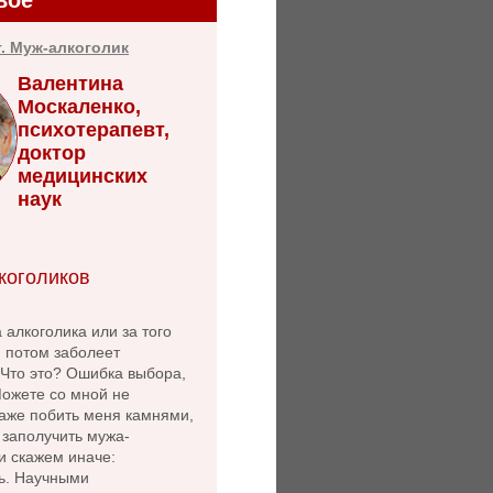
т. Муж-алкоголик
Валентина
Москаленко,
психотерапевт,
доктор
медицинских
наук
коголиков
 алкоголика или за того
й потом заболеет
 Что это? Ошибка выбора,
Можете со мной не
даже побить меня камнями,
- заполучить мужа-
и скажем иначе:
ь. Научными