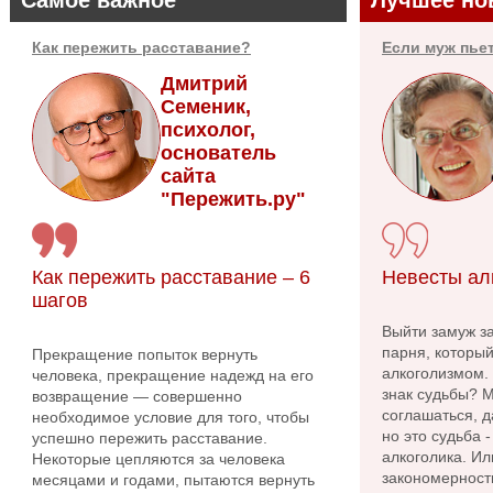
Как пережить расставание?
Если муж пье
Дмитрий
Семеник,
психолог,
основатель
сайта
"Пережить.ру"
Как пережить расставание – 6
Невесты ал
шагов
Выйти замуж за
парня, которы
Прекращение попыток вернуть
алкоголизмом.
человека, прекращение надежд на его
знак судьбы? 
возвращение — совершенно
соглашаться, 
необходимое условие для того, чтобы
но это судьба 
успешно пережить расставание.
алкоголика. Ил
Некоторые цепляются за человека
закономерност
месяцами и годами, пытаются вернуть