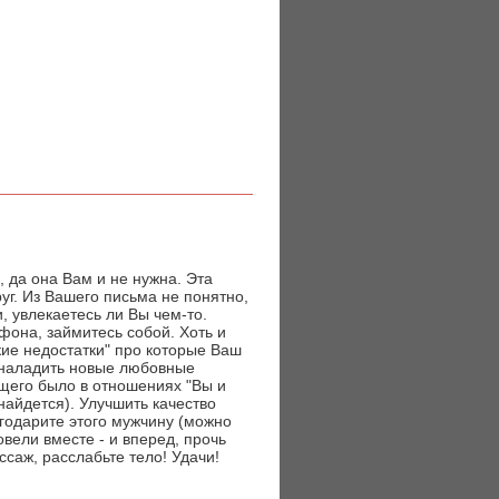
 да она Вам и не нужна. Эта
уг. Из Вашего письма не понятно,
и, увлекаетесь ли Вы чем-то.
фона, займитесь собой. Хоть и
кие недостатки" про которые Ваш
м наладить новые любовные
бщего было в отношениях "Вы и
найдется). Улучшить качество
годарите этого мужчину (можно
вели вместе - и вперед, прочь
ссаж, расслабьте тело! Удачи!