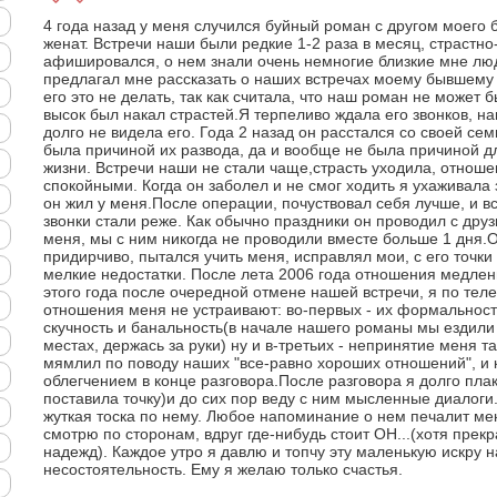
4 года назад у меня случился буйный роман с другом моего 
женат. Встречи наши были редкие 1-2 раза в месяц, страстн
афишировался, о нем знали очень немногие близкие мне люд
предлагал мне рассказать о наших встречах моему бывшему м
его это не делать, так как считала, что наш роман не може
высок был накал страстей.Я терпеливо ждала его звонков, на
долго не видела его. Года 2 назад он расстался со своей се
была причиной их развода, да и вообще не была причиной дл
жизни. Встречи наши не стали чаще,страсть уходила, отнош
спокойными. Когда он заболел и не смог ходить я ухаживала з
он жил у меня.После операции, почуствовал себя лучше, и в
звонки стали реже. Как обычно праздники он проводил с дру
меня, мы с ним никогда не проводили вместе больше 1 дня.О
придирчиво, пытался учить меня, исправлял мои, с его точки
мелкие недостатки. После лета 2006 года отношения медленн
этого года после очередной отмене нашей встречи, я по теле
отношения меня не устраивают: во-первых - их формальность,
скучность и банальность(в начале нашего романы мы ездили 
местах, держась за руки) ну и в-третьих - непринятие меня та
мямлил по поводу наших "все-равно хороших отношений", и к
облегчением в конце разговора.После разговора я долго пла
поставила точку)и до сих пор веду с ним мысленные диалоги
жуткая тоска по нему. Любое напоминание о нем печалит ме
смотрю по сторонам, вдруг где-нибудь стоит ОН...(хотя прек
надежд). Каждое утро я давлю и топчу эту маленькую искру 
несостоятельность. Ему я желаю только счастья.