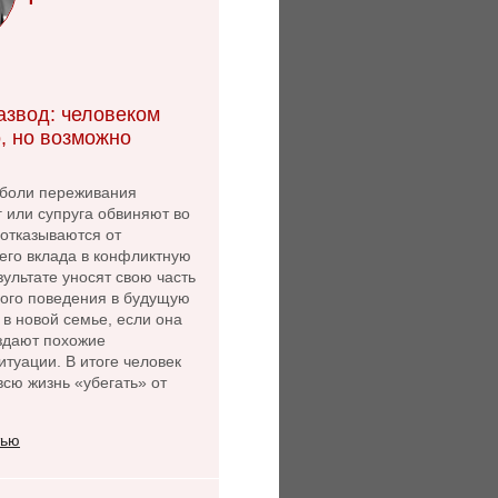
азвод: человеком
, но возможно
боли переживания
г или супруга обвиняют во
 отказываются от
его вклада в конфликтную
зультате уносят свою часть
ного поведения в будущую
 в новой семье, если она
оздают похожие
туации. В итоге человек
сю жизнь «убегать» от
тью