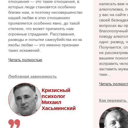
отношения — это такие отношения, в
написать вам 
которых люди становятся особенно
алкоголизма, п
близки нам, и поэтому несовершенство
у вас на сайте
нашей любви в этих отношениях
своей безнадеж
проявляется особенно явно, до такой
вопросах вы пр
степени, что может причинять нам
благополучный 
огромные страдания. Расставания,
поводу алкого
разводы и попытки самоубийства из-за
одно: развод, 
якобы любви — это именно признаки
Получается, сп
таких искажений.
не рассматрива
вашими психол
Читать полностью
исправить чело
заставить мужа
таки...
Любовная зависимость
Читать полнос
Кризисный
психолог
Как пережить
Михаил
Хасьминский