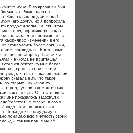
бывшего мужа. В то время он был
о-безумные. Роман наш не
и. Изначально он(мой герой)
ужу (его другу), но я попросила
т быть продолжительным, слишком
ших встреч, переживала , когда
мьей,и насколько я понимаю, я не
я каких-либо изменений в его
ения становились более ровными,
а ним, как сиделка. В это время
се пошло по старому. Встречи и
зьями и никогда не приглашал
н стал относится ко мне более
 зрения, вредные привычки и
о увядали, пока ,наконец, весной
фону сказала ему, что такие
 во-вторых - их какая-то
за город, гуляли в романтичных
кой, какая я есть. Он что-то вяло
ак мне показалось вздохнул с
кала(собственно говоря, я сама
. Иногда на меня накатывает
ня. Подходя к своему дому я
рано понимаю всю тчетность своих
надежды, так как понимаю её