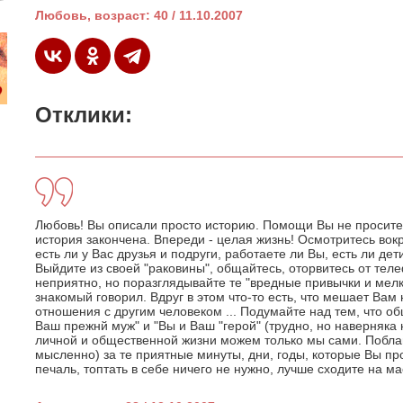
Любовь, возраст: 40 / 11.10.2007
Отклики:
Любовь! Вы описали просто историю. Помощи Вы не просите,
история закончена. Впереди - целая жизнь! Осмотритесь вокр
есть ли у Вас друзья и подруги, работаете ли Вы, есть ли дет
Выйдите из своей "раковины", общайтесь, оторвитесь от теле
неприятно, но поразглядывайте те "вредные привычки и мел
знакомый говорил. Вдруг в этом что-то есть, что мешает Ва
отношения с другим человеком ... Подумайте над тем, что о
Ваш прежнй муж" и "Вы и Ваш "герой" (трудно, но наверняка 
личной и общественной жизни можем только мы сами. Побла
мысленно) за те приятные минуты, дни, годы, которые Вы про
печаль, топтать в себе ничего не нужно, лучше сходите на ма