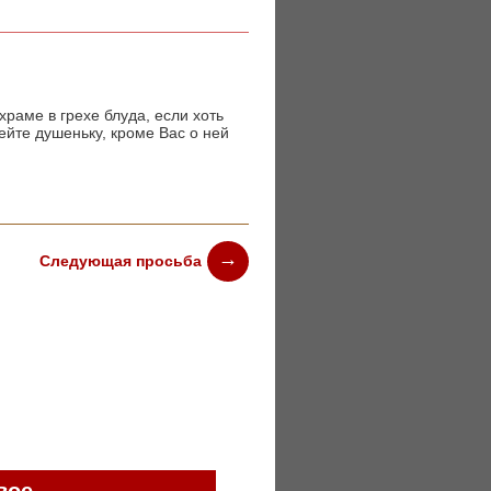
храме в грехе блуда, если хоть
ейте душеньку, кроме Вас о ней
Следующая просьба
вое