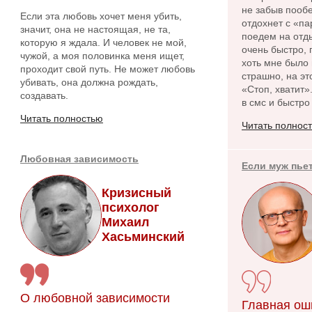
не забыв пообе
Если эта любовь хочет меня убить,
отдохнет с «па
значит, она не настоящая, не та,
поедем на отды
которую я ждала. И человек не мой,
очень быстро, 
чужой, а моя половинка меня ищет,
хоть мне было 
проходит свой путь. Не может любовь
страшно, на эт
убивать, она должна рождать,
«Стоп, хватит»
создавать.
в смс и быстро
Читать полностью
Читать полнос
Любовная зависимость
Если муж пье
Кризисный
психолог
Михаил
Хасьминский
О любовной зависимости
Главная ош