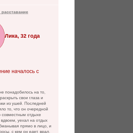
 расставание
Лика, 32 года
ние началось с
не понадобилось на то,
раскрыть свои глаза и
чки из ушей. Последней
ло то, что он очередной
 о совместным отдыхе
 вдвоем, уехал на отдых
бманывая прямо в лицо, и
осы, с кем он едет, врал,