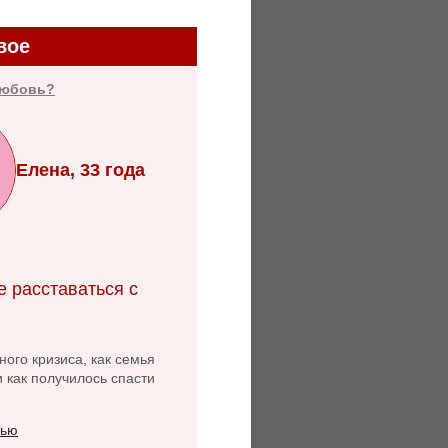
вое
любовь?
Елена, 33 года
е расставаться с
ого кризиса, как семья
и как получилось спасти
тью