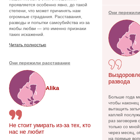
проявляется особенно явно, до такой
степени, что может причинять нам
Они пережили
огромные страдания. Расставания,
разводы и попытки самоубийства из-за
якобы любви — это именно признаки
таких искажений.
Читать полностью
Они пережили расставание
Выздоровле
развода
Alika
Больше года м
чтобы наконец 
вытащить заты
каплей послужи
раз заговорив
Не стоит умирать из-за тех, кто
только со мной
нас не любит
через месяц, о
на прямые вопр