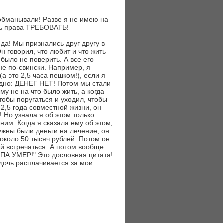
 обманывали! Разве я не имею на
шь права ТРЕБОВАТЬ!
яда! Мы признались друг другу в
н говорил, что любит и что жить
было не поверить. А все его
не по-свински. Например, я
а это 2,5 часа пешком!), если я
одно: ДЕНЕГ НЕТ! Потом мы стали
му не на что было жить, а когда
тобы поругаться и уходил, чтобы
 2,5 года совместной жизни, он
 Но узнала я об этом только
ним. Когда я сказала ему об этом,
нужны были деньги на лечение, он
 около 50 тысяч рублей. Потом он
ей встречаться. А потом вообще
ПА УМЕР!" Это дословная цитата!
 дочь расплачивается за мои