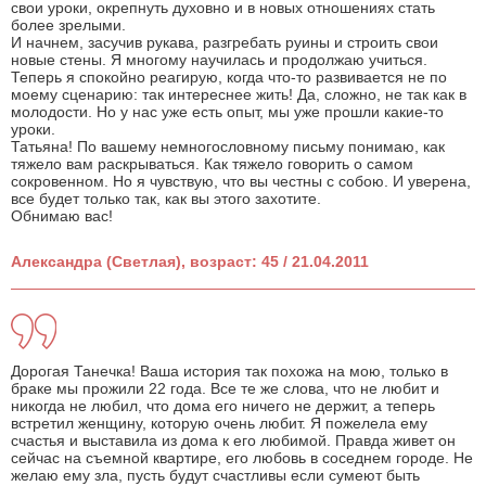
свои уроки, окрепнуть духовно и в новых отношениях стать
более зрелыми.
И начнем, засучив рукава, разгребать руины и строить свои
новые стены. Я многому научилась и продолжаю учиться.
Теперь я спокойно реагирую, когда что-то развивается не по
моему сценарию: так интереснее жить! Да, сложно, не так как в
молодости. Но у нас уже есть опыт, мы уже прошли какие-то
уроки.
Татьяна! По вашему немногословному письму понимаю, как
тяжело вам раскрываться. Как тяжело говорить о самом
сокровенном. Но я чувствую, что вы честны с собою. И уверена,
все будет только так, как вы этого захотите.
Обнимаю вас!
Александра (Светлая), возраст: 45 / 21.04.2011
Дорогая Танечка! Ваша история так похожа на мою, только в
браке мы прожили 22 года. Все те же слова, что не любит и
никогда не любил, что дома его ничего не держит, а теперь
встретил женщину, которую очень любит. Я пожелела ему
счастья и выставила из дома к его любимой. Правда живет он
сейчас на съемной квартире, его любовь в соседнем городе. Не
желаю ему зла, пусть будут счастливы если сумеют быть