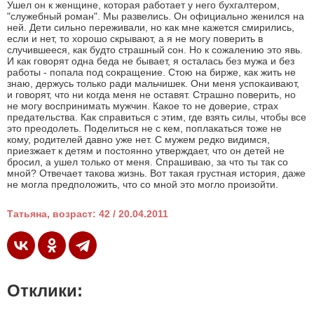
Ушел он к женщине, которая работает у него бухгалтером,
"служебный роман". Мы развелись. Он официально женился на
ней. Дети сильно переживали, но как мне кажется смирились,
если и нет, то хорошо скрывают, а я не могу поверить в
случившееся, как будто страшный сон. Но к сожалению это явь.
И как говорят одна беда не бывает, я осталась без мужа и без
работы - попала под сокращение. Стою на бирже, как жить не
знаю, держусь только ради мальчишек. Они меня успокаивают,
и говорят, что ни когда меня не оставят. Страшно поверить, но
не могу воспринимать мужчин. Какое то не доверие, страх
предательства. Как справиться с этим, где взять силы, чтобы все
это преодолеть. Поделиться не с кем, поплакаться тоже не
кому, родителей давно уже нет. С мужем редко видимся,
приезжает к детям и постоянно утверждает, что он детей не
бросил, а ушел только от меня. Спрашиваю, за что ты так со
мной? Отвечает такова жизнь. Вот такая грустная история, даже
не могла предположить, что со мной это могло произойти.
Татьяна, возраст: 42 / 20.04.2011
Отклики: