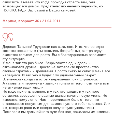
отпустите. Бывает, что когда проходит страсть там, они
возвращаются домой. Предательство нелегко пережить, но
НУЖНО. РАди Вас самой и Ваших сыновей.
Марина, возраст: 36 / 21.04.2011
Дорогая Татьяна! Трудности нас закаляют. И то, что сегодня
кажется несчастьем (вы остались без работы), завтра вдруг
окажется толчком для роста. Вы с благодарностью вспомните
эту ситуацию.
У меня так сто раз было. Закрываются одни двери -
открываются другие. Просто не затрясайте пространство
своими страхами и тревогами. Просто скажите себе: у меня все
наладится. И так оно и будет. Это удивительный секрет
Вселенной - когда ты готов к переменам, они случаются.
А каковы эти перемены - зависит только от того, позитивны или
негативные ваши мысли.
Но надо принять главное: и у тех, кто уходит, и у тех, кого
оставили, совершенно равные шансы начать новую жизнь. Не
известно, кому легче. Нам, пережившим боль от того, что
становишься ненужным для самого нужного тебе человека. Или
им, которые рано или поздно почувствуют уколы вины.
Пожелаем им дальнейшего пути без нас, пожелаем им извлечь