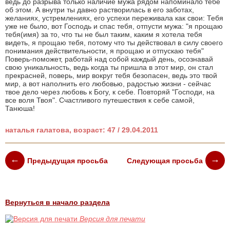
ведь до разрыва только наличие мужа рядом напоминало тебе
об этом. А внутри ты давно растворилась в его заботах,
желаниях, устремлениях, его успехи переживала как свои: Тебя
уже не было, вот Господь и спас тебя, отпусти мужа: "я прощаю
тебя(имя) за то, что ты не был таким, каким я хотела тебя
видеть, я прощаю тебя, потому что ты действовал в силу своего
понимания действительности, я прощаю и отпускаю тебя"
Поверь-поможет, работай над собой каждый день, осознавай
свою уникальность, ведь когда ты пришла в этот мир, он стал
прекрасней, поверь, мир вокруг тебя безопасен, ведь это твой
мир, а вот наполнить его любовью, радостью жизни - сейчас
твое дело через любовь к Богу, к себе. Повторяй "Господи, на
все воля Твоя". Счастливого путешествия к себе самой,
Танюша!
наталья галатова, возраст: 47 / 29.04.2011
Предыдущая просьба
Следующая просьба
Вернуться в начало раздела
Версия для печати