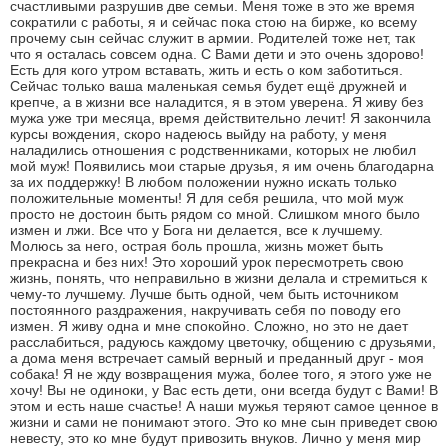
счастливыми разрушив две семьи. Меня тоже в это же время
сократили с работы, я и сейчас пока стою на бирже, ко всему
прочему сын сейчас служит в армии. Родителей тоже нет, так
что я осталась совсем одна. С Вами дети и это очень здорово!
Есть для кого утром вставать, жить и есть о ком заботиться.
Сейчас только ваша маленькая семья будет ещё дружней и
крепче, а в жизни все наладится, я в этом уверена. Я живу без
мужа уже три месяца, время действительно лечит! Я закончила
курсы вождения, скоро надеюсь выйду на работу, у меня
наладились отношения с родственниками, которых не любил
мой муж! Появились мои старые друзья, я им очень благодарна
за их поддержку! В любом положении нужно искать только
положительные моменты! Я для себя решила, что мой муж
просто не достоин быть рядом со мной. Слишком много было
измен и лжи. Все что у Бога ни делается, все к лучшему.
Молюсь за него, острая боль прошла, жизнь может быть
прекрасна и без них! Это хороший урок пересмотреть свою
жизнь, понять, что неправильно в жизни делала и стремиться к
чему-то лучшему. Лучше быть одной, чем быть источником
постоянного раздражения, накручивать себя по поводу его
измен. Я живу одна и мне спокойно. Сложно, но это не дает
расслабиться, радуюсь каждому цветочку, общению с друзьями,
а дома меня встречает самый верный и преданный друг - моя
собака! Я не жду возвращения мужа, более того, я этого уже не
хочу! Вы не одиноки, у Вас есть дети, они всегда будут с Вами! В
этом и есть наше счастье! А наши мужья теряют самое ценное в
жизни и сами не понимают этого. Это ко мне сын приведет свою
невесту, это ко мне будут привозить внуков. Лично у меня мир