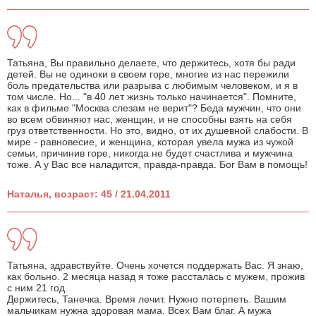
Татьяна, Вы правильно делаете, что держитесь, хотя бы ради
детей. Вы не одиноки в своем горе, многие из нас пережили
боль предательства или разрыва с любимым человеком, и я в
том числе. Но... "в 40 лет жизнь только начинается". Помните,
как в фильме "Москва слезам не верит"? Беда мужчин, что они
во всем обвиняют нас, женщин, и не способны взять на себя
груз ответственности. Но это, видно, от их душевной слабости. В
мире - равновесие, и женщина, которая увела мужа из чужой
семьи, причинив горе, никогда не будет счастлива и мужчина
тоже. А у Вас все наладится, правда-правда. Бог Вам в помощь!
Наталья, возраст: 45 / 21.04.2011
Татьяна, здравствуйте. Очень хочется поддержать Вас. Я знаю,
как больно. 2 месяца назад я тоже рассталась с мужем, прожив
с ним 21 год.
Держитесь, Танечка. Время лечит. Нужно потерпеть. Вашим
мальчикам нужна здоровая мама. Всех Вам благ. А мужа