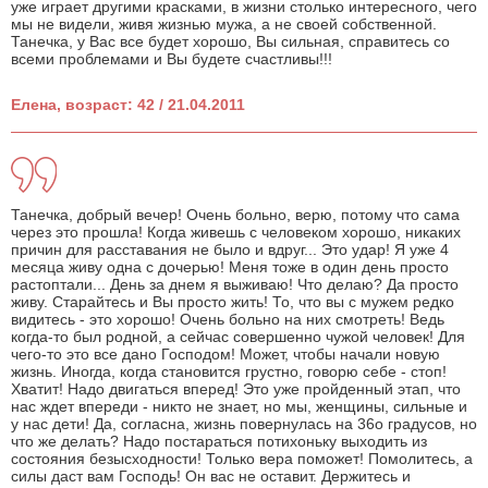
уже играет другими красками, в жизни столько интересного, чего
мы не видели, живя жизнью мужа, а не своей собственной.
Танечка, у Вас все будет хорошо, Вы сильная, справитесь со
всеми проблемами и Вы будете счастливы!!!
Елена, возраст: 42 / 21.04.2011
Танечка, добрый вечер! Очень больно, верю, потому что сама
через это прошла! Когда живешь с человеком хорошо, никаких
причин для расставания не было и вдруг... Это удар! Я уже 4
месяца живу одна с дочерью! Меня тоже в один день просто
растоптали... День за днем я выживаю! Что делаю? Да просто
живу. Старайтесь и Вы просто жить! То, что вы с мужем редко
видитесь - это хорошо! Очень больно на них смотреть! Ведь
когда-то был родной, а сейчас совершенно чужой человек! Для
чего-то это все дано Господом! Может, чтобы начали новую
жизнь. Иногда, когда становится грустно, говорю себе - стоп!
Хватит! Надо двигаться вперед! Это уже пройденный этап, что
нас ждет впереди - никто не знает, но мы, женщины, сильные и
у нас дети! Да, согласна, жизнь повернулась на 36о градусов, но
что же делать? Надо постараться потихоньку выходить из
состояния безысходности! Только вера поможет! Помолитесь, а
силы даст вам Господь! Он вас не оставит. Держитесь и