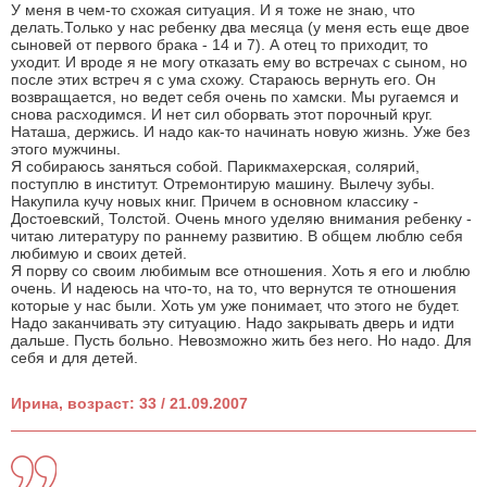
У меня в чем-то схожая ситуация. И я тоже не знаю, что
делать.Только у нас ребенку два месяца (у меня есть еще двое
сыновей от первого брака - 14 и 7). А отец то приходит, то
уходит. И вроде я не могу отказать ему во встречах с сыном, но
после этих встреч я с ума схожу. Стараюсь вернуть его. Он
возвращается, но ведет себя очень по хамски. Мы ругаемся и
снова расходимся. И нет сил оборвать этот порочный круг.
Наташа, держись. И надо как-то начинать новую жизнь. Уже без
этого мужчины.
Я собираюсь заняться собой. Парикмахерская, солярий,
поступлю в институт. Отремонтирую машину. Вылечу зубы.
Накупила кучу новых книг. Причем в основном классику -
Достоевский, Толстой. Очень много уделяю внимания ребенку -
читаю литературу по раннему развитию. В общем люблю себя
любимую и своих детей.
Я порву со своим любимым все отношения. Хоть я его и люблю
очень. И надеюсь на что-то, на то, что вернутся те отношения
которые у нас были. Хоть ум уже понимает, что этого не будет.
Надо заканчивать эту ситуацию. Надо закрывать дверь и идти
дальше. Пусть больно. Невозможно жить без него. Но надо. Для
себя и для детей.
Ирина, возраст: 33 / 21.09.2007