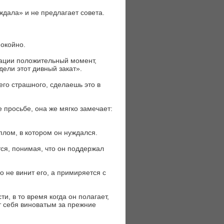
ждала» и не предлагает совета.
покойно.
уации положительный момент,
дели этот дивный закат».
его страшного, сделаешь это в
е просьбе, она же мягко замечает:
еплом, в котором он нуждался.
ется, понимая, что он поддержал
о не винит его, а примиряется с
и, в то время когда он полагает,
т себя виноватым за прежние