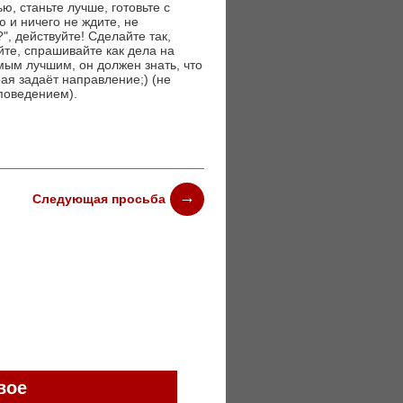
ю, станьте лучше, готовьте с
 и ничего не ждите, не
", действуйте! Сделайте так,
те, спрашивайте как дела на
амым лучшим, он должен знать, что
рая задаёт направление;) (не
поведением).
Следующая просьба
вое