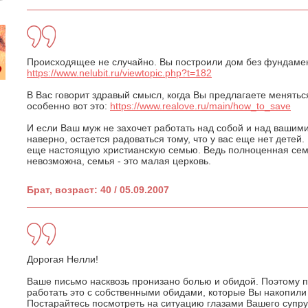
Происходящее не случайно. Вы построили дом без фундамент
https://www.nelubit.ru/viewtopic.php?t=182
В Вас говорит здравый смысл, когда Вы предлагаете менятьс
особенно вот это:
https://www.realove.ru/main/how_to_save
И если Ваш муж не захочет работать над собой и над вашим
наверно, остается радоваться тому, что у вас еще нет детей.
еще настоящую христианскую семью. Ведь полноценная сем
невозможна, семья - это малая церковь.
Брат, возраст: 40 / 05.09.2007
Дорогая Нелли!
Ваше письмо насквозь пронизано болью и обидой. Поэтому п
работать это с собственными обидами, которые Вы накопили 
Постарайтесь посмотреть на ситуацию глазами Вашего супру