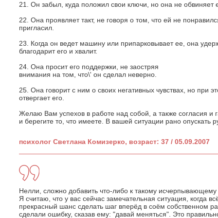
21. Он забыл, куда положил свои ключи, но она не обвиняет е
22. Она проявляет такт, не говоря о том, что ей не понравил
пригласил.
23. Когда он ведет машину или припарковывает ее, она удерж
благодарит его и хвалит.
24. Она просит его поддержки, не заостряя
внимания на том, что\' он сделал неверно.
25. Она говорит с ним о своих негативных чувствах, но при эт
отвергает его.
Желаю Вам успехов в работе над собой, а также согласия и 
и берегите то, что имеете. В вашей ситуации рано опускать р
психолог Светлана Комизерко, возраст: 37 / 05.09.2007
Нелли, сложно добавить что-либо к такому исчерпывающему 
Я считаю, что у вас сейчас замечательная ситуация, когда в
прекрасный шанс сделать шаг вперёд в соём собственном ра
сделали ошибку, сказав ему: "давай меняться". Это правильн