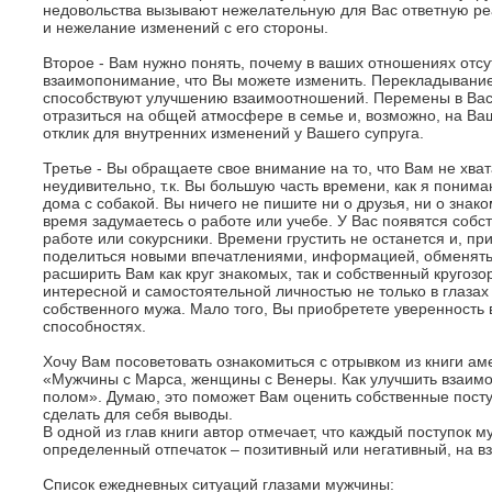
недовольства вызывают нежелательную для Вас ответную ре
и нежелание изменений с его стороны.
Второе - Вам нужно понять, почему в ваших отношениях отсу
взаимопонимание, что Вы можете изменить. Перекладывание
способствуют улучшению взаимоотношений. Перемены в Вас
отразиться на общей атмосфере в семье и, возможно, на В
отклик для внутренних изменений у Вашего супруга.
Третье - Вы обращаете свое внимание на то, что Вам не хва
неудивительно, т.к. Вы большую часть времени, как я поним
дома с собакой. Вы ничего не пишите ни о друзья, ни о зна
время задумаетесь о работе или учебе. У Вас появятся собс
работе или сокурсники. Времени грустить не останется и, п
поделиться новыми впечатлениями, информацией, обменять
расширить Вам как круг знакомых, так и собственный кругозор
интересной и самостоятельной личностью не только в глазах 
собственного мужа. Мало того, Вы приобретете уверенность 
способностях.
Хочу Вам посоветовать ознакомиться с отрывком из книги ам
«Мужчины с Марса, женщины с Венеры. Как улучшить взаим
полом». Думаю, это поможет Вам оценить собственные посту
сделать для себя выводы.
В одной из глав книги автор отмечает, что каждый поступок 
определенный отпечаток – позитивный или негативный, на 
Список ежедневных ситуаций глазами мужчины: