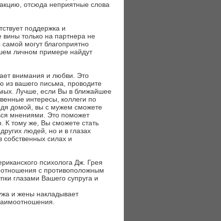
акцию, отсюда неприятные слова
тствует поддержка и
 вины только на партнера не
 самой могут благоприятно
ашем личном примере найдут
тает внимания и любви. Это
аю из вашего письма, проводите
комых. Лучше, если Вы в ближайшее
твенные интересы, коллеги по
ридя домой, вы с мужем сможете
ся мнениями. Это поможет
. К тому же, Вы сможете стать
других людей, но и в глазах
в собственных силах и
ериканского психолога Дж. Грея
оотношения с противоположным
пки глазами Вашего супруга и
мужа и жены накладывает
взаимоотношения.