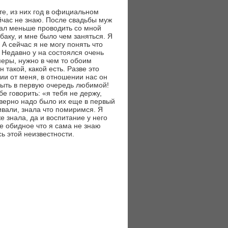
те, из них год в официальном
ейчас не знаю. После свадьбы муж
тал меньше проводить со мной
баку, и мне было чем заняться. Я
 А сейчас я не могу понять что
? Недавно у на состоялся очень
меры, нужно в чем то обоим
н такой, какой есть. Разве это
чии от меня, в отношении нас он
 быть в первую очередь любимой!
е говорить: «я тебя не держу,
аверно надо было их еще в первый
ивали, знала что помиримся. Я
же знала, да и воспитание у него
ое обидное что я сама не знаю
сь этой неизвестности.