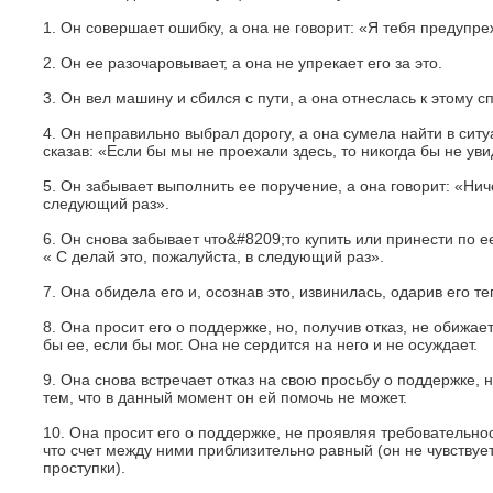
1. Он совершает ошибку, а она не говорит: «Я тебя предупре
2. Он ее разочаровывает, а она не упрекает его за это.
3. Он вел машину и сбился с пути, а она отнеслась к этому с
4. Он неправильно выбрал дорогу, а она сумела найти в сит
сказав: «Если бы мы не проехали здесь, то никогда бы не уви
5. Он забывает выполнить ее поручение, а она говорит: «Нич
следующий раз».
6. Он снова забывает что&#8209;то купить или принести по е
« C делай это, пожалуйста, в следующий раз».
7. Она обидела его и, осознав это, извинилась, одарив его т
8. Она просит его о поддержке, но, получив отказ, не обижа
бы ее, если бы мог. Она не сердится на него и не осуждает.
9. Она снова встречает отказ на свою просьбу о поддержке, н
тем, что в данный момент он ей помочь не может.
10. Она просит его о поддержке, не проявляя требовательност
что счет между ними приблизительно равный (он не чувствуе
проступки).