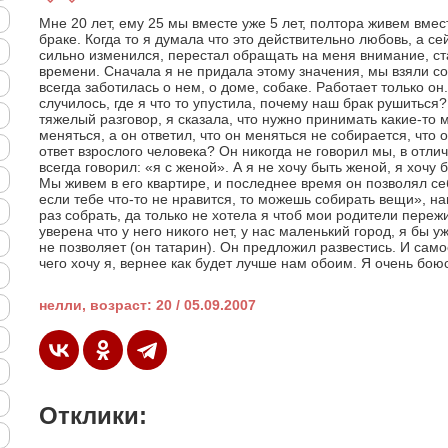
Мне 20 лет, ему 25 мы вместе уже 5 лет, полтора живем вмес
браке. Когда то я думала что это действительно любовь, а с
сильно изменился, перестал обращать на меня внимание, с
времени. Сначала я не придала этому значения, мы взяли со
всегда заботилась о нем, о доме, собаке. Работает только он.
случилось, где я что то упустила, почему наш брак рушиться
тяжелый разговор, я сказала, что нужно принимать какие-то 
меняться, а он ответил, что он меняться не собирается, что о
ответ взрослого человека? Он никогда не говорил мы, в отли
всегда говорил: «я с женой». А я не хочу быть женой, я хочу
Мы живем в его квартире, и последнее время он позволял себ
если тебе что-то не нравится, то можешь собирать вещи», н
раз собрать, да только не хотела я чтоб мои родители переж
уверена что у него никого нет, у нас маленький город, я бы у
не позволяет (он татарин). Он предложил развестись. И сам
чего хочу я, вернее как будет лучше нам обоим. Я очень бою
нелли, возраст: 20 / 05.09.2007
Отклики: