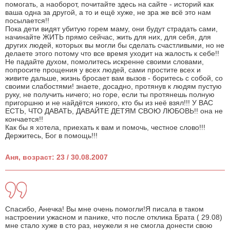
помогать, а наоборот, почитайте здесь на сайте - историй как
ваша одна за другой, а то и ещё хуже, не зра же всё это нам
посылается!!
Пока дети видят убитую горем маму, они будут страдать сами,
начинайте ЖИТЬ прямо сейчас, жить для них, для себя, для
других людей, которых вы могли бы сделать счастливыми, но не
делаете этого потому что все время уходит на жалость к себе!!
Не падайте духом, помолитесь искренне своими словами,
попросите прощения у всех людей, сами простите всех и
живите дальше, жизнь бросает вам вызов - боритесь с собой, со
своими слабостями! знаете, досадно, протянув к людям пустую
руку, не получить ничего; но горе, если ты протянешь полную
пригоршню и не найдётся никого, кто бы из неё взял!!! У ВАС
ЕСТЬ, ЧТО ДАВАТЬ, ДАВАЙТЕ ДЕТЯМ СВОЮ ЛЮБОВЬ!! она не
кончается!!
Как бы я хотела, приехать к вам и помочь, честное слово!!!
Держитесь, Бог в помощь!!!
Аня, возраст: 23 / 30.08.2007
Спасибо, Анечка! Вы мне очень помогли!Я писала в таком
настроении ужасном и панике, что после отклика Брата ( 29.08)
мне стало хуже в сто раз, неужели я не смогла донести свою