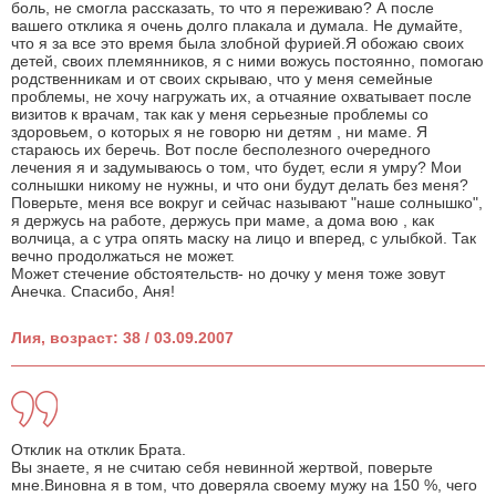
боль, не смогла рассказать, то что я переживаю? А после
вашего отклика я очень долго плакала и думала. Не думайте,
что я за все это время была злобной фурией.Я обожаю своих
детей, своих племянников, я с ними вожусь постоянно, помогаю
родственникам и от своих скрываю, что у меня семейные
проблемы, не хочу нагружать их, а отчаяние охватывает после
визитов к врачам, так как у меня серьезные проблемы со
здоровьем, о которых я не говорю ни детям , ни маме. Я
стараюсь их беречь. Вот после бесполезного очередного
лечения я и задумываюсь о том, что будет, если я умру? Мои
солнышки никому не нужны, и что они будут делать без меня?
Поверьте, меня все вокруг и сейчас называют "наше солнышко",
я держусь на работе, держусь при маме, а дома вою , как
волчица, а с утра опять маску на лицо и вперед, с улыбкой. Так
вечно продолжаться не может.
Может стечение обстоятельств- но дочку у меня тоже зовут
Анечка. Спасибо, Аня!
Лия, возраст: 38 / 03.09.2007
Отклик на отклик Брата.
Вы знаете, я не считаю себя невинной жертвой, поверьте
мне.Виновна я в том, что доверяла своему мужу на 150 %, чего