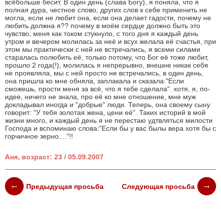
всёбольше бесит. В один день (слава Богу), я поняла, что я
полная дура, честное слово, других слов к себе применить не
могла, если не любит она, если она делает гадости, почему не
любить должна я?? почему в моём сердце должно быть это
чувство, меня как током стукнуло, с того дня я каждый день
утром и вечером молилась за неё и всух желала её счастья, при
этом мы практически с ней не встречались, я всеми силами
старалась полюбить её, только потому, что Бог её тоже любит,
прошло 2 года(!), молилась я непрерывно, внешне никак себя
не проявляла, мы с ней просто не встречались, в один день,
она пришла ко мне обняла, заплакала и сказала:"Если
сможешь, прости меня за всё, что я тебе сделала". хотя, я, по-
идее, ничего не знала, про её ко мне отношение, мне муж
докладывал иногда и "добрые" люди. Теперь, она своему сыну
говорит: "У тебя золотая жена, цени её". Таких историй в мой
жизни много, и каждый день я не перестаю удтвляться милости
Господа и вспоминаю слова:"Если бы у вас былы вера хотя бы с
горчичное зерно...."!!
Аня, возраст: 23 / 05.09.2007
Предыдущая просьба
Следующая просьба