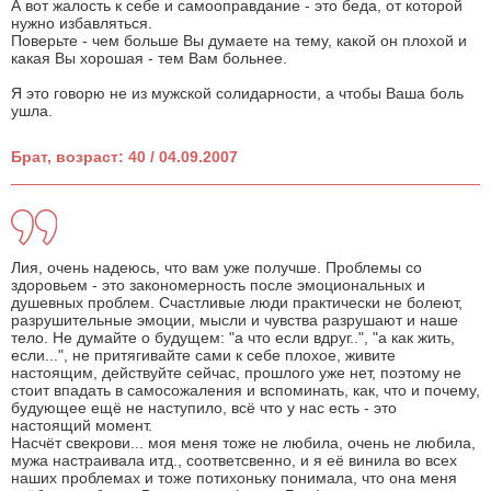
А вот жалость к себе и самооправдание - это беда, от которой
нужно избавляться.
Поверьте - чем больше Вы думаете на тему, какой он плохой и
какая Вы хорошая - тем Вам больнее.
Я это говорю не из мужской солидарности, а чтобы Ваша боль
ушла.
Брат, возраст: 40 / 04.09.2007
Лия, очень надеюсь, что вам уже получше. Проблемы со
здоровьем - это закономерность после эмоциональных и
душевных проблем. Счастливые люди практически не болеют,
разрушительные эмоции, мысли и чувства разрушают и наше
тело. Не думайте о будущем: "а что если вдруг..", "а как жить,
если...", не притягивайте сами к себе плохое, живите
настоящим, действуйте сейчас, прошлого уже нет, поэтому не
стоит впадать в самосожаления и вспоминать, как, что и почему,
будующее ещё не наступило, всё что у нас есть - это
настоящий момент.
Насчёт свекрови... моя меня тоже не любила, очень не любила,
мужа настраивала итд., соответсвенно, и я её винила во всех
наших проблемах и тоже потихоньку понимала, что она меня