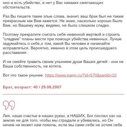
оно и есть убийство, и нет у Вас никаких смягчающих
обстоятельств.
Раз Вы пишете такие злые слова, значит, ваш брак был не таким
прекрасным как Вам кажется. Не знаю, насколько хорошо Было
Вам, но Вашему мужу, видимо, не было слишком сладко.
Поэтому прекратите считать себя невинной жертвой и строить
"сладкие" планы мести при помощи убийства невинных. Лучше
задумайтесь о себе,о том, какой Вы человек и начинайте
исправляться. Вероятно, именно в этом цель происшедшего
расставания.
И не смейте травить своим унынием души Ваших детей - они не
Ваша собственность, не котята.
Вот что такое уныние:
https://www.ioann.ru/?id=570&partid=10
Брат, возраст: 40 / 29.08.2007
Лия, наше счастье в наших руках, в НАШИХ, Бог послал нас на
землю не для того, чтобы мы страдали и убивались, но Он
ничем не может нам помочь, если мы сами себе не хотим себе