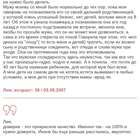
не нужно было делать.
Мужу моему со мной было нормально до тех пор, пока моя
свекровь не познакомила его со своей дальней родственницей,
у которой очень успешный бизнес, нет детей, моложе меня на 8
лет. Об этом я узнала позавчера,а познакомила она его год
назад и постоянно подстраивала им встречи, звонила мне,
якобы по просьбе мужа, что он не может мне дозвониться, а
сама в это время стерегла их покой.Говорила при этом, что чего
деньги на "ношу"( то есть меня и детей) тратить, если их можно
сыну и родственнице соединить, вот откуда и слова мужа при
уходе. Она на протяжении года ему это втолковывала.
Так что мужская солидарность здесь неуместна, так как все что
у нас произошло-гадко, подло и низко. А я поняла , что почти до
40 лет была наивным ребенком, для которой муж был всем.
А мои дети на самом деле не котята,котята выживают в любых
условиях, а мои дети при отсутствии мамы -вряд ли.
Лия, возраст: 38 / 03.09.2007
Лия,
доверие - это прекрасное качество. Именно так - на 100% и
нужно доверять. Иначе бы еще раньше расстались, вероятно.