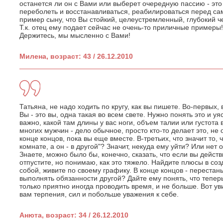
останется ли он с Вами или выберет очередную пассию - это
переболеть и восстанавливаться, реабилироваться перед са
пример сыну, что Вы стойкий, целеустремленный, глубокий ч
Т.к. отец ему подает сейчас не очень-то приличные примеры!
Держитесь, мы мысленно с Вами!
Милена, возраст: 43 / 26.12.2010
Татьяна, не надо ходить по кругу, как вы пишете. Во-первых, 
Вы - это вы, одна такая во всем свете. Нужно понять это и уя
важно, какой там длины у вас ноги, объем талии или густота 
многих мужчин - дело обычное, просто кто-то делает это, не 
конце концов, пока вы еще вместе. В-третьих, что значит то, ч
комнате, а он - в другой"? Значит, некуда ему уйти? Или нет
Знаете, можно было бы, конечно, сказать, что если вы действ
отпустите, но понимаю, как это тяжело. Найдите плюсы в со
собой, живите по своему графику. В конце концов - перестань
выполнять обязанности другой? Дайте ему понять, что тепер
только приятно иногда проводить время, и не больше. Вот ув
вам терпения, сил и побольше уважения к себе.
Анюта, возраст: 34 / 26.12.2010