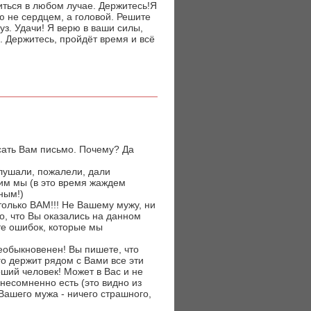
ниться в любом лучае. Держитесь!Я
ию не сердцем, а головой. Решите
уз. Удачи! Я верю в ваши силы,
о. Держитесь, пройдёт время и всё
исать Вам письмо. Почему? Да
слушали, пожалели, дали
рим мы (в это время жаждем
ным!)
только ВАМ!!! Не Вашему мужу, ни
, что Вы оказались на данном
те ошибок, которые мы
необыкновенен! Вы пишете, что
го держит рядом с Вами все эти
ший человек! Может в Вас и не
 несомненно есть (это видно из
Вашего мужа - ничего страшного,