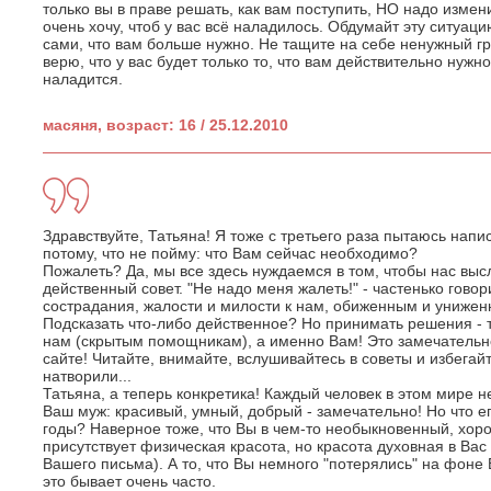
только вы в праве решать, как вам поступить, НО надо изме
очень хочу, чтоб у вас всё наладилось. Обдумайт эту ситуац
сами, что вам больше нужно. Не тащите на себе ненужный гр
верю, что у вас будет только то, что вам действительно нужн
наладится.
масяня, возраст: 16 / 25.12.2010
Здравствуйте, Татьяна! Я тоже с третьего раза пытаюсь нап
потому, что не пойму: что Вам сейчас необходимо?
Пожалеть? Да, мы все здесь нуждаемся в том, чтобы нас вы
действенный совет. "Не надо меня жалеть!" - частенько гово
сострадания, жалости и милости к нам, обиженным и унижен
Подсказать что-либо действенное? Но принимать решения - 
нам (скрытым помощникам), а именно Вам! Это замечательно
сайте! Читайте, внимайте, вслушивайтесь в советы и избегай
натворили...
Татьяна, а теперь конкретика! Каждый человек в этом мире 
Ваш муж: красивый, умный, добрый - замечательно! Но что е
годы? Наверное тоже, что Вы в чем-то необыкновенный, хоро
присутствует физическая красота, но красота духовная в Вас
Вашего письма). А то, что Вы немного "потерялись" на фоне 
это бывает очень часто.