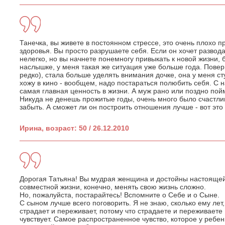
Танечка, вы живете в постоянном стрессе, это очень плохо п
здоровья. Вы просто разрушаете себя. Если он хочет развода 
нелегко, но вы начнете понемногу привыкать к новой жизни, б
наслышке, у меня такая же ситуация уже больше года. Поверь
редко), стала больше уделять внимания дочке, она у меня ст
хожу в кино - вообщем, надо постараться полюбить себя. С н
самая главная ценность в жизни. А муж рано или поздно пойм
Никуда не денешь прожитые годы, очень много было счастлив
забыть. А сможет ли он построить отношения лучше - вот это
Ирина, возраст: 50 / 26.12.2010
Дорогая Татьяна! Вы мудрая женщина и достойны настоящей
совместной жизни, конечно, менять свою жизнь сложно.
Но, пожалуйста, постарайтесь! Вспомните о Себе и о Сыне.
С сыном лучше всего поговорить. Я не знаю, сколько ему лет,
страдает и переживает, потому что страдаете и переживаете 
чувствует. Самое распространенное чувство, которое у ребен