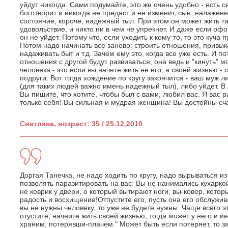
уйдут никогда. Сами подумайте, это же очень удобно - есть с
боготворит и никогда не предаст и не изменит, сын; налажен
состояние, короче, надежный тыл. При этом он может жить так
удовольствие, и никто ни в чем не упрекнет. И даже если офо
он не уйдет. Потому что, если уходить к кому-то, то это куча
Потом надо начинать все заново: строить отношения, привыка
надаживать быт и т.д. Зачем ему это, когда все уже есть. И п
отношения с другой будут развиваться, она ведь и "кинуть" 
человека - это если вы начнте жить не его, а своей жизнью - 
подруги. Вот тогда хождение по кругу закончится - ваш муж 
(для таких людей важно имень надежный тыл), либо уйдет. В 
Вы пишите, что хотите, чтобы был с вами, любил вас. Я вас р
только себя! Вы сильная и мудрая женщина! Вы достойны сча
Светлана, возраст: 35 / 25.12.2010
Доргая Танечка, не надо ходить по кругу, надо вырываться из
позволять паразитировать на вас: Вы не нанимались кухарко
не коврик у двери, о который вытирают ноги, вы-ковер, котор
радость и восхищение!Отпустите его, пусть она его обслужив
вы не нужны человеку, то уже не будете нужны. Чаще всего эт
отустите, начните жить своей жизнью, тогда может у него и и
храним, потерявши-плачем." Может быть если потеряет, то за