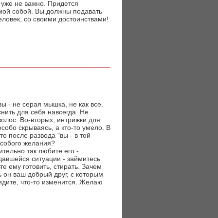
 уже не важно. Придется
мой собой. Вы должны подавать
еловек, со своими достоинствами!
вы - не серая мышка, не как все.
снить для себя навсегда. Не
волос. Во-вторых, интрижки для
особо скрываясь, а кто-то умело. В
то после развода "вы - в той
 особого желания?
ительно так любите его -
здавшейся ситуации - займитесь
те ему готовить, стирать. Зачем
ь он ваш добрый друг, с которым
идите, что-то изменится. Желаю