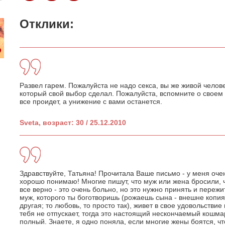
Отклики:
Развел гарем. Пожалуйста не надо секса, вы же живой челове
который свой выбор сделал. Пожалуйста, вспомните о своем 
все проидет, а унижение с вами останется.
Sveta, возраст: 30 / 25.12.2010
Здравствуйте, Татьяна! Прочитала Ваше письмо - у меня оче
хорошо понимаю! Многие пишут, что муж или жена бросили, ч
все верно - это очень больно, но это нужно принять и переж
муж, которого ты боготворишь (рожаешь сына - внешне копия 
другая; то любовь, то просто так), живет в свое удовольствие 
тебя не отпускает, тогда это настоящий нескончаемый кошмар
полный. Знаете, я одно поняла, если многие жены боятся, чт