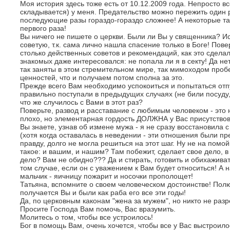
Моя история здесь тоже есть от 10.12.2009 года. Непросто в
складывается) у меня. Предательство можно пережить один р
последующие разы гораздо-гораздо сложнее! А некоторые та
первого раза!
Вы ничего не пишете о церкви. Были ли Вы у священника? И
советую, т.к. сама лично нашла спасение только в Боге! Пове
столько действенных советов и рекомендаций, как это сделал
знакомых даже интересовался: не попала ли я в секту! Да не
так заняты в этом стремительном мире, так мимоходом про
ценностей, что и получаем потом сполна за это.
Прежде всего Вам необходимо успокоиться и попытаться отп
правильно поступали в предыдущих случаях (не били посуду, 
что же случилось с Вами в этот раз?
Поверьте, развод и расставание с любимым человеком - это н
плохо, но элементарная гордость ДОЛЖНА у Вас присутствов
Вы знаете, узнав об измене мужа - я не сразу восстановила
(хотя когда оставалась в неведении - эти отношения были пре
правду, долго не могла решиться на этот шаг. Ну не на помо
такое: и вашим, и нашим? Там побежит, сделает свое дело, в
дело? Вам не обидно??? Да и стирать, готовить и обихажива
том случае, если он с уважением к Вам будет относиться! А на
мальчик - яичницу пожарит и носочки прополощет!
Татьяна, вспомните о своем человеческом достоинстве! Полю
получается Вы и были как раба его все эти годы!
Да, по церковным каконам "жена за мужем", но никто не разр
Просите Господа Вам помочь, Вас вразумить.
Молитесь о том, чтобы все устроилось!
Бог в помощь Вам, очень хочется, чтобы все у Вас выстроило