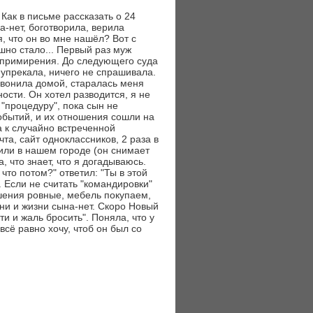
Как в письме рассказать о 24
-нет, боготворила, верила
, что он во мне нашёл? Вот с
шно стало... Первый раз муж
я примирения. До следующего суда
 упрекала, ничего не спрашивала.
звонила домой, старалась меня
ности. Он хотел разводится, я не
"процедуру", пока сын не
событий, и их отношения сошли на
ва к случайно встреченной
та, сайт одноклассников, 2 раза в
 или в нашем городе (он снимает
а, что знает, что я догадываюсь.
что потом?" ответил: "Ты в этой
. Если не считать "командировки"
шения ровные, мебель покупаем,
зни и жизни сына-нет. Скоро Новый
ти и жаль бросить". Поняла, что у
сё равно хочу, чтоб он был со