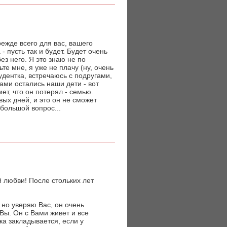
режде всего для вас, вашего
- пусть так и будет. Будет очень
ез него. Я это знаю не по
те мне, я уже не плачу (ну, очень
удентка, встречаюсь с подругами,
ами остались наши дети - вот
ет, что он потерял - семью.
ых дней, и это он не сможет
 большой вопрос...
 любви! После стольких лет
 но уверяю Вас, он очень
Вы. Он с Вами живет и все
ка закладывается, если у