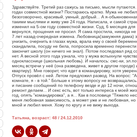
Здравствуйте. Третий раз сажусь за письмо, мысли путаются. 
годах совместной жизни? Постараюсь кратко. Мужа не любила
безоговорочно, красивый, умный, добрый... А я-обыкновенная
такими мыслями и живу уже 24 года. Написала, и самой стра
изменил на 5-ом году совместной жизни. Суд, 6 месяцев дл
вернулся, прощения не просил. Я сама простила, никогда не
7 лет назад-очередная измена. Любовница(замужняя дама) 
унизить, очернить в глазах мужа, врала ему о своей беремен
скандалила, посуду не била, попросила временно перенести 
закончит школу (он ничего не знал). Потом последовал ряд 
нет. А весной этого года узнала, что у мужа вспыхнули чувст
однокласснице (школьная любовь). И началось: смс-ки, эл.поч
месяц встречи у неё (она разведена, живет в другом городе)
квартиру). Мне говорит, что едет в командировку, хотя уверен
Отпуск провёл с ней. Летом предложил развод. На вопрос: "А 
комнате, я - в той." Больше к этому вопросу не возвращались
и писание сообщений по телефону везде и до 12 ночи, отно
ремонт делаем... И секс есть, вот только интереса к моей жи
год, опять "командировка", а я... Как в пословице "Тяжело нес
меня любовная зависимость, а может уже и не любовная, но в
мной и любил меня. Хожу по кругу и не вижу выхода.
Татьяна, возраст: 48 / 24.12.2010