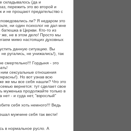
се складывалось (да и
аз, пережить это во второй и
к и не прощают предательство с
споведовались ли? Я недаром это
рьте, ни один психолог не дал мне
 батюшка в Церкви. Кто-то из
т же, не в этом дело! Просто мы
бегаем мимо настоящих духовных
устить данную ситуацию. Вы
не ругались, не унижались!), так
е смертельно!!! Гордыня - это
ать!
 с ним сексуальные отношения
красны!). Но вот узнав всю
йке же мы все себя нашли? Что это
 семью вернется: тут сделает свое
ть муженька продолжайте только в
 нет - и суда нет, "взрослый"
бите себя хоть немного!!! Ведь
ешал мужчине себя так вести!
сь в нормальное русло. А