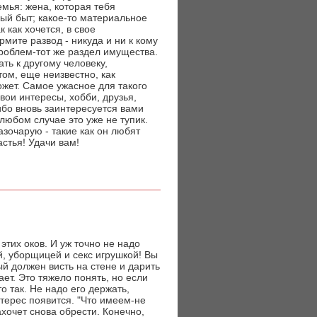
емья: жена, которая тебя
ный быт; какое-то материальное
 как хочется, в свое
рмите развод - никуда и ни к кому
 проблем-тот же раздел имущества.
ть к другому человеку,
отом, еще неизвестно, как
может. Самое ужасное для такого
свои интересы, хобби, друзья,
либо вновь заинтересуется вами
любом случае это уже не тупик.
азочарую - такие как он любят
стья! Удачи вам!
 этих оков. И уж точно не надо
й, уборщицей и секс игрушкой! Вы
ый должен висть на стене и дарить
ает. Это тяжело понять, но если
о так. Не надо его держать,
нтерес появится. "Что имеем-не
хочет снова обрести. Конечно,