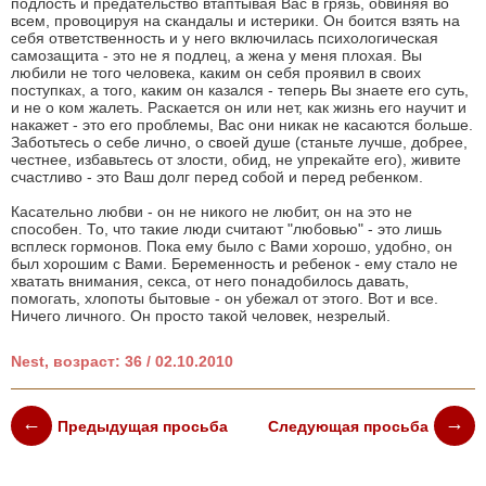
подлость и предательство втаптывая Вас в грязь, обвиняя во
всем, провоцируя на скандалы и истерики. Он боится взять на
себя ответственность и у него включилась психологическая
самозащита - это не я подлец, а жена у меня плохая. Вы
любили не того человека, каким он себя проявил в своих
поступках, а того, каким он казался - теперь Вы знаете его суть,
и не о ком жалеть. Раскается он или нет, как жизнь его научит и
накажет - это его проблемы, Вас они никак не касаются больше.
Заботьтесь о себе лично, о своей душе (станьте лучше, добрее,
честнее, избавьтесь от злости, обид, не упрекайте его), живите
счастливо - это Ваш долг перед собой и перед ребенком.
Касательно любви - он не никого не любит, он на это не
способен. То, что такие люди считают "любовью" - это лишь
всплеск гормонов. Пока ему было с Вами хорошо, удобно, он
был хорошим с Вами. Беременность и ребенок - ему стало не
хватать внимания, секса, от него понадобилось давать,
помогать, хлопоты бытовые - он убежал от этого. Вот и все.
Ничего личного. Он просто такой человек, незрелый.
Nest, возраст: 36 / 02.10.2010
Предыдущая просьба
Следующая просьба