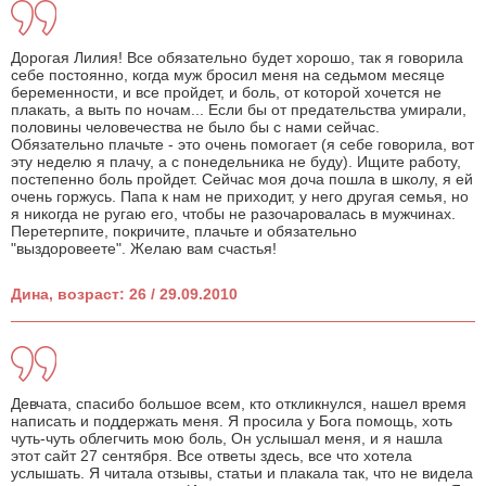
Дорогая Лилия! Все обязательно будет хорошо, так я говорила
себе постоянно, когда муж бросил меня на седьмом месяце
беременности, и все пройдет, и боль, от которой хочется не
плакать, а выть по ночам... Если бы от предательства умирали,
половины человечества не было бы с нами сейчас.
Обязательно плачьте - это очень помогает (я себе говорила, вот
эту неделю я плачу, а с понедельника не буду). Ищите работу,
постепенно боль пройдет. Сейчас моя доча пошла в школу, я ей
очень горжусь. Папа к нам не приходит, у него другая семья, но
я никогда не ругаю его, чтобы не разочаровалась в мужчинах.
Перетерпите, покричите, плачьте и обязательно
"выздоровеете". Желаю вам счастья!
Дина, возраст: 26 / 29.09.2010
Девчата, спасибо большое всем, кто откликнулся, нашел время
написать и поддержать меня. Я просила у Бога помощь, хоть
чуть-чуть облегчить мою боль, Он услышал меня, и я нашла
этот сайт 27 сентября. Все ответы здесь, все что хотела
услышать. Я читала отзывы, статьи и плакала так, что не видела