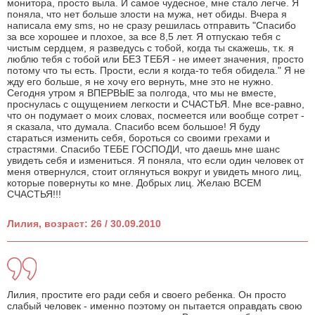
монитора, просто выла. И самое чудесное, мне стало легче. Я
поняла, что нет больше злости на мужа, нет обиды. Вчера я
написала ему sms, но не сразу решилась отправить "Спасибо
за все хорошее и плохое, за все 8,5 лет. Я отпускаю тебя с
чистым сердцем, я разведусь с тобой, когда ты скажешь, т.к. я
люблю тебя с тобой или БЕЗ ТЕБЯ - не имеет значения, просто
потому что ты есть. Прости, если я когда-то тебя обидела." Я не
жду его больше, я не хочу его вернуть, мне это не нужно.
Сегодня утром я ВПЕРВЫЕ за полгода, что мы не вместе,
проснулась с ощущением легкости и СЧАСТЬЯ. Мне все-равно,
что он подумает о моих словах, посмеется или вообще сотрет -
я сказала, что думала. Спасибо всем большое! Я буду
стараться изменить себя, бороться со своими грехами и
страстями. Спасибо ТЕБЕ ГОСПОДИ, что даешь мне шанс
увидеть себя и измениться. Я поняла, что если один человек от
меня отвернулся, стоит оглянуться вокруг и увидеть много лиц,
которые повернуты ко мне. Добрых лиц. Желаю ВСЕМ
СЧАСТЬЯ!!!
Лилия, возраст: 26 / 30.09.2010
Лилия, простите его ради себя и своего ребенка. Он просто
слабый человек - именно поэтому он пытается оправдать свою