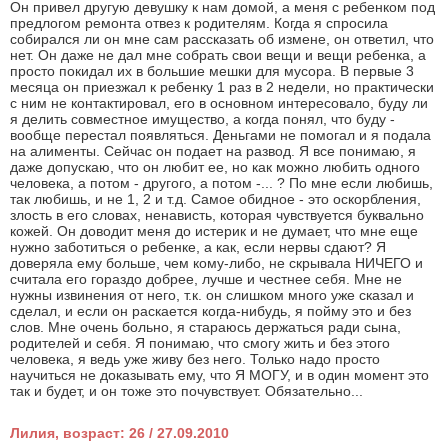
Он привел другую девушку к нам домой, а меня с ребенком под
предлогом ремонта отвез к родителям. Когда я спросила
собирался ли он мне сам рассказать об измене, он ответил, что
нет. Он даже не дал мне собрать свои вещи и вещи ребенка, а
просто покидал их в большие мешки для мусора. В первые 3
месяца он приезжал к ребенку 1 раз в 2 недели, но практически
с ним не контактировал, его в основном интересовало, буду ли
я делить совместное имущество, а когда понял, что буду -
вообще перестал появляться. Деньгами не помогал и я подала
на алименты. Сейчас он подает на развод. Я все понимаю, я
даже допускаю, что он любит ее, но как можно любить одного
человека, а потом - другого, а потом -... ? По мне если любишь,
так любишь, и не 1, 2 и т.д. Самое обидное - это оскорбления,
злость в его словах, ненависть, которая чувствуется буквально
кожей. Он доводит меня до истерик и не думает, что мне еще
нужно заботиться о ребенке, а как, если нервы сдают? Я
доверяла ему больше, чем кому-либо, не скрывала НИЧЕГО и
считала его гораздо добрее, лучше и честнее себя. Мне не
нужны извинения от него, т.к. он слишком много уже сказал и
сделал, и если он раскается когда-нибудь, я пойму это и без
слов. Мне очень больно, я стараюсь держаться ради сына,
родителей и себя. Я понимаю, что смогу жить и без этого
человека, я ведь уже живу без него. Только надо просто
научиться не доказывать ему, что Я МОГУ, и в один момент это
так и будет, и он тоже это почувствует. Обязательно...
Лилия, возраст: 26 / 27.09.2010