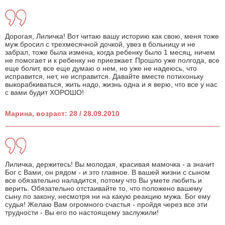
Дорогая, Лиличка! Вот читаю вашу историю как свою, меня тоже
муж бросил с трехмесячной дочкой, увез в больницу и не
забрал, тоже была измена, когда ребенку было 1 месяц, ничем
не помогает и к ребенку не приезжает. Прошло уже полгода, все
еще болит, все еще думаю о нем, но уже не надеюсь, что
исправится, нет, не исправится. Давайте вместе потихоньку
выкорабкиваться, жить надо, жизнь одна и я верю, что все у нас
с вами будит ХОРОШО!
Марина, возраст: 28 / 28.09.2010
Лиличка, держитесь! Вы молодая, красивая мамочка - а значит
Бог с Вами, он рядом - и это главное. В вашей жизни с сыном
все обязательно наладится, потому что Вы умете любить и
верить. Обязательно отстаивайте то, что положено вашему
сыну по закону, несмотря ни на какую реакцию мужа. Бог ему
судья! Желаю Вам огромного счастья - пройдя через все эти
трудности - Вы его по настоящему заслужили!