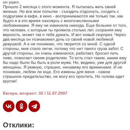
он ушел.
Прошло 2 месяца с этого момента. Я пыталась жить своей
жизнью. Но все мои попытки - съездить отдохнуть, сходить с
подругами в кафе, в кино - воспринимаются им только так, как
будто я в это время нахожусь с многочисленными
любовниками. Я ему не изменяла никогда. Еще больнее от того,
что человек, с которым ты прожила столько лет, сохраняя ему
верность, может так о тебе думать. И вот новый сюрприз. Через
два месяца он познакомил дочь со своей новой любимой
девушкой. А я не понимаю, что творится со мной. С одной
стороны, мне стало легче, потому что нет такого груза забот. С
другой стороны, он очень изменился, работает, бросил пить
пиво, помогает своим родителям. То есть стал таким, каким ему
бы надо было бы быть в роли мужа. Но, видимо, уже для другой
женщины. Я ревную, страшно, ненавижу его временами. И не
понимаю, люблю ли еще. Его измены для меня - самое
страшное предательство, не могу его простить. Но голова идет
кругом!
Евгера, возраст: 32 / 11.07.2007
Отклики: