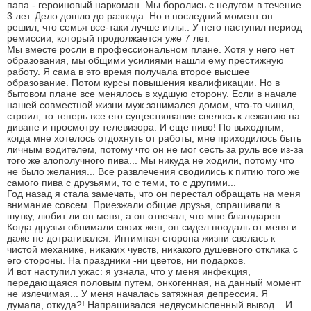
папа - героиновый наркоман. Мы боролись с недугом в течение
3 лет. Дело дошло до развода. Но в последний момент он
решил, что семья все-таки лучше иглы.. У него наступил период
ремиссии, который продолжается уже 7 лет.
Мы вместе росли в профессиональном плане. Хотя у него нет
образования, мы общими усилиями нашли ему престижную
работу. Я сама в это время получала второе высшее
образование. Потом курсы повышения квалификации. Но в
бытовом плане все менялось в худшую сторону. Если в начале
нашей совместной жизни муж занимался домом, что-то чинил,
строил, то теперь все его существование свелось к лежанию на
диване и просмотру телевизора. И еще пиво! По выходным,
когда мне хотелось отдохнуть от работы, мне приходилось быть
личным водителем, потому что он не мог сесть за руль все из-за
того же злополучного пива... Мы никуда не ходили, потому что
не было желания... Все развлечения сводились к питию того же
самого пива с друзьями, то с теми, то с другими...
Год назад я стала замечать, что он перестал обращать на меня
внимание совсем. Приезжали общие друзья, спрашивали в
шутку, любит ли он меня, а он отвечал, что мне благодарен..
Когда друзья обнимали своих жен, он сидел поодаль от меня и
даже не дотрагивался. Интимная сторона жизни свелась к
чистой механике, никаких чувств, никакого душевного отклика с
его стороны. На праздники -ни цветов, ни подарков.
И вот наступил ужас: я узнала, что у меня инфекция,
передающаяся половым путем, онкогенная, на данный момент
не излечимая... У меня началась затяжная депрессия. Я
думала, откуда?! Напрашивался недвусмысленный вывод... И