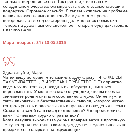
теплые и искренние слова. Так приятно, что в нашем
сегодняшнем очерствелом мире есть место взаимопомощи и
поддержке. Огромное спасибо. Я так зациклилась на проблеме
наших плохих взаимоотношений с мужем, что просто
потерялась, а взгляд со стороны дал мне виток новых сил.
Теперь на душе намного спокойнее. Теперь я буду действовать.
Спасибо ВАМ!
Мари, возраст: 24 / 19.05.2016
Здравствуйте, Мари.
Читая вашу историю, я вспомнила одну фразу: "ЧТО ЖЕ ВЫ
ТАК УБИВАЕТЕСЬ, ВЫ ЖЕ ТАК НЕ УБЬЕТЕСЬ". Так приятно
видеть чужие косяки, находить их, обсуждать, пытаться
перевоспитать. У меня возникло ощущение, что вы в семье
занимаете роль мамы для собственного мужа. Он не муж, а
такой виноватый и безответственный сынуля, которого нужно
контролировать и рассказывать о правилах поведения в семье.
Скажите, а какой ваш вклад в отношения? Что происходит с
вами? С чем вам трудно справляться?
Когда девушка выходит замуж она превращается в противную
тетку, которая постоянно командует, делает недовольное лицо,
презрительно фыркает на окружающих.