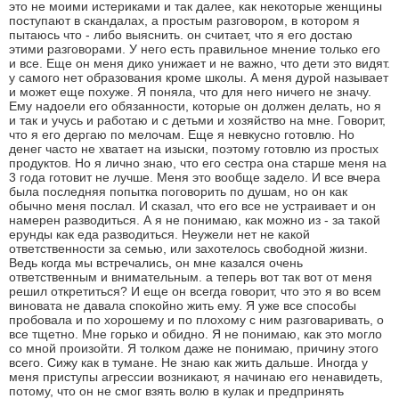
это не моими истериками и так далее, как некоторые женщины
поступают в скандалах, а простым разговором, в котором я
пытаюсь что - либо выяснить. он считает, что я его достаю
этими разговорами. У него есть правильное мнение только его
и все. Еще он меня дико унижает и не важно, что дети это видят.
у самого нет образования кроме школы. А меня дурой называет
и может еще похуже. Я поняла, что для него ничего не значу.
Ему надоели его обязанности, которые он должен делать, но я
и так и учусь и работаю и с детьми и хозяйство на мне. Говорит,
что я его дергаю по мелочам. Еще я невкусно готовлю. Но
денег часто не хватает на изыски, поэтому готовлю из простых
продуктов. Но я лично знаю, что его сестра она старше меня на
3 года готовит не лучше. Меня это вообще задело. И все вчера
была последняя попытка поговорить по душам, но он как
обычно меня послал. И сказал, что его все не устраивает и он
намерен разводиться. А я не понимаю, как можно из - за такой
ерунды как еда разводиться. Неужели нет не какой
ответственности за семью, или захотелось свободной жизни.
Ведь когда мы встречались, он мне казался очень
ответственным и внимательным. а теперь вот так вот от меня
решил откретиться? И еще он всегда говорит, что это я во всем
виновата не давала спокойно жить ему. Я уже все способы
пробовала и по хорошему и по плохому с ним разговаривать, о
все тщетно. Мне горько и обидно. Я не понимаю, как это могло
со мной произойти. Я толком даже не понимаю, причину этого
всего. Сижу как в тумане. Не знаю как жить дальше. Иногда у
меня приступы агрессии возникают, я начинаю его ненавидеть,
потому, что он не смог взять волю в кулак и предпринять