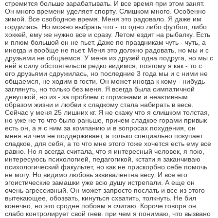
стремится больше зарабатывать. И все время при этом занят.
Он много времени уделяет спорту. Слишком много. Особенно
зимой. Все свободное время. Меня это радовало. Я даже им
гордилась. Но можно выбрать что - то одно либо футбол, либо
хоккей, ему же нужно все и сразу. Летом ездит на рыбалку. Есть
и плюм большой он не пьет. Даже по праздникам чуть - чуть, а
иногда и вообще не пьет. Меня это должно радовать, но мы и с
друзьями не общаемся. У меня из друзей одна подруга, но мы с
ней в силу обстоятельств редко видимся, поэтому я как - то с
его друзьями сдружилась, но последние 3 года мы и с ними не
общаемся, не ходим в гости. Он может иногда к кому - нибудь
заглянуть, но только без меня. Я всегда была симпатичной
девушкой, но из - за проблем с гормонами и неактивным
образом жизни и любви к сладкому стала набирать в весе.
Сейчас у меня 25 лишних кг. Я не скажу что я слишком толстая,
но уже не то что было раньше, причем сладкое горами привык
есть он, а я с ним за компанию и в вопросах похудения, он
меня ни чем не поддерживает, а только специально покупает
сладкое, для себя, а то что мне этого тоже хочется есть ему все
равно. Но я всегда считала, что я интересный человек, я пою,
интересуюсь психологией, педагогикой, кстати я заканчиваю
психологический факультет, но как не прискорбно себе помочь
не могу. Но видимо любовь эквивалентна весу. И все его
эгоистические замашки уже всю душу истрепали. А еще он
очень агрессивный. Он может запросто послать и все из этого
вытекающее, обозвать, кинуться схватить, толкнуть. Не бил
конечно, но это сродне побоям я считаю. Короче говоря он
слабо контролирует свой гнев. при чем я понимаю, что вызвано