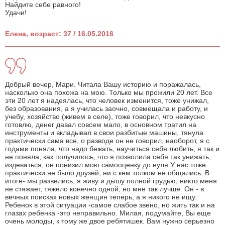
Найдите себе равного!
Удачи!
Елена, возраст: 37 / 16.05.2016
Добрый вечер, Мари. Читала Вашу историю и поражалась,
насколько она похожа на мою. Только мы прожили 20 лет. Все
эти 20 лет я надеялась, что человек изменится, тоже унижал,
без образования, а я училась заочно, совмещала и работу, и
учебу, хозяйство (живем в селе), тоже говорил, что невкусно
готовлю, денег давал совсем мало, в основном тратил на
инструменты и вкладывал в свои разбитые машины, тянула
практически сама все, о разводе он не говорил, наоборот, я с
годами поняла, что надо бежать, научиться себя любить, я так и
не поняла, как получилось, что я позволила себя так унижать,
издеваться, он понизил мою самооценку до нуля.У нас тоже
практически не было друзей, ни с кем толком не общались. В
итоге- мы развелись, я живу и дышу полной грудью, никто меня
не стяжает, тяжело конечно одной, но мне так лучше. Он - в
вечных поисках новых женщин теперь, а я никого не ищу.
Ребенок в этой ситуации -самое слабое звено, но жить так и на
глазах ребенка -это неправильно. Милая, подумайте, Вы еще
очень молоды, к тому же двое ребятишек. Вам нужно серьезно