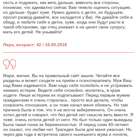
сесть и подумать, как жить дальше, взвесить все стороны,
понимаю, что адекватно сейчас Вам тяжело оценить ситуацию,
но дальше- будет хуже. Нужно думать о детях, их будущем,
просит развод-давайте, все наладится у Вас. Не давайте себя в
обиду, и любите себя и деток, хуже, когда они будут расти в
такой обстановке, где отец унижает и не ценит свою супругу,
мать его детей. Не унывайте!
Лера, возраст: 42 / 16.05.2016
Мари, милая, Вы на правильный сайт зашли. Читайте все
разделы и может сходите на приём к психотерапевту. Муж Ваш
над Вами издевается. Вам надо себя полюбить и не устраивать
никаких истерик. Ведите себя спокойно, молитесь, в храм
ходите. Ниши истерики их подпитывают. Перед первым мужем
гражданским я очень старалась , просто все делала, чтобы
сохранить отношения, а он тоже начал меня обижать. Но там
причина была в том, что я не могла забеременеть. Он очень
хотел детей и говорил, что без детей нет смысла жить вместе. Я
тоже, очень хотела детей от него. Но был только один выкидыш.
Была такая гонка за беременностью. И перед соим 40-летиеп
он сказал, что любви нет. Трагедия была для меня ужасная. Но
через два года я встретила своего нынешнего мужа и поняла,