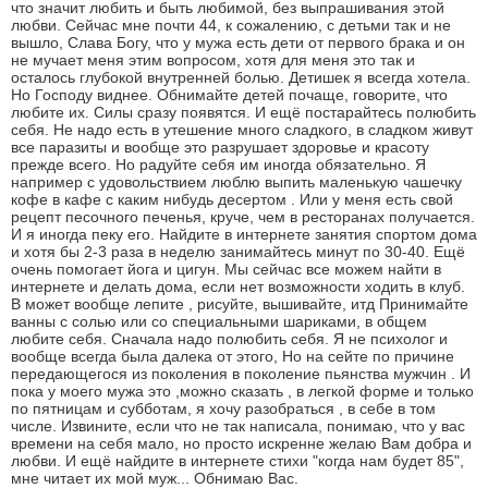
что значит любить и быть любимой, без выпрашивания этой
любви. Сейчас мне почти 44, к сожалению, с детьми так и не
вышло, Слава Богу, что у мужа есть дети от первого брака и он
не мучает меня этим вопросом, хотя для меня это так и
осталось глубокой внутренней болью. Детишек я всегда хотела.
Но Господу виднее. Обнимайте детей почаще, говорите, что
любите их. Силы сразу появятся. И ещё постарайтесь полюбить
себя. Не надо есть в утешение много сладкого, в сладком живут
все паразиты и вообще это разрушает здоровье и красоту
прежде всего. Но радуйте себя им иногда обязательно. Я
например с удовольствием люблю выпить маленькую чашечку
кофе в кафе с каким нибудь десертом . Или у меня есть свой
рецепт песочного печенья, круче, чем в ресторанах получается.
И я иногда пеку его. Найдите в интернете занятия спортом дома
и хотя бы 2-3 раза в неделю занимайтесь минут по 30-40. Ещё
очень помогает йога и цигун. Мы сейчас все можем найти в
интернете и делать дома, если нет возможности ходить в клуб.
В может вообще лепите , рисуйте, вышивайте, итд Принимайте
ванны с солью или со специальными шариками, в общем
любите себя. Сначала надо полюбить себя. Я не психолог и
вообще всегда была далека от этого, Но на сейте по причине
передающегося из поколения в поколение пьянства мужчин . И
пока у моего мужа это ,можно сказать , в легкой форме и только
по пятницам и субботам, я хочу разобраться , в себе в том
числе. Извините, если что не так написала, понимаю, что у вас
времени на себя мало, но просто искренне желаю Вам добра и
любви. И ещё найдите в интернете стихи "когда нам будет 85",
мне читает их мой муж... Обнимаю Вас.