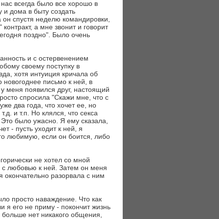
 нас всегда было все хорошо в
 и дома в быту создать
 он спустя неделю командировки,
 контракт, а мне звонит и говорит
егодня поздно". Было очень
анность и с остервенением
юбому своему поступку в
вда, хотя интуиция кричала об
о новогоднее письмо к ней, в
 у меня появился друг, настоящий
 просто спросила "Скажи мне, что с
же два года, что хочет ее, но
д. и т.п. Но клялся, что секса
 Это было ужасно. Я ему сказала,
ет - пусть уходит к ней, я
его любимую, если он боится, либо
горически не хотел со мной
я с любовью к ней. Затем он меня
я окончательно разорвала с ним
было просто наваждение. Что как
и я его не приму - покончит жизнь
ей больше нет никакого общения,