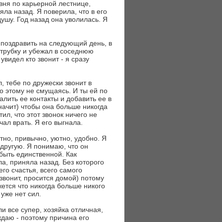
овня по карьерной лестнице,
ла назад. Я поверила, что в его
ушу. Год назад она уволилась. Я
 поздравить на следующий день, в
 трубку и убежал в соседнюю
 увидел кто звонит - я сразу
, тебе по дружески звонит в
о этому не смущаясь. И ты ей по
лить ее контакты и добавить ее в
значит) чтобы она больше никогда
ил, что этот звонок ничего не
чал врать. Я его выгнала.
тно, привычно, уютно, удобно. Я
 другую. Я понимаю, что он
 быть единственной. Как
ла, приняла назад. Без которого
его счастья, всего самого
 звонит, просится домой) потому
жется что никогда больше никого
уже нет сил.
ли все супер, хозяйка отличная,
ждаю - поэтому причина его