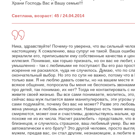
Храни Господь Вас и Вашу семью!!!
Светлана, возраст: 45 / 24.04.2014
Ника, здравствуйте! Почему-то уверена, что вы сильный чело
настоящему. К сожалению, ваш супруг не такой. Ваша ошибка 
зеркалили его, приписывали ему собственные качества и цен
иллюзия. Понимаю, как горько признать, но он вас не любит,
умышленно - так с любимыми не поступают. Вы его раз прости
искренне не раскаялся, чуда не случилось. Думаю, что по сл
окончательный выбор. Но это по сути не важно, потому что 
только вам. Я не люблю давать советы, но на вашем месте я 
всякое общение, попросила бы меня не беспокоить звонками
про детей, так понимаю, их нет? Тогда не контактировать с н
живите своей жизнью. Вы все сами понимаете, молитесь, это,
сейчас ваш муж пытается вами манипулировать, эти угрозы уб
сами подумайте, почему без вас не может? Разве это любовь?
жена умница и любовь интересная. Наверно есть такие женщ
смиряются, может они и счастливы, довольствуясь малым, кр
похоже не из их числа. Насчет разлюбить - представьте, что 
близнецов, и случилось страшное, ваш любимый умер. Вы ж
автоматически к его брату? Это другой человек, просто выгл
мужем, предав вас, он стал другим, незнакомцем, а любите вы