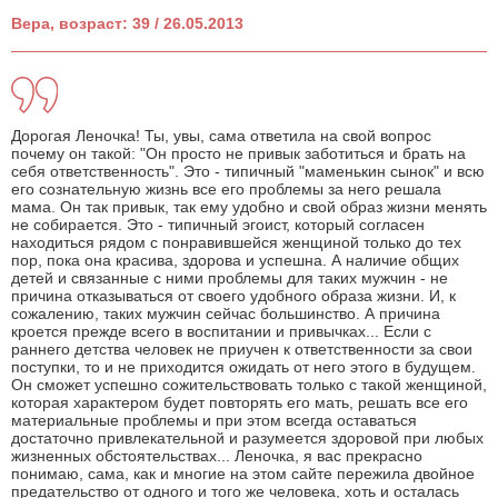
Вера, возраст: 39 / 26.05.2013
Дорогая Леночка! Ты, увы, сама ответила на свой вопрос
почему он такой: "Он просто не привык заботиться и брать на
себя ответственность". Это - типичный "маменькин сынок" и всю
его сознательную жизнь все его проблемы за него решала
мама. Он так привык, так ему удобно и свой образ жизни менять
не собирается. Это - типичный эгоист, который согласен
находиться рядом с понравившейся женщиной только до тех
пор, пока она красива, здорова и успешна. А наличие общих
детей и связанные с ними проблемы для таких мужчин - не
причина отказываться от своего удобного образа жизни. И, к
сожалению, таких мужчин сейчас большинство. А причина
кроется прежде всего в воспитании и привычках... Если с
раннего детства человек не приучен к ответственности за свои
поступки, то и не приходится ожидать от него этого в будущем.
Он сможет успешно сожительствовать только с такой женщиной,
которая характером будет повторять его мать, решать все его
материальные проблемы и при этом всегда оставаться
достаточно привлекательной и разумеется здоровой при любых
жизненных обстоятельствах... Леночка, я вас прекрасно
понимаю, сама, как и многие на этом сайте пережила двойное
предательство от одного и того же человека, хоть и осталась