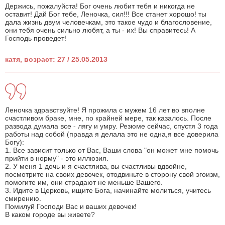
Держись, пожалуйста! Бог очень любит тебя и никогда не
оставит! Дай Бог тебе, Леночка, сил!!! Все станет хорошо! ты
дала жизнь двум человечкам, это такое чудо и благословение,
они тебя очень сильно любят, а ты - их! Вы справитесь! А
Господь проведет!
катя, возраст: 27 / 25.05.2013
Леночка здравствуйте! Я прожила с мужем 16 лет во вполне
счастливом браке, мне, по крайней мере, так казалось. После
развода думала все - лягу и умру. Резюме сейчас, спустя 3 года
работы над собой (правда я делала это не одна,я все доверила
Богу):
1. Все зависит только от Вас, Ваши слова "он может мне помочь
прийти в норму" - это иллюзия.
2. У меня 1 дочь и я счастлива, вы счастливы вдвойне,
посмотрите на своих девочек, отодвиньте в сторону свой эгоизм,
помогите им, они страдают не меньше Вашего.
3. Идите в Церковь, ищите Бога, начинайте молиться, учитесь
смирению.
Помилуй Господи Вас и ваших девочек!
В каком городе вы живете?