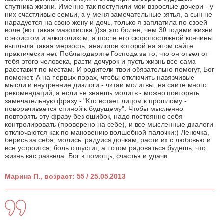
спутника жизни. Именно так поступили мои взрослые дочери - у
них счастливые семьи, а у меня замечательные зятья, а сын не
нарадуется на свою жену и дочь, только я заплатила по своей
воле (вот такая мазохистка:))за это более, чем 30 годами жизни
с эгоистом и алкоголиком, а после его скоропостижной кончины
выплыла такая мерзость, аналогов которой на этом сайте
практически нет. Поблагодарите Господа за то, что он отвел от
тебя этого человека, расти дочурок и пусть жизнь все сама
расставит по местам. И родители твои обязательно помогут, Бог
поможет. А на первых порах, чтобы отключить навязчивые
мысли и внутренние диалоги - читай молитвы, на сайте много
рекомендаций, а если не знаешь молитв - можно повторять
замечательную фразу - "Кто встает лицом к прошлому -
поворачивается спиной к будущему". Чтобы мысленно
повторять эту фразу без ошибок, надо постоянно себя
контролировать (проверено на себе), и все мысленные диалоги
отключаются как по мановению волшебной палочки:) Леночка,
берись за себя, молись, радуйся дочкам, расти их с любовью и
все устроится, боль отпустит, а потом радоваться будешь, что
жизнь вас развела. Бог в помощь, счастья и удачи.
Марина П., возраст: 55 / 25.05.2013