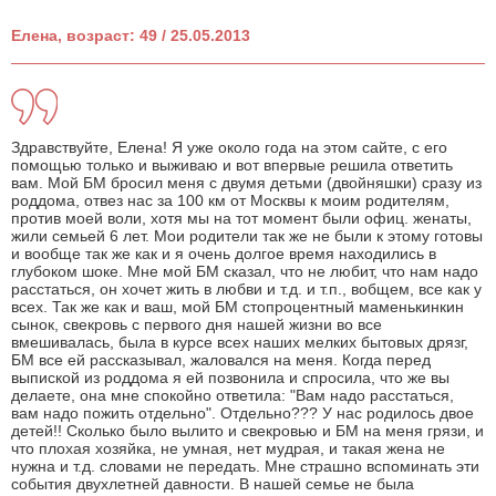
Елена, возраст: 49 / 25.05.2013
Здравствуйте, Елена! Я уже около года на этом сайте, с его
помощью только и выживаю и вот впервые решила ответить
вам. Мой БМ бросил меня с двумя детьми (двойняшки) сразу из
роддома, отвез нас за 100 км от Москвы к моим родителям,
против моей воли, хотя мы на тот момент были офиц. женаты,
жили семьей 6 лет. Мои родители так же не были к этому готовы
и вообще так же как и я очень долгое время находились в
глубоком шоке. Мне мой БМ сказал, что не любит, что нам надо
расстаться, он хочет жить в любви и т.д. и т.п., вобщем, все как у
всех. Так же как и ваш, мой БМ стопроцентный маменькинкин
сынок, свекровь с первого дня нашей жизни во все
вмешивалась, была в курсе всех наших мелких бытовых дрязг,
БМ все ей рассказывал, жаловался на меня. Когда перед
выпиской из роддома я ей позвонила и спросила, что же вы
делаете, она мне спокойно ответила: "Вам надо расстаться,
вам надо пожить отдельно". Отдельно??? У нас родилось двое
детей!! Сколько было вылито и свекровью и БМ на меня грязи, и
что плохая хозяйка, не умная, нет мудрая, и такая жена не
нужна и т.д. словами не передать. Мне страшно вспоминать эти
события двухлетней давности. В нашей семье не была