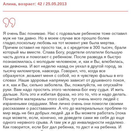
Алина, возраст: 42 / 25.05.2013
Я очень Вас понимаю. Нас с годовалым ребенком тоже оставил
муж не так давно. Но в моем случае все прошло более
гладко,поскольку любовь на тот момент уже была мертва.
Причем оставил не просто так, а с кредитом в 300 тысяч, брали
который мы вместе. Слава Богу, родители оплатили большую
часть долга и помогают с ребенком. После развода я быстро
познакомилась с молодым человеком, и, как и Вы, влюбилась,
как девчонка. И вот неделю назад он уехал в другой город, за
тысячу километров, навсегда. Говорил, что, когда все
образуется ,возьмет меня с собой, но я чувствую фальш в его
словах .Наше здоровье напрямую зависит от душевного покоя,
и я, как и Вы, сильно заболела. Вы, пожалуйста, не опускайте
руки. Вам надо простить этого человека-Бог ему судья. И жить
дальше. Хоть это и избитая фраза, но это то, что и надо делать.
Почитайте материалы этого сайта, тут очень много людей с
изранеными сердцами. Мне лично очень они помогли своими
рассказами о расставаниях .А что до материальных проблем-то
мир ведь не без добрых людей ,да и Вы можете работать (пока
еще можете, если, конечно, не доведете сами же себя до еще
одного нервного срыва. А там уж и до инвалидности недалеко.
Как говорится, если Бог дал ребенка, то даст и на ребенка. И