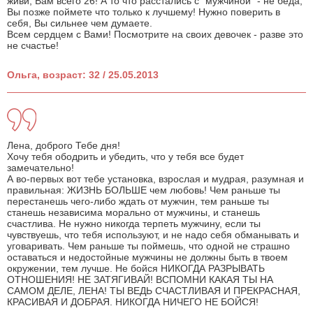
живи, Вам всего 26! А то что расстались с "мужчиной" - не беда,
Вы позже поймете что только к лучшему! Нужно поверить в
себя, Вы сильнее чем думаете.
Всем сердцем с Вами! Посмотрите на своих девочек - разве это
не счастье!
Ольга, возраст: 32 / 25.05.2013
Лена, доброго Тебе дня!
Хочу тебя ободрить и убедить, что у тебя все будет
замечательно!
А во-первых вот тебе установка, взрослая и мудрая, разумная и
правильная: ЖИЗНЬ БОЛЬШЕ чем любовь! Чем раньше ты
перестанешь чего-либо ждать от мужчин, тем раньше ты
станешь независима морально от мужчины, и станешь
счастлива. Не нужно никогда терпеть мужчину, если ты
чувствуешь, что тебя используют, и не надо себя обманывать и
уговаривать. Чем раньше ты поймешь, что одной не страшно
оставаться и недостойные мужчины не должны быть в твоем
окружении, тем лучше. Не бойся НИКОГДА РАЗРЫВАТЬ
ОТНОШЕНИЯ! НЕ ЗАТЯГИВАЙ! ВСПОМНИ КАКАЯ ТЫ НА
САМОМ ДЕЛЕ, ЛЕНА! ТЫ ВЕДЬ СЧАСТЛИВАЯ И ПРЕКРАСНАЯ,
КРАСИВАЯ И ДОБРАЯ. НИКОГДА НИЧЕГО НЕ БОЙСЯ!