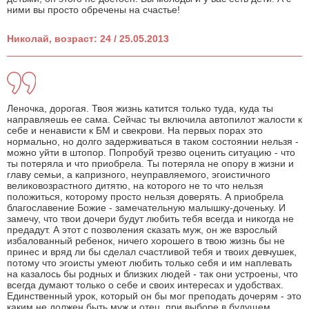
ними вы просто обречены на счастье!
Николай, возраст: 24 / 25.05.2013
Леночка, дорогая. Твоя жизнь катится только туда, куда ты
направляешь ее сама. Сейчас ты включила автопилот жалости к
себе и ненависти к БМ и свекрови. На первых порах это
нормально, но долго задерживаться в таком состоянии нельзя -
можно уйти в штопор. Попробуй трезво оценить ситуацию - что
ты потеряла и что приобрела. Ты потеряла не опору в жизни и
главу семьи, а капризного, неуправляемого, эгоистичного
великовозрастного дитятю, на которого не то что нельзя
положиться, которому просто нельзя доверять. А приобрела
благославение Божие - замечательную малышку-доченьку. И
замечу, что твои дочери будут любить тебя всегда и никогда не
предадут. А этот с позволения сказать муж, он же взрослый
избалованный ребенок, ничего хорошего в твою жизнь бы не
принес и вряд ли бы сделал счастливой тебя и твоих девчушек,
потому что эгоисты умеют любить только себя и им наплевать
на казалось бы родных и близких людей - так они устроены, что
всегда думают только о себе и своих интересах и удобствах.
Единственный урок, который он бы мог преподать дочерям - это
каким не должен быть муж и отец, при выборе в будущем