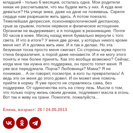
младшей - только 6 месяцев, осталась одна. Мои родители
никак не рассчитывали, что мы будем жить у них. А куда мне
деваться? На улице зима, даже на даче не поживешь. Скрепя
сердце нам разрешили жить здесь. А потом поехало.
Тяжелейшая депрессия, психоневрологический диспансер,
срыв за срывом, полное нервное и физическое истощение.
Организм не выдерживает, и я попадаю в реанимацию. Почти
50 часов в коме. Месяц назад меня буквально вернули с того
света. И что в итоге? У меня две дочки, у которых никого кроме
меня нет. И я должна жить ими. И я так и делаю. Но эта
безумная тоска просто меня сжигает. Со стороны мужа просто
стена безразличия, а порой даже ненависти. И я не могу этого
понять и тем более принять. Как это вообще возможно? Сейчас,
когда мне так нужна его поддержка, он просто топит меня. Я
уже все передумала. Порча? Любовница? Мама? Я не
понимаю... А он говорит, посмотри, в кого ты превратилась! А
ведь это он меня до этого довел. И он может мне помочь
прийти в норму. Я уже просто не справляюсь сама, без
поддержки. От одиночества хоть на стену лезь. Мысли о том,
что только порчу жизнь своим дочкам, подливают масла в огонь.
Вот так и живу на грани. Помогите, пожалуйста...
Елена, возраст: 26 / 24.05.2013