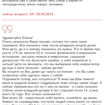
вспомните уже о себе-хватит лить слезы о каком-то
непорядочном, мягко говоря, человеке.
лейла, возраст: 29 / 25.05.2013
Здравстуйте Елена!
Очень затронуло Ваше письмо, потому что сама такое
пережила. Все началось тоже после рождения второй дочки.
Мои дети, да и я никому оказались не нужны. Я в то время при
росте 173 см. весила 50 кг. полное физическое и моральное
истощение, три раза лежала в неврологии, страшная
депрессия. Но это была моя ошибка, я себя пожалела! а
нельзя! дети не виноваты, что мы выбираем себе инфантилов,
да еще и мать больная - каково детям!
Вы пишите он Вас довел до такого состояния - это Вы сами
позволили себе сделать такое с собой!
Поднимите голову, все получиться! Я знаю как Вам тяжело!
меня в трудный момент поддержали тоже только чужие люди. А
сейчас пережив все это ни о чем не жалею - я стала сильнее.
Сейчас моей младшей дочери 9 лет, старшей почти 14, а мне
всего 32 года. Все только начинается!
Вам всего 26 - перестаньте себя жалеть, полюбите, да жизнь
бывает не справедлива, поступки людей очень ранят, но просто