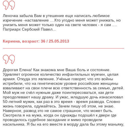
Леночка забыла Вам в утешение еще написать любимое
изречение -наставление ....Кто угодно меня может унижать, но
унизить меня может только один на свете человек - я сам ....
Патриарх Сербский Павел...
Кириена, возраст: 36 / 25.05.2013
Дорогая Елена! Как знакома мне Ваша боль и состояние.
Удивляет огромное количество инфантильных мужчин, целая
армия. Откуда это явление. Учёные говорят, что это войны
истребили, что на генетическом уровне российские женщины
взваливают на свои плечи всю ответственность за семью, детей.
Мой муж не счёл нужным даже поинтересоваться, как дети
преодолевают нашу драму. И ужас, младшую дочь изнасиловал
50-летний мужик, как раз в это время - время развода. Словно
жизнь говорила, одумайтесь. Зачем пишу об этом, не знаю.
Наверное, развод это не самое страшное, что может быть.
Смотрела я на мужа, когда он однажды подошёл к двери где
проводилось судебное заседание и мимо проводили
насильника. Я бы на его вместе в морду дала бы этому маньяку,