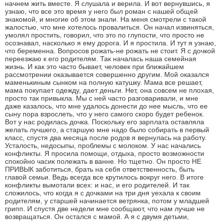
начнем жить вместе. Я слушала и верила. И вот вернувшись, я
узнаю, что все это время у него был роман с нашей общей
знакомой, и многие об этом знали. На меня смотрели с такой
жалостью, что мне хотелось провалиться. Он начал извиняться,
умолял простить, говорил, что это по глупости, что просто не
осознавал, насколько я ему дорога. И я простила. И тут я узнаю,
что беременна. Вопросов рожать-не рожать не стоит. Я с дочкой
переезжаю к его родителям. Так началась наша семейная
жизнь. И как это часто бывает, человек при ближайшем
рассмотрении оказывается совершенно другим. Мой оказался
маменькиным сынком на полную катушку. Мама все решает,
мама покупает одежду, дает деньги. Нет, она совсем не плохая,
просто так привыкла. Мы с ней часто разговаривали, и мне
даже казалось, что мне удалось донести до нее мысль, что ее
сыну пора взрослеть, что у него самого скоро будет ребенок.
Вот у нас родилась дочка. Поскольку его зарплата оставляла
желать лучшего, а старшую мне надо было собирать в первый
класс, спустя два месяца после родов я вернулась на работу.
Усталость, недосыпы, проблемы с молоком. У нас начались
конфликты. Я просила помощи, отдыха, просто возможности
спокойно часик полежать в ванне. Но тщетно. Он просто НЕ
ПРИВЫК заботиться, брать на себя ответственность, быть
главой семьи. Ведь всегда все крутилось вокруг него. В итоге
конфликты вымотали всех: и нас, и его родителей. И так
сложилось, что когда я с дочками на три дня уехала к своим
родителям, у старшей начинается ветрянка, потом у младшей
грипп. И спустя две недели мне сообщают, что нам лучше не
возвращаться. Он остался с мамой. А я с двумя детьми,