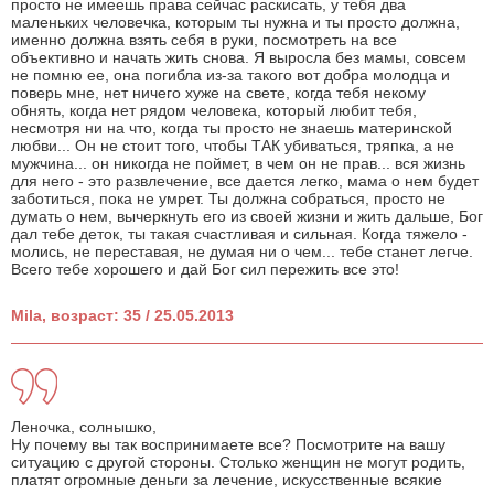
просто не имеешь права сейчас раскисать, у тебя два
маленьких человечка, которым ты нужна и ты просто должна,
именно должна взять себя в руки, посмотреть на все
объективно и начать жить снова. Я выросла без мамы, совсем
не помню ее, она погибла из-за такого вот добра молодца и
поверь мне, нет ничего хуже на свете, когда тебя некому
обнять, когда нет рядом человека, который любит тебя,
несмотря ни на что, когда ты просто не знаешь материнской
любви... Он не стоит того, чтобы ТАК убиваться, тряпка, а не
мужчина... он никогда не поймет, в чем он не прав... вся жизнь
для него - это развлечение, все дается легко, мама о нем будет
заботиться, пока не умрет. Ты должна собраться, просто не
думать о нем, вычеркнуть его из своей жизни и жить дальше, Бог
дал тебе деток, ты такая счастливая и сильная. Когда тяжело -
молись, не переставая, не думая ни о чем... тебе станет легче.
Всего тебе хорошего и дай Бог сил пережить все это!
Mila, возраст: 35 / 25.05.2013
Леночка, солнышко,
Ну почему вы так воспринимаете все? Посмотрите на вашу
ситуацию с другой стороны. Столько женщин не могут родить,
платят огромные деньги за лечение, искусственные всякие