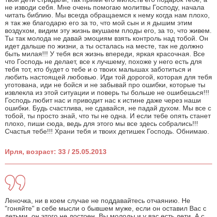
не изводи себя. Мне очень помогаю молитвы Господу, начала
читать библию. Мы всегда обращаемся к нему когда нам плохо,
я так же благодарю его за то, что мой сын и я дышим этим
воздухом, видим эту жизнь вкушаем плоды его, за то, что живем.
Ты так молода не давай эмоциям взять контроль над тобой. Он
идет дальше по жизни, а ты осталась на месте, так не должно
быть милая!!! У тебя вся жизнь впереди, яркая красочная. Все
что Господь не делает, все к лучшему, похоже у него есть для
тебя тот, кто будет о тебе и о твоих малышах заботиться и
любить настоящей любовью. Иди той дорогой, которая для тебя
уготована, иди не бойся и не забывай про ошибки, которые ты
извлекла из этой ситуации и поверь ты больше не ошибешься!!!
Господь любит нас и приводит нас к истине даже через наши
ошибки. Будь счастлива, не сдавайся, не падай духом. Мы все с
тобой, ты просто знай, что ты не одна. И если тебе опять станет
плохо, пиши сюда, ведь для этого мы все здесь собрались!!!
Счастья тебе!!! Храни тебя и твоих детишек Господь. Обнимаю.
Ирля, возраст: 33 / 25.05.2013
Леночка, ни в коем случае не поддавайтесь отчаянию. Не
"гоняйте" в себе мысли о бывшем муже, если он оставил Вас с
детьми, он этого не достоен. Вы молоды и у вас есть дети. А с