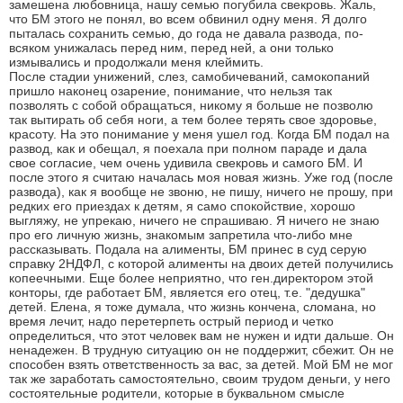
замешена любовница, нашу семью погубила свекровь. Жаль,
что БМ этого не понял, во всем обвинил одну меня. Я долго
пыталась сохранить семью, до года не давала развода, по-
всяком унижалась перед ним, перед ней, а они только
измывались и продолжали меня клеймить.
После стадии унижений, слез, самобичеваний, самокопаний
пришло наконец озарение, понимание, что нельзя так
позволять с собой обращаться, никому я больше не позволю
так вытирать об себя ноги, а тем более терять свое здоровье,
красоту. На это понимание у меня ушел год. Когда БМ подал на
развод, как и обещал, я поехала при полном параде и дала
свое согласие, чем очень удивила свекровь и самого БМ. И
после этого я считаю началась моя новая жизнь. Уже год (после
развода), как я вообще не звоню, не пишу, ничего не прошу, при
редких его приездах к детям, я само спокойствие, хорошо
выгляжу, не упрекаю, ничего не спрашиваю. Я ничего не знаю
про его личную жизнь, знакомым запретила что-либо мне
рассказывать. Подала на алименты, БМ принес в суд серую
справку 2НДФЛ, с которой алименты на двоих детей получились
копеечными. Еще более неприятно, что ген.директором этой
конторы, где работает БМ, является его отец, т.е. "дедушка"
детей. Елена, я тоже думала, что жизнь кончена, сломана, но
время лечит, надо перетерпеть острый период и четко
определиться, что этот человек вам не нужен и идти дальше. Он
ненадежен. В трудную ситуацию он не поддержит, сбежит. Он не
способен взять ответственность за вас, за детей. Мой БМ не мог
так же заработать самостоятельно, своим трудом деньги, у него
состоятельные родители, которые в буквальном смысле