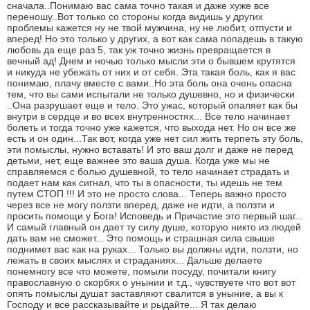
сначала..Понимаю вас сама точно такая и даже хуже все
переношу..Вот только со стороны когда видишь у других
проблемы кажется ну не твой мужчина, ну не любит, отпусти и
вперед! Но это только у других, а вот как сама попадешь в такую
любовь да еще раз 5, так уж точно жизнь превращается в
вечный ад! Днем и ночью только мысли эти о бывшем крутятся
и никуда не убежать от них и от себя. Эта такая боль, как я вас
понимаю, плачу вместе с вами..Но эта боль она очень опасна
тем, что вы сами испытали не только душевно, но и физически
..Она разрушает еще и тело. Это ужас, который опаляет как бы
внутри в сердце и во всех внутренностях... Все тело начинает
болеть и тогда точно уже кажется, что выхода нет. Но он все же
есть и он один...Так вот, когда уже нет сил жить терпеть эту боль,
эти помыслы, нужно вставать! И это ваш долг и даже не перед
детьми, нет, еще важнее это ваша душа. Когда уже мы не
справляемся с болью душевной, то тело начинает страдать и
подает нам как сигнал, что ты в опасности, ты идешь не тем
путем СТОП !!! И это не просто слова... Теперь важно просто
через все не могу ползти вперед, даже не идти, а ползти и
просить помощи у Бога! Исповедь и Причастие это первый шаг...
И самый главный он дает ту силу душе, которую никто из людей
дать вам не сможет... Это помощь и страшная сила свыше
поднимет вас как на руках... Только вы должны идти, ползти, но
лежать в своих мыслях и страданиях... Дальше делаете
понемногу все что можете, помыли посуду, почитали книгу
православную о скорбях о унынии и т.д., чувствуете что вот вот
опять помыслы душат заставляют свалится в уныние, а вы к
Господу и все рассказывайте и рыдайте... Я так делаю