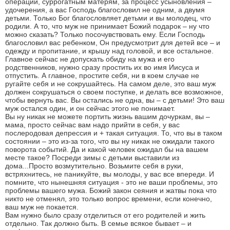
операции, суррогатным матерям, за процесс усыновления –
удочерения, а вас Господь благословил не одним, а двумя
детьми. Только Бог благословляет детьми и вы молодец, что
родили. А то, что муж не принимает Божий подарок – ну что
можно сказать? Только посочувствовать ему. Если Господь
благословил вас ребенком, Он предусмотрит для детей все – и
одежду и пропитание, и крышу над головой, и все остальное.
Главное сейчас не допускать обиду на мужа и его
родственников, нужно сразу простить их во имя Иисуса и
отпустить. А главное, простите себя, ни в коем случае не
ругайте себя и не сокрушайтесь. На самом деле, это ваш муж
должен сокрушаться о своем поступке, и делать все возможное,
чтобы вернуть вас. Вы остались не одна, вы – с детьми! Это ваш
муж остался один, и он сейчас этого не понимает.
Вы ну никак не можете портить жизнь вашим дочуркам, вы –
мама, просто сейчас вам надо прийти в себя, у вас
послеродовая депрессия и + такая ситуация. То, что вы в таком
состоянии – это из-за того, что вы ну никак не ожидали такого
поворота событий. Да и какой человек ожидал бы на вашем
месте такое? Посреди зимы с детьми выставили из
дома...Просто возмутительно. Возьмите себя в руки,
встряхнитесь, не паникуйте, вы молоды, у вас все впереди. И
помните, что нынешняя ситуация - это не ваши проблемы, это
проблемы вашего мужа. Божий закон сеяния и жатвы пока что
никто не отменял, это только вопрос времени, если конечно,
ваш муж не покается.
Вам нужно было сразу отделиться от его родителей и жить
отдельно. Так должно быть. В семье всякое бывает – и