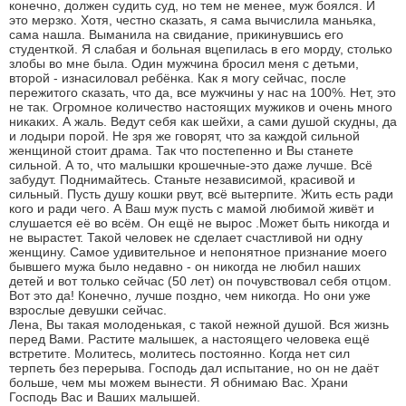
конечно, должен судить суд, но тем не менее, муж боялся. И
это мерзко. Хотя, честно сказать, я сама вычислила маньяка,
сама нашла. Выманила на свидание, прикинувшись его
студенткой. Я слабая и больная вцепилась в его морду, столько
злобы во мне была. Один мужчина бросил меня с детьми,
второй - изнасиловал ребёнка. Как я могу сейчас, после
пережитого сказать, что да, все мужчины у нас на 100%. Нет, это
не так. Огромное количество настоящих мужиков и очень много
никаких. А жаль. Ведут себя как шейхи, а сами душой скудны, да
и лодыри порой. Не зря же говорят, что за каждой сильной
женщиной стоит драма. Так что постепенно и Вы станете
сильной. А то, что малышки крошечные-это даже лучше. Всё
забудут. Поднимайтесь. Станьте независимой, красивой и
сильный. Пусть душу кошки рвут, всё вытерпите. Жить есть ради
кого и ради чего. А Ваш муж пусть с мамой любимой живёт и
слушается её во всём. Он ещё не вырос .Может быть никогда и
не вырастет. Такой человек не сделает счастливой ни одну
женщину. Самое удивительное и непонятное признание моего
бывшего мужа было недавно - он никогда не любил наших
детей и вот только сейчас (50 лет) он почувствовал себя отцом.
Вот это да! Конечно, лучше поздно, чем никогда. Но они уже
взрослые девушки сейчас.
Лена, Вы такая молоденькая, с такой нежной душой. Вся жизнь
перед Вами. Растите малышек, а настоящего человека ещё
встретите. Молитесь, молитесь постоянно. Когда нет сил
терпеть без перерыва. Господь дал испытание, но он не даёт
больше, чем мы можем вынести. Я обнимаю Вас. Храни
Господь Вас и Ваших малышей.