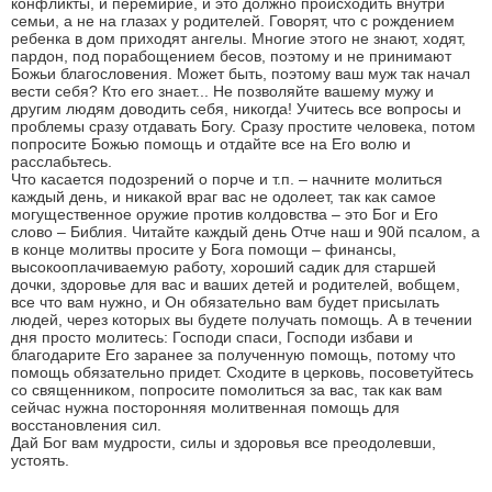
конфликты, и перемирие, и это должно происходить внутри
семьи, а не на глазах у родителей. Говорят, что с рождением
ребенка в дом приходят ангелы. Многие этого не знают, ходят,
пардон, под порабощением бесов, поэтому и не принимают
Божьи благословения. Может быть, поэтому ваш муж так начал
вести себя? Кто его знает... Не позволяйте вашему мужу и
другим людям доводить себя, никогда! Учитесь все вопросы и
проблемы сразу отдавать Богу. Сразу простите человека, потом
попросите Божью помощь и отдайте все на Его волю и
расслабьтесь.
Что касается подозрений о порче и т.п. – начните молиться
каждый день, и никакой враг вас не одолеет, так как самое
могущественное оружие против колдовства – это Бог и Его
слово – Библия. Читайте каждый день Отче наш и 90й псалом, а
в конце молитвы просите у Бога помощи – финансы,
высокооплачиваемую работу, хороший садик для старшей
дочки, здоровье для вас и ваших детей и родителей, вобщем,
все что вам нужно, и Он обязательно вам будет присылать
людей, через которых вы будете получать помощь. А в течении
дня просто молитесь: Господи спаси, Господи избави и
благодарите Его заранее за полученную помощь, потому что
помощь обязательно придет. Сходите в церковь, посоветуйтесь
со священником, попросите помолиться за вас, так как вам
сейчас нужна посторонняя молитвенная помощь для
восстановления сил.
Дай Бог вам мудрости, силы и здоровья все преодолевши,
устоять.