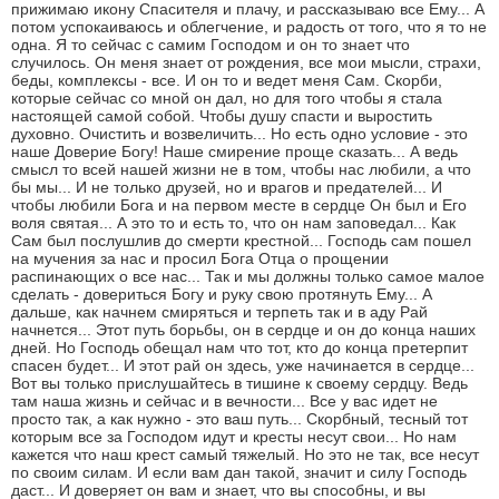
прижимаю икону Спасителя и плачу, и рассказываю все Ему... А
потом успокаиваюсь и облегчение, и радость от того, что я то не
одна. Я то сейчас с самим Господом и он то знает что
случилось. Он меня знает от рождения, все мои мысли, страхи,
беды, комплексы - все. И он то и ведет меня Сам. Скорби,
которые сейчас со мной он дал, но для того чтобы я стала
настоящей самой собой. Чтобы душу спасти и выростить
духовно. Очистить и возвеличить... Но есть одно условие - это
наше Доверие Богу! Наше смирение проще сказать... А ведь
смысл то всей нашей жизни не в том, чтобы нас любили, а что
бы мы... И не только друзей, но и врагов и предателей... И
чтобы любили Бога и на первом месте в сердце Он был и Его
воля святая... А это то и есть то, что он нам заповедал... Как
Сам был послушлив до смерти крестной... Господь сам пошел
на мучения за нас и просил Бога Отца о прощении
распинающих о все нас... Так и мы должны только самое малое
сделать - довериться Богу и руку свою протянуть Ему... А
дальше, как начнем смиряться и терпеть так и в аду Рай
начнется... Этот путь борьбы, он в сердце и он до конца наших
дней. Но Господь обещал нам что тот, кто до конца претерпит
спасен будет... И этот рай он здесь, уже начинается в сердце...
Вот вы только прислушайтесь в тишине к своему сердцу. Ведь
там наша жизнь и сейчас и в вечности... Все у вас идет не
просто так, а как нужно - это ваш путь... Скорбный, тесный тот
которым все за Господом идут и кресты несут свои... Но нам
кажется что наш крест самый тяжелый. Но это не так, все несут
по своим силам. И если вам дан такой, значит и силу Господь
даст... И доверяет он вам и знает, что вы способны, и вы