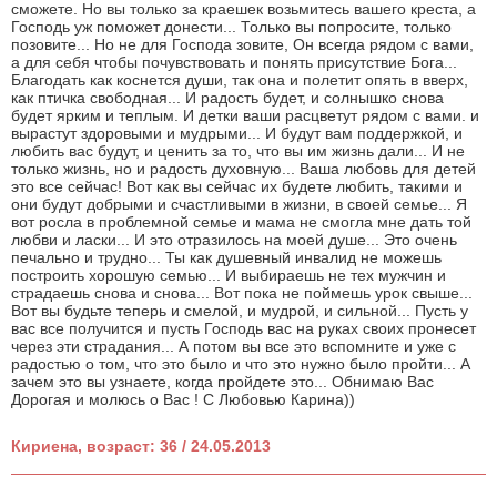
сможете. Но вы только за краешек возьмитесь вашего креста, а
Господь уж поможет донести... Только вы попросите, только
позовите... Но не для Господа зовите, Он всегда рядом с вами,
а для себя чтобы почувствовать и понять присутствие Бога...
Благодать как коснется души, так она и полетит опять в вверх,
как птичка свободная... И радость будет, и солнышко снова
будет ярким и теплым. И детки ваши расцветут рядом с вами. и
вырастут здоровыми и мудрыми... И будут вам поддержкой, и
любить вас будут, и ценить за то, что вы им жизнь дали... И не
только жизнь, но и радость духовную... Ваша любовь для детей
это все сейчас! Вот как вы сейчас их будете любить, такими и
они будут добрыми и счастливыми в жизни, в своей семье... Я
вот росла в проблемной семье и мама не смогла мне дать той
любви и ласки... И это отразилось на моей душе... Это очень
печально и трудно... Ты как душевный инвалид не можешь
построить хорошую семью... И выбираешь не тех мужчин и
страдаешь снова и снова... Вот пока не поймешь урок свыше...
Вот вы будьте теперь и смелой, и мудрой, и сильной... Пусть у
вас все получится и пусть Господь вас на руках своих пронесет
через эти страдания... А потом вы все это вспомните и уже с
радостью о том, что это было и что это нужно было пройти... А
зачем это вы узнаете, когда пройдете это... Обнимаю Вас
Дорогая и молюсь о Вас ! С Любовью Карина))
Кириена, возраст: 36 / 24.05.2013