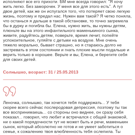
исполняют все его прихоти. БМ мне всегда говорил: "Я хочу
жить легко. Без заморочек. У меня все для этого есть". А тут
двое детей, как же он испугался того, что потеряет свою легкую
жизнь, поэтому и предал нас. Нужен вам такой? Я четко поняла,
что останься я дальше в такой обстановке, то точно загремела
бы в дурку и погибла бы. Елена, нужно жить, вы нужны детям,
плюньте вы на этого инфантильного маменькиного сынка,
живите, радуйтесь детям, поверьте, время лечит, попейте
успокоительное, гуляйте с детьми на воздухе. Мне очень
тяжело морально, бывает страшно, но я стараюсь долго не
застревать в этом состоянии и гнать плохие мысли подальше и
верить только в хорошее. Верьте и вы, Елена, и берегите себя
для своих детей.
Солнышко, возраст: 31 / 25.05.2013
Леночка, солнышко, так хочется тебя поддержать... У тебя
скорее всего сейчас послеродовая депрессия, поэтому ты так
все воспринимаешь... со стороны оно виднее, он сразу себя
показал... говорил, что любит и встречался с общей знакомой,
ни о какой порядочности тут не может быть и речи, маменькин
сынок, который абсолютно не готов и не умеет заботиться о
семье, к сожалению твоя влюбленность тебя ослепила. Ты