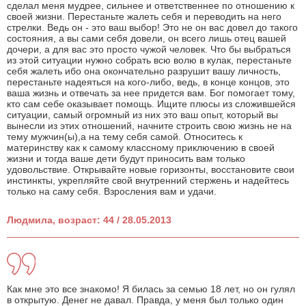
сделал меня мудрее, сильнее и ответственнее по отношению к
своей жизни. Перестаньте жалеть себя и переводить на него
стрелки. Ведь он - это ваш выбор! Это не он вас довел до такого
состояния, а вы сами себя довели, он всего лишь отец вашей
дочери, а для вас это просто чужой человек. Что бы выбраться
из этой ситуации нужно собрать всю волю в кулак, перестаньте
себя жалеть ибо она окончательно разрушит вашу личность,
перестаньте надеяться на кого-либо, ведь, в конце концов, это
ваша жизнь и отвечать за нее придется вам. Бог помогает тому,
кто сам себе оказывает помощь. Ищите плюсы из сложившейся
ситуации, самый огромный из них это ваш опыт, который вы
вынесли из этих отношений, начните строить свою жизнь не на
тему мужчин(ы),а на тему себя самой. Относитесь к
материнству как к самому классному приключению в своей
жизни и тогда ваше дети будут приносить вам только
удовольствие. Открывайте новые горизонты, восстановите свои
инстинкты, укрепляйте свой внутренний стержень и надейтесь
только на саму себя. Взросления вам и удачи.
Людмила, возраст: 44 / 28.05.2013
Как мне это все знакомо! Я билась за семью 18 лет, но он гулял
в открытую. Денег не давал. Правда, у меня был только один