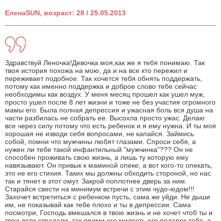
ЕленаSUN, возраст: 28 / 25.05.2013
Здравствуй Леночка!Девочка моя,как же я тебя понимаю. Так
твоя история похожа на мою, да и на все кто пережил и
переживает подобное. Так хочется тебя обнять поддержать,
потому как именно поддержка и доброе слово тебе сейчас
необходимы как воздух. У меня месяц прошел как ушел муж,
просто ушел после 8 лет жизни и тоже не без участия огромного
мамы его. Была полная депрессия и ужасная боль вся душа на
части разбилась не собрать ее. Высохла просто ужас. Делаю
все через силу потому что есть ребенок и я ему нужна. И ты моя
хорошая не изводи себя вопросами, не капайся. Займись
собой, помни что мужчины любят глазами. Спроси себя, а
нужен ли тебе такой инфантильный "мужчинка"??? Он не
способен проживать свою жизнь, а лишь ту которую ему
навязывают. Он привык к маминой опеке, а вот кого-то опекать,
это не его стихия. Таких мы должны обходить стороной, но нас
так и тянет в этот омут. Закрой поплотнее дверь за ним.
Старайся свести на минимум встречи с этим чудо-юдом!!!
Захочет встретиться с ребенком пусть, сама же уйди. Не дыши
им, не показывай как тебе плохо и ты в депрессии. Сама
посмотри, Господь вмешался в твою жизнь и не хочет чтоб ты и
твои дети страдали, так прими его милость его подарок тебе, а