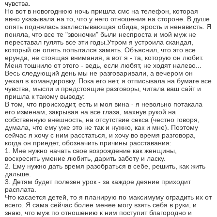
чувства.
Но вот в новогоднюю ночь пришла смс на телефон, которая
явно указывала на то, что у него отношения на стороне. В душе
опять поднялась захлестывающая обида, ярость и ненависть. Я
поняла, что все те "звоночки" были неспроста и мой муж не
переставал гулять все эти годы.Утром я устроила скандал,
который он опять попытался замять. Объяснил, что это все
ерунда, не стоящая внимания, а вот я - та, которую он любит.
Меня тошнило от этого - ведь, если любят, не ходят налево...
Весь следующий день мы не разговаривали, а вечером он
уехал в командировку. Пока его нет, я отписывала на бумаге все
чувства, мысли и предстоящие разговоры, читала ваш сайт и
пришла к такому выводу:
В том, что происходит, есть и моя вина - я невольно потакала
его изменам, закрывая на все глаза, махнув рукой на
собственную внешность, на отсутствие секса (честно говоря,
думала, что ему уже это не так и нужно, как и мне). Поэтому
сейчас я хочу с ним расстаться, и хочу во время разговора,
когда он приедет, обозначить причины расставания:
1. Мне нужно начать свое возрождение как женщины,
воскресить умение любить, дарить заботу и ласку.
2. Ему нужно дать время разобраться в себе, решить, как жить
дальше.
3. Детям будет полезен урок - за каждое деяние приходит
расплата.
Что касается детей, то я планирую по максимуму оградить их от
всего. Я сама сейчас более менее могу взять себя в руки, и
знаю, что муж по отношению к ним поступит благородно и