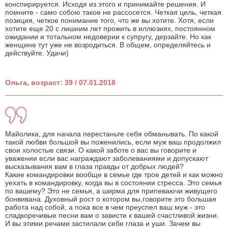
конспирируется. Исходя из этого и принимайте решения. И
помните - само собою такое не рассосется. Четкая цель, четкая
позиция, четкое понимание того, что же вы хотите. Хотя, если
хотите еще 20 с лишним лет прожить в иллюзиях, постоянном
ожидании и тотальном недоверии к супругу, дерзайте. Но как
женщине тут уже не возродиться. В общем, определяйтесь и
действуйте. Удачи)
Ольга, возраст: 39 / 07.01.2018
Майолика, для начала перестаньте себя обманывать. По какой
такой любви большой вы поженились, если муж ваш продолжил
свои холостые связи. О какой заботе о вас вы говорите и
уважении если вас награждают заболеваниями и допускают
высказывания вам в глаза правды от добрых людей?
Какие командировки вообще в семье где трое детей и как можно
уехать в командировку, когда вы в состоянии стресса. Это семья
по вашему? Это не семья, а ширма для припеваючи живущего
бонвивана. Духовный рост о котором вы,говорите это большая
работа над собой, а пока все в чем преуспел ваш муж - это
сладкоречивые песни вам о зависти к вашей счастливой жизни.
И вы этими речами застилали себе глаза и уши. Зачем вы