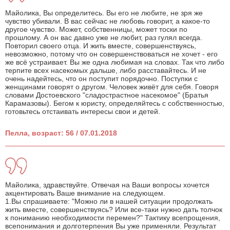
Майолика, Вы определитесь. Вы его не любите, не зря же
чувство убивали. В вас сейчас не любовь говорит, а какое-то
другое чувство. Может, собственницы, может тоски по
прошлому. А он вас давно уже не любит, раз гулял всегда.
Повторил своего отца. И жить вместе, совершенствуясь,
невозможно, потому что он совершенствоваться не хочет - его
же всё устраивает. Вы же одна любимая на словах. Так что либо
терпите всех насекомых дальше, либо расставайтесь. И не
очень надейтесь, что он поступит порядочно. Поступки с
женщинами говорят о другом. Человек живёт для себя. Говоря
словами Достоевского "сладострастное насекомое" (Братья
Карамазовы). Бегом к юристу, определяйтесь с собственностью,
готовьтесь отстаивать интересы свои и детей.
Пелла, возраст: 56 / 07.01.2018
Майолика, здравствуйте. Отвечая на Ваши вопросы хочется
акцентировать Ваше внимание на следующем.
1.Вы спрашиваете: "Можно ли в нашей ситуации продолжать
жить вместе, совершенствуясь? Или все-таки нужно дать толчок
к пониманию необходимости перемен?" Тактику всепрощения,
всепонимания и долготерпения Вы уже применяли. Результат