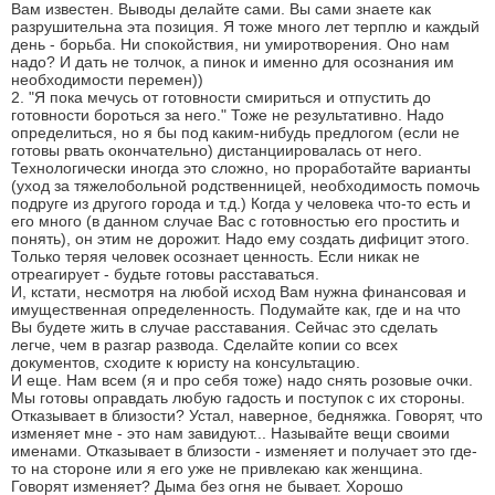
Вам известен. Выводы делайте сами. Вы сами знаете как
разрушительна эта позиция. Я тоже много лет терплю и каждый
день - борьба. Ни спокойствия, ни умиротворения. Оно нам
надо? И дать не толчок, а пинок и именно для осознания им
необходимости перемен))
2. "Я пока мечусь от готовности смириться и отпустить до
готовности бороться за него." Тоже не результативно. Надо
определиться, но я бы под каким-нибудь предлогом (если не
готовы рвать окончательно) дистанциировалась от него.
Технологически иногда это сложно, но проработайте варианты
(уход за тяжелобольной родственницей, необходимость помочь
подруге из другого города и т.д.) Когда у человека что-то есть и
его много (в данном случае Вас с готовностью его простить и
понять), он этим не дорожит. Надо ему создать дифицит этого.
Только теряя человек осознает ценность. Если никак не
отреагирует - будьте готовы расставаться.
И, кстати, несмотря на любой исход Вам нужна финансовая и
имущественная определенность. Подумайте как, где и на что
Вы будете жить в случае расставания. Сейчас это сделать
легче, чем в разгар развода. Сделайте копии со всех
документов, сходите к юристу на консультацию.
И еще. Нам всем (я и про себя тоже) надо снять розовые очки.
Мы готовы оправдать любую гадость и поступок с их стороны.
Отказывает в близости? Устал, наверное, бедняжка. Говорят, что
изменяет мне - это нам завидуют... Называйте вещи своими
именами. Отказывает в близости - изменяет и получает это где-
то на стороне или я его уже не привлекаю как женщина.
Говорят изменяет? Дыма без огня не бывает. Хорошо