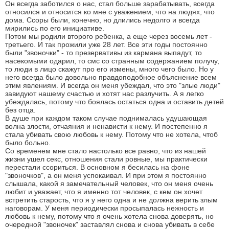
Он всегда заботился о нас, стал больше зарабатывать, всегда
относился и относится ко мне с уважением, что на людях, что
дома. Ссоры были, конечно, но длились недолго и всегда
мирились по его инициативе.
Потом мы родили второго ребенка, а еще через восемь лет -
третьего. И так прожили уже 28 лет. Все эти годы постоянно
были "звоночки" - то презервативы из кармана выпадут, то
насекомыми одарил, то смс со странным содержанием получу,
то люди в лицо скажут про его измены, много чего было. Но у
него всегда было довольно правдоподобное объяснение всем
этим явлениям. И всегда он меня убеждал, что это "злые люди"
завидуют нашему счастью и хотят нас разлучить. А я легко
убеждалась, потому что боялась остаться одна и оставить детей
без отца.
В душе при каждом таком случае поднималась удушающая
волна злости, отчаяния и ненависти к нему. И постепенно я
стала убивать свою любовь к нему. Потому что не хотела, чтоб
было больно.
Со временем мне стало настолько все равно, что из нашей
жизни ушел секс, отношения стали ровные, мы практически
перестали ссориться. В основном я бесилась на фоне
"звоночков", а он меня успокаивал. И при этом я постоянно
слышала, какой я замечательный человек, что он меня очень
любит и уважает, что я именно тот человек, с кем он хочет
встретить старость, что я у него одна и не должна верить злым
наговорам. У меня периодически просыпалась нежность и
любовь к нему, потому что я очень хотела снова доверять, но
очередной "звоночек" заставлял снова и снова убивать в себе