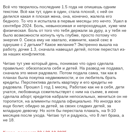
Всё что творилось последние 1.5 года не опишешь одним
текстом. Всё как тут, один в один, стала плохой, с ней он
делился какая я плохая жена, она, конечно, жалела его
бедного. То что я испытала в первые месяцы это нечто. Ушел в
сентябре 2024. Боль, невыносимая и непроходящая, хуже чем
физическая. Боль от того что тебя держали за дуру, а у тебя не
было возможности копнуть чуть глубже, просто потому что
энергия 0. Секса ему не хватало, извините, какой секс в
однушке с 2 детьми? Какое желание? Экстренно вышла на
работу, дочке 1.3, сначала навещал детей, потом перестал из-
за наших конфликтов.
Читаю тут уже который день, понимаю что одно сделала
правильно: обезопасила себя и детей. На развод не подавал,
сначала это меня радовало. Потом подала сама, так как в
планах была покупка недвижимости, и он любитель брать
кредиты. Перспектива делить квартиру и его кредиты не
радовала. Прошел 1 год 1 месяц. Работаю как не в себя, дети
учатся, любовница сожительствует с ним на съеме, в июне
сделала аборт, кредитов набрали непосильных, жениться он не
торопится, на алименты подала официально. Но иногда все
еще болит, обидно за детей, за своих сладких детей, за
младшую девочку. Но хотя бы перестала плакать, на 9-10
месяцев после ухода. Читаю тут и радуюсь, что 8 лет брака, а
не 18.