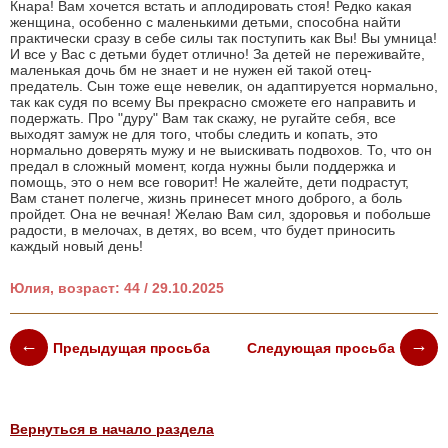
Кнара! Вам хочется встать и аплодировать стоя! Редко какая
женщина, особенно с маленькими детьми, способна найти
практически сразу в себе силы так поступить как Вы! Вы умница!
И все у Вас с детьми будет отлично! За детей не переживайте,
маленькая дочь бм не знает и не нужен ей такой отец-
предатель. Сын тоже еще невелик, он адаптируется нормально,
так как судя по всему Вы прекрасно сможете его направить и
подержать. Про "дуру" Вам так скажу, не ругайте себя, все
выходят замуж не для того, чтобы следить и копать, это
нормально доверять мужу и не выискивать подвохов. То, что он
предал в сложный момент, когда нужны были поддержка и
помощь, это о нем все говорит! Не жалейте, дети подрастут,
Вам станет полегче, жизнь принесет много доброго, а боль
пройдет. Она не вечная! Желаю Вам сил, здоровья и побольше
радости, в мелочах, в детях, во всем, что будет приносить
каждый новый день!
Юлия, возраст: 44 / 29.10.2025
Предыдущая просьба
Следующая просьба
Вернуться в начало раздела