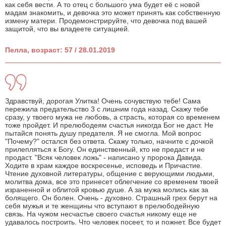
как себя вести. А то отец с большого ума будет её с новой
мадам знакомить, и девочка это может принять как собственную
измену матери. Продемонстрируйте, что девочка под вашей
защитой, что вы владеете ситуацией.
Пелла, возраст: 57 / 28.01.2019
Здравствуй, дорогая Улитка! Очень сочувствую тебе! Сама
пережила предательство 3 с лишним года назад. Скажу тебе
сразу, у твоего мужа не любовь, а страсть, которая со временем
тоже пройдет. И прелюбодеям счастья никогда Бог не даст. Не
пытайся понять душу предателя. Я не смогла. Мой вопрос
"Почему?" остался без ответа. Скажу только, начните с дочкой
прилепляться к Богу. Он единственный, кто не предаст и не
продаст. "Всяк человек ложь" - написано у пророка Давида.
Ходите в храм каждое воскресенье, исповедь и Причастие.
Чтение духовной литературы, общение с верующими людьми,
молитва дома, все это принесет облегчение со временем твоей
израненной и облитой кровью душе. А за мужа молись как за
болящего. Он болен. Очень - духовно. Страшный грех берут на
себя мужья и те женщины что вступают в прелюбодейную
связь. На чужом несчастье своего счастья никому еще не
удавалось построить. Что человек посеет, то и пожнет. Все будет