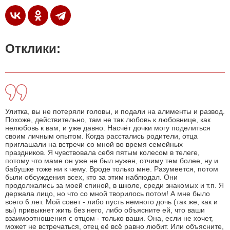
Отклики:
Улитка, вы не потеряли головы, и подали на алименты и развод.
Похоже, действительно, там не так любовь к любовнице, как
нелюбовь к вам, и уже давно. Насчёт дочки могу поделиться
своим личным опытом. Когда расстались родители, отца
приглашали на встречи со мной во время семейных
праздников. Я чувствовала себя пятым колесом в телеге,
потому что маме он уже не был нужен, отчиму тем более, ну и
бабушке тоже ни к чему. Вроде только мне. Разумеется, потом
были обсуждения всех, кто за этим наблюдал. Они
продолжались за моей спиной, в школе, среди знакомых и т.п. Я
держала лицо, но что со мной творилось потом! А мне было
всего 6 лет. Мой совет - либо пусть немного дочь (так же, как и
вы) привыкнет жить без него, либо объясните ей, что ваши
взаимоотношения с отцом - только ваши. Она, если не хочет,
может не встречаться, отец её всё равно любит. Или объясните,