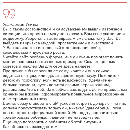
Уважаемая Улитка,
Вы с таким достоинством и самоуважением вышли из грязной
ситуации, что просто не могу не выразить Вам свое уважение и
поддержку. Уверена, с таким здравым смыслом, как у Вас, Вы
выйдете из кризиса мудрой, просветленной и счастливой.
У Вас начинается интересный этап познания себя,
самоанализа и духовного роста.
Читайте сайт, особенно форум, мне он очень помогает понять
многие вопросы на жизненных примерах. Сколько ценных
советов и мыслей Вы для себя здесь найдете!
Про дочку: я бы спросила ее саму, хочет ли она сейчас
видиться с отцом, или сделать временную паузу. Походите к
детскому психологу, если есть возможность. Уделяйте ей
больше времени, пусть делится своими переживаниям,
разговаривайте с ней. Вам сейчас важно дать дочке правильные
ориентиры в жизни, сформировать правильное мировоззрение
и нетерпимость к греху.
Важно: сразу оговорите с БМ условия встреч с дочерью - на них
должен присутствовать только он, никаках "дам сердца", пока
она не станет официальной женой. Не надо дополнительно
травмировать ребенка. Главное - не навредить ей.
Еще надо поговорить с ребенком об этой ситуации.
Как объяснить развод детям: