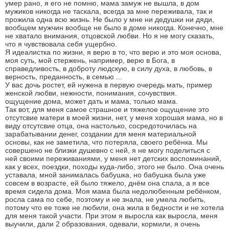
умер рано, я его не помню, мама замуж не вышла, в дом
мужиков никогда не таскала, всегда за мне переживала, так и
прожила одна всю жизнь. Не было у мне ни дедушки ни дяди,
вообщем мужчин вообще не было в доме никогда. Конечно, мне
не хватало внимания, отцовской любви. Но я не могу сказать,
что я чувствовала себя ущербно.
Я идеалистка по жизни, я верю в то, что верю и это моя основа,
моя суть, мой стержень, например, верю в Бога, в
справедливость, в доброту людскую, в силу духа, в любовь, в
верность, преданность, в семью ...
У вас дочь ростет, ей нужена в первую очередь мать, пример
женской любви, нежности, понимания, сочувствия.
ощущение дома, может дать и мама, только мама.
Так вот, для меня самое страшное и тяжелое ощущение это
отсутсвие матери в моей жизни, нет, у меня хорошая мама, но в
виду отсутсвие отца, она настолько, сосредоточилась на
зарабатывании денег, создании для меня материальной
основы, как не заметила, что потеряла, своего ребёнка. Мы
совершено не близки душевно с ней, я не могу поделиться с
ней своими переживаниями, у меня нет детских воспоминаний,
как у всех, поездки, походы куда-либо, этого не было. Она очень
уставала, мной занималась бабушка, но бабушка была уже
совсем в возрасте, ей было тяжело, днём она спала, а я все
время сидела дома. Моя мама была недолюбенным ребёнком,
росла сама по себе, поэтому и не знала, не умела любить,
потому что ее тоже не любили, она жила в бедности и не хотела
для меня такой участи. При этом я выросла как выросла, меня
выучили, дали 2 образования, одевали, кормили, я очень