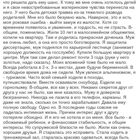
что решила дать ему шанс. К тому же мне очень хотелось детей
и я свои невостребованные материнские чувства перенесла на
него. У него была детская травма из-за тяжелого развода
родителей. Мне его было безумно жаль. Наверное, это и есть
моя роковая ошибка - выйти замуж из жалости. Хотя со
временем появилось и уважение, и гордость, но не страсть. В-
общем, поженились. Жили 10 лет в малосемейном общежитии,
копили на квартиру. Там и родилась прекрасная доченька. Муж
ее очень любил, а она его просто боготворила. Я защитила
диссертацию, муж поднялся по карьерной лестнице (занимает
хорошую должность на госслужбе). Купили большую квартиру в
центре. Муж там сам делал ремонт почти 3 года (руки у него
золотые, надо сказать). Моих вложений тоже было не мало.
Всегда работала в 2-х, 3-х местах, даже будучи беременной. В
свободное время дома не сидели. Муж увлекся альпинизмом, я
- туризмом. Часто всей семьей ходили в походы,
путешествовали. Вместе осваивали сноуборд. Ездили на
горнолыжку. В-общем, все как у всех. Никаких секретов друг от
друга у нас не было, как мне казалось. Мужу я доверяла
безгранично. Никогда не лазила в его телефон, карманы. Я
даже не знала, сколько он точно зарабатывает. Давала ему
полную свободу. Одно но. В последние годы совсем не
ладилась интимная жизнь. Причем интерес друг к другу
потеряли обоюдно. И я его не хотела и он меня. Все было - и
обожаемый ребенок, и финансовая стабильность, и общие
интересы. Но супружеской близости не было. Жили как очень
хорошие друзья. Я старалась это исправить. Стала ходить в
тренажерный зал, старалась красиво одеваться, всегда быть