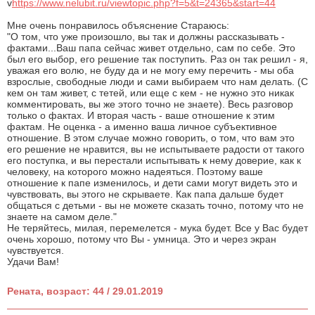
v
https://www.nelubit.ru/viewtopic.php?f=5&t=24365&start=44
Мне очень понравилось объяснение Стараюсь:
"О том, что уже произошло, вы так и должны рассказывать -
фактами...Ваш папа сейчас живет отдельно, сам по себе. Это
был его выбор, его решение так поступить. Раз он так решил - я,
уважая его волю, не буду да и не могу ему перечить - мы оба
взрослые, свободные люди и сами выбираем что нам делать. (С
кем он там живет, с тетей, или еще с кем - не нужно это никак
комментировать, вы же этого точно не знаете). Весь разговор
только о фактах. И вторая часть - ваше отношение к этим
фактам. Не оценка - а именно ваша личное субъективное
отношение. В этом случае можно говорить, о том, что вам это
его решение не нравится, вы не испытываете радости от такого
его поступка, и вы перестали испытывать к нему доверие, как к
человеку, на которого можно надеяться. Поэтому ваше
отношение к папе изменилось, и дети сами могут видеть это и
чувствовать, вы этого не скрываете. Как папа дальше будет
общаться с детьми - вы не можете сказать точно, потому что не
знаете на самом деле."
Не теряйтесь, милая, перемелется - мука будет. Все у Вас будет
очень хорошо, потому что Вы - умница. Это и через экран
чувствуется.
Удачи Вам!
Рената, возраст: 44 / 29.01.2019