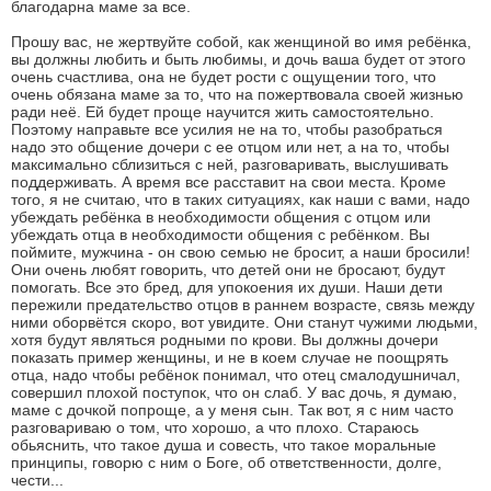
благодарна маме за все.
Прошу вас, не жертвуйте собой, как женщиной во имя ребёнка,
вы должны любить и быть любимы, и дочь ваша будет от этого
очень счастлива, она не будет рости с ощущении того, что
очень обязана маме за то, что на пожертвовала своей жизнью
ради неё. Ей будет проще научится жить самостоятельно.
Поэтому направьте все усилия не на то, чтобы разобраться
надо это общение дочери с ее отцом или нет, а на то, чтобы
максимально сблизиться с ней, разговаривать, выслушивать
поддерживать. А время все расставит на свои места. Кроме
того, я не считаю, что в таких ситуациях, как наши с вами, надо
убеждать ребёнка в необходимости общения с отцом или
убеждать отца в необходимости общения с ребёнком. Вы
поймите, мужчина - он свою семью не бросит, а наши бросили!
Они очень любят говорить, что детей они не бросают, будут
помогать. Все это бред, для упокоения их души. Наши дети
пережили предательство отцов в раннем возрасте, связь между
ними оборвётся скоро, вот увидите. Они станут чужими людьми,
хотя будут являться родными по крови. Вы должны дочери
показать пример женщины, и не в коем случае не поощрять
отца, надо чтобы ребёнок понимал, что отец смалодушничал,
совершил плохой поступок, что он слаб. У вас дочь, я думаю,
маме с дочкой попроще, а у меня сын. Так вот, я с ним часто
разговариваю о том, что хорошо, а что плохо. Стараюсь
обьяснить, что такое душа и совесть, что такое моральные
принципы, говорю с ним о Боге, об ответственности, долге,
чести...