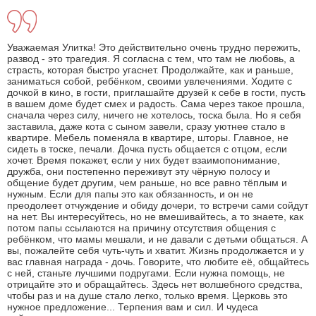
Уважаемая Улитка! Это действительно очень трудно пережить,
развод - это трагедия. Я согласна с тем, что там не любовь, а
страсть, которая быстро угаснет. Продолжайте, как и раньше,
заниматься собой, ребёнком, своими увлечениями. Ходите с
дочкой в кино, в гости, приглашайте друзей к себе в гости, пусть
в вашем доме будет смех и радость. Сама через такое прошла,
сначала через силу, ничего не хотелось, тоска была. Но я себя
заставила, даже кота с сыном завели, сразу уютнее стало в
квартире. Мебель поменяла в квартире, шторы. Главное, не
сидеть в тоске, печали. Дочка пусть общается с отцом, если
хочет. Время покажет, если у них будет взаимопонимание,
дружба, они постепенно переживут эту чёрную полосу и
общение будет другим, чем раньше, но все равно тёплым и
нужным. Если для папы это как обязанность, и он не
преодолеет отчуждение и обиду дочери, то встречи сами сойдут
на нет. Вы интересуйтесь, но не вмешивайтесь, а то знаете, как
потом папы ссылаются на причину отсутствия общения с
ребёнком, что мамы мешали, и не давали с детьми общаться. А
вы, пожалейте себя чуть-чуть и хватит. Жизнь продолжается и у
вас главная награда - дочь. Говорите, что любите её, общайтесь
с ней, станьте лучшими подругами. Если нужна помощь, не
отрицайте это и обращайтесь. Здесь нет волшебного средства,
чтобы раз и на душе стало легко, только время. Церковь это
нужное предложение... Терпения вам и сил. И чудеса