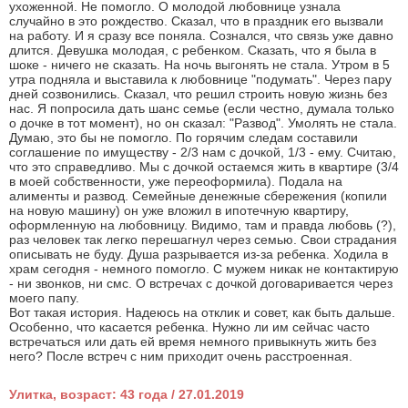
ухоженной. Не помогло. О молодой любовнице узнала
случайно в это рождество. Сказал, что в праздник его вызвали
на работу. И я сразу все поняла. Сознался, что связь уже давно
длится. Девушка молодая, с ребенком. Сказать, что я была в
шоке - ничего не сказать. На ночь выгонять не стала. Утром в 5
утра подняла и выставила к любовнице "подумать". Через пару
дней созвонились. Сказал, что решил строить новую жизнь без
нас. Я попросила дать шанс семье (если честно, думала только
о дочке в тот момент), но он сказал: "Развод". Умолять не стала.
Думаю, это бы не помогло. По горячим следам составили
соглашение по имуществу - 2/3 нам с дочкой, 1/3 - ему. Считаю,
что это справедливо. Мы c дочкой остаемся жить в квартире (3/4
в моей собственности, уже переоформила). Подала на
алименты и развод. Семейные денежные сбережения (копили
на новую машину) он уже вложил в ипотечную квартиру,
оформленную на любовницу. Видимо, там и правда любовь (?),
раз человек так легко перешагнул через семью. Свои страдания
описывать не буду. Душа разрывается из-за ребенка. Ходила в
храм сегодня - немного помогло. С мужем никак не контактирую
- ни звонков, ни смс. О встречах с дочкой договаривается через
моего папу.
Вот такая история. Надеюсь на отклик и совет, как быть дальше.
Особенно, что касается ребенка. Нужно ли им сейчас часто
встречаться или дать ей время немного привыкнуть жить без
него? После встреч с ним приходит очень расстроенная.
Улитка, возраст: 43 года / 27.01.2019