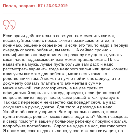
Пелла, возраст: 57 / 26.03.2019
Если врачи действительно советуют вам сменить климат,
посоветуйтесь еще с несколькими независимо от этих, я
понимаю, решение серьезное, и если это так, то надо в первую
очередь спасать ребенка, вы мать. .. А сейчас срочно к
квалифицированному юристу по разделу имущества, узнать
какая часть недвижимости вам может принадлежать. Плюс
надавить на мужа, лучше пусть больше вам даст, и надо
рассмотреть варианты тогда недорого жилья или даже комнаты
в живучем климате для ребенка, может есть какие-то
родственники там. А может и нужно пойти к нотариусу, и по
документу обязать платить его алименты в сумме
максимальной, как договоритесь, а не две трети от
официальной зарплаты как суд присудит, если финансовый
вопрос появится вдруг после, сами решайте как чувствуете.
Так как с переездом неизвестно как поведет себя, а у вас
документ на руках, другое. Для этого и развода не надо.
Узнайте обо всем у юриста. Вам предельно тяжело, и вам
нужна помощь родных, может живы родители? Может свекровь
и свекр помогут и вашему больному ребенку с покупкой жилья,
попробуйте потребовать. Спрос не ударит в нос, как говорится.
Я понимаю, советы давать легко, у вас тяжелая ситуация, но