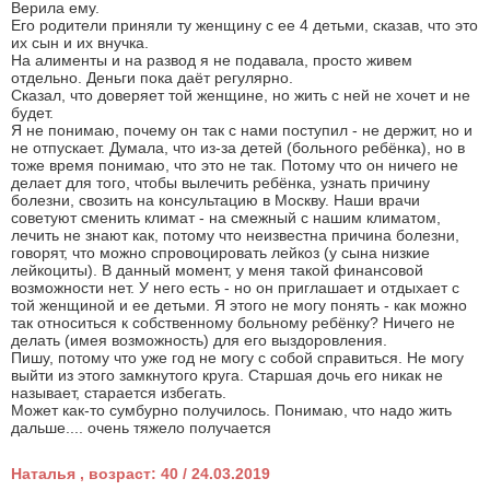
Верила ему.
Его родители приняли ту женщину с ее 4 детьми, сказав, что это
их сын и их внучка.
На алименты и на развод я не подавала, просто живем
отдельно. Деньги пока даёт регулярно.
Сказал, что доверяет той женщине, но жить с ней не хочет и не
будет.
Я не понимаю, почему он так с нами поступил - не держит, но и
не отпускает. Думала, что из-за детей (больного ребёнка), но в
тоже время понимаю, что это не так. Потому что он ничего не
делает для того, чтобы вылечить ребёнка, узнать причину
болезни, свозить на консультацию в Москву. Наши врачи
советуют сменить климат - на смежный с нашим климатом,
лечить не знают как, потому что неизвестна причина болезни,
говорят, что можно спровоцировать лейкоз (у сына низкие
лейкоциты). В данный момент, у меня такой финансовой
возможности нет. У него есть - но он приглашает и отдыхает с
той женщиной и ее детьми. Я этого не могу понять - как можно
так относиться к собственному больному ребёнку? Ничего не
делать (имея возможность) для его выздоровления.
Пишу, потому что уже год не могу с собой справиться. Не могу
выйти из этого замкнутого круга. Старшая дочь его никак не
называет, старается избегать.
Может как-то сумбурно получилось. Понимаю, что надо жить
дальше.... очень тяжело получается
Наталья , возраст: 40 / 24.03.2019