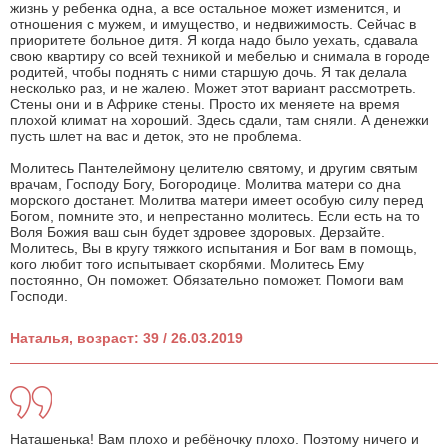
жизнь у ребенка одна, а все остальное может изменится, и
отношения с мужем, и имущество, и недвижимость. Сейчас в
приоритете больное дитя. Я когда надо было уехать, сдавала
свою квартиру со всей техникой и мебелью и снимала в городе
родитей, чтобы поднять с ними старшую дочь. Я так делала
несколько раз, и не жалею. Может этот вариант рассмотреть.
Стены они и в Африке стены. Просто их меняете на время
плохой климат на хороший. Здесь сдали, там сняли. А денежки
пусть шлет на вас и деток, это не проблема.
Молитесь Пантелеймону целителю святому, и другим святым
врачам, Господу Богу, Богородице. Молитва матери со дна
морского достанет. Молитва матери имеет особую силу перед
Богом, помните это, и непрестанно молитесь. Если есть на то
Воля Божия ваш сын будет здровее здоровых. Дерзайте.
Молитесь, Вы в кругу тяжкого испытания и Бог вам в помощь,
кого любит того испытывает скорбями. Молитесь Ему
постоянно, Он поможет. Обязательно поможет. Помоги вам
Господи.
Наталья, возраст: 39 / 26.03.2019
Наташенька! Вам плохо и ребёночку плохо. Поэтому ничего и