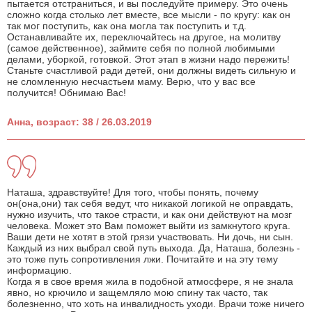
пытается отстраниться, и вы последуйте примеру. Это очень
сложно когда столько лет вместе, все мысли - по кругу: как он
так мог поступить, как она могла так поступить и т.д.
Останавливайте их, переключайтесь на другое, на молитву
(самое действенное), займите себя по полной любимыми
делами, уборкой, готовкой. Этот этап в жизни надо пережить!
Станьте счастливой ради детей, они должны видеть сильную и
не сломленную несчастьем маму. Верю, что у вас все
получится! Обнимаю Вас!
Анна, возраст: 38 / 26.03.2019
Наташа, здравствуйте! Для того, чтобы понять, почему
он(она,они) так себя ведут, что никакой логикой не оправдать,
нужно изучить, что такое страсти, и как они действуют на мозг
человека. Может это Вам поможет выйти из замкнутого круга.
Ваши дети не хотят в этой грязи участвовать. Ни дочь, ни сын.
Каждый из них выбрал свой путь выхода. Да, Наташа, болезнь -
это тоже путь сопротивления лжи. Почитайте и на эту тему
информацию.
Когда я в свое время жила в подобной атмосфере, я не знала
явно, но крючило и защемляло мою спину так часто, так
болезненно, что хоть на инвалидность уходи. Врачи тоже ничего