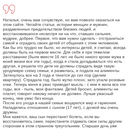
Наталья, очень вам сочувствую, но вам повезло оказаться на
этом сайте. Читайте статьи, истории женщин и мужчин,
раздавленных предательством близких людей, и
восстановившихся несмотря ни на что, ставших сильнее,
мудрее, добрее. Первое, что вам нужно сделать - отстраниться
самой и оградить своих детей от общения с этим человеком.
Как бы это трудно не было, но интересы детей, я считаю, всегда
должны быть на первом месте. Для себя я при тяжелом
расставании (были вместе 16 лет, не было никого кроме мужа в
моей жизни все эти годы), когда я стала догадываться что есть
другая, я решила что дети не должны страдать видя такую
уродливую схему семьи, и развелась, и подала на алименты.
Затянулось все на 3 года и тянется до сих пор (делим
квартиру). Страдала год, было жутко плохо, зато упали розовые
очки. Теперь меня в ужас приводит мысль - с кем я жила все эти
годы, все - пыль, мои фантазии. Детей бросил, алименты не
платит, говорит никому ничего не должен. Лучше ужасный
конец, чем ужас без конца.
После его ухода в нашей семье воцарился мир и гармония.
Наладились отношения с сыном (17 лет), с дочкой мы очень
дружны.
Мне кажется, ваш сын перестанет болеть, если вы
восстановитесь сами, перестанете отдавать свои силы другим
сторонам в этом странном треугольнике. Старшая дочь уже