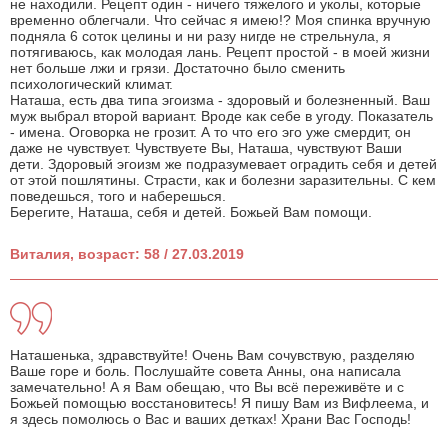
не находили. Рецепт один - ничего тяжелого и уколы, которые
временно облегчали. Что сейчас я имею!? Моя спинка вручную
подняла 6 соток целины и ни разу нигде не стрельнула, я
потягиваюсь, как молодая лань. Рецепт простой - в моей жизни
нет больше лжи и грязи. Достаточно было сменить
психологический климат.
Наташа, есть два типа эгоизма - здоровый и болезненный. Ваш
муж выбрал второй вариант. Вроде как себе в угоду. Показатель
- имена. Оговорка не грозит. А то что его эго уже смердит, он
даже не чувствует. Чувствуете Вы, Наташа, чувствуют Ваши
дети. Здоровый эгоизм же подразумевает оградить себя и детей
от этой пошлятины. Страсти, как и болезни заразительны. С кем
поведешься, того и наберешься.
Берегите, Наташа, себя и детей. Божьей Вам помощи.
Виталия, возраст: 58 / 27.03.2019
Наташенька, здравствуйте! Очень Вам сочувствую, разделяю
Ваше горе и боль. Послушайте совета Анны, она написала
замечательно! А я Вам обещаю, что Вы всё переживёте и с
Божьей помощью восстановитесь! Я пишу Вам из Вифлеема, и
я здесь помолюсь о Вас и ваших детках! Храни Вас Господь!