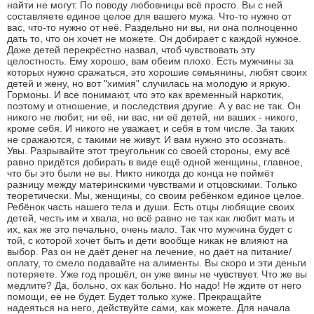
найти не могут. По поводу любовницы всё просто. Вы с ней
составляете единое целое для вашего мужа. Что-то нужно от
вас, что-то нужно от неё. Раздельно ни вы, ни она полноценно
дать то, что он хочет не можете. Он добирает с каждой нужное.
Даже детей перекрёстно назвал, чтоб чувствовать эту
целостность. Ему хорошо, вам обеим плохо. Есть мужчины за
которых нужно сражаться, это хорошие семьянины, любят своих
детей и жену, но вот "химия" случилась на молодую и яркую.
Гормоны. И все понимают, что это как временный наркотик,
поэтому и отношение, и последствия другие. А у вас не так. Он
никого не любит, ни её, ни вас, ни её детей, ни ваших - никого,
кроме себя. И никого не уважает, и себя в том числе. За таких
не сражаются, с такими не живут. И вам нужно это осознать.
Увы. Разрывайте этот треугольник со своей стороны, ему всё
равно придётся добирать в виде ещё одной женщины, главное,
что бы это были не вы. Никто никогда до конца не поймёт
разницу между материнскими чувствами и отцовскими. Только
теоретически. Мы, женщины, со своим ребёнком единое целое.
Ребёнок часть нашего тела и души. Есть отцы любящие своих
детей, честь им и хвала, но всё равно не так как любит мать и
их, как же это печально, очень мало. Так что мужчина будет с
той, с которой хочет быть и дети вообще никак не влияют на
выбор. Раз он не даёт денег на лечение, но даёт на питание/
оплату, то смело подавайте на алименты. Вы скоро и эти деньги
потеряете. Уже год прошёл, он уже вины не чувствует. Что же вы
медлите? Да, больно, ох как больно. Но надо! Не ждите от него
помощи, её не будет. Будет только хуже. Прекращайте
надеяться на него, действуйте сами, как можете. Для начала