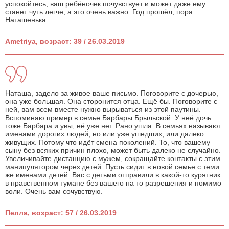
успокойтесь, ваш ребёночек почувствует и может даже ему
станет чуть легче, а это очень важно. Год прошёл, пора
Наташенька.
Ametriya, возраст: 39 / 26.03.2019
Наташа, задело за живое ваше письмо. Поговорите с дочерью,
она уже большая. Она сторонится отца. Ещё бы. Поговорите с
ней, вам всем вместе нужно вырываться из этой паутины.
Вспоминаю пример в семье Барбары Брыльской. У неё дочь
тоже Барбара и увы, её уже нет. Рано ушла. В семьях называют
именами дорогих людей, но или уже ушедших, или далеко
живущих. Потому что идёт смена поколений. То, что вашему
сыну без всяких причин плохо, может быть далеко не случайно.
Увеличивайте дистанцию с мужем, сокращайте контакты с этим
манипулятором через детей. Пусть сидит в новой семье с теми
же именами детей. Вас с детьми отправили в какой-то курятник
в нравственном тумане без вашего на то разрешения и помимо
воли. Очень вам сочувствую.
Пелла, возраст: 57 / 26.03.2019