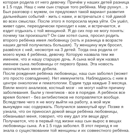
которая родила от него девочку. Причём у наших детей разница
в 1.5 года. Наш с ним сын старше того ребёнка. Мир рухнул... э
Был разговор с мужем, он предложил такой вариант развития
дальнейших событий - жить с нами, и встречаться с той дамой
во всех смыслах. После этого я попросила мужа уйти. Он ушёл,
живет один, переодически приходит к нам, и встречается, и
ездит отдыхать с той женщиной. Я до сих пор не могу понять:
почему так произошло? Он сам хотел сына, просил родить
второго ребёнка имея любовницу (хоть и разница в возрасте
наших детей получилась большая). Ту женщину муж бросил,
развёлся с ней, несмотря на 3 детей. Тогда она родила от
моего мужа 4 ребёнка, девочку. Которую назвала тем же
именем, что и нашу старшую дочь. А сына мой муж назвал
именем сына любовницы от первого брака. Эта новость
окончательно меня добила.
После рождения ребёнка любовницы, наш сын заболел (может
это просто совпадение). Нет иммунитета. Наблюдаюсь с ним в
центре онкологии и гематологии. Ездим туда каждые 3 месяца.
Взяли много анализов, костный мозг - не могут найти причину
заболевания. Были у генетиков - все в порядке. А ребёнок все
время болеет - без антибиотиков не поправляется вообще.
Вследствие чего я не могу выйти на работу, а мой муж
вынужден нас содержать. Получился замкнутый круг. Позже я
узнала, что он приносил домой вещи ребёнка любовницы,
обманывал меня, говорил, что ему дал эти вещи друг.
Получается, что в первый год жизни наш сын вырос в вещах
любовницы сына. А в 1.5 года заболел. В этот период я не
знала о существовании той женщины и их совместного ребёнка.