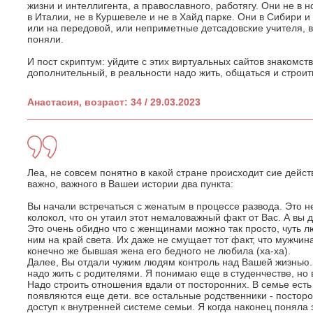
жизни и интеллигента, а православного, работягу. Они не в 
в Италии, не в Куршевеле и не в Хайд парке. Они в Сибири и
или на передовой, или неприметные детсадовские учителя,
поняли.
И пост скриптум: уйдите с этих виртуальных сайтов знакомст
дополнительный, в реальности надо жить, общаться и строит
Анастасия, возраст: 34 / 29.03.2023
Леа, не совсем понятно в какой стране происходит сие дейст
важно, важного в Вашеи истории два пункта:
Вы начали встречаться с женатым в процессе развода. Это не
колокол, что он утаил этот немаловажный факт от Вас. А вы 
Это очень обидно что с женщинами можно так просто, чуть лю
ним на край света. Их даже не смущает тот факт, что мужчин
конечно же бывшая жена его бедного не любила (ха-ха).
Далее, Вы отдали чужим людям контроль над Вашей жизнью. 
надо жить с родителями. Я понимаю еще в студенчестве, но в
Надо строить отношения вдали от посторонних. В семье ест
появляются еще дети. все остальные родственники - постор
доступ к внутренней системе семьи. Я когда наконец поняла э