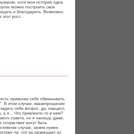
лузером, хотя моя история одна
других можно построить свое
рощать и благодарить. Возможно,
я этот рост…
 есть привычка себя обманывать,
". В этом случае, квазипрощение
задать себе вопрос, да, нарцисс,
 а я... Что привлекло-то в нем?
кого совета, но я напишу, даже,
е сочувствия могут быть
ротивном случае, зачем нужен
отому ли, что он разрешает их