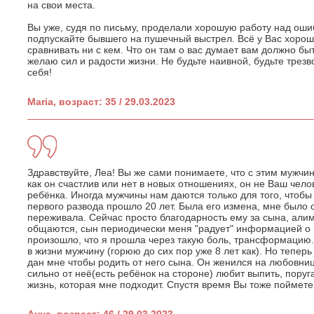
на свои места.
Вы уже, судя по письму, проделали хорошую работу над оши
подпускайте бывшего на пушечный выстрел. Всё у Вас хорошо
сравнивать ни с кем. Что он там о вас думает вам должно б
желаю сил и радости жизни. Не будьте наивной, будьте трез
себя!
Maria, возраст: 35 / 29.03.2023
Здравствуйте, Леа! Вы же сами понимаете, что с этим мужчи
как он счастлив или нет в новых отношениях, он не Ваш чело
ребёнка. Иногда мужчины нам даются только для того, чтобы 
первого развода прошло 20 лет. Была его измена, мне было о
переживала. Сейчас просто благодарность ему за сына, али
общаются, сын периодически меня "радует" информацией о па
произошло, что я прошла через такую боль, трансформацию.
в жизни мужчину (горюю до сих пор уже 8 лет как). Но тепер
дан мне чтобы родить от него сына. Он женился на любовниц
сильно от неё(есть ребёнок на стороне) любит выпить, поруг
жизнь, которая мне подходит. Спустя время Вы тоже поймете
Анна, возраст: 46 / 29.03.2023