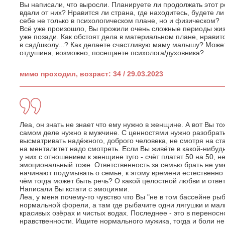
Вы написали, что выросли. Планируете ли продолжать этот р
вдали от них? Нравится ли страна, где находитесь, будете ли
себе не только в психологическом плане, но и физическом?
Всё уже произошло, Вы прожили очень сложные периоды жи
уже позади. Как обстоят дела в материальном плане, нравитс
в сад/школу...? Как делаете счастливую маму малышу? Может 
отдушина, возможно, посещаете психолога/духовника?
мимо проходил, возраст: 34 / 29.03.2023
Леа, он знать не знает что ему нужно в женщине. А вот Вы то
самом деле нужно в мужчине. С ценностями нужно разобраться
высматривать надёжного, доброго человека, не смотря на ста
на менталитет надо смотреть. Если Вы живёте в какой-нибу
у них с отношением к женщине туго - счёт платят 50 на 50, н
эмоциональный тоже. Ответственность за семью брать не умею
начинают подумывать о семье, к этому времени естественно 
чём тогда может быть речь? О какой целостной любви и ответ
Написали Вы кстати с эмоциями.
Леа, у меня почему-то чувство что Вы "не в том бассейне рыб
нормальной форели, а там где рыбачите одни лягушки и маль
красивых озёрах и чистых водах. Последнее - это в перенос
нравственности. Ищите нормального мужика, тогда и боли не