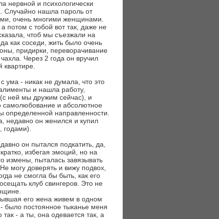
ыла нервной и психологически
а. Случайно нашла пароль от
гими, очень многими женщинами.
а потом с тобой вот так, даже не
 сказала, чтоб мы съезжали на
да как соседи, жить было очень
роны, придирки, переворачивание
 чахла. Через 2 года он вручил
й квартире.
с ума - никак не думала, что это
 алименты и нашла работу,
(с ней мы дружим сейчас), и
ыло самолюбование и абсолютное
убы определенной направленности.
а, недавно он женился и купил
, годами).
давно он пытался подкатить, да,
кратко, избегая эмоций, но на
го измены, пыталась завязывать
 Не могу доверять и вижу подвох,
огда не смогла бы быть, как его
посещать клуб свингеров. Это не
нщине.
 бывшая его жена живем в одном
 - было постоянное тыканье меня
 так - а ты, она одевается так, а