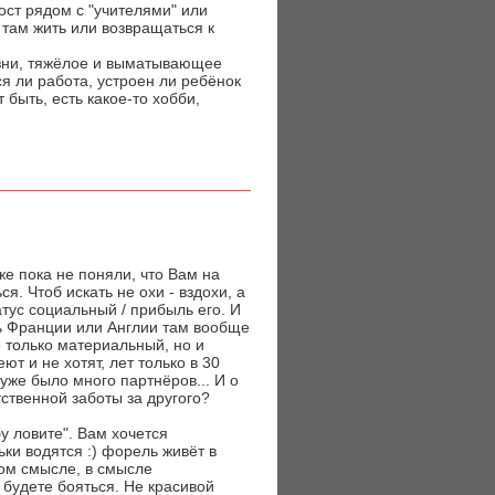
ост рядом с "учителями" или
 там жить или возвращаться к
зни, тяжёлое и выматывающее
я ли работа, устроен ли ребёнок
быть, есть какое-то хобби,
же пока не поняли, что Вам на
. Чтоб искать не охи - вздохи, а
тус социальный / прибыль его. И
дь Франции или Англии там вообще
е только материальный, но и
т и не хотят, лет только в 30
уже было много партнёров... И о
ственной заботы за другого?
у ловите". Вам хочется
ки водятся :) форель живёт в
ном смысле, в смысле
 будете бояться. Не красивой