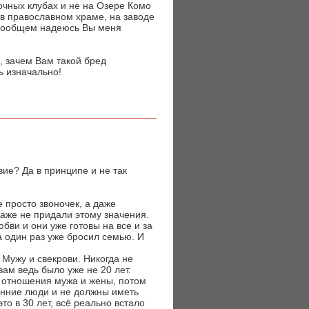
ночных клубах и не на Озере Комо
 в православном храме, на заводе
 вообщем надеюсь Вы меня
в, зачем Вам такой бред
ь изначально!
вие? Да в принципе и не так
 просто звоночек, а даже
даже не придали этому значения.
бви и они уже готовы на все и за
а один раз уже бросил семью. И
Мужу и свекрови. Никогда не
ам ведь было уже не 20 лет.
ь отношения мужа и жены, потом
онние люди и не должны иметь
то в 30 лет, всё реально встало