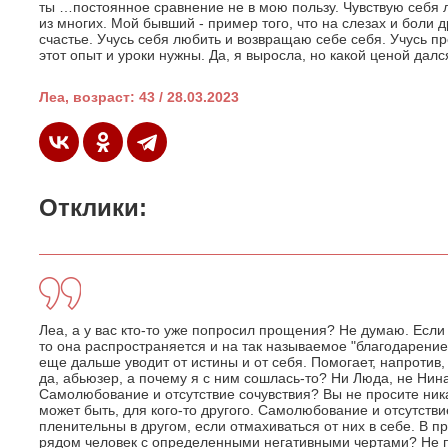
ты …постоянное сравнение не в мою пользу. Чувствую себя 
из многих. Мой бывший - пример того, что на слезах и боли 
счастье. Учусь себя любить и возвращаю себе себя. Учусь п
этот опыт и уроки нужны. Да, я выросла, но какой ценой далс
Леа, возраст: 43 / 28.03.2023
Отклики:
Леа, а у вас кто-то уже попросил прощения? Не думаю. Если
то она распространяется и на так называемое "благодарение
еще дальше уводит от истины и от себя. Помогает, напротив, 
да, абьюзер, а почему я с ним сошлась-то? Ни Люда, не Нина,
Самолюбование и отсутствие сочувствия? Вы не просите ника
может быть, для кого-то другого. Самолюбование и отсутстви
пленительны в другом, если отмахиваться от них в себе. В п
рядом человек с определенными негативными чертами? Не п