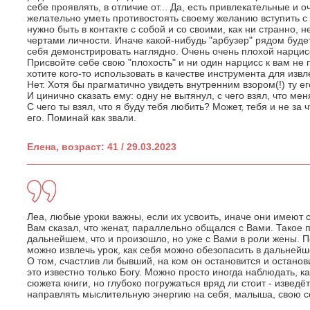
себе проявлять, в отличие от... Да, есть привлекательные и
желательно уметь противостоять своему желанию вступить с 
нужно быть в контакте с собой и со своими, как ни странно
чертами личности. Иначе какой-нибудь "арбузер" рядом буде
себя демонстрировать наглядно. Очень очень плохой нарцисс
Присвойте себе свою "плохость" и ни один нарцисс к вам не п
хотите кого-то использовать в качестве инструмента для извл
Нет. Хотя бы прагматично увидеть внутренним взором(!) ту его
И цинично сказать ему: одну не вытянул, с чего взял, что м
С чего ты взял, что я буду тебя любить? Может, тебя и не за
его. Поминай как звали.
Елена, возраст: 41 / 29.03.2023
Леа, любые уроки важны, если их усвоить, иначе они имеют 
Вам сказал, что женат, параллельно общался с Вами. Такое
дальнейшем, что и произошло, но уже с Вами в роли жены. П
можно извлечь урок, как себя можно обезопасить в дальнейш
О том, счастлив ли бывший, на ком он остановится и останов
это известно только Богу. Можно просто иногда наблюдать, к
сюжета книги, но глубоко погружаться вряд ли стоит - изведё
направлять мыслительную энергию на себя, малыша, свою 