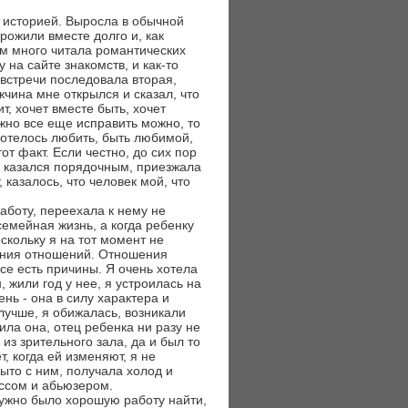
й историей. Выросла в обычной
рожили вместе долго и, как
м много читала романтических
 на сайте знакомств, и как-то
 встречи последовала вторая,
ужчина мне открылся и сказал, что
ит, хочет вместе быть, хочет
ожно все еще исправить можно, то
 хотелось любить, быть любимой,
т факт. Если честно, до сих пор
а казался порядочным, приезжала
 казалось, что человек мой, что
работу, переехала к нему не
емейная жизнь, а когда ребенку
скольку я на тот момент не
нения отношений. Отношения
все есть причины. Я очень хотела
, жили год у нее, я устроилась на
нь - она в силу характера и
лучше, я обижалась, возникали
ила она, отец ребенка ни разу не
из зрительного зала, да и был то
, когда ей изменяют, я не
рыто с ним, получала холод и
иссом и абьюзером.
нужно было хорошую работу найти,