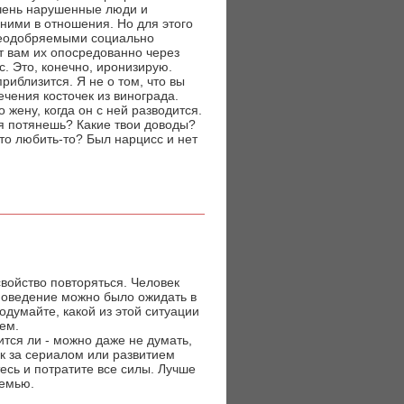
 очень нарушенные люди и
ними в отношения. Но для этого
, неодобряемыми социально
т вам их опосредованно через
. Это, конечно, иронизирую.
риблизится. Я не о том, что вы
ечения косточек из винограда.
 жену, когда он с ней разводится.
еня потянешь? Какие твои доводы?
 что любить-то? Был нарцисс и нет
свойство повторяться. Человек
 поведение можно было ожидать в
одумайте, какой из этой ситуации
ем.
ится ли - можно даже не думать,
ак за сериалом или развитием
тесь и потратите все силы. Лучше
семью.