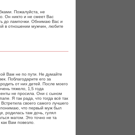
бками. Пожалуйста, не
. Он никто и не смеет Вас
ыть до лампочки. Обнимаю Вас и
вой в отношении мужчин, любите
ной Вам не по пути. Не думайте
век. Поблагодарите его за
родить от них детей. После моего
чень тяжело, 1,5 года
менты не просила. Они с сыном
пе. Я так рада, что тогда всё так
 Встретила своего самого лучшего
ь понимаю, что первый муж был
е, родилась там дочь, гулял
аться матом. Это точно не та
 как Вам повезло.