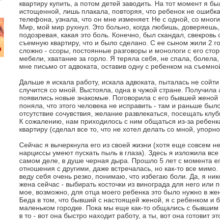
квартиру купить, а потом детей заводить. На тот момент я б
истощенной, лишь плакала, повторяя, что ребенок не ошибк
телефона, узнала, что он мне изменяет. Не с одной, со мно
Мир, мой мир рухнул. Это больно, когда любишь, доверяешь, 
подозревая, какая это боль. Конечно, был скандал, свекровь
съемную квартиру, что и было сделано. С ее сыном жили 2 го
сложно - ссоры, постоянные разговоры и монологи с его сто
мебели, хватание за горло. Я теряла себя, не спала, болела,
мне письмо от адвоката, оставив одну с ребенком на съемно
Дальше я искала работу, искала адвоката, пыталась не сойти 
случится со мной. Выстояла, одна в чужой стране. Получила
появились новые знакомые. Поговорила с его бывшей женой 
поняла, что этого человека не исправить - там и раньше б
отсутствие сочувствия, желание развлекаться, посещать кл
К сожалению, нам приходилось с ним общаться из-за ребенк
квартиру (сделал все то, что не хотел делать со мной, упорно
Сейчас я вычеркнула его из своей жизни (хотя еще совсем не
нарциссы умеют пускать пыль в глаза). Здесь я изложила все 
самом деле, в душе черная дыра. Прошло 5 лет с момента е
отношения с другими, даже встречалась, но как-то все мимо.
веду себя очень резко, понимаю, что избегаю боли. Да, я ник
жена сейчас - выбирать косточки из винограда для него или 
мое, возможно, для отца моего ребенка это было нужно в же
Беда в том, что бывший с настоящей женой, я с ребенком и
маленьком городке. Пока мы еще как-то общались с бывшим
в то - вот она быстро находит работу, а ты, вот она готовит это