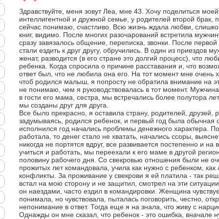
Здравствуйте, меня зовут Леа, мне 43. Хочу поделиться мое
интеллигентной и дружной семье, у родителей второй брак, п
сейчас понимаю, счастливо. Всю жизнь ждала любви, слишко
книг, видимо. После многих разочарований встретила мужчину
сразу завязалось общение, переписка, звонки. После первой
стали ездить к друг другу, обручились. В один из приездов м
женат, разводится (в его стране это долгий процесс), что люб
ребенка. Когда спросила о причине расставания и, что возм
ответ был, что не любила она его. На тот момент мне очень
чтоб родился малыш, я попросту не обратила внимание на это
не понимаю, чем я руководствовалась в тот момент. Мужчин
в гости его мама, сестра, мы встречались более полутора лет,
мы созданы друг для друга.
Все было прекрасно, я оставила страну, родителей, друзей, 
задумываясь, родился ребенок, и первый год была обычная с
исполнился год начались проблемы денежного характера. По
работала, то денег стало не хватать, начались ссоры, выяс
никогда не портятся вдруг, все развивается постепенно и на 
учиться и работать, мы переехали к его маме в другой регион
половину рабочего дня. Со свекровью отношения были не оче
прожитых лет командовала, учила как нужно с ребенком, как 
конфликты. За проживание у свекрови я ей платила - так реш
встал на мою сторону и не защитил, смотрел на эти ситуации 
он наездами, часто ездил в командировки. Женщина чувствует
понимала, но чувствовала, пыталась поговорить, честно, отк
непонимание в ответ. Тогда еще я на знала, что живу с нарц
Однажды он мне сказал, что ребенок - это ошибка, вначале 