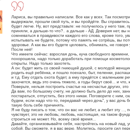
Лариса, вы правильно написали. Все как у всех. Так посмотр
выдержали, прошли свой путь, и вы пройдёте. Вы справитесь
будет легче. Ну, вот представьте: не получилось у него там, 
приняли, а дальше-то что?.. а дальше - АД. Доверия нет, вы
сомневаться в правдивости каждого его слова, кроме того, у
испытывать не будете, потому что память не сотрёшь, вы по
здоровье. А как вы его будете целовать, обнимать, не говоря
После неё!
Что имеете сейчас: взрослая дочь, куча свободного времени,
похорошела, надо только доработать при помощи косметолог
открыты. Надо только захотеть.
А он: будет жить со своей гниющей душой, с молодой женщин
родить ещё ребёнка, и пошло поехало, быт, пеленки, распаш
и т.д. Ему отдать охота будет, а ему придётся с маленьким р
захочется, ведь это очень тяжело, а годы берут своё... и что,
Поверьте, нельзя построить счастье на несчастье других, это
Да вам, по большому счету, не должно быть дело до них, зан
постараться, отпустить, без этого никак. Поговорите с ним, 
будем, если надо что-то, передавай через дочь", у вас дочь 
такую боль себе причинять.
Я не буду писать о том, что он вас не любит, а любит эту ..., п
чувствует, это не любовь; любовь, настоящая, на таком фунд
строиться не может. Но, всему своё время...
Давайте, организовывайте себя, настройтесь на новый лад, 
собой. Вы сможете, я в вас верю. Молитесь, просите сил пер