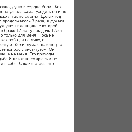
зано, душа и сердце болит. Как
мене узнала сама, уходить он и не
ько я так не смогла. Целый год
то продолжалось 3 раза, я думала
Муж ушел к женщине с которой
 браке 17 лет у нас дочь 17лет.
о только для меня. Пока не
как робот, я не живу, а
очку от боли, думаю наконец то ,
сте вопрос с институтом. Он
ую, а не меня. Его приходы
дьба.Я никак не смирюсь и не
и в себя. Откликнетесь, что