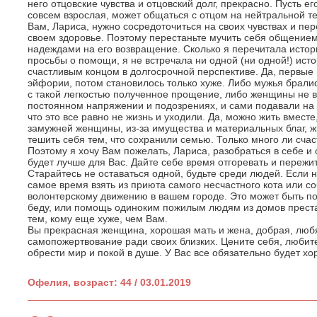
него отцовские чувства и отцовский долг, прекрасно. Пусть ег
совсем взрослая, может общаться с отцом на нейтральной те
Вам, Лариса, нужно сосредоточиться на своих чувствах и пе
своем здоровье. Поэтому перестаньте мучить себя общение
надеждами на его возвращение. Сколько я перечитала истори
просьбы о помощи, я не встречала ни одной (ни одной!) ист
счастливым концом в долгосрочной перспективе. Да, первые
эйфории, потом становилось только хуже. Либо мужья бралис
с такой легкостью полученное прощение, либо женщины не в
постоянном напряжении и подозрениях, и сами подавали на
что это все равно не жизнь и уходили. Да, можно жить вместе
замужней женщины, из-за имущества и материальных благ, жи
тешить себя тем, что сохранили семью. Только много ли счас
Поэтому я хочу Вам пожелать, Лариса, разобраться в себе и с
будет лучше для Вас. Дайте себе время отгоревать и переж
Старайтесь не оставаться одной, будьте среди людей. Если 
самое время взять из приюта самого несчастного кота или со
волонтерскому движению в вашем городе. Это может быть 
беду, или помощь одиноким пожилым людям из домов прест
тем, кому еще хуже, чем Вам.
Вы прекрасная женщина, хорошая мать и жена, добрая, любя
самопожертвование ради своих близких. Цените себя, любит
обрести мир и покой в душе. У Вас все обязательно будет хо
Офелия, возраст: 44 / 03.01.2019