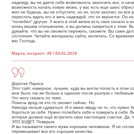
надежду, вы не даете себе возможность закончить все, и нач
возможность начать новую жизнь, у вас есть еще шанс обрес
мил не будешь, вы не отпустите, но он, если захочет, он все
перестать ждать его и жить надеждой, что он вернется. Он не
"полюбил" другую. У всего в этой жизни есть свое начало и к
конец вашим отношениям, и вы должны смириться с этим. Вы
думайте, что вы не сможете пережить, сможете. Вы сами дол
состояния. Читайте материалы сайта, молитесь. Со времене
вас Господь.
Марта, возраст: 26 / 03.01.2019
Дорогая Лариса
Этот сайт, наверное, лучшее, куда вы могли попасть в этом с
мне было так же больно и одиноко после разлуки с любимым
Что могу сказать по теме...
Помочь вряд-ли кто-то сможет сейчас. Но.
Никогда нельзя сдаваться. И я имею ввиду не то, что нужно бо
бороться за себя. Нужно полюбить себя и поверить в себя. 
которая должна ещё встретить свое настоящее счастье. Да, п
ЭТО БУДЕТ. Поверьте.
И вы называете своего мужа хорошим человеком. Я не соглас
перевешивает все его хорошие качества.