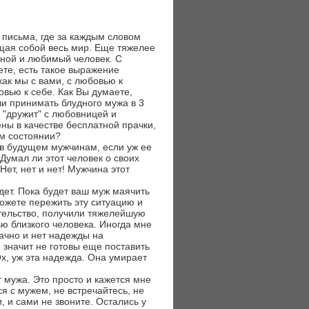
 письма, где за каждым словом
щая собой весь мир. Еще тяжелее
дной и любимый человек. С
аете, есть такое выражение
 как мы с вами, с любовью к
овью к себе. Как Вы думаете,
и принимать блудного мужа в 3
 "дружит" с любовницей и
ны в качестве бесплатной прачки,
ом состоянии?
ь в будущем мужчинам, если уж ее
Думал ли этот человек о своих
Нет, нет и нет! Мужчина этот
идет. Пока будет ваш муж маячить
можете пережить эту ситуацию и
ательство, получили тяжелейшую
ю близкого человека. Иногда мне
начно и нет надежды на
 значит не готовы еще поставить
Ох, уж эта надежда. Она умирает
т мужа. Это просто и кажется мне
я с мужем, не встречайтесь, не
, и сами не звоните. Остались у