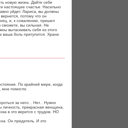
ать новую жизнь. Дайте себе
ти настоящее счастье. Насильно
 равно уйдет. Лариса, вы должны
 вернется, потому что он
онец, и, к сожалению, пришел
 сможете, вы сильная. Не
жны вытаскивать себя из этого
м ваша боль притупится. Храни
остояние. По крайней мере, когда
, мне помогло.
роться за него... Нет... Нужно
Вы личность, прекрасная женщина,
ока в это верится с трудом. НО
на. Он предатель. И это