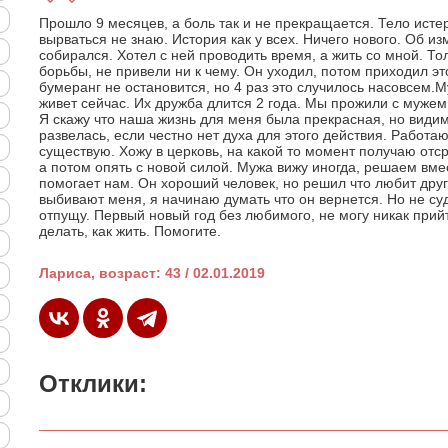
Прошло 9 месяцев, а боль так и не прекращается. Тело истер
вырваться не знаю. История как у всех. Ничего нового. Об из
собирался. Хотел с ней проводить время, а жить со мной. Тол
борьбы, не привели ни к чему. Он уходил, потом приходил э
бумеранг не остановится, но 4 раз это случилось насовсем.
живет сейчас. Их дружба длится 2 года. Мы прожили с мужем в
Я скажу что наша жизнь для меня была прекрасная, но видим
развелась, если честно нет духа для этого действия. Работаю 
существую. Хожу в церковь, на какой то момент получаю отср
а потом опять с новой силой. Мужа вижу иногда, решаем вме
помогает нам. Он хороший человек, но решил что любит друг
выбивают меня, я начинаю думать что он вернется. Но не су
отпущу. Первый новый год без любимого, не могу никак прийт
делать, как жить. Помогите.
Лариса, возраст: 43 / 02.01.2019
Отклики: