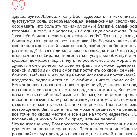
Здравствуйте, Лариса. Я хочу Вас поддержать. Тяжело читать
чувствуется боль. Всеобъемлющая, невыносимая, заслоняю
осознавать, что боль эту причинил самый близкий, самый ро
которым и в горе, и в радости, и не один пуд соли съели. Зн
"возлюби ближнего своего, как самого себя". Так вот, у таких,
ближнему, как правило, все в порядке. Проблемы у нас с люб
женщина с адекватной самооценкой, любящая себя, станет л
раз подряд? Назовет ли хорошим человека, который два года
преспокойно собирался пользоваться услугами обманутой же
кухарки, домработницы, ничуть не беспокоясь о ее моральн
Думал ли он о дочери, которая не факт, что сможет доверят
родной и любимый отец смог так поступить со своей семьей. 
близких, выбивая у них почву из-под ног своими поступками? 
предатель, подлец и эгоист. Не любит он никого, кроме себя.
Есть хорошая поговорка - пока старое не уйдет, новое не пр
на вашем горизонте, что-то там вроде как помогать, Вы не с
начать жить своей новой жизнью. Все мы, кто пережил пред
психологическую травму, сопоставимую по тяжести со смерть
кажется, что смерть было бы легче пережить. Там все одноз
возвращение. Вы пишете, что не можете решиться на развод,
все точки по своим местам и все еще на что-то надеетесь... 
последней, а нужно было бы придушить ее первой.
Что конкретно хочу Вам посоветовать, так это отстраниться о
единственно верным средством. Просто перестаньте общатьс
разрешайте ему приходить в ваш дом, не отвечайте на звонки