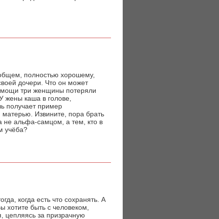
в общем, полностью хорошему,
своей дочери. Что он может
 помощи три женщины потеряли
 У жены каша в голове,
чь получает пример
 матерью. Извините, пора брать
а не альфа-самцом, а тем, кто в
ем учёба?
гда, когда есть что сохранять. А
Вы хотите быть с человеком,
я, цепляясь за призрачную