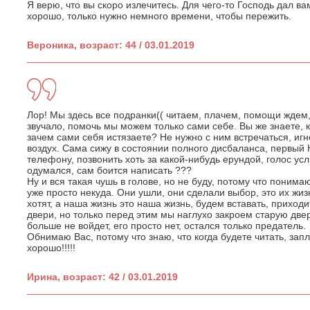
Я верю, что вы скоро излечитесь. Для чего-то Господь дал ва
хорошо, только нужно немного времени, чтобы пережить.
Вероника, возраст: 44 / 03.01.2019
Лор! Мы здесь все подранки(( читаем, плачем, помощи ждем,
звучало, помочь мы можем только сами себе. Вы же знаете, 
зачем сами себя истязаете? Не нужно с ним встречаться, игн
воздух. Сама сижу в состоянии полного дисбаланса, первый Н
телефону, позвонить хоть за какой-нибудь ерундой, голос ус
одумался, сам боится написать ???
Ну и вся такая чушь в голове, но не буду, потому что понимаю
уже просто некуда. Они ушли, они сделали выбор, это их жизн
хотят, а наша жизнь это наша жизнь, будем вставать, приходи
двери, но только перед этим мы наглухо закроем старую две
больше не войдет, его просто нет, остался только предатель.
Обнимаю Вас, потому что знаю, что когда будете читать, запл
хорошо!!!!!
Ирина, возраст: 42 / 03.01.2019