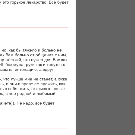
м это горькое лекарство. Всё будет
 но, как бы тяжело и больно не
как Вам больно от общения с ним,
ор жёсткий, это нужно для Вас как
Г без мужа, руки так и тянутся к
лышать, интонацию, а вдруг
, что лучше мне не станет, а хуже
ь, и они в праве ее прожить, как
ть в себя, жить, открывать новые
рь, в нее родной и любимый
ачете)). Не надо, все будет