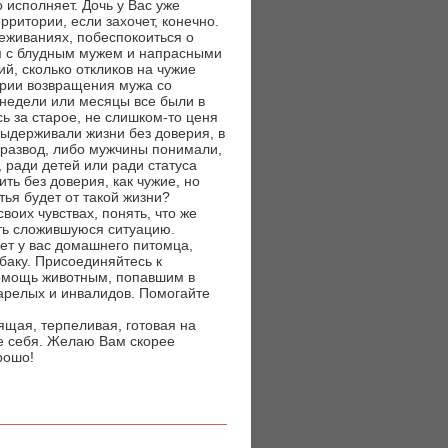
о исполняет. Дочь у Вас уже
рритории, если захочет, конечно.
реживаниях, побеспокоиться о
м с блудным мужем и напрасными
й, сколько откликов на чужие
ории возвращения мужа со
 недели или месяцы все были в
ь за старое, не слишком-то ценя
ыдерживали жизни без доверия, в
 развод, либо мужчины понимали,
, ради детей или ради статуса
ть без доверия, как чужие, но
тья будет от такой жизни?
воих чувствах, понять, что же
ить сложившуюся ситуацию.
нет у вас домашнего питомца,
баку. Присоединяйтесь к
помощь животным, попавшим в
арелых и инвалидов. Помогайте
щая, терпеливая, готовая на
е себя. Желаю Вам скорее
рошо!