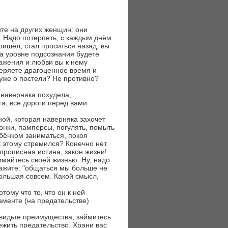
ите на других женщин: они
. Надо потерпеть, с каждым днём
пришёл, стал проситься назад, вы
 на уровне подсознания будете
важения и любви вы к нему
теряете драгоценное время и
 уже о постели? Не противно?
 наверняка похудела,
а, все дороги перед вами
ой, которая наверняка захочет
онки, памперсы, погулять, помыть
ебёнком заниматься, покоя
 к этому стремился? Конечно нет.
 прописная истина, закон жизни!
имайтесь своей жизнью. Ну, надо
скажите: "общаться мы больше не
большая совсем. Какой смысл,
отому что то, что он к ней
аменте (на предательстве)
увидьте преимущества, займитесь
ежить предательство. Храни вас