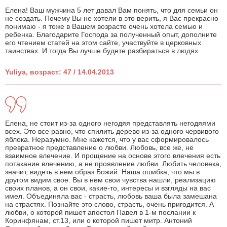
Елена! Ваш мужчина 5 лет давал Вам понять, что для семьи он
не создать. Почему Вы не хотели в это верить, я Вас прекрасно
понимаю - я тоже в Вашем возрасте очень хотела семью и
ребенка. Благодарите Господа за полученный опыт, дополните
его чтением статей на этом сайте, участвуйте в церковных
таинствах. И тогда Вы лучше будете разбираться в людях
Yuliya, возраст: 47 / 14.04.2013
Елена, не стоит из-за одного негодяя представлять негодяями
всех. Это все равно, что спилить дерево из-за одного червивого
яблока. Неразумно. Мне кажется, что у вас сформировалось
превратное представление о любви. Любовь, все же, не
взаимное влечение. И прощение на основе этого влечения есть
потакание влечению, а не проявление любви. Любить человека,
значит, видеть в нем образ Божий. Наша ошибка, что мы в
другом видим свое. Вы в нем свои чувства нашли, реализацию
своих планов, а он свои, какие-то, интересы и взгляды на вас
имел. Объединяла вас - страсть, любовь ваша была замешана
на страстях. Познайте это слово, страсть, очень пригодится. А
любви, о которой пишет апостол Павел в 1-м послании к
Коринфянам, ст.13, или о которой пишет митр. Антоний