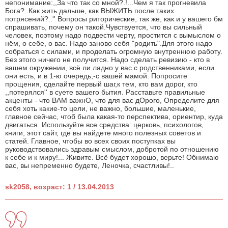
непонимание:,,За что так со мной?.!...Чем я так прогневила
Бога?..Как жить дальше, как ВЫЖИТЬ после таких
потрясений?..'' Вопросы риторические, так же, как и у вашего бм
спрашивать, почему он такой.Чувствуется, что вы сильный
человек, поэтому надо подвести черту, простится с вымыслом о
нём, о себе, о вас. Надо заново себя "родить".Для этого надо
собраться с силами, и проделать огромную внутреннюю работу.
Без этого ничего не получится. Надо сделать ревизию - кто в
вашем окружении, всё ли ладно у вас с родственниками, если
они есть, и в 1-ю очередь,-с вашей мамой. Попросите
прощения, сделайте первый шаг,к тем, кто вам дорог, кто
,,потерялся'' в суете вашего бытия. Расставьте правильные
акценты - что ВАМ важнО, что для вас дОрого, Определите для
себя хоть какие-то цели, не важно, большие, маленькие,
главное сейчас, чтоб была какая-то перспектива, ориентир, куда
двигаться. Используйте все средства: церковь, психологов,
книги, этот сайт, где вы найдете много полезных советов и
статей. Главное, чтобы во всех своих поступках вы
руководствовались здравым смыслом, добротой по отношению
к себе и к миру!... Живите. Всё будет хорошо, верьте! Обнимаю
вас, вы непременно будете, Леночка, счастливы!..
sk2058, возраст: 1 / 13.04.2013