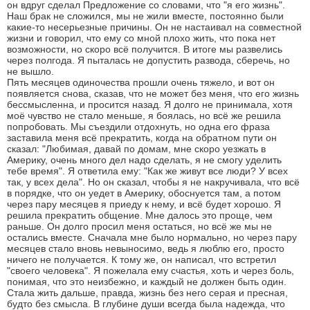
он вдруг сделал Предложение со словами, что "я его жизнь".
Наш брак не сложился, мы не жили вместе, постоянно были
какие-то несерьезные причины. Он не настаивал на совместной
жизни и говорил, что ему со мной плохо жить, что пока нет
возможности, но скоро всё получится. В итоге мы развелись
через полгода. Я пыталась не допустить развода, сберечь, но
не вышло.
Пять месяцев одиночества прошли очень тяжело, и вот он
появляется снова, сказав, что не может без меня, что его жизнь
бессмысленна, и просится назад. Я долго не принимала, хотя
моё чувство не стало меньше, я боялась, но всё же решила
попробовать. Мы съездили отдохнуть, но одна его фраза
заставила меня всё прекратить, когда на обратном пути он
сказал: "Любимая, давай по домам, мне скоро уезжать в
Америку, очень много дел надо сделать, я не смогу уделить
тебе время". Я ответила ему: "Как же живут все люди? У всех
так, у всех дела". Но он сказал, чтобы я не накручивала, что всё
в порядке, что он уедет в Америку, обоснуется там, а потом
через пару месяцев я приеду к нему, и всё будет хорошо. Я
решила прекратить общение. Мне далось это проще, чем
раньше. Он долго просил меня остаться, но всё же мы не
остались вместе. Сначала мне было нормально, но через пару
месяцев стало вновь невыносимо, ведь я люблю его, просто
ничего не получается. К тому же, он написал, что встретил
"своего человека". Я пожелала ему счастья, хоть и через боль,
понимая, что это неизбежно, и каждый не должен быть один.
Стала жить дальше, правда, жизнь без него серая и пресная,
будто без смысла. В глубине души всегда была надежда, что