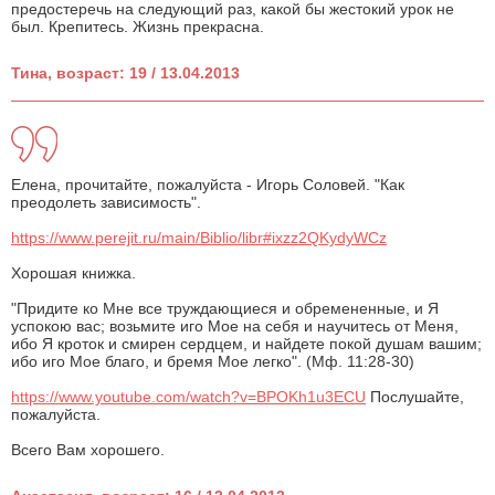
предостеречь на следующий раз, какой бы жестокий урок не
был. Крепитесь. Жизнь прекрасна.
Тина, возраст: 19 / 13.04.2013
Елена, прочитайте, пожалуйста - Игорь Соловей. "Как
преодолеть зависимость".
https://www.perejit.ru/main/Biblio/libr#ixzz2QKydyWCz
Хорошая книжка.
"Придите ко Мне все труждающиеся и обремененные, и Я
успокою вас; возьмите иго Мое на себя и научитесь от Меня,
ибо Я кроток и смирен сердцем, и найдете покой душам вашим;
ибо иго Мое благо, и бремя Мое легко". (Мф. 11:28-30)
https://www.youtube.com/watch?v=BPOKh1u3ECU
Послушайте,
пожалуйста.
Всего Вам хорошего.