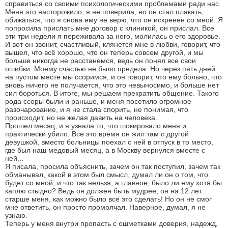
справиться со своими психологическими проблемами ради нас.
Меня это насторожило, я не поверила, но он стал плакать,
обижаться, что я снова ему не верю, что он искренен со мной. Я
попросила прислать мне договор с клиникой, он прислал. Все
эти три недели я переживала за него, молилась о его здоровье.
И вот он звонит, счастливый, клянется мне в любви, говорит, что
вышел, что всё хорошо, что он теперь совсем другой, и мы
больше никогда не расстанемся, ведь он понял все свои
ошибки. Моему счастью не было предела. Но через пять дней
на пустом месте мы ссоримся, и он говорит, что ему больно, что
вновь ничего не получается, что это невыносимо, и больше нет
сил бороться. В итоге, мы решаем прекратить общение. Такого
рода ссоры были и раньше, и меня посетило огромное
разочарование, и я не стала спорить, не понимая, что
происходит, но не желая давить на человека.
Прошел месяц, и я узнала то, что шокировало меня и
практически убило. Все это время он жил там с другой
девушкой, вместо больницы поехал с ней в отпуск в то место,
где был наш медовый месяц, а в Москву вернулся вместе с
ней...
Я писала, просила объяснить, зачем он так поступил, зачем так
обманывал, какой в этом был смысл, думал ли он о том, что
будет со мной, и что так нельзя, а главное, было ли ему хотя бы
каплю стыдно? Ведь он должен быть мудрее, он на 12 лет
старше меня, как можно было всё это сделать! Но он не смог
мне ответить, он просто промолчал. Наверное, думал, я не
узнаю.
Теперь у меня внутри пропасть с ошметками доверия, надежд,