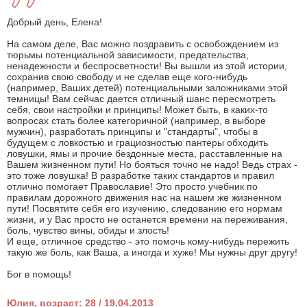
Добрый день, Елена!
На самом деле, Вас можно поздравить с освобождением из
тюрьмы потенциальной зависимости, предательства,
ненадежности и беспросветности! Вы вышли из этой истории,
сохранив свою свободу и не сделав еще кого-нибудь
(например, Ваших детей) потенциальными заложниками этой
темницы! Вам сейчас дается отличный шанс пересмотреть
себя, свои настройки и принципы! Может быть, в каких-то
вопросах стать более категоричной (например, в выборе
мужчин), разработать принципы и "стандарты", чтобы в
будущем с ловкостью и грациозностью пантеры обходить
ловушки, ямы и прочие бездонные места, расставленные на
Вашем жизненном пути! Но бояться точно не надо! Ведь страх -
это тоже ловушка! В разработке таких стандартов и правил
отлично помогает Православие! Это просто учебник по
правилам дорожного движения нас на нашем же жизненном
пути! Посвятите себя его изучению, следованию его нормам
жизни, и у Вас просто не останется времени на переживания,
боль, чувство вины, обиды и злость!
И еще, отличное средство - это помочь кому-нибудь пережить
такую же боль, как Ваша, а иногда и хуже! Мы нужны друг другу!
Бог в помощь!
Юлия, возраст: 28 / 19.04.2013