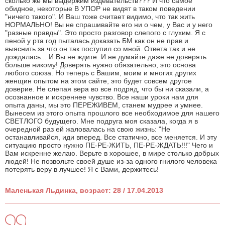
сколько же мы выдержим издевательств??? И что самое
обидное, некоторые В УПОР не видят в таком поведении
"ничего такого". И Ваш тоже считает видимо, что так жить
НОРМАЛЬНО! Вы не спрашивайте его ни о чем, у Вас и у него
"разные правды". Это просто разговор слепого с глухим. Я с
пеной у рта год пыталась доказать БМ как он не прав и
выяснить за что он так поступил со мной. Ответа так и не
дождалась... И Вы не ждите. И не думайте даже не доверять
больше никому! Доверять нужно обязательно, это основа
любого союза. Но теперь с Вашим, моим и многих других
женщин опытом на этом сайте, это будет совсем другое
доверие. Не слепая вера во все подряд, что бы ни сказали, а
осознанное и искреннее чувство. Все наши уроки нам для
опыта даны, мы это ПЕРЕЖИВЕМ, станем мудрее и умнее.
Вынесем из этого опыта прошлого все необходимое для нашего
СВЕТЛОГО будущего. Мне подруга моя сказала, когда я в
очередной раз ей жаловалась на свою жизнь: "Не
останавливайся, иди вперед. Все статично, все меняется. И эту
ситуацию просто нужно ПЕ-РЕ-ЖИТЬ, ПЕ-РЕ-ЖДАТЬ!!!" Чего и
Вам искренне желаю. Верьте в хорошее, в мире столько добрых
людей! Не позвольте своей душе из-за одного гнилого человека
потерять веру в лучшее! Я с Вами, держитесь!
Маленькая Льдинка, возраст: 28 / 17.04.2013