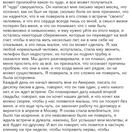
может произойти какое-то чудо, и все может получиться.
И "чудо" свершилось. Он написал мне письмо через месяц, что
осознал, как он был не прав, сколько боли он мне причинил, что
он надеется, что я не поверила в его слова о встрече "своего"
человека, и что его сердце всегда лишь со мной, а смысл жизни
потерян без меня, и что он понимает, что с ним быть
невозможно и невыносимо, и ему нужно уйти из этого мира, и
остались некоторые сбережения, которые он переведет на мой
счет, чтобы я могла жить несколько лет, ни в чем себе не
отказывая, и это лишь малое, что он может сделать. Я, как
любой нормальный человек, испугалась, стала ему звонить,
телефон был недоступен, но потом он поднял трубку и
оказался жив. Мы долго разговаривали, и он плакал, умолял
меня простить его за всё, он признался, что осознает причины
проблем, что они в нем, и что когда меня нет рядом, он не
может существовать. Я поверила, в это сложно не поверить, но
была осторожна.
Каждый день он начал звонить мне из Америки, писать по
десятку писем в день, говорил, что он там один, у него никого
нет, и он ждет встречи. Он планировал дату нашей второй
свадьбы, говорил, как он хочет наших детей, и что хочет как
можно скорее, чтобы у нас появился малыш, что он тоскует без
меня, и что еще чуть-чуть, он закончит работу по договору и
вернется в апреле в Москву. Я снова стала влюбляться, это
было так искренне, в это невозможно было не поверить, я
ждала встречи и думала, наконец, Бог услышал мои молитвы, и
всё будет по-другому. И вот он говорит, что ложится в частную
клинику на три недели, чтобы поправить нервы, чтобы