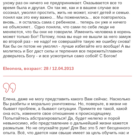
ухожу раз он ничего не предпринимает. Оказывается все то
время была и другая. Он так же, как и в вашем случае все
осознал, умолял простить, жить не может, хочет детей и семью.
понял как это ему важно... Мы поженились... все повторилось
вновь... я осталась сама с ребенком... теперь он уже и ничего
не объясняет... Одно поняла, что сами по себе люди не
меняются, что бы они не говорили. Изменить человека в корень
может только Бог! Потому, пока вы еще не вышли за него замуж
во второй раз - не надо! не совершайте такую же ошибку снова!
Как бы он потом не умолял - лучше избегайте его вообще! А вы
молитесь и Бог даст силы и терпения все пережить!главное
доверьтесь Богу - и все усмотритья само собой! С Богом!
Eleonora, возраст: 28 / 12.04.2013
Елена, даже не могу представить какого Вам сейчас. Насколько
Вы разбиты и морально уничтожены. Но, поверьте, в жизни не
бывает проблем, а бывают ситуации. Примите ее такой, какой
она есть, измените свое отношение к происходящему.
Попытайтесь абстрагироваться! Да, будет нелегко и порой
невыносимо, ибо представление о дальнейшей жизни кажется
размытым. Но не опускайте руки! Для Вас это 5 лет бесценного
опыта. Всё, что дается нам свыше имеет за цель обучить нас и