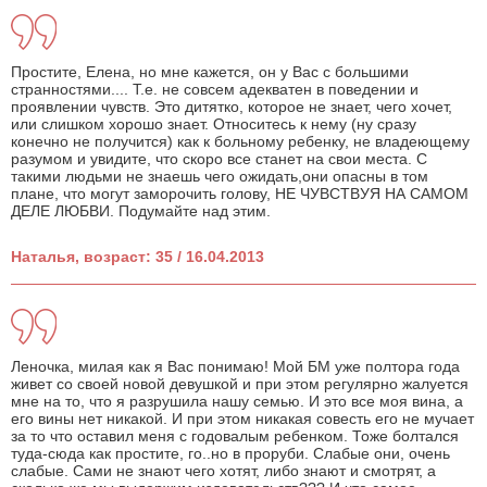
Простите, Елена, но мне кажется, он у Вас с большими
странностями.... Т.е. не совсем адекватен в поведении и
проявлении чувств. Это дитятко, которое не знает, чего хочет,
или слишком хорошо знает. Относитесь к нему (ну сразу
конечно не получится) как к больному ребенку, не владеющему
разумом и увидите, что скоро все станет на свои места. С
такими людьми не знаешь чего ожидать,они опасны в том
плане, что могут заморочить голову, НЕ ЧУВСТВУЯ НА САМОМ
ДЕЛЕ ЛЮБВИ. Подумайте над этим.
Наталья, возраст: 35 / 16.04.2013
Леночка, милая как я Вас понимаю! Мой БМ уже полтора года
живет со своей новой девушкой и при этом регулярно жалуется
мне на то, что я разрушила нашу семью. И это все моя вина, а
его вины нет никакой. И при этом никакая совесть его не мучает
за то что оставил меня с годовалым ребенком. Тоже болтался
туда-сюда как простите, го..но в проруби. Слабые они, очень
слабые. Сами не знают чего хотят, либо знают и смотрят, а