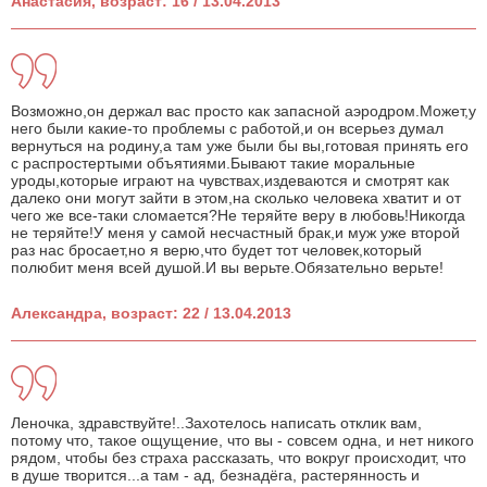
Анастасия, возраст: 16 / 13.04.2013
Возможно,он держал вас просто как запасной аэродром.Может,у
него были какие-то проблемы с работой,и он всерьез думал
вернуться на родину,а там уже были бы вы,готовая принять его
с распростертыми объятиями.Бывают такие моральные
уроды,которые играют на чувствах,издеваются и смотрят как
далеко они могут зайти в этом,на сколько человека хватит и от
чего же все-таки сломается?Не теряйте веру в любовь!Никогда
не теряйте!У меня у самой несчастный брак,и муж уже второй
раз нас бросает,но я верю,что будет тот человек,который
полюбит меня всей душой.И вы верьте.Обязательно верьте!
Александра, возраст: 22 / 13.04.2013
Леночка, здравствуйте!..Захотелось написать отклик вам,
потому что, такое ощущение, что вы - совсем одна, и нет никого
рядом, чтобы без страха рассказать, что вокруг происходит, что
в душе творится...а там - ад, безнадёга, растерянность и