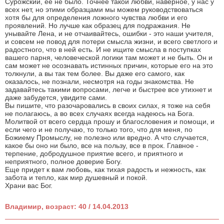
Сурожский, ее не было. Точнее такой любви, наверное, у нас у
всех нет, но этими образцами мы можем руководствоваться
хотя бы для определения ложного чувства любви и его
проявлений. Но лучше как образец для подражания. Не
унывайте Лена, и не отчаивайтесь, ошибки - это наши учителя,
и совсем не повод для потери смысла жизни, и всего светлого и
радостного, что в ней есть. И не ищите смысла в поступках
вашего парня, человеческой логики там может и не быть. Он и
сам может не осознавать истинных причин, которые его на это
толкнули, а вы так тем более. Вы даже его самого, как
оказалось, не познали, несмотря на годы знакомства. Не
задавайтесь такими вопросами, легче и быстрее все утихнет и
даже забудется, увидите сами.
Вы пишите, что разочаровались в своих силах, я тоже на себя
не полагаюсь, а во всех случаях всегда надеюсь на Бога.
Молитвой от всего сердца прошу и благословения и помощи, и
если чего и не получаю, то только того, что для меня, по
Божиему Промыслу, не полезно или вредно. А что случается,
какое бы оно ни было, все на пользу, все в прок. Главное -
терпение, добродушное приятие всего, и приятного и
неприятного, полное доверие Богу.
Еще придет к вам любовь, как тихая радость и нежность, как
забота и тепло, как мир душевный и покой.
Храни вас Бог.
Владимир, возраст: 40 / 14.04.2013