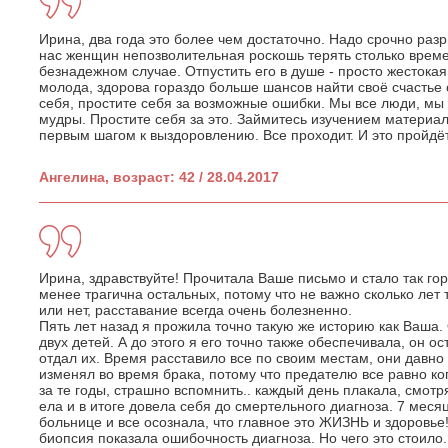
Ирина, два года это более чем достаточно. Надо срочно разр
нас женщин непозволительная роскошь терять столько време
безнадежном случае. Отпустить его в душе - просто жестока
молода, здорова гораздо больше шансов найти своё счастье 
себя, простите себя за возможные ошибки. Мы все люди, мы
мудры. Простите себя за это. Займитесь изучением материало
первым шагом к выздоровлению. Все проходит. И это пройдёт
Ангелина, возраст: 42 / 28.04.2017
Ирина, здравствуйте! Прочитала Ваше письмо и стало так го
менее трагична остальных, потому что не важно сколько лет 
или нет, расставание всегда очень болезненно.
Пять лет назад я прожила точно такую же историю как Ваша. 
двух детей. А до этого я его точно также обеспечивала, он о
отдал их. Время расставило все по своим местам, они давно 
изменял во время брака, потому что предателю все равно ко
за те годы, страшно вспомнить.. каждый день плакала, смотря
ела и в итоге довела себя до смертельного диагноза. 7 мес
больнице и все осознала, что главное это ЖИЗНЬ и здоровье!
биопсия показала ошибочность диагноза. Но чего это стоило