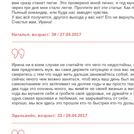
вам сразу станет легче. Это проверено мной лично, я год муч
через три дня мне стало легче. Прочтите вот эти статьи: Как 
Пьяный командир, или Куда нас заводят чувства.
У вас всё получится, другого выхода у вас нет! Его не вернут
Счастья вам, Ирина!
Наталья, возраст: 39 / 27.04.2017
Ирина ни в коем случае не считайте что чего-то недостойны
вам предложить муж, вы сами держите ситуацию и она вас зат
смиритесь с тем что надо жить дальше,занимайтесь собой, 
сейчас много чем можно заняться, чтоб весь ваш день был за
самокопанием это затягивает на долгие годы и вы просто тер
два года это ооочень много, вы живёте не своей жизнью а жи
года вы мучаете себя и гробите своё здоровье, не думайте о
одна самая красивая и любимая, не закрывайтесь от себя....
хорошо, мы все здесь это прошли кто-то быстрее кто-то доль
Эдельвейс, возраст: 33 / 28.04.2017