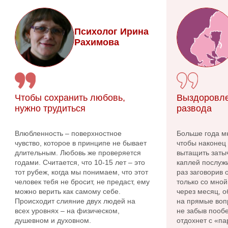
Психолог Ирина
Рахимова
Чтобы сохранить любовь,
Выздоровле
нужно трудиться
развода
Влюбленность – поверхностное
Больше года м
чувство, которое в принципе не бывает
чтобы наконец 
длительным. Любовь же проверяется
вытащить заты
годами. Считается, что 10-15 лет – это
каплей послужи
тот рубеж, когда мы понимаем, что этот
раз заговорив
человек тебя не бросит, не предаст, ему
только со мной
можно верить как самому себе.
через месяц, о
Происходит слияние двух людей на
на прямые вопр
всех уровнях – на физическом,
не забыв пообе
душевном и духовном.
отдохнет с «па