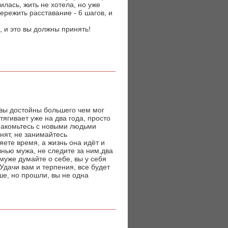
илась, жить не хотела, но уже
пережить расставание - 6 шагов, и
ь, и это вы должны принять!
, вы достойны большего чем мог
ягивает уже на два года, просто
знакомьтесь с новыми людьми
нят, не занимайтесь
яете время, а жизнь она идёт и
знью мужа, не следите за ним,два
 муже думайте о себе, вы у себя
 Удачи вам и терпения, все будет
ше, но прошли, вы не одна