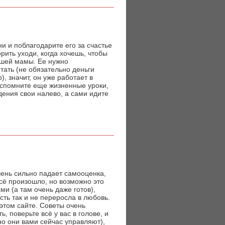
ни и поблагодарите его за счастье
рить уходи, когда хочешь, чтобы
ашей мамы. Ее нужно
тать (не обязательно деньги
, значит, он уже работает в
Вспомните еще жизненные уроки,
ждения свои налево, а сами идите
чень сильно падает самооценка,
 всё произошло, но возможно это
ами (а там очень даже готов),
ость так и не переросла в любовь.
 этом сайте. Советы очень
, поверьте всё у вас в голове, и
но они вами сейчас управляют),