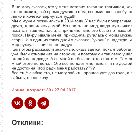
Я не могу сказать, что у меня история такая же трагичная, ка
это пережить, всё время думаю о нём, вспоминаю свадьбу, в
легко и хочется вернуться туда!!!
Мы с мужем поженились в 2014 году. У нас были прекрасны
друга, торопились домой. Но настал период, когда муж лиши
искать, я тащила нас и, в принципе, мне это было не тяжело
покоя. Накручивала меня, приходила, ругалась с моим мужем.
ссоры. И в один из таких дней я сказала: "уходи" в надежде, ч
мир рухнул..... ничего не радует....
Как потом рассказали знакомые, оказывается, пока я работал
уже были отношения на стороне, и поэтому он так легко ушёл.
второй на подходе. А со мной он был не готов к детям. Там о
мной этого не делал. Это всё не даёт мне покоя - я не досто
не достойна чтоб ради меня работать????
Всё ещё люблю его, не могу забыть, прошло уже два года, а
забыть, очень хочу.
Ирина, возраст: 30 / 27.04.2017
Отклики: