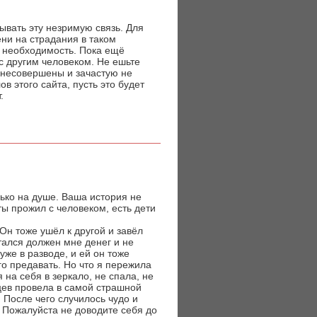
ывать эту незримую связь. Для
ни на страдания в таком
я необходимость. Пока ещё
с другим человеком. Не ешьте
 несовершены и зачастую не
в этого сайта, пусть это будет
.
рько на душе. Ваша история не
ты прожил с человеком, есть дети
Он тоже ушёл к другой и завёл
стался должен мне денег и не
уже в разводе, и ей он тоже
го предавать. Но что я пережила
 на себя в зеркало, не спала, не
яцев провела в самой страшной
 После чего случилось чудо и
. Пожалуйста не доводите себя до