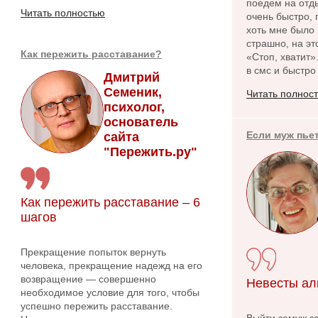
поедем на отды
Читать полностью
очень быстро, 
хоть мне было 
страшно, на эт
Как пережить расставание?
«Стоп, хватит»
в смс и быстро
Дмитрий
Семеник,
Читать полнос
психолог,
основатель
Если муж пье
сайта
"Пережить.ру"
Как пережить расставание – 6
шагов
Прекращение попыток вернуть
человека, прекращение надежд на его
возвращение — совершенно
Невесты ал
необходимое условие для того, чтобы
успешно пережить расставание.
Выйти замуж за