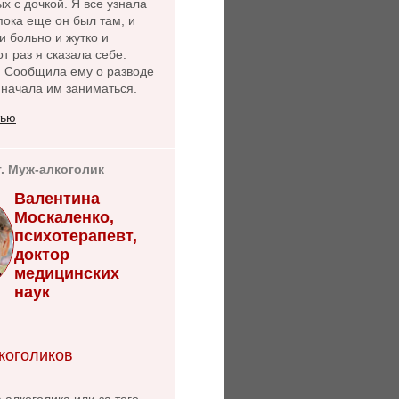
х с дочкой. Я все узнала
пока еще он был там, и
и больно и жутко и
от раз я сказала себе:
. Сообщила ему о разводе
 начала им заниматься.
тью
т. Муж-алкоголик
Валентина
Москаленко,
психотерапевт,
доктор
медицинских
наук
коголиков
 алкоголика или за того