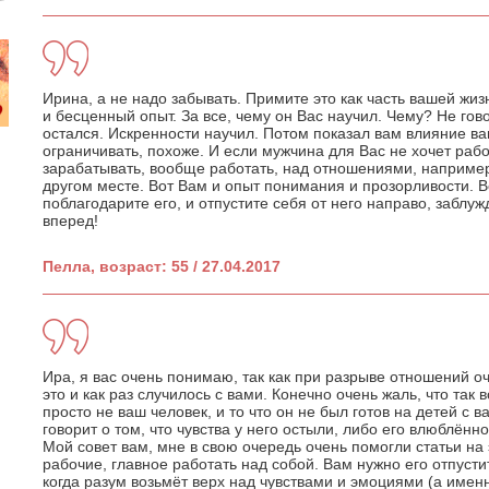
Ирина, а не надо забывать. Примите это как часть вашей жиз
и бесценный опыт. За все, чему он Вас научил. Чему? Не гово
остался. Искренности научил. Потом показал вам влияние в
ограничивать, похоже. И если мужчина для Вас не хочет рабо
зарабатывать, вообще работать, над отношениями, например)
другом месте. Вот Вам и опыт понимания и прозорливости. 
поблагодарите его, и отпустите себя от него направо, заблу
вперед!
Пелла, возраст: 55 / 27.04.2017
Ира, я вас очень понимаю, так как при разрыве отношений о
это и как раз случилось с вами. Конечно очень жаль, что так
просто не ваш человек, и то что он не был готов на детей с в
говорит о том, что чувства у него остыли, либо его влюблённ
Мой совет вам, мне в свою очередь очень помогли статьи на
рабочие, главное работать над собой. Вам нужно его отпустить
когда разум возьмёт верх над чувствами и эмоциями (а имен