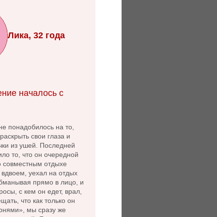
Лика, 32 года
ние началось с
не понадобилось на то,
раскрыть свои глаза и
чки из ушей. Последней
ло то, что он очередной
 о совместным отдыхе
 вдвоем, уехал на отдых
бманывая прямо в лицо, и
осы, с кем он едет, врал,
щать, что как только он
рнями», мы сразу же