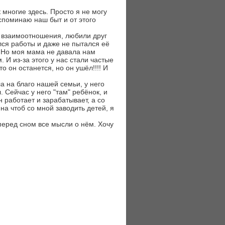
к многие здесь. Просто я не могу
споминаю наш быт и от этого
е взаимоотношения, любили друг
лся работы и даже не пытался её
! Но моя мама не давала нам
 И из-за этого у нас стали частые
то он останется, но он ушёл!!!! И
а на благо нашей семьи, у него
 Сейчас у него "там" ребёнок, и
н работает и зарабатывает, а со
йна чтоб со мной заводить детей, я
 перед сном все мысли о нём. Хочу