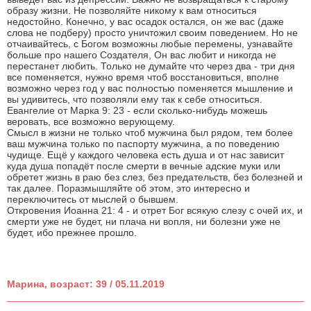
образу жизни. Не позволяйте никому к вам относиться
недостойно. Конечно, у вас осадок остался, он же вас (даже
слова не подберу) просто уничтожил своим поведением. Но не
отчаивайтесь, с Богом возможны любые перемены, узнавайте
больше про нашего Создателя, Он вас любит и никогда не
перестанет любить. Только не думайте что через два - три дня
все поменяется, нужно время чтоб восстановиться, вполне
возможно через год у вас полностью поменяется мышление и
вы удивитесь, что позволяли ему так к себе относиться.
Евангелие от Марка 9: 23 - если сколько-нибудь можешь
веровать, все возможно верующему.
Смысл в жизни не только чтоб мужчина был рядом, тем более
ваш мужчина только по паспорту мужчина, а по поведению
чудище. Ещё у каждого человека есть душа и от нас зависит
куда душа попадёт после смерти в вечные адские муки или
обретет жизнь в раю без слез, без предательств, без болезней и
так далее. Поразмышляйте об этом, это интересно и
переключитесь от мыслей о бывшем.
Откровения Иоанна 21: 4 - и отрет Бог всякую слезу с очей их, и
смерти уже не будет, ни плача ни вопля, ни болезни уже не
будет, ибо прежнее прошло.
Марина, возраст: 39 / 05.11.2019