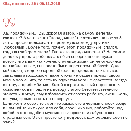
Ola, возраст: 25 / 05.11.2019
Ха, порядочный... Вы, дорогая автор, на самом деле так
считаете? А чего ж этот "порядочный" не женился на вас за 8
лет, а просто пользовал, в промежутках между другими
"любовями". Более того, почему этот "порядочный" слился,
когда вы забеременели? Где ж его порядочность-то? На самом
деле ему просто ребенок этот был совершенно не нужен,
потому что к вам как к жене, спутнице жизни он не относился,
не любил он вас, вы просто были перевалочной базой. Даже
сейчас он, уходя к очередной фее, продолжает считать вас
запасным аэродромом, даже ключи не отдает, прямо говорит,
мол, мало ли что, то есть ну вдруг там чего не срастется, всегда
есть куда прибомбиться. Какой отвратительный персонаж. К
сожалению, вы пошли на поводу у этого безответственного
эгоиста и в угоду ему избавились от своего ребенка, очень жаль,
но, увы, время вспять не повернуть.
Если хотите совет, то смените замки, его в черный список везде,
и начинайте жить уже для себя, своей жизнью, работайте над
собой, а это подобие мужчины вычеркните и забудьте как
страшный сон. 8 лет просто коту под хвост, вам реально себя не
жаль?