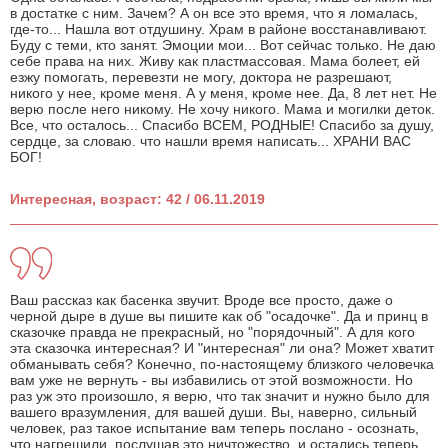
в достатке с ним. Зачем? А он все это время, что я ломалась,
где-то... Нашла вот отдушину. Храм в районе восстанавливают.
Буду с теми, кто занят. Эмоции мои... Вот сейчас только. Не даю
себе права на них. Живу как пластмассовая. Мама болеет, ей
езжу помогать, перевезти не могу, доктора не разрешают,
никого у нее, кроме меня. А у меня, кроме нее. Да, 8 лет нет. Не
верю после него никому. Не хочу никого. Мама и могилки деток.
Все, что осталось... Спасибо ВСЕМ, РОДНЫЕ! Спасибо за душу,
сердце, за словаю. что нашли время написать... ХРАНИ ВАС
БОГ!
Интересная, возраст: 42 / 06.11.2019
Ваш рассказ как басенка звучит. Вроде все просто, даже о
черной дыре в душе вы пишите как об "осадочке". Да и принц в
сказочке правда не прекрасный, но "порядочный". А для кого
эта сказочка интересная? И "интересная" ли она? Может хватит
обманывать себя? Конечно, по-настоящему близкого человечка
вам уже не вернуть - вы избавились от этой возможности. Но
раз уж это произошло, я верю, что так значит и нужно было для
вашего вразумления, для вашей души. Вы, наверно, сильный
человек, раз такое испытание вам теперь послано - осознать,
что нагрешили, послушав это ничтожество, и остались теперь