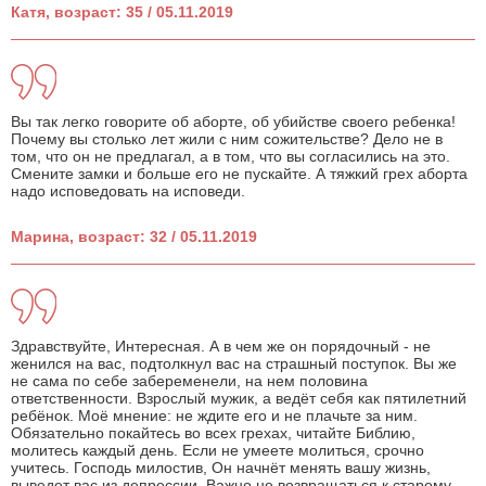
Катя, возраст: 35 / 05.11.2019
Вы так легко говорите об аборте, об убийстве своего ребенка!
Почему вы столько лет жили с ним сожительстве? Дело не в
том, что он не предлагал, а в том, что вы согласились на это.
Смените замки и больше его не пускайте. А тяжкий грех аборта
надо исповедовать на исповеди.
Марина, возраст: 32 / 05.11.2019
Здравствуйте, Интересная. А в чем же он порядочный - не
женился на вас, подтолкнул вас на страшный поступок. Вы же
не сама по себе забеременели, на нем половина
ответственности. Взрослый мужик, а ведёт себя как пятилетний
ребёнок. Моё мнение: не ждите его и не плачьте за ним.
Обязательно покайтесь во всех грехах, читайте Библию,
молитесь каждый день. Если не умеете молиться, срочно
учитесь. Господь милостив, Он начнёт менять вашу жизнь,
выведет вас из депрессии. Важно не возвращаться к старому