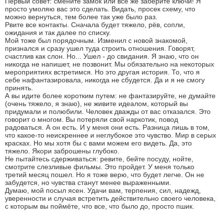
Первый совет: смените замок или все же заберите ключи! Я
просто умоляю вас это сделать. Видать, просек схему, что
можно вернуться, тем более так уже было раз.
Рвите все контакты. Сначала будет тяжело, рёв, сопли,
ожидания и так далее по списку.
Мой тоже был порядочным. Изменил с новой знакомой,
признался и сразу ушел туда строить отношения. Говорят,
счастлив как слон. Но... Ушел - до свидания. Я знаю, что он
никогда не напишет, не позвонит. Мы обязательно на некоторых
мероприятиях встретимся. Но это другая история. То, что я
себе нафантазировала, никогда не сбудется. Да и я не смогу
принять.
А вы идите более коротким путем: не фантазируйте, не думайте
(очень тяжело, я знаю), не живите идеалом, который вы
придумали и полюбили. Человек дважды от вас отказался. Это
говорит о многом. Вы потеряли свой наркотик, повод
радоваться. А он есть. И у меня они есть. Разница лишь в том,
что какое-то неискреннее и неглубокое это чувство. Мир в серых
красках. Но мы хотя бы с вами можем его видеть. Да, это
тяжело. Якори заброшены глубоко.
Не пытайтесь сдерживаться: ревите, бейте посуду, нойте,
смотрите слезливые фильмы. Это пройдет. У меня только
третий месяц пошел. Но я тоже верю, что будет легче. Он не
забудется, но чувства станут менее выраженными.
Думаю, мой посыл ясен. Удачи вам, терпения, сил, надежд,
уверенности и случая встретить действительно своего человека,
с которым вы поймёте, что все, что было до, просто пшик.