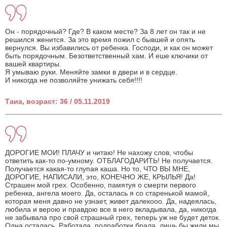
Он - порядочный? Где? В каком месте? За 8 лет он так и не
решился женится. За это время пожил с бывшей и опять
вернулся. Вы избавились от ребенка. Господи, и как он может
быть порядочным. Безответственный хам. И еше ключики от
вашей квартиры.
Я умываю руки. Меняйте замки в двери и в сердце.
И никогда не позволяйте унижать себя!!!!
Таиа, возраст: 36 / 05.11.2019
ДОРОГИЕ МОИ! ПЛАЧУ и читаю! Не нахожу слов, чтобы
ответить как-то по-умному. ОТБЛАГОДАРИТЬ! Не получается.
Получается какая-то глупая каша. Но то, ЧТО ВЫ МНЕ,
ДОРОГИЕ, НАПИСАЛИ, это, КОНЕЧНО ЖЕ, КРЫЛЬЯ! Да!
Страшен мой грех. Особенно, памятуя о смерти первого
ребенка, aнгела моего. Да, осталась я со старенькой мамой,
которая меня давно не узнает, живет далекооо. Да, надеялась,
любила и верою и правдою все в него вкладывала, да, никогда
не забывала про свой страшный грех, теперь уж не будет деток.
Одна осталась. Работала, подработки брала, лишь бы жили мы