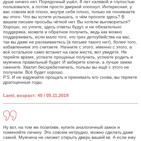
душе ничего нет. Порядочный ушёл, 8 лет халявой и глупостью
пользовался, а потом просто дверкой хлопнул. Интересная, у
вас совсем всё плохо, внутри себя плохо, только не понимаете
вы этого. Что вы хотите услышать, о чём просите здесь? В
вашем письме просьбы чёткой нет. Вы хотели выговориться?
Хорошо, но учтите, здесь ответы будут, и не обязательно
поддержка, можете и обратное получить, ведь как можно
поддерживать, если мало того, что грех детоубийства на вас,
так вы даже не раскаиваетесь (в письме такого нет), более того,
избавлением это считаете. Начните с этого, именно с этого, а
всё остальное само встанет на свои места, вот увидите. Не
теряйте время, успеете прощенье получить, успеете родить и
мужчина правильный будет. И заберите ключи, а лучше замки
смените. Хватит бесхребетничать, пользы вы ещё с этого не
получали. Всё будет хорошо.
P.S. И не вздумайте прощать и принимать его снова, вы теряете
драгоценные годы.
Lanti, возраст: 40 / 05.11.2019
Ну вот, на том же позитиве, купите аналогичный замок и
поменяйте личину. Это совсем нетрудно, можно сделать даже
самой. Мужчина не сможет открыть дверь вашей кв. А если ему