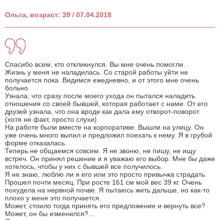
Ольга, возраст: 39 / 07.04.2018
Спасибо всем, кто откликнулся. Вы мне очень помогли.
Жизнь у меня не наладилась. Со старой работы уйти не
получается пока. Видимся ежедневно, и от этого мне очень
больно.
Узнала, что сразу после моего ухода он пытался наладить
отношения со своей бывшей, которая работает с нами. От его
друзей узнала, что она вроде как дала ему отворот-поворот
(хотя не факт, просто слухи).
На работе были вместе на корпоративе. Вышли на улицу. Он
уже очень много выпил и предложил поехать к нему. Я в грубой
форме отказалась.
Теперь не общаемся совсем. Я не звоню, не пишу, не ищу
встреч. Он принял решение и я уважаю его выбор. Мне бы даже
хотелось, чтобы у них с бывшей все получилось.
Я не знаю, люблю ли я его или это просто привычка страдать.
Прошел почти месяц. При росте 161 см мой вес 39 кг. Очень
похудела на нервной почве. Я пытаюсь жить дальше, но как-то
плохо у меня это получается.
Может, стоило тогда принять его предложение и вернуть все?
Может, он бы изменился?...