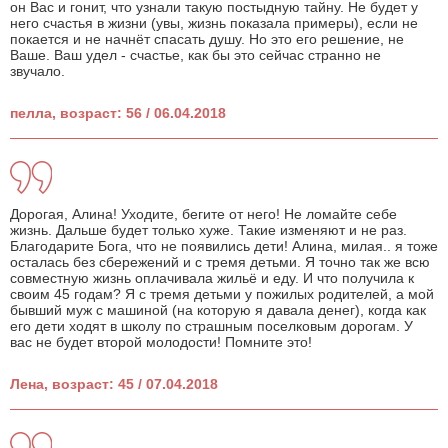
он Вас и гонит, что узнали такую постыдную тайну. Не будет у
него счастья в жизни (увы, жизнь показала примеры), если не
покается и не начнёт спасать душу. Но это его решение, не
Ваше. Ваш удел - счастье, как бы это сейчас странно не
звучало.
пелла, возраст: 56 / 06.04.2018
Дорогая, Алина! Уходите, бегите от него! Не ломайте себе
жизнь. Дальше будет только хуже. Такие изменяют и не раз.
Благодарите Бога, что не появились дети! Алина, милая.. я тоже
осталась без сбережений и с тремя детьми. Я точно так же всю
совместную жизнь оплачивала жильё и еду. И что получила к
своим 45 годам? Я с тремя детьми у пожилых родителей, а мой
бывший муж с машиной (на которую я давала денег), когда как
его дети ходят в школу по страшным поселковым дорогам. У
вас не будет второй молодости! Помните это!
Лена, возраст: 45 / 07.04.2018