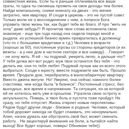
совместная жизнь. Если ты и раньше оплачивала все ваши
траты, то одна ты сможешь прожить на свои доходы тем более.
Найди компаньонку, сними комнату на двоих - это менее
затратно, чем квартиру. И сходи в церковь - это не пустой совет.
Только моли не о воссоединении с ним, а попроси Бога
управить твою жизнь так, как будет тебе во благо. И про "жить не
хочу" даже забудь!!! Я прочитав твои слова вспомнила свою
знакомую - еще три года назад она сидела передо мной и
рыдала: из успешной бизнес-вумен превратилась в должницу
(что-то с большими кредитами и т.д.) Человек в возрасте
(хорошо за 50), постоянные угрозы со стороны кредиторов (и их
визиты - а у нее дом в частном секторе и все навиду)... Говорит
- не хочу жить. Я ей - ты подумай, умереть легко, а дальше что?
У тебя дочка вот-вот родит, муж твои останется без тебя - что
делать им, они-то тебя любят. Подумай лучше как из всего этого
выбраться. Сходи к юристу, вместе подумаете как быть. Прошло
время. Продали дом, перебрались в малогабаритную квартиру.
Вместо джипа жигули. Но! Уверяю, она сейчас намного более
счастлива, чем когда была "в бизнесе". Постоянный стресс, без
выходных, все время в напряжении. Та ситуация, из-за которой
ей не хотелось жить уже в прошлом. Утратила свою остроту и
актуальность. Поверь, и твоя боль и пустота тоже пройдут. Не
сразу, но тебя отпустит. Жизнь откроет новые перспективы.
Рядом будут другие люди - близкие и родные. Человек, который
тобой дорожит никогда не будет спаивать, это ненормально.
Алин, начни думать как обустроить свой быт, может сменить
работу... Не акцентируй внимание на боли, а пытайся найти
выход! Все будет хорошо, поверь! Обнимаю тебя))