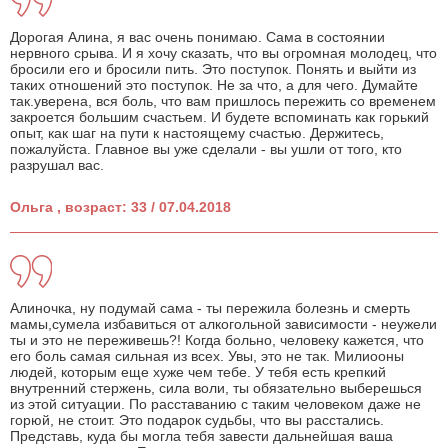
Дорогая Алина, я вас очень понимаю. Сама в состоянии
нервного срыва. И я хочу сказать, что вы огромная молодец, что
бросили его и бросили пить. Это поступок. Понять и выйти из
таких отношений это поступок. Не за что, а для чего. Думайте
так.уверена, вся боль, что вам пришлось пережить со временем
закроется большим счастьем. И будете вспоминать как горький
опыт, как шаг на пути к настоящему счастью. Держитесь,
пожалуйста. Главное вы уже сделали - вы ушли от того, кто
разрушал вас.
Ольга , возраст: 33 / 07.04.2018
Алиночка, ну подумай сама - ты пережила болезнь и смерть
мамы,сумела избавиться от алкогольной зависимости - неужели
ты и это не переживешь?! Когда больно, человеку кажется, что
его боль самая сильная из всех. Увы, это не так. Милиооны
людей, которым еще хуже чем тебе. У тебя есть крепкий
внутренний стержень, сила воли, ты обязательно выберешься
из этой ситуации. По расставанию с таким человеком даже не
горюй, не стоит. Это подарок судьбы, что вы расстались.
Представь, куда бы могла тебя завести дальнейшая ваша