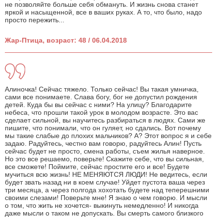
не позволяйте больше себя обмануть. И жизнь снова станет
яркой и насыщенной, все в ваших руках. А то, что было, надо
просто пережить...
Жар-Птица, возраст: 48 / 06.04.2018
Алиночка! Сейчас тяжело. Только сейчас! Вы такая умничка,
сами все понимаете. Слава богу, бог не допустил рождения
детей. Куда бы вы сейчас с ними? На улицу? Благодарите
небеса, что прошли такой урок в молодом возрасте. Это вас
сделает сильной, вы научитесь разбираться в людях. Сами же
пишите, что понимали, что он гуляет, но сдались. Вот почему
мы такие слабые до плохих мальчиков? А? Этот вопрос я и себе
задаю. Радуйтесь, честно вам говорю, радуйтесь Алин! Пусть
сейчас будет не просто, смена работы, съем жилья наверное.
Но это все решаемо, поверьте! Скажите себе, что вы сильная,
все сможете! Поймите, сейчас простите его и все! Будете
мучиться всю жизнь! НЕ МЕНЯЮТСЯ ЛЮДИ! Не ведитесь, если
будет звать назад ни в коем случае! Уйдет пустота ваша через
три месяца, а через полгода хохотать будете над теперешними
своими слезами! Поверьте мне! Я знаю о чем говорю. И мысли
о том, что жить не хочется- выкинуть немедленно! И никогда
даже мысли о таком не допускать. Вы смерть самого близкого