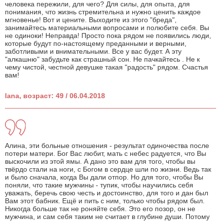
человека пережили, для чего? Для силы, для опыта, для
понимания, что жизнь стремительна и нужно ценить каждое
мгновенье! Вот и цените. Выходите из этого "бреда",
занимайтесь материальными вопросами и полюбите себя. Вы
не одиноки! Неправда! Просто пока рядом не появились люди,
которые будут по-настоящему преданными и верными,
заботливыми и внимательными. Все у вас будет. А эту
"алкашню" забудьте как страшный сон. Не пачкайтесь . Не к
чему чистой, честной девушке такая "радость" рядом. Счастья
вам!
lana, возраст: 49 / 06.04.2018
Алина, эти больные отношения - результат одиночества после
потери матери. Бог Вас любит, мать с небес радуется, что Вы
выскочили из этой ямы. А дано это вам для того, чтобы вы
твёрдо стали на ноги, с Богом в сердце шли по жизни. Ведь так
и было сначала, когда Вы дали отпор. Но для того, чтобы Вы
поняли, что такие мужчины - тупик, чтобы научились себя
уважать, беречь свою честь и достоинство, для того и дан был
Вам этот бабник. Ещё и пить с ним, только чтобы рядом был.
Никогда больше так не роняйте себя. Это его позор, он не
мужчина, и сам себя таким не считает в глубине души. Потому