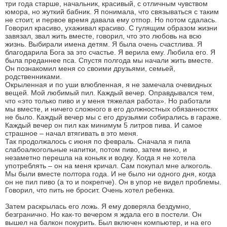
три года старше, начальник, красивый, с отличным чувством
юмора, но жуткий бабник. Я понимала, что связываться с таким
не стоит, и первое время давала ему отпор. Но потом сдалась.
Говорил красиво, ухаживал красиво. С гулящим образом жизни
завязал, звал жить вместе, говорил, что это любовь на всю
жизнь. Выбирали имена детям. Я была очень счастлива. Я
благодарила Бога за это счастье. Я верила ему. Любила его. Я
была преданнее пса. Спустя полгода мы начали жить вместе.
Он познакомил меня со своими друзьями, семьей,
родственниками.
Окрыленная и по уши влюбленная, я не замечала очевидных
вещей. Мой любимый пил. Каждый вечер. Оправдывался тем,
что «это только пиво и у меня тяжелая работа». Но работали
мы вместе, и ничего сложного в его должностных обязанностях
не было. Каждый вечер мы с его друзьями собирались в гараже.
Каждый вечер он пил как минимум 5 литров пива. И самое
страшное – начал втягивать в это меня.
Так продолжалось с июня по февраль. Сначала я пила
слабоалкогольные напитки, потом пиво, затем вино, и
незаметно перешла на коньяк и водку. Когда я не хотела
употреблять – он на меня кричал. Сам покупал мне алкоголь.
Мы были вместе полтора года. И не было ни одного дня, когда
он не пил пиво (а то и покрепче). Он в упор не видел проблемы.
Говорил, что пить не бросит. Очень хотел ребенка.
Затем раскрылась его ложь. Я ему доверяла бездумно,
безгранично. Но как-то вечером я ждала его в постели. Он
вышел на балкон покурить. Был включен компьютер, и на его