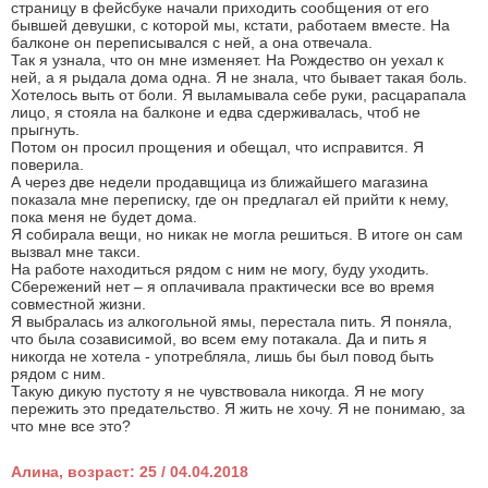
страницу в фейсбуке начали приходить сообщения от его
бывшей девушки, с которой мы, кстати, работаем вместе. На
балконе он переписывался с ней, а она отвечала.
Так я узнала, что он мне изменяет. На Рождество он уехал к
ней, а я рыдала дома одна. Я не знала, что бывает такая боль.
Хотелось выть от боли. Я выламывала себе руки, расцарапала
лицо, я стояла на балконе и едва сдерживалась, чтоб не
прыгнуть.
Потом он просил прощения и обещал, что исправится. Я
поверила.
А через две недели продавщица из ближайшего магазина
показала мне переписку, где он предлагал ей прийти к нему,
пока меня не будет дома.
Я собирала вещи, но никак не могла решиться. В итоге он сам
вызвал мне такси.
На работе находиться рядом с ним не могу, буду уходить.
Сбережений нет – я оплачивала практически все во время
совместной жизни.
Я выбралась из алкогольной ямы, перестала пить. Я поняла,
что была созависимой, во всем ему потакала. Да и пить я
никогда не хотела - употребляла, лишь бы был повод быть
рядом с ним.
Такую дикую пустоту я не чувствовала никогда. Я не могу
пережить это предательство. Я жить не хочу. Я не понимаю, за
что мне все это?
Алина, возраст: 25 / 04.04.2018