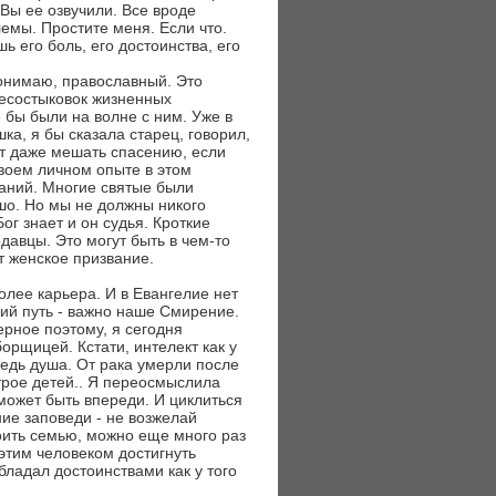
 Вы ее озвучили. Все вроде
блемы. Простите меня. Если что.
ь его боль, его достоинства, его
понимаю, православный. Это
несостыковок жизненных
бы были на волне с ним. Уже в
ка, я бы сказала старец, говорил,
т даже мешать спасению, если
своем личном опыте в этом
ваний. Многие святые были
ошо. Но мы не должны никого
г знает и он судья. Кроткие
авцы. Это могут быть в чем-то
т женское призвание.
олее карьера. И в Евангелие нет
ский путь - важно наше Смирение.
рное поэтому, я сегодня
орщицей. Кстати, интелект как у
ведь душа. От рака умерли после
 трое детей.. Я переосмыслила
 может быть впереди. И циклиться
ие заповеди - не возжелай
оить семью, можно еще много раз
 этим человеком достигнуть
бладал достоинствами как у того