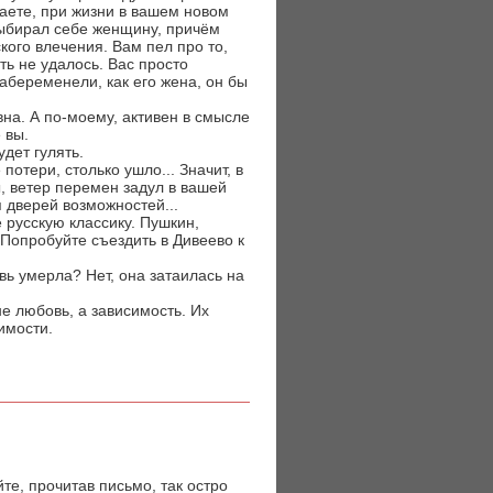
маете, при жизни в вашем новом
 выбирал себе женщину, причём
кого влечения. Вам пел про то,
ть не удалось. Вас просто
забеременели, как его жена, он бы
вна. А по-моему, активен в смысле
 вы.
удет гулять.
отери, столько ушло... Значит, в
, ветер перемен задул в вашей
 дверей возможностей...
 русскую классику. Пушкин,
 Попробуйте съездить в Дивеево к
овь умерла? Нет, она затаилась на
е любовь, а зависимость. Их
имости.
те, прочитав письмо, так остро