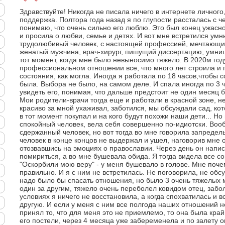
Здравствуйте! Никогда не писала ничего в интернете личного
поддержка. Полтора года назад я по глупости рассталась с ч
понимаю, что очень сильно его люблю. Это был конец ужасно
и просила о любви, семье и детях. И вот мне встретился ум
трудолюбивый человек, с настоящей профессией, мечтающий 
женатый мужчина, врач-хирург, пишущий диссертацию, умниц
тот момент, когда мне было невыносимо тяжело. В 2020м год
профессиональном отношении все, что много лет строила и п
состояния, как могла. Иногда я работала по 18 часов,чтобы 
была. Выбора не было, на самом деле. И спала иногда по 3 
увидеть его, понимая, что дальше предстоит не один месяц 
Мои родители-врачи тогда еще и работали в красной зоне, н
красиво за мной ухаживал, заботился, мы обсуждали сад, ко
в тот момент покупал и на кого будут похожи наши дети... Но
спокойный человек, вела себя совершенно по-идиотски. Воо
сдержанный человек, но вот тогда во мне говорила запредель
человек в конце концов не выдержал и ушел, наговорив мне 
отозвавшись на эмоциях о православии. Через день он напис
помириться, а во мне бушевала обида. Я тогда видела все сов
"Оскорбили мою веру" - у меня бушевало в голове. Мне почем
правильно. И я с ним не встретилась. Не поговорила, не обс
надо было бы спасать отношения, но было 3 очень тяжелых 
один за другим, тяжело очень переболел ковидом отец, заболе
условиях я ничего не восстановила, а когда спохватилась и в
другую. И если у меня с ним все полгода наших отношений н
принял то, что для меня это не приемлемо, то она была край
его постели, через 4 месяца уже забеременела и по залету о