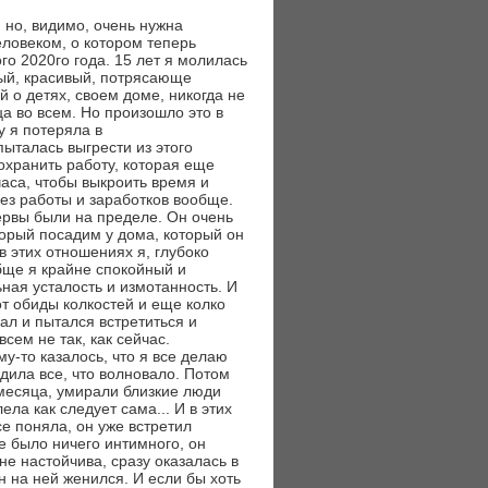
, но, видимо, очень нужна
еловеком, о котором теперь
го 2020го года. 15 лет я молилась
ный, красивый, потрясающе
о детях, своем доме, никогда не
а во всем. Но произошло это в
у я потеряла в
ыталась выгрести из этого
сохранить работу, которая еще
часа, чтобы выкроить время и
без работы и заработков вообще.
ервы были на пределе. Он очень
торый посадим у дома, который он
 в этих отношениях я, глубоко
бще я крайне спокойный и
ная усталость и измотанность. И
от обиды колкостей и еще колко
ал и пытался встретиться и
сем не так, как сейчас.
у-то казалось, что я все делаю
удила все, что волновало. Потом
месяца, умирали близкие люди
ла как следует сама... И в этих
се поняла, он уже встретил
е было ничего интимного, он
не настойчива, сразу оказалась в
н на ней женился. И если бы хоть