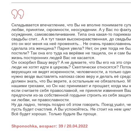
Складывается впечатление, что Вы не вполне понимаете суть 
любви, принятии, скромности, неосуждении. А у Вас по факту
осуждение, самовозвеличивание. Типа она какая-то парикма
свадьбы спит... А я тут такая высоконравственная, до свадьбы
это он мог меня на неё променять... Не очень православненьк
сделала эта женщина? Парня увела? Нет, он уже тогда не б
постели? Так она его туда на верёвке не тащила, он и сам б
жизнь посторонних людей Вас не касается.
Он оскорбил Вашу веру? А не думаете, что Вы его на это с
люди не хотят идти в церковь? Скептически относятся? Пото
верующих не видят искренности, человечности, а только оди
нужно везде выставлять напоказ свою веру и делать её сред
должен знать, что Вы верите, а остальным не обязательно. 
нашими грехами, но Он нас принимает и прощает, когда мы 
если считаете себя православной, не приняли извинения Ва
предпочли из-за собственной гордыни строить из себя защит
ни любви, ни православности.
Ну да ладно, теперь поздно об этом говорить. Поезд ушёл, че
пусть будет счастлив. А Вы успокойтесь. Не стоит на нем цик
Всё будет хорошо. Только будьте Вы проще.
Shponochka, возраст: 39 / 20.04.2022