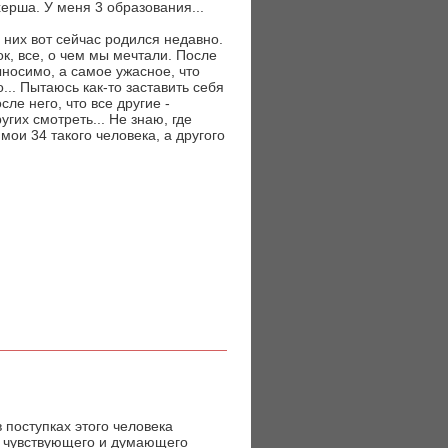
рша. У меня 3 образования...
у них вот сейчас родился недавно.
к, все, о чем мы мечтали. После
ыносимо, а самое ужасное, что
... Пытаюсь как-то заставить себя
ле него, что все другие -
гих смотреть... Не знаю, где
мои 34 такого человека, а другого
 поступках этого человека
к чувствующего и думающего