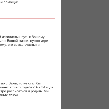
ей помощи!
й извилистый путь к Вашему
был в Вашей жизни, нужно идти
ему, его семье счастья и
ью с Вами, то не стал бы
жет это его судьба? А в 34 года
стро расписаться и родить. Мы
аньте такой.