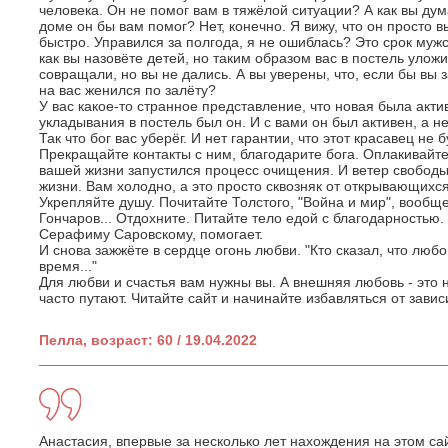
человека. Он не помог вам в тяжёлой ситуации? А как вы ду
доме он бы вам помог? Нет, конечно. Я вижу, что он просто
быстро. Управился за полгода, я не ошиблась? Это срок мужс
как вы назовёте детей, но таким образом вас в постель уложи
совращали, но вы не дались. А вы уверены, что, если бы вы 
на вас женился по залёту?
У вас какое-то странное представление, что новая была акти
укладывания в постель был он. И с вами он был активен, а не
Так что бог вас уберёг. И нет гарантии, что этот красавец не б
Прекращайте контакты с ним, благодарите бога. Оплакивайте п
вашей жизни запустился процесс очищения. И ветер свободы
жизни. Вам холодно, а это просто сквозняк от открывающихся
Укрепляйте душу. Почитайте Толстого, "Война и мир", вообще
Гончаров... Отдохните. Питайте тело едой с благодарностью.
Серафиму Саровскому, помогает.
И снова зажжёте в сердце огонь любви. "Кто сказал, что люб
время..."
Для любви и счастья вам нужны вы. А внешняя любовь - это н
часто путают. Читайте сайт и начинайте избавляться от завис
Пелла, возраст: 60 / 19.04.2022
Анастасия, впервые за несколько лет нахождения на этом сай