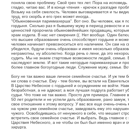
поняла свою проблему. Свой грех тех лет. Пора на исповедь.
гладко, читаю вас. И в конце чтения - крючок к разгадке про
Возьму на себя смелость. Человек выговаривается и ты видиш
труд, его скорбь и его грех может иногда..
"Обыкновенная парикмахерша". Вот оно. Вы человек, как я 
гордыня. Сколько раз я бывшему мужу в период ревности и 
ценностей пророчила обыкновейнейших продавщиц, которые 
храм ходила. В нас нет смирения ((. Нет вообще. Один батюш
что высшее образование очень способствует гордыне и може
человек начинает превозноситься его наличием. Он сам на 
убедился, будучи очень образован и имея несколько образо
неграмотны, ну абсолютно. Когда речь о лени, да это нехор
судить. Мы не знаем стартовые возможности людей, семью. Бо
наследуют землю. И вот такие негордые парикмахерши и прод
более главном богоугодные люди. Служение мужу, семье. Во
Богу не так важно ваше личное семейное счастье. И уж тем б
ни слова о счастье. Ему - тем более, вы встали на Евангель
В Царство Небесное с гордыней и осуждением не войти. Наве
безработная, а не адвокат, а моя лучшая подруга работает уб
судьи. Что тоже не так важно. Просто для примера. Главнее 
50 лет родители и не успели дать образование, рано замуж,
свое отношение к этому вопросу. У вас все еще очень-очень
на чужом уже семейном счастье, завидовать ему это нарушен
чужого. Освободившись от ненужного в себе, что мешает стр
встретить свое семейное счастье. И выбрать. Ведь главное с
Царствия Небесного, а не чтобы он был был именно врач и о
хирурга.