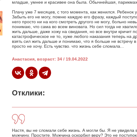
младше, умнее и красивее она была. Обычнейшая, парикмахе
Плачу уже 7 месяцев, с того момента, как женился. Ребенок 
Забыть его не могу, помню каждую его фразу, каждый поступо
него просто ни на кого смотреть другого не могу, больно нев
понимаю, что сама во всем виновата. Но сил тогда не хватило
жить дальше, даже хожу на свидания, но все внутри кричит пос
катастрофическое не то, хуже любого наказания теперь на дру
взять сил жить дальше и понимаю, что я больше не встречу в 
просто не хочу. Есть чувство. что жизнь себе сломала...
Анастасия, возраст: 34 / 19.04.2022
Отклики:
Настя, вы не сломали себе жизнь. А могли бы. Я не увидела в
мужчину. Простите. Мужчина оскорбил веру? Это не поступо