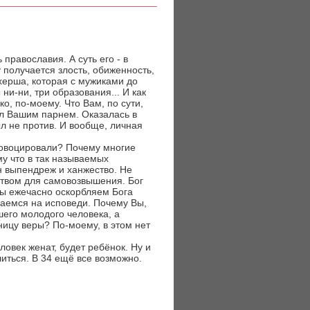
православия. А суть его - в
 получается злость, обиженность,
херша, которая с мужиками до
 ни-ни, три образования... И как
о, по-моему. Что Вам, по сути,
ыл Вашим парнем. Оказалась в
ыл не против. И вообще, личная
провоцировали? Почему многие
му что в так называемых
н выпендреж и ханжество. Не
ством для самовозвышения. Бог
Мы ежечасно оскорбляем Бога
каемся на исповеди. Почему Вы,
шего молодого человека, а
ницу веры? По-моему, в этом нет
ловек женат, будет ребёнок. Ну и
литься. В 34 ещё все возможно.