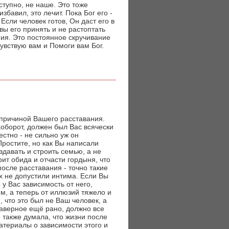
ступно, не наше. Это тоже
збавил, это лечит. Пока Бог его -
Если человек готов, Он даст его в
овы его принять и не растоптать
ия. Это постоянное скручивание
чувствую вам и Помоги вам Бог.
 причиной Вашего расставания.
аоборот, должен был Вас всячески
естно - не сильно уж он
ростите, но как Вы написали
давать и строить семью, а не
рит обида и отчасти гордыня, что
осле расставания - точно такие
х не допустили интима. Если Вы
 у Вас зависимость от него,
м, а теперь от иллюзий тяжело и
, что это был не Ваш человек, а
наверное ещё рано, должно все
 также думала, что жизни после
Материалы о зависимости этого и