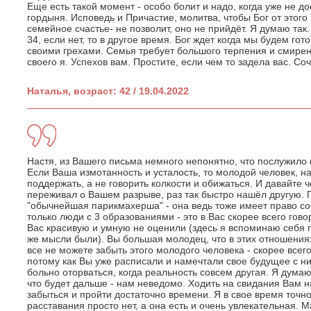
Еще есть такой момент - особо болит и надо, когда уже не до
гордыня. Исповедь и Причастие, молитва, чтобы Бог от этого и
семейное счастье- не позволит, оно не прийдёт. Я думаю так. 
34, если нет, то в другое время. Бог ждет когда мы будем гот
своими грехами. Семья требует большого терпения и смирен
своего я. Успехов вам. Простите, если чем то задела вас. Со
Наталья, возраст: 42 / 19.04.2022
Настя, из Вашего письма немного непонятно, что послужило
Если Ваша измотанность и усталость, то молодой человек, н
поддержать, а не говорить колкости и обижаться. И давайте ч
переживал о Вашем разрыве, раз так быстро нашёл другую. П
"обычнейшая парикмахерша" - она ведь тоже имеет право соз
только люди с 3 образованиями - это в Вас скорее всего гово
Вас красивую и умную не оценили (здесь я вспоминаю себя п
же мысли были). Вы большая молодец, что в этих отношения
все не можете забыть этого молодого человека - скорее всего
потому как Вы уже расписали и намечтали свое будущее с ни
больно оторваться, когда реальность совсем другая. Я думаю
что будет дальше - нам неведомо. Ходить на свидания Вам 
забыться и пройти достаточно времени. Я в свое время точно
расставания просто нет, а она есть и очень увлекательная. 