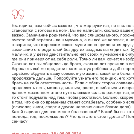
Екатерина, вам сейчас кажется, что мир рушится, но вполне 
становится с головы на ноги. Вы не написали, сколько вашему
важно. Замечание родителей, что вас слишком много, похоже
вместо этой верёвки - ваш мужчина, а он всё же человек, а н
говорится, что в крепком союзе муж и жена прилепятся друг д
замечание его родителей без других вводных выглядит так, 
мальчик, а у детей действительно нет своих мужей/жён в силу
где они примеряют на себя роли. Точно ли вам хочется изо
Сколько лет вы общались до брака, сколько лет прожили в 
Взрослеть всё же предстоит, хотя статус ребёнка и даёт опр
серьёзно обдумать вашу совместную жизнь, какой она была, н
продолжать дальше. Попробуйте узнать его позицию, его хот
брать на себя ответственность. Если с обеих сторон совпад
продолжать есть, можно двигаться, расти, ошибаться и испра
данном жизненном этапе пути слишком сильно расходятся, ма
то стоит подумать над тем, чтобы расстаться. Больно, скорее
в том, что она со временем станет ослабевать, особенно ес
(психолог, книги, спорт и другие наполняющие благие дела).
Какой вариант для вас менее болезненный? Какой бы вы хот
полгода, год, несколько лет? Что для этого стоит делать? По
сейчас?
strekoza, возраст: 35 / 06.08.2024