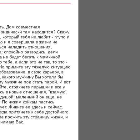
ть. Дом совместная
юридически там находится? Скажу
, который тебя не любит - глупо и
ю и я совершала в жизни не
ься наладить отношения,
а: спокойно разводись, дели
а не будет бегать к мамкиной
тебе, а если это не так, то это -
 Но примите эту тяжелую ситуацию
образование, в свою карьеру, в
 какого мужчину Вы хотели бы
у мужчине под стать парой. И вот
те, отряхнете перышки и все у
сь в новые отношения, "взамуж",
й душой: маленький он еще, не
? По чужим койкам пастись
ет. Живите ее здесь и сейчас.
огда притянете к себе достойного
е прожить эту страницу жизни, и
бнимаю Вас.