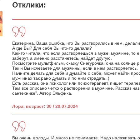
Отклики:
Екатерина, Ваша ошибка, что Вы растворились в нем, делали 
А где Вы? Для себя Вы что-то делали?
Как-то читала, что если растворяешься в муже, мужчине, то е
заберут, а именно расстанетесь, найдет другую.
Посмотрите мультфильм, сказку Снегурочка, она на солнце р
Так и Вы исчезаете для мужчины, если в нем растворяетесь.
Начните делать для себя и думайте о себе, может найти про
мужчинах так рано думать и по ним страдать. )
Есть рассказ, она психолог или психотерапевт, пишет терапев
Там все описано четко о растворении в мужчине. Рассказ на
сантехнике". Автор Эльфика.
Лора, возраст: 30 / 29.07.2024
Вы очень молоды. И много не понимаете. Надо налаживать 