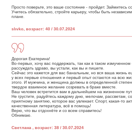
Просто поверьте, это ваше состояние - пройдет. Займитесь со
Учитесь обязательно, стройте карьеру, чтобы быть независи
плане.
slıvko, возраст: 40 / 30.07.2024
Дорогая Екатерина!
Во-первых, хочу вас поддержать, так как в таком измученно
рассуждать здраво, вы устали, как вы и пишете.
Сейчас это кажется для вас банальным, но вся ваша жизнь 
у всех первые отношения и первый опыт остаются на всю жиз
этого. И мужчина, и женщина должны в определенной степен
твердое взаимное желание созревать в браке вместе.
Ваш человек встретится вам в дальнейшем на жизненном пут
Не грустите, радуйтесь каждому дню, мелочам, рассветам, с
приятному занятию, которое вас увлекает. Спорт, какая-то ак
качественная литература, всё в помощь!
Верю, что вы отдохнёте и со всем справитесь!
Обнимаю.
Светлана , возраст: 38 / 30.07.2024