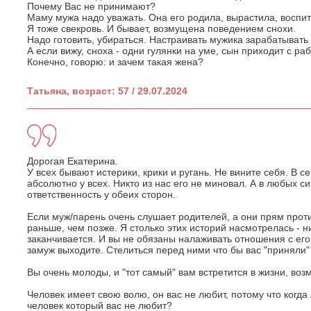
Почему Вас не принимают?
Маму мужа надо уважать. Она его родила, вырастила, воспи
Я тоже свекровь. И бывает, возмущена поведением снохи.
Надо готовить, убираться. Настраивать мужика зарабатывать
А если вижу, сноха - одни гулянки на уме, сын приходит с ра
Конечно, говорю: и зачем такая жена?
Татьяна, возраст: 57 / 29.07.2024
Дорогая Екатерина.
У всех бывают истерики, крики и ругань. Не вините себя. В 
абсолютно у всех. Никто из нас его не миновал. А в любых с
ответственность у обеих сторон.
Если муж/парень очень слушает родителей, а они прям проти
раньше, чем позже. Я столько этих историй насмотрелась - 
заканчивается. И вы не обязаны налаживать отношения с его
замуж выходите. Стелиться перед ними что бы вас "приняли" 
Вы очень молоды, и "тот самый" вам встретится в жизни, воз
Человек имеет свою волю, он вас не любит, потому что когда
человек который вас не любит?