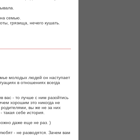
тывала.
 на семью.
боты, грязища, нечего кушать.
семье молодых людей он наступает
итуациях в отношениях всегда
в вас - то лучше с ним разойтись
ничем хорошим это никогда не
 родителями, вы же не за них
- такая себе история.
можно даже еще не раз. )
 любят - не разводятся. Зачем вам