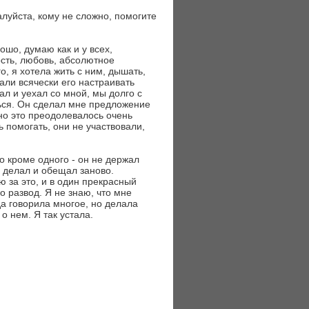
алуйста, кому не сложно, помогите
шо, думаю как и у всех,
ость, любовь, абсолютное
, я хотела жить с ним, дышать,
али всячески его настраивать
шал и уехал со мной, мы долго с
ься. Он сделал мне предложение
но это преодолевалось очень
ь помогать, они не участвовали,
о кроме одного - он не держал
е делал и обещал заново.
ю за это, и в один прекрасный
о развод. Я не знаю, что мне
гда говорила многое, но делала
о нем. Я так устала.