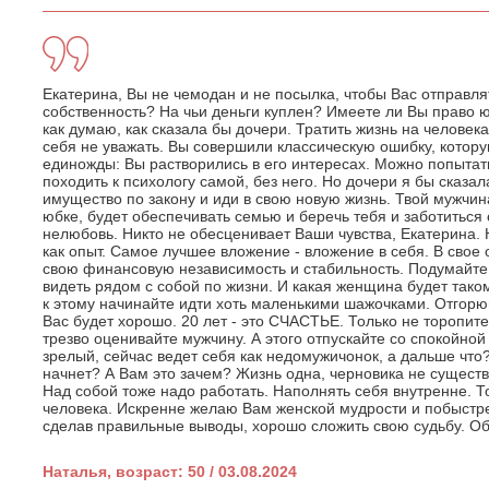
Екатерина, Вы не чемодан и не посылка, чтобы Вас отправля
собственность? На чьи деньги куплен? Имеете ли Вы право 
как думаю, как сказала бы дочери. Тратить жизнь на человека
себя не уважать. Вы совершили классическую ошибку, котору
единожды: Вы растворились в его интересах. Можно попытат
походить к психологу самой, без него. Но дочери я бы сказал
имущество по закону и иди в свою новую жизнь. Твой мужчин
юбке, будет обеспечивать семью и беречь тебя и заботиться о 
нелюбовь. Никто не обесценивает Ваши чувства, Екатерина.
как опыт. Самое лучшее вложение - вложение в себя. В свое 
свою финансовую независимость и стабильность. Подумайте,
видеть рядом с собой по жизни. И какая женщина будет таком
к этому начинайте идти хоть маленькими шажочками. Отгорюй
Вас будет хорошо. 20 лет - это СЧАСТЬЕ. Только не торопите
трезво оценивайте мужчину. А этого отпускайте со спокойно
зрелый, сейчас ведет себя как недомужичонок, а дальше что
начнет? А Вам это зачем? Жизнь одна, черновика не существу
Над собой тоже надо работать. Наполнять себя внутренне. Т
человека. Искренне желаю Вам женской мудрости и побыстре
сделав правильные выводы, хорошо сложить свою судьбу. О
Наталья, возраст: 50 / 03.08.2024