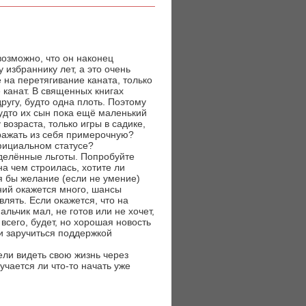
возможно, что он наконец
 избраннику лет, а это очень
 на перетягивание каната, только
е канат. В священных книгах
ругу, будто одна плоть. Поэтому
будто их сын пока ещё маленький
 возраста, только игры в садике,
бражать из себя примерочную?
официальном статусе?
еделённые льготы. Попробуйте
а чем строилась, хотите ли
я бы желание (если не умение)
ений окажется много, шансы
влять. Если окажется, что на
льчик мал, не готов или не хочет,
 всего, будет, но хорошая новость
ли заручиться поддержкой
ели видеть свою жизнь через
лучается ли что-то начать уже