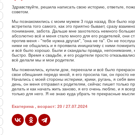
Здравствуйте, решила написать свою историю, ответьте, пож
советом.
Мы познакомились с моим мужем 3 года назад. Все было хоро
встретила того самого, как это приятно бывает, сразу взаимн
понимание, забота. Дальше мне захотелось немного большего
абсолютно всё и меня стало много для его родителей, они ст
против меня - "тебе нужна другая", "она не та". Он не послу
ними не общались и я проявила инициативу с ними помирит
и всё было хорошо. Были и скандалы правда, непонимание, 
быстро. Время к свадьбе, и его родители просто отказывалис
всё делали мы и мои родители.
Мы поженились, купили дом, переехали и всё было прекрасн
свои обещания передо мной, я его просила так, он просто н
Начались с моей стороны истерики, крики, ругань, я себя вин
день, он меня отправил к родителям, сейчас пишет только пр
делать и как начать жить заново, я его очень люблю, и я все
только для него. Я не знаю куда убрать те прекрасные мысли 
Екатерина , возраст: 20 / 27.07.2024