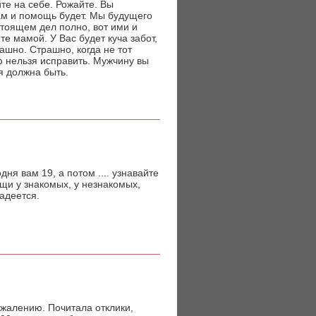
йте на себе. Рожайте. Вы
там и помощь будет. Мы будущего
астоящем дел полно, вот ими и
е мамой. У Вас будет куча забот,
ашно. Страшно, когда не тот
ю нельзя исправить. Мужчину вы
ая должна быть.
дня вам 19, а потом .... узнавайте
щи у знакомых, у незнакомых,
надеется.
сожалению. Почитала отклики,