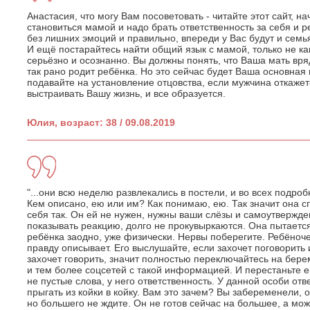
Анастасия, что могу Вам посоветовать - читайте этот сайт, н
становиться мамой и надо брать ответственность за себя и р
без лишних эмоций и правильно, впереди у Вас будут и семь
И ещё постарайтесь найти общий язык с мамой, только не ка
серьёзно и осознанно. Вы должны понять, что Ваша мать вряд
так рано родит ребёнка. Но это сейчас будет Ваша основная
подавайте на установление отцовства, если мужчина откажет
выстраивать Вашу жизнь, и все образуется.
Юлия, возраст: 38 / 09.08.2019
"...они всю неделю развлекались в постели, и во всех подроб
Кем описано, ею или им? Как понимаю, ею. Так значит она с
себя так. Он ей не нужен, нужны ваши слёзы и самоутвержден
показывать реакцию, долго не прокувыркаются. Она пытаетс
ребёнка заодно, уже физически. Нервы поберегите. Ребёноче
правду описывает. Его выслушайте, если захочет поговорить 
захочет говорить, значит полностью переключайтесь на бере
и тем более соцсетей с такой информацией. И перестаньте 
не пустые слова, у него ответственность. У данной особи отве
прыгать из койки в койку. Вам это зачем? Вы забеременели,
но большего не ждите. Он не готов сейчас на большее, а мож