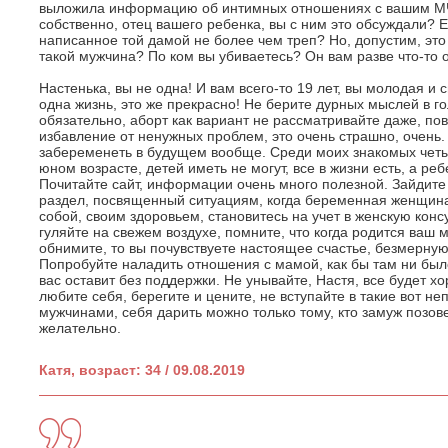
выложила информацию об интимных отношениях с вашим МЧ?
собственно, отец вашего ребенка, вы с ним это обсуждали? Ес
написанное той дамой не более чем треп? Но, допустим, это
такой мужчина? По ком вы убиваетесь? Он вам разве что-то
Настенька, вы не одна! И вам всего-то 19 лет, вы молодая и 
одна жизнь, это же прекрасно! Не берите дурных мыслей в г
обязательно, аборт как вариант не рассматривайте даже, пов
избавление от ненужных проблем, это очень страшно, очень.
забеременеть в будущем вообще. Среди моих знакомых чет
юном возрасте, детей иметь не могут, все в жизни есть, а реб
Почитайте сайт, информации очень много полезной. Зайдите
раздел, посвященный ситуациям, когда беременная женщина
собой, своим здоровьем, становитесь на учет в женскую кон
гуляйте на свежем воздухе, помните, что когда родится ваш 
обнимите, то вы почувствуете настоящее счастье, безмерную
Попробуйте наладить отношения с мамой, как бы там ни было
вас оставит без поддержки. Не унывайте, Настя, все будет х
любите себя, берегите и цените, не вступайте в такие вот н
мужчинами, себя дарить можно только тому, кто замуж позове
желательно.
Катя, возраст: 34 / 09.08.2019