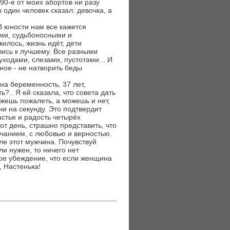
90-е от моих абортов ни разу
ы один человек сказал: девочка, а
В юности нам все кажется
ыми, судьбоносными и
илось, жизнь идёт, дети
лись к лучшему. Все разными
уходами, слезами, пустотами... И
ное - не натворить беды
на беременность, 37 лет,
ь?.. Я ей сказала, что совета дать
ожешь пожалеть, а можешь и нет,
ни на секунду. Это подтвердит
астье и радость четырёх
т день, страшно представить, что
енчанием, с любовью и верностью.
ле этот мужчина. Почувствуй
ли нужен, то ничего нет
дое убеждение, что если женщина
, Настенька!