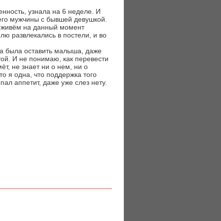
нность, узнала на 6 неделе. И
оего мужчины с бывшей девушкой.
й (живём на данный момент
елю развлекались в постели, и во
ена была оставить малыша, даже
той. И не понимаю, как перевести
т, не знает ни о нем, ни о
то я одна, что поддержка того
ал аппетит, даже уже слез нету.