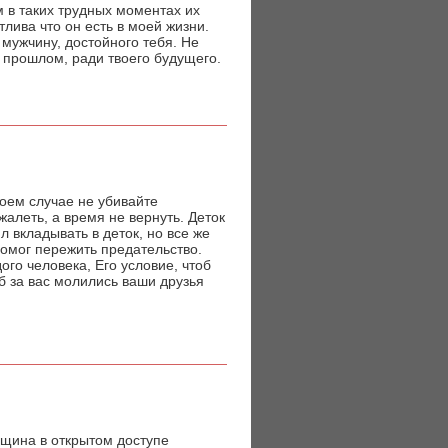
 в таких трудных моментах их
тлива что он есть в моей жизни.
мужчину, достойного тебя. Не
в прошлом, ради твоего будущего.
коем случае не убивайте
жалеть, а время не вернуть. Деток
л вкладывать в деток, но все же
помог пережить предательство.
ого человека, Его условие, чтоб
б за вас молились ваши друзья
нщина в открытом доступе