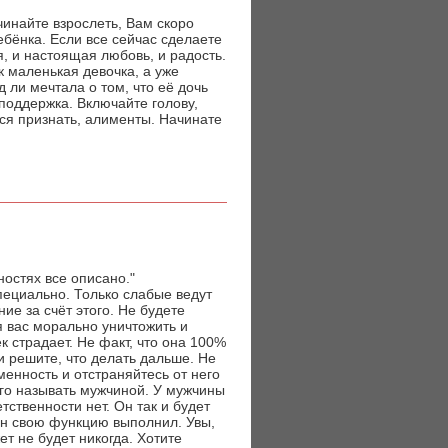
ачинайте взрослеть, Вам скоро
ебёнка. Если все сейчас сделаете
я, и настоящая любовь, и радость.
к маленькая девочка, а уже
 ли мечтала о том, что её дочь
 поддержка. Включайте голову,
ся признать, алименты. Начинате
ностях все описано."
пециально. Только слабые ведут
ие за счёт этого. Не будете
я вас морально уничтожить и
к страдает. Не факт, что она 100%
и решите, что делать дальше. Не
менность и отстраняйтесь от него
его называть мужчиной. У мужчины
тственности нет. Он так и будет
 он свою функцию выполнил. Увы,
ет не будет никогда. Хотите