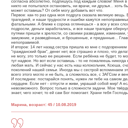
согласна абсолютно, подпишусь под каждым словом! Меня в 
никто не попытался остановить, ни врачи, ни друзья... хоть б
может оставишь? От себя могу добавить вот что.
Первое: как-то раз одна моя подруга сказала великую вещь. 
трагедией, и наши трудности и ошибки кажутся непоправим
фатальными. А ближе к сорока оглянешься - а все у всех слож
подросли, деньги заработались, и все наши трагедии оберну
путями пришли к зрелости, со своими разводами, изменами, 
замужние, и разведённые, и брошенные, и преданные... Глав
непоправимой.
И второе: 14 лет назад сестра пришла ко мне с подозрением 
"гражданский брак", денег нет, все страшно и плохо, что делат
не могу, это только ее решение. Если ребёнка не будет, то м
тут надвое. Но вот если оставишь - то не пожалеешь никогда 
любая мать. И сейчас у нас есть наш колокольчик, Ксюша, сч
поколений нашей семьи. Иногда мы с сестрой вспоминаем это
всего этого могло и не быть, а сложилось все, с ЗАГСом и в
И последнее: постарайся понять, нужен ли тебе на самом де
сердцем. Если нет - отпусти и живи, украшай собой мир! А ес
невозможного. Вопрос только в сложности задачи. Мое твёр
знает, чего хочет, то ей сам Бог помогает. Храни тебя Господь
Марина, возраст: 45 / 10.08.2019