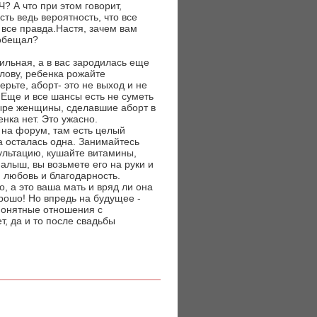
 А что при этом говорит,
ть ведь вероятность, что все
 все правда.Настя, зачем вам
 обещал?
сильная, а в вас зародилась еще
олову, ребенка рожайте
ерьте, аборт- это не выход и не
 Еще и все шансы есть не суметь
ыре женщины, сделавшие аборт в
енка нет. Это ужасно.
 на форум, там есть целый
 осталась одна. Занимайтесь
сультацию, кушайте витамины,
малыш, вы возьмете его на руки и
 любовь и благодарность.
, а это ваша мать и вряд ли она
орошо! Но впредь на будущее -
епонятные отношения с
т, да и то после свадьбы