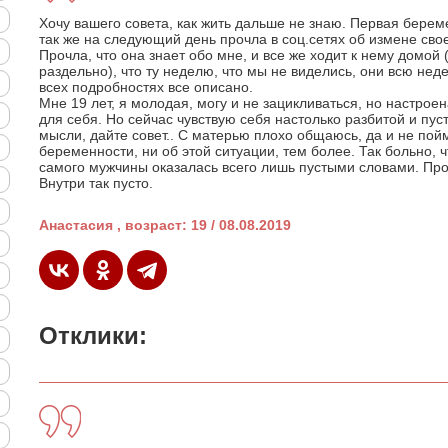
Хочу вашего совета, как жить дальше не знаю. Первая береме
так же на следующий день прочла в соц.сетях об измене св
Прочла, что она знает обо мне, и все же ходит к нему домо
раздельно), что ту неделю, что мы не виделись, они всю нед
всех подробностях все описано.
Мне 19 лет, я молодая, могу и не зацикливаться, но настро
для себя. Но сейчас чувствую себя настолько разбитой и пус
мысли, дайте совет.. С матерью плохо общаюсь, да и не поймё
беременности, ни об этой ситуации, тем более. Так больно, ч
самого мужчины оказалась всего лишь пустыми словами. Проп
Внутри так пусто.
Анастасия , возраст: 19 / 08.08.2019
Отклики: