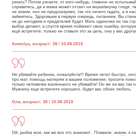
узнать? Потом узнаете, от кого-нибудь, главное не испытыва
справитесь, да и мама может оттает на внука/внучку глядя, 
не знаем, оно не предсказуемо, так что нечего гадать, а в н
займитесь. Здоровьем в первую очередь, питанием. Вы станет
не до негодяев и предателей будет. Мать одиночка не так стр
выбор делают, а спустя время поймают свою ошибку, котору
ещё встретите, только не ставьте это за цель, она у вас друг
Ametriya, возраст: 39 / 10.08.2019
Не убивайте ребенка, пожалуйста!!! Время летит быстро, сего
про мат. помощь матерям в вашем положении, просите помо
только человечка маленького не убивайте! Он же на вас так 
Мужчину еще встретите хорошего, будет вас обоих любить.
Оля, возраст: 38 / 10.08.2019
Ой, рыбка моя, как же все это знакомо!.. Плавали, знаем, к 