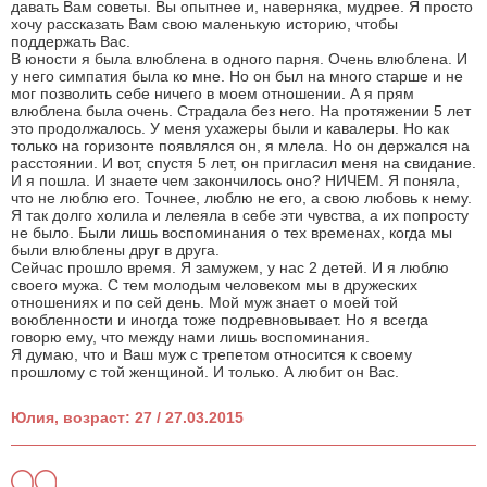
давать Вам советы. Вы опытнее и, наверняка, мудрее. Я просто
хочу рассказать Вам свою маленькую историю, чтобы
поддержать Вас.
В юности я была влюблена в одного парня. Очень влюблена. И
у него симпатия была ко мне. Но он был на много старше и не
мог позволить себе ничего в моем отношении. А я прям
влюблена была очень. Страдала без него. На протяжении 5 лет
это продолжалось. У меня ухажеры были и кавалеры. Но как
только на горизонте появлялся он, я млела. Но он держался на
расстоянии. И вот, спустя 5 лет, он пригласил меня на свидание.
И я пошла. И знаете чем закончилось оно? НИЧЕМ. Я поняла,
что не люблю его. Точнее, люблю не его, а свою любовь к нему.
Я так долго холила и лелеяла в себе эти чувства, а их попросту
не было. Были лишь воспоминания о тех временах, когда мы
были влюблены друг в друга.
Сейчас прошло время. Я замужем, у нас 2 детей. И я люблю
своего мужа. С тем молодым человеком мы в дружеских
отношениях и по сей день. Мой муж знает о моей той
воюбленности и иногда тоже подревновывает. Но я всегда
говорю ему, что между нами лишь воспоминания.
Я думаю, что и Ваш муж с трепетом относится к своему
прошлому с той женщиной. И только. А любит он Вас.
Юлия, возраст: 27 / 27.03.2015