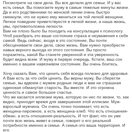
Посмотрите на свои дела. Вы все делали для семьи. И у вас
есть семья. Вы помогаете мужу в самые тяжелые минуты жизни.
Да и его родственники по женской линии очень быстро
смекнули, что не нужно ему жениться на той легкой женщине.
Легкое поведние приветствуестя в легкой жизни, а наша жизнь,
увы, противоположна легкости.
Вам не плохо было бы походить на консультации к психологу.
Чтоб разобрать это ваше состояние страха и неуважения к себе
самой. Ведь сейчас, входя в это состояние, Вы почти
обесцениваете свои дела, свою жизнь. Вам нужно приобрести
навык верного выхода из этого состояния. Вы просто
поразитесь, какой Вы станете уверенной и эта уверенность
будет видна всем. И мужу в первую очередь. Кстати, ваш сон
именно о вашем навязчивом состоянии. Вы очень боитесь.
Хочу сказать Вам, что ценить себя всегда полезно для здоровья.
А Вам есть за что себя ценить. Вы верны мужу, Вы сберегли
семью, вы вдвоем с мужем родные люди и вам не страшная
одинокая обманутая старость. Вы вместе. И это огромна
ценность и самое большое счастье.
Что же касается иллюзии мужа, которую он нес по жизни, то, как
видно, приходит время для завершения этой иллюзии. Муж-
взрослый мужчина. Он очень точно понимает, что есть
женщина-пирожное, а есть женщина-хлеб. Что есть отношения-
обман, а есть отношения-реальность. И тот факт, что он уже
почти всю жизнь живет в семье, говорит о его реальной
потребности именно в семье. А семья-это ваша территория. И
его.