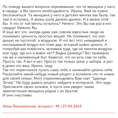
По поводу вашего вопроса-переживания, что та женщина у него
в сердце, а Вы просто необходомость: Ирина, Вам не нужно
беспокоиться. Та женщина у него в детских мечтах как была, так
там и осталась. А жизнь ушла далеко-далеко. И в жизни этой
Вы. А что от той мечты осталось? Ничего. Это Вы как раз в его
сердце! Именно Вы.
И еще вот что: иногда даже уже совсем взрослые люди не
понимают ценность простых вещей. Не понимают, что они
дышат не пустотой, а воздухом. И что вот этот невидимый и
неслышимый воздух-это тоже дар, который нужно ценить. А
попробуй-как поместить человека туда, где не хватате воздуха,
или туда, где его и вовсе нет? Видна разница? Вот примерно
так же и налаженный быт. Кажется, что он есть сам по себе.
Просто так. А вот и нет. Просто так только грязь у забора, а уют
в доме-это ваш, Ирина, труд.
Так что перестаньте пугать саму себя и начинайте ценить себе.
Раскопайте какой-нибудь новый рецепт и испеките что-то новое
для своей семьи. Могу порекомендовать Вам торт "Царица
Эстер". Не буду давать рецепт, найдите в интернете. Это чудо.
Пригласите своих золовок, и пусть они увидят: какая
замечатльная женщина рядом с их братом.
И они счастливы.
Нина Вишневская, возраст: 45 / 27.03.2015