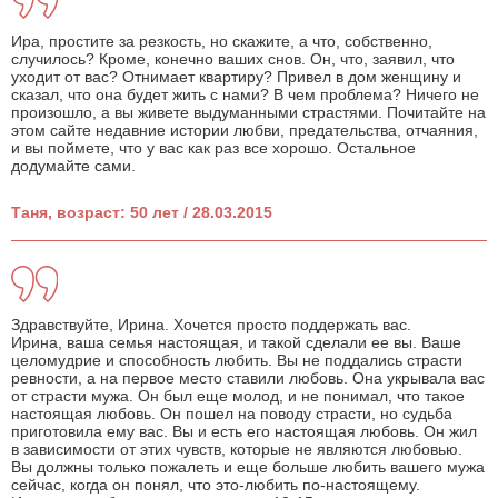
Ира, простите за резкость, но скажите, а что, собственно,
случилось? Кроме, конечно ваших снов. Он, что, заявил, что
уходит от вас? Отнимает квартиру? Привел в дом женщину и
сказал, что она будет жить с нами? В чем проблема? Ничего не
произошло, а вы живете выдуманными страстями. Почитайте на
этом сайте недавние истории любви, предательства, отчаяния,
и вы поймете, что у вас как раз все хорошо. Остальное
додумайте сами.
Таня, возраст: 50 лет / 28.03.2015
Здравствуйте, Ирина. Хочется просто поддержать вас.
Ирина, ваша семья настоящая, и такой сделали ее вы. Ваше
целомудрие и способность любить. Вы не поддались страсти
ревности, а на первое место ставили любовь. Она укрывала вас
от страсти мужа. Он был еще молод, и не понимал, что такое
настоящая любовь. Он пошел на поводу страсти, но судьба
приготовила ему вас. Вы и есть его настоящая любовь. Он жил
в зависимости от этих чувств, которые не являются любовью.
Вы должны только пожалеть и еще больше любить вашего мужа
сейчас, когда он понял, что это-любить по-настоящему.