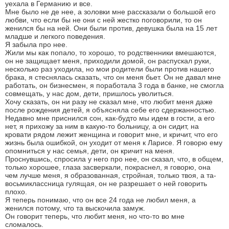
уехала в Германию и все.
Мне было не де нее, а золовки мне рассказали о большой его
любви, что если бы не они с ней жестко поговорили, то он
женился бы на ней. Они были против, девушка была на 15 лет
младше и легкого поведения.
Я забыла про нее.
Жили мы как попало, то хорошо, то родственники вмешаются,
он не защищает меня, приходили домой, он распускал руки,
несколько раз уходила, но мои родители были против нашего
брака, я стеснялась сказать, что он меня бьет. Он не давал мне
работать, он бизнесмен, я поработала 3 года в банке, не смогла
совмещать, у нас дом, дети, пришлось уволиться.
Хочу сказать, он ни разу не сказал мне, что любит меня даже
после рождения детей, я объясняла себе его сдержанностью.
Недавно мне приснился сон, как-будто мы идем в гости, а его
нет, я прихожу за ним в какую-то больницу, а он сидит, на
кровати рядом лежит женщина и говорит мне, и кричит, что его
жизнь была ошибкой, он уходит от меня к Ларисе. Я говорю ему
опомниться у нас семья, дети, он кричит на меня.
Проснувшись, спросила у него про нее, он сказал, что, в общем,
только хорошее, глаза засверкали, покраснел, я говорю, она
чем лучше меня, я образованная, стройная, только твоя, а та-
восьмиклассница гулящая, он не разрешает о ней говорить
плохо.
Я теперь понимаю, что он все 24 года не любил меня, а
женился потому, что та выскочила замуж.
Он говорит теперь, что любит меня, но что-то во мне
сломалось.