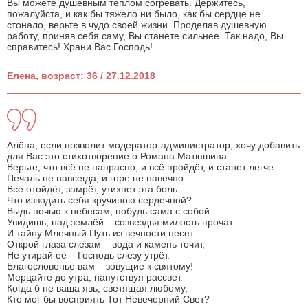
Вы можете душевным теплом согревать. Держитесь,
пожалуйста, и как бы тяжело ни было, как бы сердце не
стонало, верьте в чудо своей жизни. Проделав душевную
работу, приняв себя саму, Вы станете сильнее. Так надо, Вы
справитесь! Храни Вас Господь!
Елена, возраст: 36 / 27.12.2018
Алёна, если позволит модератор-администратор, хочу добавить
для Вас это стихотворение о.Романа Матюшина.
Верьте, что всё не напрасно, и всё пройдёт, и станет легче.
Печаль не навсегда, и горе не навечно.
Все отойдёт, замрёт, утихнет эта боль.
Что изводить себя кручиною сердечной? –
Выдь ночью к небесам, побудь сама с собой.
Увидишь, над землёй – созвездья милость прочат
И тайну Млечный Путь из вечности несет.
Открой глаза слезам – вода и камень точит,
Не утирай её – Господь слезу утрёт.
Благословенье вам – зовущие к святому!
Мерцайте до утра, напутствуя рассвет.
Когда б не ваша явь, светящая любому,
Кто мог бы восприять Тот Невечерний Свет?