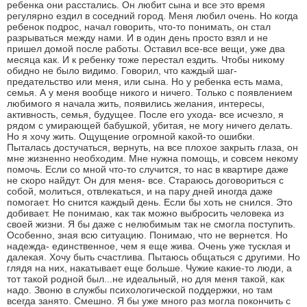
ребенка они расстались. Он любит сына и все это время
регулярно ездил в соседний город. Меня любил очень. Но когда
ребенок подрос, начал говорить, что-то понимать, он стал
разрываться между нами. И в один день просто взял и не
пришел домой после работы. Оставил все-все вещи, уже два
месяца как. И к ребенку тоже перестал ездить. Чтобы никому
обидно не было видимо. Говорил, что каждый шаг-
предательство или меня, или сына. Но у ребенка есть мама,
семья. А у меня вообще никого и ничего. Только с появлением
любимого я начала жить, появились желания, интересы,
активность, семья, будущее. После его ухода- все исчезло, я
рядом с умирающей бабушкой, убитая, не могу ничего делать.
Но я хочу жить. Ощущение огромной какой-то ошибки.
Пыталась достучаться, вернуть, на все плохое закрыть глаза, он
мне жизненно необходим. Мне нужна помощь, и совсем некому
помочь. Если со мной что-то случится, то нас в квартире даже
не скоро найдут. Он для меня- все. Стараюсь договориться с
собой, молиться, отвлекаться, и на пару дней иногда даже
помогает. Но снится каждый день. Если бы хоть не снился. Это
добивает. Не понимаю, как так можно выбросить человека из
своей жизни. Я бы даже с нелюбимым так не смогла поступить.
Особенно, зная всю ситуацию. Понимаю, что не вернется. Но
надежда- единственное, чем я еще жива. Очень уже тусклая и
далекая. Хочу быть счастлива. Пытаюсь общаться с другими. Но
глядя на них, накатывает еще больше. Чужие какие-то люди, а
тот такой родной был...не идеальный, но для меня такой, как
надо. Звоню в службы психологической поддержки, но там
всегда занято. Смешно. Я бы уже много раз могла покончить с