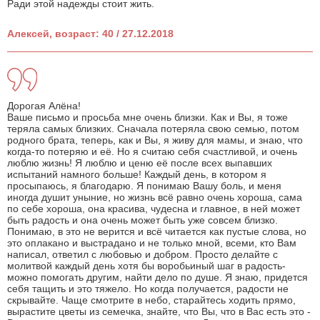
Ради этой надежды стоит жить.
Алексей, возраст: 40 / 27.12.2018
Дорогая Алёна!
Ваше письмо и просьба мне очень близки. Как и Вы, я тоже
теряла самых близких. Сначала потеряла свою семью, потом
родного брата, теперь, как и Вы, я живу для мамы, и знаю, что
когда-то потеряю и её. Но я считаю себя счастливой, и очень
люблю жизнь! Я люблю и ценю её после всех выпавших
испытаний намного больше! Каждый день, в котором я
просыпаюсь, я благодарю. Я понимаю Вашу боль, и меня
иногда душит уныние, но жизнь всё равно очень хороша, сама
по себе хороша, она красива, чудесна и главное, в ней может
быть радость и она очень может быть уже совсем близко.
Понимаю, в это не верится и всё читается как пустые слова, но
это оплакано и выстрадано и не только мной, всеми, кто Вам
написал, ответил с любовью и добром. Просто делайте с
молитвой каждый день хотя бы воробьиный шаг в радость-
можно помогать другим, найти дело по душе. Я знаю, придется
себя тащить и это тяжело. Но когда получается, радости не
скрывайте. Чаще смотрите в небо, старайтесь ходить прямо,
вырастите цветы из семечка, знайте, что Вы, что в Вас есть это -