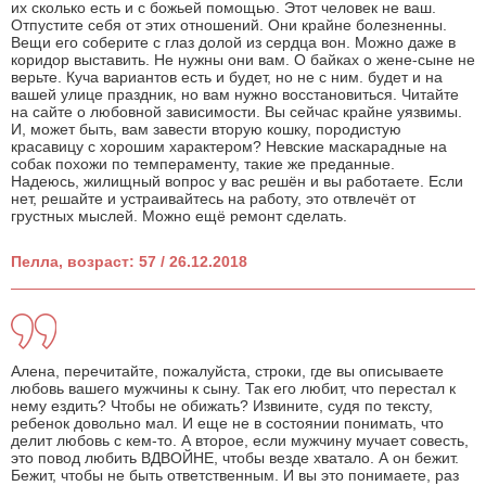
их сколько есть и с божьей помощью. Этот человек не ваш.
Отпустите себя от этих отношений. Они крайне болезненны.
Вещи его соберите с глаз долой из сердца вон. Можно даже в
коридор выставить. Не нужны они вам. О байках о жене-сыне не
верьте. Куча вариантов есть и будет, но не с ним. будет и на
вашей улице праздник, но вам нужно восстановиться. Читайте
на сайте о любовной зависимости. Вы сейчас крайне уязвимы.
И, может быть, вам завести вторую кошку, породистую
красавицу с хорошим характером? Невские маскарадные на
собак похожи по темпераменту, такие же преданные.
Надеюсь, жилищный вопрос у вас решён и вы работаете. Если
нет, решайте и устраивайтесь на работу, это отвлечёт от
грустных мыслей. Можно ещё ремонт сделать.
Пелла, возраст: 57 / 26.12.2018
Алена, перечитайте, пожалуйста, строки, где вы описываете
любовь вашего мужчины к сыну. Так его любит, что перестал к
нему ездить? Чтобы не обижать? Извините, судя по тексту,
ребенок довольно мал. И еще не в состоянии понимать, что
делит любовь с кем-то. А второе, если мужчину мучает совесть,
это повод любить ВДВОЙНЕ, чтобы везде хватало. А он бежит.
Бежит, чтобы не быть ответственным. И вы это понимаете, раз