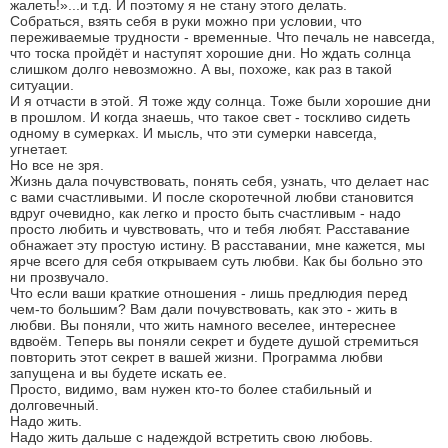
жалеть!»...и т.д. И поэтому я не стану этого делать.
Собраться, взять себя в руки можно при условии, что
переживаемые трудности - временные. Что печаль не навсегда,
что тоска пройдёт и наступят хорошие дни. Но ждать солнца
слишком долго невозможно. А вы, похоже, как раз в такой
ситуации.
И я отчасти в этой. Я тоже жду солнца. Тоже были хорошие дни
в прошлом. И когда знаешь, что такое свет - тоскливо сидеть
одному в сумерках. И мысль, что эти сумерки навсегда,
угнетает.
Но все не зря.
Жизнь дала почувствовать, понять себя, узнать, что делает нас
с вами счастливыми. И после скоротечной любви становится
вдруг очевидно, как легко и просто быть счастливым - надо
просто любить и чувствовать, что и тебя любят. Расставание
обнажает эту простую истину. В расставании, мне кажется, мы
ярче всего для себя открываем суть любви. Как бы больно это
ни прозвучало.
Что если ваши краткие отношения - лишь предлюдия перед
чем-то большим? Вам дали почувствовать, как это - жить в
любви. Вы поняли, что жить намного веселее, интереснее
вдвоём. Теперь вы поняли секрет и будете душой стремиться
повторить этот секрет в вашей жизни. Программа любви
запущена и вы будете искать ее.
Просто, видимо, вам нужен кто-то более стабильный и
долговечный.
Надо жить.
Надо жить дальше с надеждой встретить свою любовь.