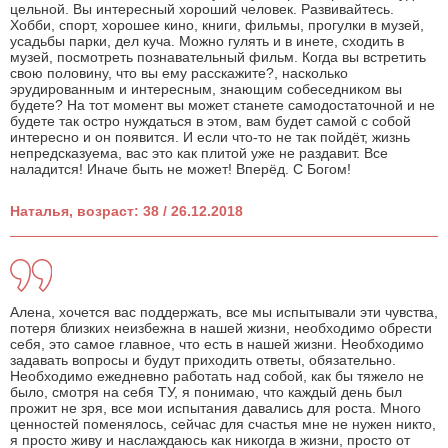
цельной. Вы интересный хороший человек. Развивайтесь.
Хобби, спорт, хорошее кино, книги, фильмы, прогулки в музей,
усадьбы парки, дел куча. Можно гулять и в инете, сходить в
музей, посмотреть познавательный фильм. Когда вы встретить
свою половину, что вы ему расскажите?, насколько
эрудированным и интересным, знающим собеседником вы
будете? На тот момент вы может станете самодостаточной и не
будете так остро нуждаться в этом, вам будет самой с собой
интересно и он появится. И если что-то не так пойдёт, жизнь
непредсказуема, вас это как плитой уже не раздавит. Все
наладится! Иначе быть не может! Вперёд. С Богом!
Наталья, возраст: 38 / 26.12.2018
Алена, хочется вас поддержать, все мы испытывали эти чувства,
потеря близких неизбежна в нашей жизни, необходимо обрести
себя, это самое главное, что есть в нашей жизни. Необходимо
задавать вопросы и будут приходить ответы, обязательно.
Необходимо ежедневно работать над собой, как бы тяжело не
было, смотря на себя ТУ, я понимаю, что каждый день был
прожит не зря, все мои испытания давались для роста. Много
ценностей поменялось, сейчас для счастья мне не нужен никто,
я просто живу и наслаждаюсь как никогда в жизни, просто от