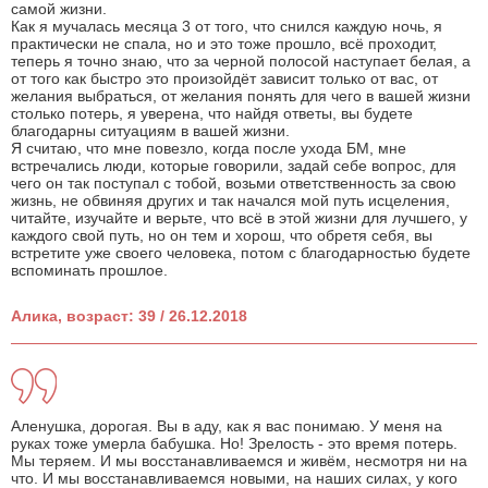
самой жизни.
Как я мучалась месяца 3 от того, что снился каждую ночь, я
практически не спала, но и это тоже прошло, всё проходит,
теперь я точно знаю, что за черной полосой наступает белая, а
от того как быстро это произойдёт зависит только от вас, от
желания выбраться, от желания понять для чего в вашей жизни
столько потерь, я уверена, что найдя ответы, вы будете
благодарны ситуациям в вашей жизни.
Я считаю, что мне повезло, когда после ухода БМ, мне
встречались люди, которые говорили, задай себе вопрос, для
чего он так поступал с тобой, возьми ответственность за свою
жизнь, не обвиняя других и так начался мой путь исцеления,
читайте, изучайте и верьте, что всё в этой жизни для лучшего, у
каждого свой путь, но он тем и хорош, что обретя себя, вы
встретите уже своего человека, потом с благодарностью будете
вспоминать прошлое.
Алика, возраст: 39 / 26.12.2018
Аленушка, дорогая. Вы в аду, как я вас понимаю. У меня на
руках тоже умерла бабушка. Но! Зрелость - это время потерь.
Мы теряем. И мы восстанавливаемся и живём, несмотря ни на
что. И мы восстанавливаемся новыми, на наших силах, у кого