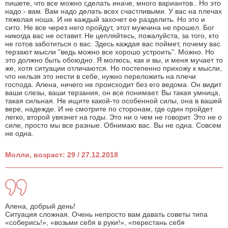
пишете, что все можно сделать иначе, много вариантов.. Но это
надо - вам. Вам надо делать всех счастливыми. У вас на плечах
тяжелая ноша. И не каждый захочет ее разделить. Но это и
сито. Не все через него пройдут, этот мужчина не прошел. Бог
никогда вас не оставит. Не цепляйтесь, пожалуйста, за того, кто
не готов заботиться о вас. Здесь каждая вас поймет, почему вас
терзают мысли "ведь можно все хорошо устроить". Можно. Но
это должно быть обоюдно. Я молюсь, как и вы, и меня мучает то
же, хотя ситуации отличаются. Но постепенно прихожу к мысли,
что нельзя это нести в себе, нужно переложить на плечи
господа. Алена, ничего не происходит без его ведома. Он видит
ваши слезы, ваши терзания, он все понимает. Вы такая умница,
такая сильная. Не ищите какой-то особенной силы, она в вашей
вере, надежде. И не смотрите по сторонам, где один пройдет
легко, второй увязнет на годы. Это ни о чем не говорит. Это не о
силе, просто мы все разные. Обнимаю вас. Вы не одна. Совсем
не одна.
Молли, возраст: 29 / 27.12.2018
Алена, добрый день!
Ситуация сложная. Очень непросто вам давать советы типа
«соберись!», «возьми себя в руки!», «перестань себя