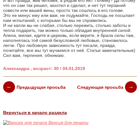
И вот правда, жив человек, а рядом его нет. Почему? Да потому
что он сам так решил, захотел и сделал, и нет тут терзаний
совести или вашей вины, просто так сошлось в его голове.
Это не минус ему или вам, не подумайте, Господь не посылает
нам испытаний, с которыми бы мы не справились.
И ни капли вы не слабая, столько пережить, столько заботы и
тепла подарить, так можно только обладая внутренней силой.
Алена, милая, идите в церковь, если верите, я брала силы там,
наполнялась той самой безусловной любовью, становилось
легче. Про любовную зависимость тут писали, правда,
почитайте, все мы тут мучаемся от неё. Статьи замечательные)
Сил вам, терпения, обнимаю.
Александра , возраст: 30 / 04.01.2019
Предыдущая просьба
Следующая просьба
Вернуться в начало раздела
Версия для печати