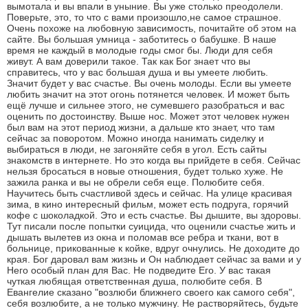
вымотала и вы впали в уныние. Вы уже столько преодолели.
Поверьте, это, то что с вами произошло,не самое страшное.
Очень похоже на любовную зависимость, почитайте об этом на
сайте. Вы большая умница - заботитесь о бабушке. В наше
время не каждый в молодые годы смог бы. Люди для себя
живут. А вам доверили такое. Так как Бог знает что вы
справитесь, что у вас большая душа и вы умеете любить.
Значит будет у вас счастье. Вы очень молоды. Если вы умеете
любить значит на этот огонь потянется человек. И может быть
ещё лучше и сильнее этого, не сумевшего разобраться и вас
оценить по достоинству. Выше нос. Может этот человек нужен
был вам на этот период жизни, а дальше кто знает, что там
сейчас за поворотом. Можно иногда нанимать сиделку и
выбираться в люди, не загоняйте себя в угол. Есть сайты
знакомств в интернете. Но это когда вы прийдете в себя. Сейчас
нельзя бросаться в новые отношения, будет только хуже. Не
зажила ранка и вы не обрели себя еще. Полюбите себя.
Научитесь быть счастливой здесь и сейчас. На улице красивая
зима, в кино интересный фильм, может есть подруга, горячий
кофе с шоколадкой. Это и есть счастье. Вы дышите, вы здоровы.
Тут писали после попытки суицида, что оценили счастье жить и
дышать вылетев из окна и поломав все ребра и ткани, вот в
больнице, прикованные к койке, вдруг очнулись. Не доходите до
края. Бог даровал вам жизнь и Он наблюдает сейчас за вами и у
Него особый план для Вас. Не подведите Его. У вас такая
чуткая любящая ответственная душа, полюбите себя. В
Евангелие сказано "возлюби ближнего своего как самого себя",
себя возлюбите, а не только мужчину. Не растворяйтесь, будьте