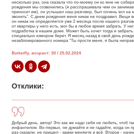
несколько раз, она сказала что по-моему он ко мне не соби
рождения мы созвонились (я расспрашивала чем он занимаетс
приносит им), он услышал наш разговор, был оочень зол на м
звонить". С днем рождения меня никак не поздравил. Вещи вс
он никак не определяется уже 2 месяца после нашего разгово
от квартиры у него есть, мог бы в любое время забрать. У не
подработка в нашем доме. Может быть хочет тогда и забрать.
специально измором берет. Я месяц назад в свой день рожде
незаблокированного номера "Ты прости меня, я была неправ
Butterfly, возраст: 30 / 25.02.2024
Отклики:
Добрый день, автор! Это как же надо себя не любить, чтоб т
инфантилом. Во-первых, не думайте и не гадайте, когда он 
раз сказали, не пришел - замки меняете и всё. Второе - начн