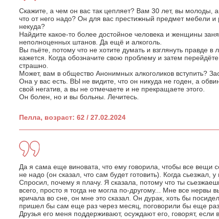
Скажите, а чем он вас так цепляет? Вам 30 лет, вы молоды, а
что от него надо? Он для вас престижный предмет мебели и
некуда?
Найдите какое-то более достойное человека и женщины занят
неполноценных штанов. Да ещё и алкоголь.
Вы пьёте, потому что не хотите думать и взглянуть правде в
кажется. Когда обозначите свою проблему и затем перейдёте
страшно.
Может, вам в общество Анонимных алкоголиков вступить? За
Она у вас есть. ВЫ не видите, что он никуда не годен, а обви
свой негатив, а вы не отмечаете и не прекращаете этого.
Он болен, но и вы больны. Лечитесь.
Пелла, возраст: 62 / 27.02.2024
Да я сама еще виновата, что ему говорила, чтобы все вещи с
не надо (он сказал, что сам будет готовить). Когда сьезжал, 
Спросил, почему я плачу. Я сказала, потому что ты сьезжаешь
всего, просто я тогда не могла по-другому... Мне все нервы 
кричала во сне, он мне это сказал. Он дурак, хоть бы посиде
пришел бы сам еще раз через месяц, поговорили бы еще раз.
Друзья его меня поддерживают, осуждают его, говорят, если в