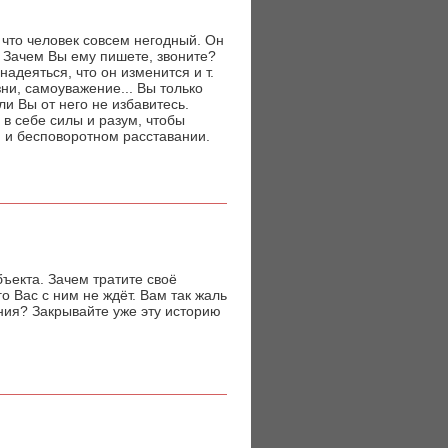
 что человек совсем негодный. Он
. Зачем Вы ему пишете, звоните?
надеяться, что он изменится и т.
зни, самоуважение... Вы только
ли Вы от него не избавитесь.
 в себе силы и разум, чтобы
 и бесповоротном расставании.
ъекта. Зачем тратите своё
о Вас с ним не ждёт. Вам так жаль
ения? Закрывайте уже эту историю