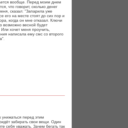
рается вообще. Перед моим днем
я, что говорит, сколько денег
еня, сказал: "Запарила уже
е его на месте стоят до сих пор и
ра, когда он мне отказал. Ключи
го возможно весной будет
 Или хочет меня проучить,
ния написала ему смс со второго
а".
ак унижаться перед этим
придёт забирать свои вещи. Один
ите себя уважать. Зачем бегать так