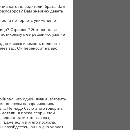
ктивны, есть родители, брат... Вам
 разговоров? Вам энергию девать
ие, а не терпеть унижения от
 лицо? Страшно? Это так только
 потихоньку к её решению, уже не
одно и созависимость полечите.
няет вас. Он переносит на вас
обирал, что одной лучше, готовить
у меня слезы наворачивались.
.... Не надо было этого говорить
вымотали, я после ссоры этой
л, сделал какие-то выводы,
. Даже если и я его послала.
ы разойдетесь, он на дно упадет.