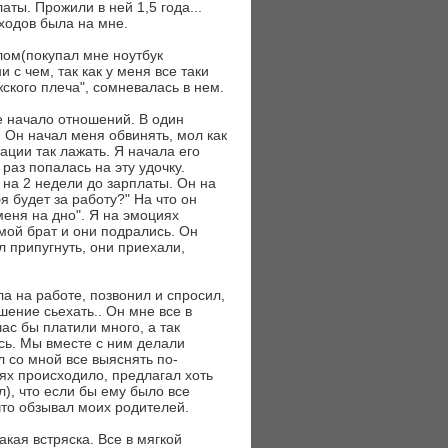
латы. Прожили в ней 1,5 года...
ходов была на мне.
лом(покупал мне ноутбук
 с чем, так как у меня все таки
ского плеча", сомневалась в нем.
е начало отношений. В один
 Он начал меня обвинять, мол как
ации так лажать. Я начала его
 раз попалась на эту удочку.
 на 2 недели до зарплаты. Он на
я будет за работу?" На что он
меня на дно". Я на эмоциях
мой брат и они подрались. Он
л припугнуть, они приехали,
ла на работе, позвонил и спросил,
ешение сьехать.. Он мне все в
ас бы платили много, а так
ась. Мы вместе с ним делали
л со мной все выяснять по-
ниях происходило, предлагал хоть
л), что если бы ему было все
что обзывал моих родителей.
акая встряска. Все в мягкой