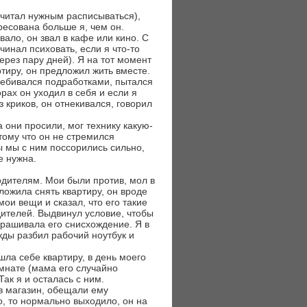
считал нужным расписываться),
ресована больше я, чем он.
вало, он звал в кафе или кино. С
инал психовать, если я что-то
ерез пару дней). Я на тот момент
тиру, он предложил жить вместе.
ребивался подработками, пытался
орах он уходил в себя и если я
з криков, он отнекивался, говорил
а они просили, мог технику какую-
тому что он не стремился
ы мы с ним поссорились сильно,
е нужна.
одителям. Мои были против, мол в
ложила снять квартиру, он вроде
мои вещи и сказал, что его такие
дителей. Выдвинул условие, чтобы
прашивала его снисхождение. Я в
жды разбил рабочий ноутбук и
шла себе квартиру, в день моего
омнате (мама его случайно
ак я и осталась с ним.
в магазин, обещали ему
о, то нормально выходило, он на