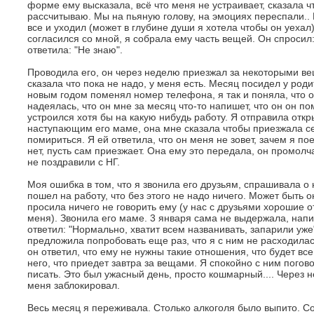
форме ему высказала, всё что меня не устраивает, сказала ч
рассчитываю. Мы на пьяную голову, на эмоциях переспали.. 
все и уходил (может в глубине души я хотела чтобы он уехал)
согласился со мной, я собрала ему часть вещей. Он спросил
ответила: "Не знаю".
Проводила его, он через неделю приезжал за некоторыми ве
сказала что пока не надо, у меня есть. Месяц посидел у род
новым годом поменял номер телефона, я так и поняла, что о
надеялась, что он мне за месяц что-то напишет, что он он по
устроился хотя бы на какую нибудь работу. Я отправила отк
наступающим его маме, она мне сказала чтобы приезжала сей
помириться. Я ей ответила, что он меня не зовет, зачем я пое
нет, пусть сам приезжает. Она ему это передала, он промолчал
не поздравили с НГ.
Моя ошибка в том, что я звонила его друзьям, спрашивала о 
пошел на работу, что без этого не надо ничего. Может быть о
просила ничего не говорить ему (у нас с друзьями хорошие
меня). Звонила его маме. 3 января сама не выдержала, напис
ответил: "Нормально, хватит всем названивать, запарили уже
предложила попробовать еще раз, что я с ним не расходилас
он ответил, что ему не нужны такие отношения, что будет все 
него, что приедет завтра за вещами. Я спокойно с ним погов
писать. Это был ужасный день, просто кошмарный.... Через н
меня заблокировал.
Весь месяц я переживала. Столько алкоголя было выпито. С