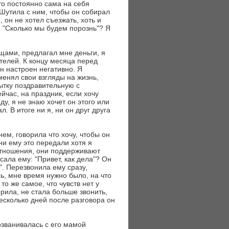
то постоянно сама на себя
Шутила с ним, чтобы он собирал
, он не хотел съезжать, хоть и
: "Сколько мы будем порознь"? Я
щами, предлагал мне деньги, я
ителей. К концу месяца перед
н настроен негативно. Я
менял свои взгляды на жизнь,
рытку поздравительную с
час, на праздник, если хочу
ду, я не знаю хочет он этого или
. В итоге ни я, ни он друг друга
нем, говорила что хочу, чтобы он
ни ему это передали хотя я
 отношения, они поддерживают
ала ему: "Привет, как дела"? Он
". Перезвонила ему сразу,
ь, мне время нужно было, на что
то же самое, что чувств нет у
орила, не стала больше звонить,
есколько дней после разговора он
озванивалась с его мамой