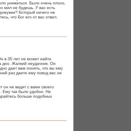
ыло унижаться. Было очень плохо,
но мил не будешь. У вас есть
едомужик? Который ничего не
сь, что Бог его от вас отвел.
н в 35 лет не может найти
на дно. Жалкий неудачник. Он
дно дает вам понять, что вы ему
ний раз даете ему повод вас не
т он не видит с вами своего
. Ему так было удобно. Не
тарайтесь больше подобных