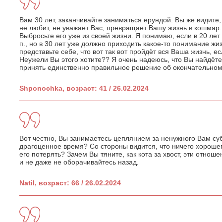
Вам 30 лет, заканчивайте заниматься ерундой. Вы же видите,
не любит, не уважает Вас, превращает Вашу жизнь в кошмар
Выбросьте его уже из своей жизни. Я понимаю, если в 20 лет 
п., но в 30 лет уже должно приходить какое-то понимание жи
представьте себе, что вот так вот пройдёт вся Ваша жизнь, ес
Неужели Вы этого хотите?? Я очень надеюсь, что Вы найдёте
принять единственно правильное решение об окончательном
Shponochka, возраст: 41 / 26.02.2024
Вот честно, Вы занимаетесь цеплянием за ненужного Вам суб
драгоценное время? Со стороны видится, что ничего хорошег
его потерять? Зачем Вы тяните, как кота за хвост, эти отнош
и не даже не оборачивайтесь назад.
Natil, возраст: 66 / 26.02.2024