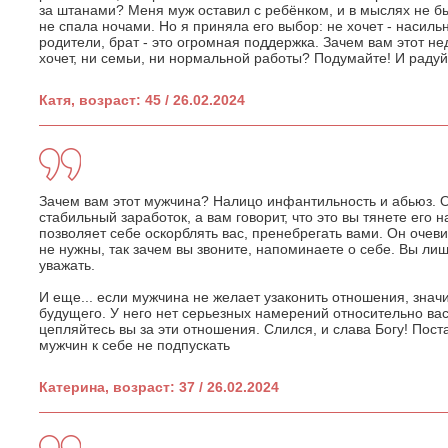
за штанами? Меня муж оставил с ребёнком, и в мыслях не б
не спала ночами. Но я приняла его выбор: не хочет - насиль
родители, брат - это огромная поддержка. Зачем вам этот н
хочет, ни семьи, ни нормальной работы? Подумайте! И радуйте
Катя, возраст: 45 / 26.02.2024
Зачем вам этот мужчина? Налицо инфантильность и абьюз. О
стабильный заработок, а вам говорит, что это вы тянете его 
позволяет себе оскорблять вас, пренебрегать вами. Он очеви
не нужны, так зачем вы звоните, напоминаете о себе. Вы лиш
уважать.
И еще... если мужчина не желает узаконить отношения, значи
будущего. У него нет серьезных намерений относительно вас
цепляйтесь вы за эти отношения. Слился, и слава Богу! Пос
мужчин к себе не подпускать
Катерина, возраст: 37 / 26.02.2024