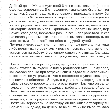
Добрый день. Жила с мужчиной 6 лет в сожительстве (он не 
еще год встречались. В отношениях изначально была заинте
Виделись 1 раз в неделю, в основном я приезжала к нему, бы
его стороны были поступки, которые меня шокировали (он нач
делала по своему, посылал меня, после этого звонил снова ч
жила с родителями, захотела самостоятельности, нашла квар
Он старше меня на 5 лет. Официальной работы не имел, пе
начать свое дело, несколько раз... я все 6 лет работала. В сс
начинала у него выяснить что не так, пыталась поговорить бе
мне "отвали", "отстань", мог обозвать дурой, тупой...
Пожили у моих родителей, он, конечно, там помогал им, когд
либо починить, но родители к нему относились негативно, по
устроиться на работу. В основном сидел в игрушках. Однажд
он со всеми вещами сьехал от родителей, сказал что я ему н
Потом позвонил через неделю, предложил переехать к его р
каком статусе ты будешь с ним у родителей жить. Я ему пред
как согласился, но при встрече нашей, отдал мне остальные 
отношения не устраивают, что я постоянно слушаю своих ро
я с ними не общалась. Я сидела и унижалась перед ним, вы
тайне от своих переехала к его родителям. Там мне он одна
телефон, потому что ослушалась, работала в выходной день.
Начал выгонять меня из родительского дома, я за неделю на
отьезда он показал свою слабость - сидел плакал в другой к
увидела), я села рядом с ним, мы вместе сидели и молчали. Т
Позже мы переехали на квартиру, он вложился с товарищем 
нормальный доход, но деньги то были, то их не было, то мал