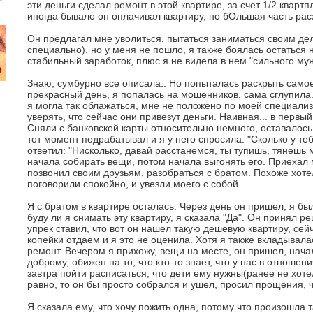
эти деньги сделал ремонт в этой квартире, за счет 1/2 квартп
иногда бывало он оплачивал квартиру, но бОльшая часть рас
Он предлагал мне уволиться, пытаться заниматься своим де
специально), но у меня не пошло, я также боялась остаться ни
стабильный заработок, плюс я не видела в нем "сильного муж
Знаю, сумбурно все описала.. Но попыталась раскрыть само
прекрасный день, я попалась на мошенников, сама сглупила.
я могла так облажаться, мне не положено по моей специализ
уверять, что сейчас они привезут деньги. Наивная... в первый
Сняли с банковской карты относительно немного, оставалось
тот момент подрабатывал и я у него спросила: "Сколько у теб
ответил: "Нисколько, давай расстанемся, ты тупишь, тянешь 
начала собирать вещи, потом начала выгонять его. Приехал 
позвонил своим друзьям, разобраться с братом. Похоже хоте
поговорили спокойно, и увезли моего с собой.
Я с братом в квартире осталась. Через день он пришел, я бы
буду ли я снимать эту квартиру, я сказала "Да". Он принял р
упрек ставил, что вот он нашел такую дешевую квартиру, сейч
копейки отдаем и я это не оценила. Хотя я также вкладывал
ремонт. Вечером я прихожу, вещи на месте, он пришел, нача
доброму, обижен на то, что кто-то знает, что у нас в отноше
завтра пойти расписаться, что дети ему нужны(ранее не хоте
равно, то он бы просто собрался и ушел, просил прощения, 
Я сказала ему, что хочу пожить одна, потому что произошла т