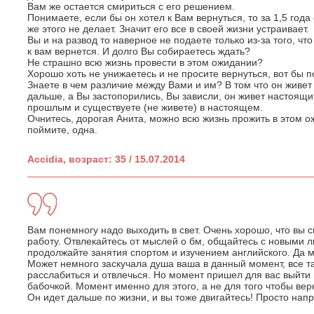
Вам же остается смириться с его решением.
Понимаете, если бы он хотел к Вам вернуться, то за 1,5 года 
же этого не делает. Значит его все в своей жизни устраивает.
Вы и на развод то наверное не подаете только из-за того, чт
к вам вернется. И долго Вы собираетесь ждать?
Не страшно всю жизнь провести в этом ожидании?
Хорошо хоть не унижаетесь и не просите вернуться, вот бы 
Знаете в чем различие между Вами и им? В том что он живет 
дальше, а Вы застопорились, Вы зависли, он живет настоящ
прошлым и существуете (не живете) в настоящем.
Очнитесь, дорогая Анита, можно всю жизнь прожить в этом ож
поймите, одна.
Accidia, возраст: 35 / 15.07.2014
Вам понемногу надо выходить в свет. Очень хорошо, что вы с
работу. Отвлекайтесь от мыслей о бм, общайтесь с новыми 
продолжайте занятия спортом и изучением английского. Да м
Может немного заскучала душа ваша в данный момент, все т
расслабиться и отвлечься. Но момент пришел для вас выйти 
бабочкой. Момент именно для этого, а не для того чтобы вер
Он идет дальше по жизни, и вы тоже двигайтесь! Просто напр