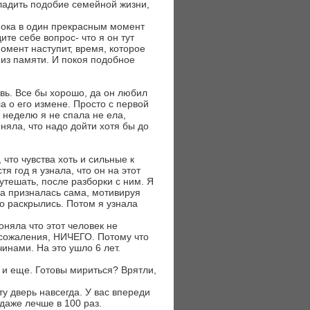
аладить подобие семейной жизни,
 пока в один прекрасным момент
ите себе вопрос- что я он тут
омент наступит, время, которое
 из памяти. И покоя подобное
вь. Все бы хорошо, да он любил
ла о его измене. Просто с первой
 неделю я не спала не ела,
няла, что надо дойти хотя бы до
что чувства хоть и сильные к
тя год я узнала, что он на этот
 утешать, после разборки с ним. Я
га призналась сама, мотивируя
го раскрылись. Потом я узнала
поняла что этот человек не
е сожаления, НИЧЕГО. Потому что
нами. На это ушло 6 лет.
 и еще. Готовы мириться? Врятли,
у дверь навсегда. У вас впереди
 даже лечше в 100 раз.