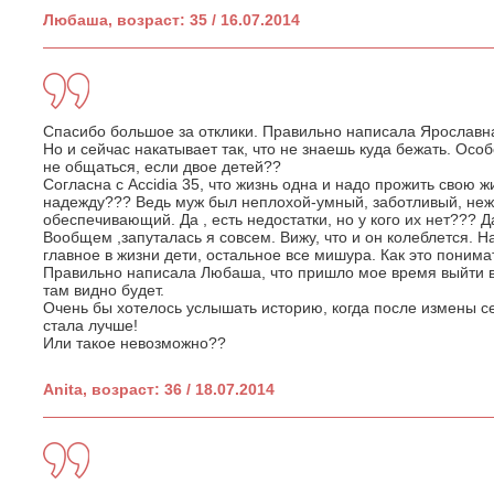
Любаша, возраст: 35 / 16.07.2014
Спасибо большое за отклики. Правильно написала Ярославна
Но и сейчас накатывает так, что не знаешь куда бежать. Особ
не общаться, если двое детей??
Согласна с Accidia 35, что жизнь одна и надо прожить свою жи
надежду??? Ведь муж был неплохой-умный, заботливый, не
обеспечивающий. Да , есть недостатки, но у кого их нет??? 
Вообщем ,запуталась я совсем. Вижу, что и он колеблется. 
главное в жизни дети, остальное все мишура. Как это понима
Правильно написала Любаша, что пришло мое время выйти в с
там видно будет.
Очень бы хотелось услышать историю, когда после измены с
стала лучше!
Или такое невозможно??
Anita, возраст: 36 / 18.07.2014