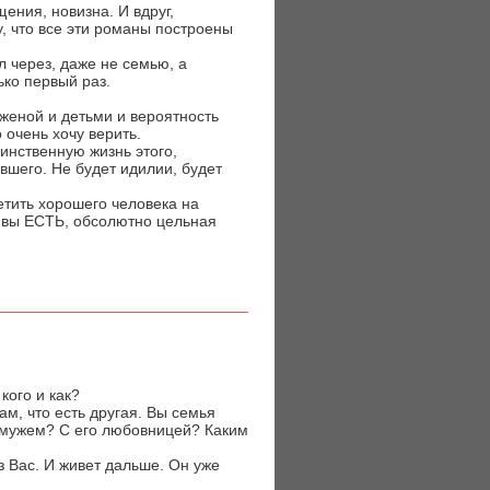
щения, новизна. И вдруг,
у, что все эти романы построены
л через, даже не семью, а
ько первый раз.
женой и детьми и вероятность
 очень хочу верить.
инственную жизнь этого,
вшего. Не будет идилии, будет
етить хорошего человека на
го вы ЕСТЬ, обсолютно цельная
кого и как?
м, что есть другая. Вы семья
С мужем? С его любовницей? Каким
 Вас. И живет дальше. Он уже