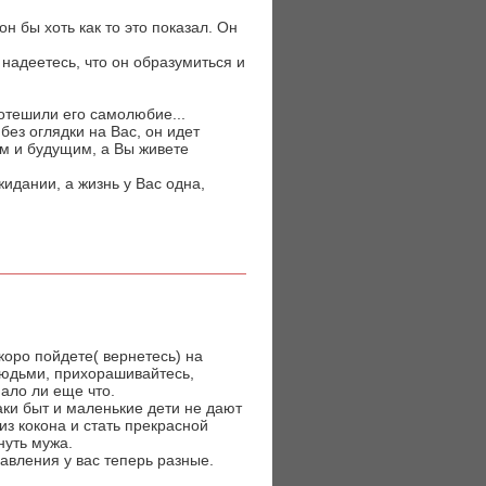
он бы хоть как то это показал. Он
о надеетесь, что он образумиться и
потешили его самолюбие...
без оглядки на Вас, он идет
им и будущим, а Вы живете
идании, а жизнь у Вас одна,
коро пойдете( вернетесь) на
людьми, прихорашивайтесь,
ало ли еще что.
аки быт и маленькие дети не дают
из кокона и стать прекрасной
нуть мужа.
авления у вас теперь разные.