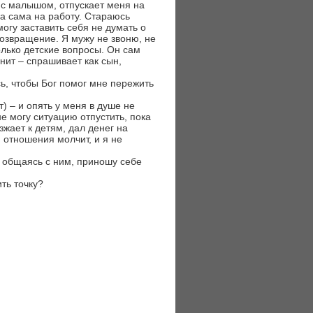
 с малышом, отпускает меня на
 а сама на работу. Стараюсь
могу заставить себя не думать о
возвращение. Я мужу не звоню, не
олько детские вопросы. Он сам
нит – спрашивает как сын,
сь, чтобы Бог помог мне пережить
) – и опять у меня в душе не
е могу ситуацию отпустить, пока
зжает к детям, дал денег на
 отношения молчит, и я не
 общаясь с ним, приношу себе
ть точку?