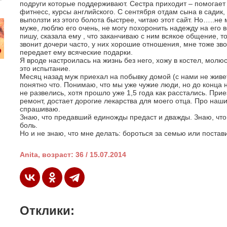
подруги которые поддерживают. Сестра приходит – помогает
фитнесс, курсы английского. С сентября отдам сына в садик,
выползти из этого болота быстрее, читаю этот сайт. Но…..не 
муже, люблю его очень, не могу похоронить надежду на его 
пишу, сказала ему , что заканчиваю с ним всякое общение, т
звонит дочери часто, у них хорошие отношения, мне тоже зво
передает ему всяческие подарки.
Я вроде настроилась на жизнь без него, хожу в костел, молю
это испытание.
Месяц назад муж приехал на побывку домой (с нами не живет
понятно что. Понимаю, что мы уже чужие люди, но до конца н
не развелись, хотя прошло уже 1,5 года как расстались. Прие
ремонт, достает дорогие лекарства для моего отца. Про наши
спрашиваю.
Знаю, что предавший единожды предаст и дважды. Знаю, что
боль.
Но и не знаю, что мне делать: бороться за семью или постави
Anita, возраст: 36 / 15.07.2014
Отклики: