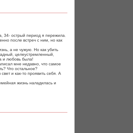
, 34- острый период я пережила.
енно после встреч с ним, но как
знь, а не чужую. Но как убить
жадный, целеустремленный,
Да и любовь была!
Написал мне недавно, что самое
ть? Что остальное?
вет и как-то проявить себя. А
емейная жизнь наладилась и