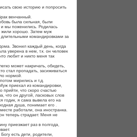
писать свою историю и попросить
 брак венчанный.
юбовь была сильная, были
а и мы поженились. Родилась
, жили хорошо. Затем муж
с длительными командировками за
дома. Звонил каждый день, когда
ла уверена в нем, т.к. он человек
что любит и никто меня так
легко может накричать, обидеть,
сто стал пропадать, засиживаться
ало нормой.
потом мирились и т.д.
Муж приехал из командировки,
о прийти, что скоро счастью
а, что он другой, ласковых слов
ся годик, я сама вывела его на
родная душа, понимает его .
вместе работали, она иностранка.
 он теперь страдает. Меня не
ину приезжает раз в полгода,
вает.
Богу есть дети, родители,