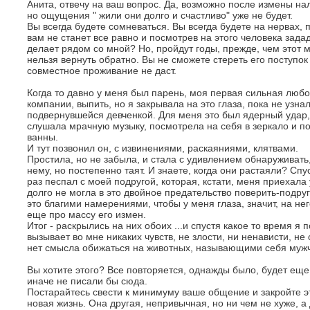
Анита, отвечу на ваш вопрос. Да, возможно после измены н
но ощущения " жили они долго и счастливо" уже не будет.
Вы всегда будете сомневаться. Вы всегда будете на нервах,
вам не станет все равно и посмотрев на этого человека задад
делает рядом со мной? Но, пройдут годы, прежде, чем этот м
нельзя вернуть обратно. Вы не сможете стереть его поступок
совместное проживание не даст.
Когда то давно у меня был парень, моя первая сильная любо
компании, выпить, но я закрывала на это глаза, пока не узна
подвернувшейся девченкой. Для меня это был ядерный удар,
слушала мрачную музыку, посмотрела на себя в зеркало и по
ванны.
И тут позвонил он, с извинениями, раскаяниями, клятвами.
Простила, но не забыла, и стала с удивлением обнаруживать, 
нему, но постепенно таят. И знаете, когда они растаяли? Спус
раз песпал с моей подругой, которая, кстати, меня приехала
долго не могла в это двойное предательство поверить-подру
это благими намерениями, чтобы у меня глаза, значит, на не
еще про массу его измен.
Итог - раскрылись на них обоих ...и спустя какое то время я 
вызывает во мне никаких чувств, не злости, ни ненависти, н
нет смысла обижаться на животных, называющими себя мужчи
Вы хотите этого? Все повторяется, однажды было, будет еще
иначе не писали бы сюда.
Постарайтесь свести к минимуму ваше общение и закройте эт
новая жизнь. Она другая, непривычная, но ни чем не хуже, а