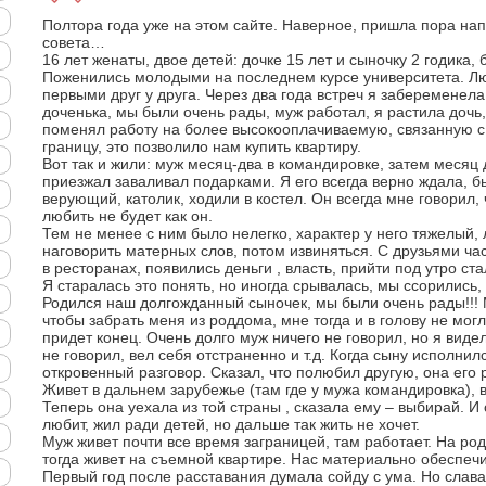
Полтора года уже на этом сайте. Наверное, пришла пора на
совета…
16 лет женаты, двое детей: дочке 15 лет и сыночку 2 годика,
Поженились молодыми на последнем курсе университета. Л
первыми друг у друга. Через два года встреч я забеременел
доченька, мы были очень рады, муж работал, я растила дочь
поменял работу на более высокооплачиваемую, связанную 
границу, это позволило нам купить квартиру.
Вот так и жили: муж месяц-два в командировке, затем месяц 
приезжал заваливал подарками. Я его всегда верно ждала, бы
верующий, католик, ходили в костел. Он всегда мне говорил, 
любить не будет как он.
Тем не менее с ним было нелегко, характер у него тяжелый, 
наговорить матерных слов, потом извиняться. С друзьями ча
в ресторанах, появились деньги , власть, прийти под утро ст
Я старалась это понять, но иногда срывалась, мы ссорились, 
Родился наш долгожданный сыночек, мы были очень рады!!! 
чтобы забрать меня из роддома, мне тогда и в голову не могл
придет конец. Очень долго муж ничего не говорил, но я видел
не говорил, вел себя отстраненно и т.д. Когда сыну исполнил
откровенный разговор. Сказал, что полюбил другую, она его 
Живет в дальнем зарубежье (там где у мужа командировка), 
Теперь она уехала из той страны , сказала ему – выбирай. И
любит, жил ради детей, но дальше так жить не хочет.
Муж живет почти все время заграницей, там работает. На род
тогда живет на съемной квартире. Нас материально обеспечи
Первый год после расставания думала сойду с ума. Но слава 