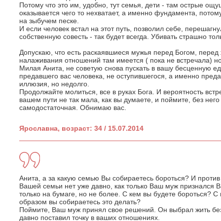
Потому что это им, удобно, тут семья, дети - там острые ощу
оказывается чего то нехватает, а именно фундамента, потом
на зыбучем песке.
И если человек встал на этот путь, позволил себе, перешагну
собственную совесть - так будет всегда. Убивать страшно тол
Допускаю, что есть раскаявшиеся мужья перед Богом, перед 
налаживания отношений там имеется ( пока не встречала) но
Милая Анита, не советую снова пускать в вашу бесценную ед
предавшего вас человека, не оступившегося, а именно преда
иллюзия, но недолго.
Продолжайте молиться, все в руках Бога. И вероятность встр
вашем пути не так мала, как вы думаете, и поймите, без не
самодостаточная. Обнимаю вас.
Ярославна, возраст: 34 / 15.07.2014
Анита, а за какую семью Вы собираетесь бороться? И против 
Вашей семьи нет уже давно, как только Ваш муж признался Ва
только на бумаге, но не более. С кем вы будете бороться? 
образом вы собираетесь это делать?
Поймите, Ваш муж принял свое решений. Он выбрал жить без
давно поставил точку в ваших отношениях.