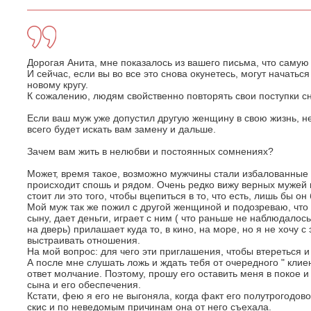
Дорогая Анита, мне показалось из вашего письма, что самую
И сейчас, если вы во все это снова окунетесь, могут начатьс
новому кругу.
К сожалению, людям свойственно повторять свои поступки сн
Если ваш муж уже допустил другую женщину в свою жизнь, не
всего будет искать вам замену и дальше.
Зачем вам жить в нелюбви и постоянных сомнениях?
Может, время такое, возможно мужчины стали избалованные и
происходит спошь и рядом. Очень редко вижу верных мужей 
стоит ли это того, чтобы вцепиться в то, что есть, лишь бы он
Мой муж так же пожил с другой женщиной и подозреваю, что 
сыну, дает деньги, играет с ним ( что раньше не наблюдалос
на дверь) прилашает куда то, в кино, на море, но я не хочу 
выстраивать отношения.
На мой вопрос: для чего эти приглашения, чтобы втереться и
А после мне слушать ложь и ждать тебя от очередного " клие
ответ молчание. Поэтому, прошу его оставить меня в покое 
сына и его обеспечения.
Кстати, фею я его не выгоняла, когда факт его полутрогодово
скис и по неведомым причинам она от него съехала.