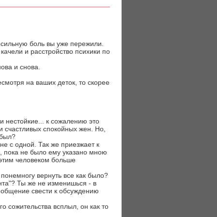
 сильную боль вы уже пережили.
я качели и расстройство психики по
ова и снова.
смотря на ваших деток, то скорее
 нестойкие... к сожалению это
и счастливых спокойных жен. Но,
 был?
не с одной. Так же приезжает к
ь, пока не было ему указано мною
с этим человеком больше
 понемногу вернуть все как было?
нта"? Ты же не изменишься - в
и общение свести к обсуждению
го сожительства всплыл, он как то