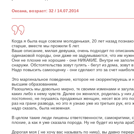
Оксана, возраст: 32 / 14.07.2014
Когда я была еще совсем молоденькая, 20 лет назад познако
старше, вместе мы прожили 6 лет.
Ваше описание, милая девушка, очень подходит по описаним
одинаковой породы, они даже не задумываются, что им нужн
Они не плохие не хорошие - они НИКАКИЕ. Внутри не запол
снаружи. Обстоятельства зовут гулять - бегут из дома, зовут в
Надо повысить самооценку - они сделают это за счет наибол
Это маргинальное поведение, которое не скорректируешь и 
высшим образованием.
Разошлись мы довольно мирно, тк своими изменами и загула
каких либо к нему чувств. Далее он женился, родилась у них 
постоянно, не гнушаясь продажных женщин, несет все это п
раз на грани развода, но это я узнаю уже из третьих рук, его
надо сказать, была неземная.
В целом такие люди лишены ответственности, самокритики, с
плохие, а как я уже сказала порода. Ну не будет из мула ара
Дорогая моя ( не хочу вас называть по нику), вы давно пере