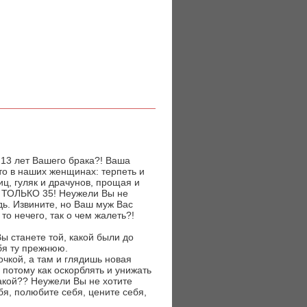
 13 лет Вашего брака?! Ваша
то в наших женщинах: терпеть и
ц, гуляк и драчунов, прощая и
м ТОЛЬКО 35! Неужели Вы не
дь. Извините, но Ваш муж Вас
то нечего, так о чем жалеть?!
Вы станете той, какой были до
бя ту прежнюю.
чкой, а там и глядишь новая
 потому как оскорблять и унижать
акой?? Неужели Вы не хотите
я, полюбите себя, цените себя,