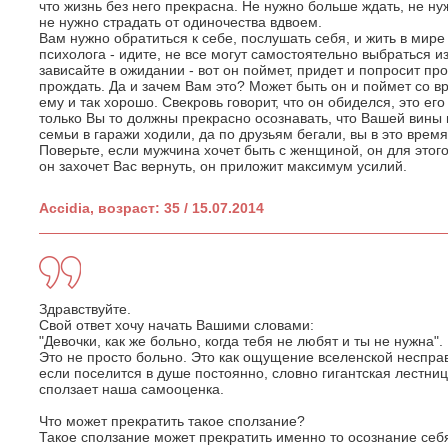
что жизнь без него прекрасна. Не нужно больше ждать, не ну
не нужно страдать от одиночества вдвоем.
Вам нужно обратиться к себе, послушать себя, и жить в мир
психолога - идите, не все могут самостоятельно выбраться из
зависайте в ожидании - вот он поймет, придет и попросит п
прождать. Да и зачем Вам это? Может быть он и поймет со вр
ему и так хорошо. Свекровь говорит, что он обиделся, это его
только Вы то должны прекрасно осознавать, что Вашей вины в 
семьи в гаражи ходили, да по друзьям бегали, вы в это врем
Поверьте, если мужчина хочет быть с женщиной, он для этого
он захочет Вас вернуть, он приложит максимум усилий.
Accidia, возраст: 35 / 15.07.2014
Здравствуйте.
Свой ответ хочу начать Вашими словами:
"Девочки, как же больно, когда тебя не любят и ты не нужна".
Это не просто больно. Это как ощущение вселенской неспра
если поселится в душе постоянно, словно гигантская лестниц
сползает наша самооценка.
Что может прекратить такое сползание?
Такое сползание может прекратить именно то осознание себя