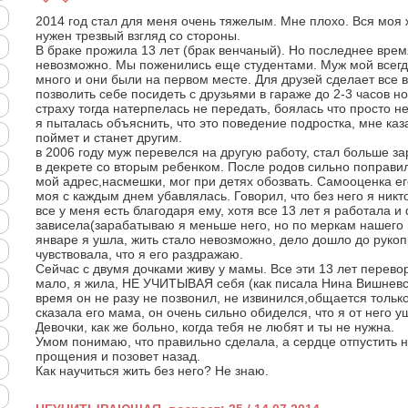
2014 год стал для меня очень тяжелым. Мне плохо. Вся моя 
нужен трезвый взгляд со стороны.
В браке прожила 13 лет (брак венчаный). Но последнее врем
невозможно. Мы поженились еще студентами. Муж мой всегда
много и они были на первом месте. Для друзей сделает все 
позволить себе посидеть с друзьями в гараже до 2-3 часов но
страху тогда натерпелась не передать, боялась что просто н
я пыталась объяснить, что это поведение подростка, мне каз
поймет и станет другим.
в 2006 году муж перевелся на другую работу, стал больше за
в декрете со вторым ребенком. После родов сильно поправи
мой адрес,насмешки, мог при детях обозвать. Самооценка ег
моя с каждым днем убавлялась. Говорил, что без него я никто
все у меня есть благодаря ему, хотя все 13 лет я работала и
зависела(зарабатываю я меньше него, но по меркам нашего 
январе я ушла, жить стало невозможно, дело дошло до рукоп
чувствовала, что я его раздражаю.
Сейчас с двумя дочками живу у мамы. Все эти 13 лет перево
мало, я жила, НЕ УЧИТЫВАЯ себя (как писала Нина Вишневск
время он не разу не позвонил, не извинился,общается только
сказала его мама, он очень сильно обиделся, что я от него у
Девочки, как же больно, когда тебя не любят и ты не нужна.
Умом понимаю, что правильно сделала, а сердце отпустить не
прощения и позовет назад.
Как научиться жить без него? Не знаю.