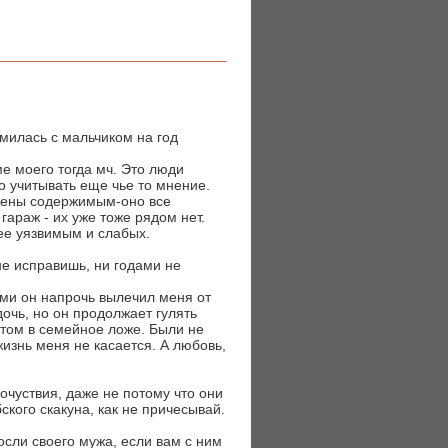
милась с мальчиком на год
е моего тогда мч. Это люди
о учитывать еще чье то мнение.
нены содержимым-оно все
 гараж - их уже тоже рядом нет.
ее уязвимым и слабых.
не исправишь, ни годами не
ми он напрочь вылечил меня от
дочь, но он продолжает гулять
отом в семейное ложе. Были не
 жизнь меня не касается. А любовь,
очуствия, даже не потому что они
бского скакуна, как не причесывай.
росли своего мужа, если вам с ним