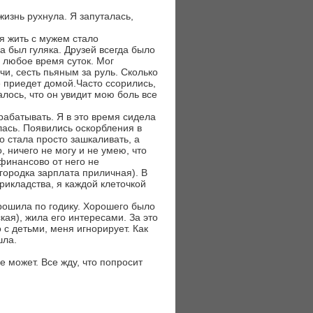
жизнь рухнула. Я запуталась,
я жить с мужем стало
 был гуляка. Друзей всегда было
в любое время суток. Мог
чи, сесть пьяным за руль. Сколько
е приедет домой.Часто ссорились,
алось, что он увидит мою боль все
рабатывать. Я в это время сидела
лась. Появились оскорбления в
о стала просто зашкаливать, а
, ничего не могу и не умею, что
 финансово от него не
городка зарплата приличная). В
рикладства, я каждой клеточкой
рошила по годику. Хорошего было
ая), жила его интересами. За это
 с детьми, меня игнорирует. Как
шла.
 может. Все жду, что попросит