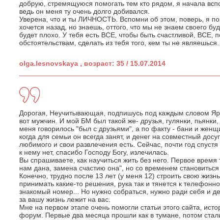
добрую, стремящуюся помогать тем кто рядом, я начала вспом
ведь он меня ту очень долго добивался.
Уверена, что и ты ЛИЧНОСТЬ. Вспомни об этом, поверь, я по
хочется назад, но знаешь, оттого, что мы не знаем своего буд
будет плохо. У тебя есть ВСЕ, чтобы быть счастливой, ВСЕ, 
обстоятельствам, сделать из тебя того, кем ты не являешься.
olga.lesnovskaya , возраст: 35 / 15.07.2014
Дорогая, Неучитывающая, подпишусь под каждым словом Я
вот мужчин. И мой БМ был такой же- друзья, гулянки, пьянки,
меня говорилось "был с друзьями", а по факту - бани и женщ
когда для семьи он всегда занят, и денег на совместный досуг 
любимого и свои развлечения есть. Сейчас, почти год спустя
к нему нет, спасибо Господу Богу, излечилась.
Вы спрашиваете, как научиться жить без него. Первое время 
нам дана, замена счастию она", но со временем становиться 
Конечно, трудно после 13 лет (у меня 12) строить свою жизн
принимать какие-то решения, рука так и тянется к телефонно
знакомый номер... Но нужно собраться, нужно ради себя и де
за вашу жизнь лежит на вас.
Мне на первом этапе очень помогли статьи этого сайта, ист
форум. Первые два месяца прошли как в тумане, потом стали