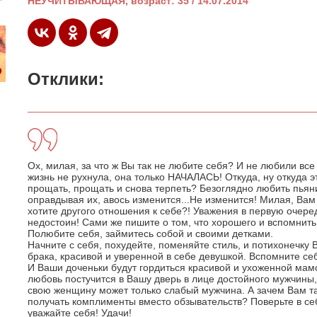
НЕУЧИТЫВАЮЩАЯ, возраст: 35 / 14.07.2014
Отклики:
Ох, милая, за что ж Вы так не любите себя? И не любили все
жизнь не рухнула, она только НАЧАЛАСЬ! Откуда, ну откуда э
прощать, прощать и снова терпеть? Безоглядно любить пьяни
оправдывая их, авось изменится...Не изменится! Милая, Ва
хотите другого отношения к себе?! Уважения в первую очере
недостоин! Сами же пишите о том, что хорошего и вспомнить 
Полюбите себя, займитесь собой и своими детками.
Начните с себя, похудейте, поменяйте стиль, и потихонечку 
брака, красивой и уверенной в себе девушкой. Вспомните се
И Ваши доченьки будут гордиться красивой и ухоженной мамо
любовь постучится в Вашу дверь в лице достойного мужчины,
свою женщину может только слабый мужчина. А зачем Вам т
получать комплименты вместо обзывательств? Поверьте в себ
уважайте себя! Удачи!