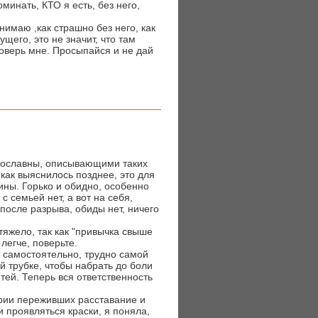
инать, КТО я есть, без него,
нимаю ,как страшно без него, как
ущего, это не значит, что там
поверь мне. Просыпайся и не дай
рославны, описывающими таких
 как выяснилось позднее, это для
ины. Горько и обидно, особенно
с семьей нет, а вот на себя,
 после разрыва, обиды нет, ничего
тяжело, так как "привычка свыше
легче, поверьте.
ь самостоятельно, трудно самой
й трубке, чтобы набрать до боли
тей. Теперь вся ответственность
ории переживших расставание и
 проявляться краски, я поняла,