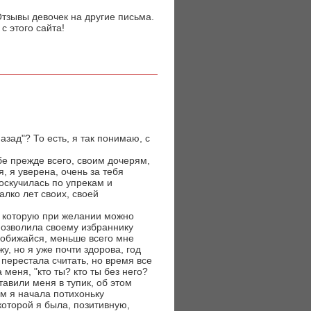
Отзывы девочек на другие письма.
 этого сайта!
зад"? То есть, я так понимаю, с
бе прежде всего, своим дочерям,
, я уверена, очень за тебя
оскучилась по упрекам и
лко лет своих, своей
ь, которую при желании можно
 позволила своему избраннику
е обижайся, меньше всего мне
у, но я уже почти здорова, год
 перестала считать, но время все
меня, "кто ты? кто ты без него?
авили меня в тупик, об этом
им я начала потихоньку
которой я была, позитивную,