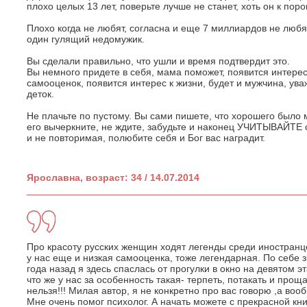
плохо целых 13 лет, поверьте лучше не станет, хоть он к поро
Плохо когда не любят, согласна и еще 7 миллиардов не любят,
один гулящий недомужик.
Вы сделали правильно, что ушли и время подтвердит это.
Вы немного придете в себя, мама поможет, появится интерес 
самооценок, появится интерес к жизни, будет и мужчина, у
деток.
Не плачьте по пустому. Вы сами пишете, что хорошего было м
его вычеркните, не ждите, забудьте и наконец УЧИТЫВАЙТЕ с
и не повторимая, полюбите себя и Бог вас наградит.
Ярославна, возраст: 34 / 14.07.2014
Про красоту русских женщин ходят легенды среди иностранц
у нас еще и низкая самооценка, тоже легендарная. По себе з
года назад я здесь спаслась от прогулки в окно на девятом э
что же у нас за особенность такая- терпеть, потакать и проща
нельзя!!! Милая автор, я не конкретно про вас говорю ,а воо
Мне очень помог психолог. А начать можете с прекрасной к