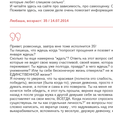
которые любят слишком сильно".
И читайте здесь на сайте про зависимость, про самооценку. 
Поживите здесь, на самом деле очень помогает информация с
Любаша, возраст: 35 / 14.07.2014
Привет, ровесница, завтра мне тоже исполнится 35!
Ты пишешь, что ждешь когда "попросит прощения и позовет на
января ждешь?
Сколько ты еще намерена "ждать"? Ответь на этот вопрос се
которые не видят свою маму счастливой, своей маме, которая
переживает. Ты ждешь уже полгода, правда? а чего ждешь? с
унижениям? Или ты себе бесконечную жизнь отмеряла? не жа
ЕДИНСТВЕННОЙ жизни?
Я почему-то уверена, что ты красивая (полнота-это слабост
победить), веселая (была когда-то), умная девчонка, просто
думать иначе, а потом и сама в это поверила. Ты на меня н
хочется тебя обидеть, я этот путь прошла, вернее еще прохож
назад я после ухода мужа к другой девушке себя за человека
расставляет на свои места, ВСЕГДА. Когда психолог спросила 
существуешь ли ты как отдельная личность?" ее вопросы пост
сложно написать, но вкратце скажу , что задумавшись над эт
выкарабкиваться, вспоминать ту веселую, дерзкую девчонку, 