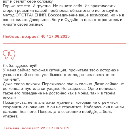
вот и стелит себе соломку.
Горько все это. И грустно. Не вините себя. Из практических
сторон решения вашей проблемы: обязательно используйте
метод ОТСТРАНЕНИЯ. Воссоединение ваше возможно, но не в
ваших силах. Доверьтесь Богу и Судьбе, а пока отстранитесь и
живите своей жизнью.
Любовь, возраст: 40 / 17.06.2015
Люба, здравствуй!
У меня сейчас похожая ситуация, прочитала твою историю и
узнала в ней своего уже бывшего молодого человека-те же
"качели".
Даже слова похожи. Переживала очень сильно. Даже сейчас не
до конца отпустила ситуацию. Но стараюсь. Одно понимаю -
такое его поведение не достойно как в моём, так и в твоём
случае.
Пожалуйста, не плачь из-за мужчины, который не стремится
сохранить отношения. А он не стремится. Наберись сил и живи
дальше. Без него. Поверь ,это состояние пройдёт, а боль
утихнет.
Татьяна, возраст: 22 / 17.06.2015