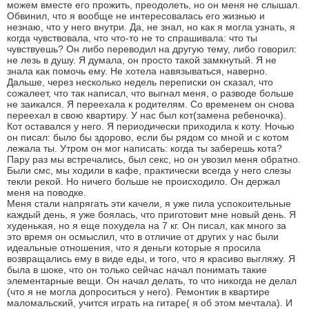
можем вместе его прожить, преодолеть, но он меня не слышал.
Обвинил, что я вообще не интересовалась его жизнью и
незнаю, что у него внутри. Да, не знал, но как я могла узнать, я
когда чувствовала, что что-то не то спрашивала: что ты
чувствуешь? Он либо переводил на другую тему, либо говорил:
не лезь в душу. Я думала, он просто такой замкнутый. Я не
знала как помочь ему. Не хотела навязываться, наверно.
Дальше, через несколько недель переписки он сказал, что
сожалеет, что так написал, что выгнал меня, о разводе больше
не заикался. Я переехала к родителям. Со временем он снова
переехал в свою квартиру. У нас был кот(замена ребеночка).
Кот оставался у него. Я периодически приходила к коту. Ночью
он писал: было бы здорово, если бы рядом со мной и с котом
лежала ты. Утром он мог написать: когда ты заберешь кота?
Пару раз мы встречались, был секс, но он увозил меня обратно.
Были смс, мы ходили в кафе, практически всегда у него слезы
текли рекой. Но ничего больше не происходило. Он держал
меня на поводке.
Меня стали напрягать эти качели, я уже пила успокоительные
каждый день, я уже боялась, что приготовит мне новый день. Я
худенькая, но я еще похудела на 7 кг. Он писал, как много за
это время он осмыслил, что в отличие от других у нас были
идеальные отношения, что я деньги которые я просила
возвращались ему в виде еды, и того, что я красиво выгляжу. Я
была в шоке, что он только сейчас начал понимать такие
элементарные вещи. Он начал делать, то что никогда не делал
(что я не могла допроситься у него). Ремонтик в квартире
маломальский, учится играть на гитаре( я об этом мечтала). И