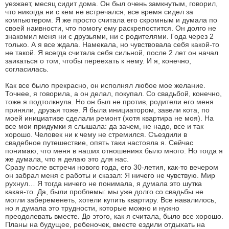
уезжает, месяц сидит дома. Он был очень замкнутым, говорил,
что никогда ни с кем не встречался, все время сидел за
компьютером. Я же просто считала его скромным и думала по
своей наивности, что помогу ему раскрепостится. Он долго не
знакомил меня ни с друзьями, ни с родителями. Года через 2
только. А я все ждала. Намекала, но чувствовала себя какой-то
не такой. Я всегда считала себя сильной, после 2 лет он начал
заикаться о том, чтобы переехать к нему. И я, конечно,
согласилась.
Как все было прекрасно, он исполнял любое мое желание.
Точнее, я говорила, а он делал, покупал. Со свадьбой, конечно,
тоже я подтолкнула. Но он был не против, родители его меня
приняли, друзья тоже. Я была инициатором, завели кота, по
моей инициативе сделали ремонт (хотя квартира не моя). На
все мои придумки я слышала: да зачем, не надо, все и так
хорошо. Человек ни к чему не стремился. Съездили в
свадебное путешествие, опять таки настояла я. Сейчас
понимаю, что меня в наших отношениях было много. Но тогда я
же думала, что я делаю это для нас.
Сразу после встречи нового года, его 30-летия, как-то вечером
он забрал меня с работы и сказал: Я ничего не чувствую. Мир
рухнул… Я тогда ничего не понимала, я думала это шутка
какая-то. Да, были проблемы: мы уже долго со свадьбы не
могли забеременеть, хотели купить квартиру. Все навалилось,
но я думала это трудности, которые можно и нужно
преодолевать вместе. До этого, как я считала, было все хорошо.
Планы на будущее, ребеночек, вместе ездили отдыхать на