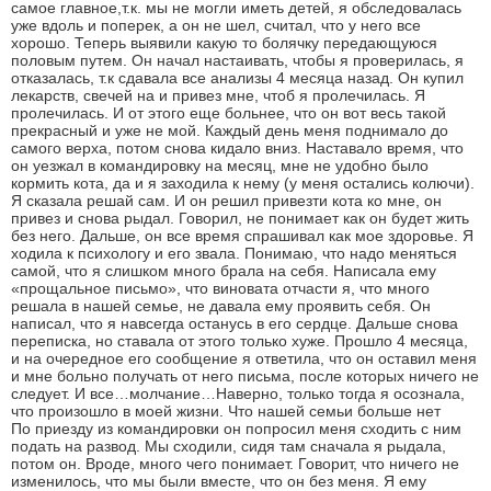
самое главное,т.к. мы не могли иметь детей, я обследовалась
уже вдоль и поперек, а он не шел, считал, что у него все
хорошо. Теперь выявили какую то болячку передающуюся
половым путем. Он начал настаивать, чтобы я проверилась, я
отказалась, т.к сдавала все анализы 4 месяца назад. Он купил
лекарств, свечей на и привез мне, чтоб я пролечилась. Я
пролечилась. И от этого еще больнее, что он вот весь такой
прекрасный и уже не мой. Каждый день меня поднимало до
самого верха, потом снова кидало вниз. Наставало время, что
он уезжал в командировку на месяц, мне не удобно было
кормить кота, да и я заходила к нему (у меня остались колючи).
Я сказала решай сам. И он решил привезти кота ко мне, он
привез и снова рыдал. Говорил, не понимает как он будет жить
без него. Дальше, он все время спрашивал как мое здоровье. Я
ходила к психологу и его звала. Понимаю, что надо меняться
самой, что я слишком много брала на себя. Написала ему
«прощальное письмо», что виновата отчасти я, что много
решала в нашей семье, не давала ему проявить себя. Он
написал, что я навсегда останусь в его сердце. Дальше снова
переписка, но ставала от этого только хуже. Прошло 4 месяца,
и на очередное его сообщение я ответила, что он оставил меня
и мне больно получать от него письма, после которых ничего не
следует. И все…молчание…Наверно, только тогда я осознала,
что произошло в моей жизни. Что нашей семьи больше нет
По приезду из командировки он попросил меня сходить с ним
подать на развод. Мы сходили, сидя там сначала я рыдала,
потом он. Вроде, много чего понимает. Говорит, что ничего не
изменилось, что мы были вместе, что он без меня. Я ему