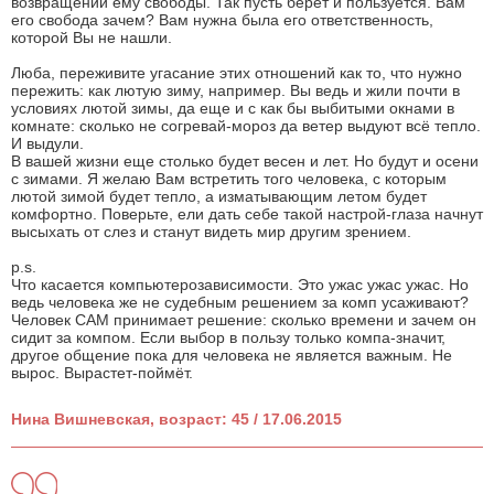
возвращении ему свободы. Так пусть берет и пользуется. Вам
его свобода зачем? Вам нужна была его ответственность,
которой Вы не нашли.
Люба, переживите угасание этих отношений как то, что нужно
пережить: как лютую зиму, например. Вы ведь и жили почти в
условиях лютой зимы, да еще и с как бы выбитыми окнами в
комнате: сколько не согревай-мороз да ветер выдуют всё тепло.
И выдули.
В вашей жизни еще столько будет весен и лет. Но будут и осени
с зимами. Я желаю Вам встретить того человека, с которым
лютой зимой будет тепло, а изматывающим летом будет
комфортно. Поверьте, ели дать себе такой настрой-глаза начнут
высыхать от слез и станут видеть мир другим зрением.
p.s.
Что касается компьютерозависимости. Это ужас ужас ужас. Но
ведь человека же не судебным решением за комп усаживают?
Человек САМ принимает решение: сколько времени и зачем он
сидит за компом. Если выбор в пользу только компа-значит,
другое общение пока для человека не является важным. Не
вырос. Вырастет-поймёт.
Нина Вишневская, возраст: 45 / 17.06.2015