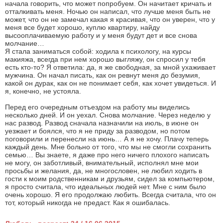
начала говорить, что может попробуем. Он начитает кричать и
отталкивать меня. Ночью он написал, что лучше меня быть не
может, что он не замечал какая я красивая, что он уверен, что у
меня все будет хорошо, куплю квартиру, найду
высооплачиваемую работу и у меня будут дет и все снова
молчание…
Я стала заниматься собой: ходила к психологу, на курсы
макияжа, всегда при нем хорошо выгляжу, он спросил у тебя
есть кто-то? Я ответила: да, я же свободная, за мной ухаживает
мужчина. Он начал писать, как он ревнут меня до безумия,
какой он дурак, как он не понимает себя, как хочет увидеться. И
я, конечно, не устояла.
Перед его очередным отъездом на работу мы виделись
несколько дней. И он уехал. Снова молчание. Через неделю у
нас развод. Развод сначала назначили на июль, в июне он
уезжает и боялся, что я не приду за разводом, но потом
поговорили и перенесли на июнь… А я не хочу. Плачу теперь
каждый день. Мне больно от того, что мы не смогли сохранить
семью… Вы знаете, я даже про него ничего плохого написать
не могу, он заботливый, внимательный, исполнял мне мои
просьбы и желания, да, не многословен, не любил ходить в
гости к моим родственникам и друзьям, сидел за компьютером,
я просто считала, что идеальных людей нет. Мне с ним было
очень хорошо. Я его продолжаю любить. Всегда считала, что он
тот, который никогда не предаст. Как я ошибалась.