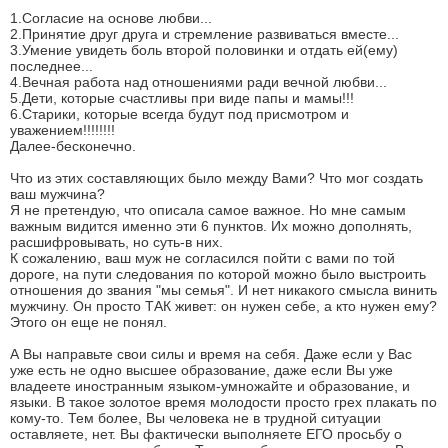
1.Согласие на основе любви...
2.Принятие друг друга и стремление развиваться вместе...
3.Умение увидеть боль второй половинки и отдать ей(ему)
последнее...
4.Вечная работа над отношениями ради вечной любви...
5.Дети, которые счастливы при виде папы и мамы!!!
6.Старики, которые всегда будут под присмотром и
уважением!!!!!!!!
Далее-бесконечно.
Что из этих составляющих было между Вами? Что мог создать
ваш мужчина?
Я не претендую, что описала самое важное. Но мне самым
важным видится именно эти 6 пунктов. Их можно дополнять,
расшифровывать, но суть-в них.
К сожалению, ваш муж не согласился пойти с вами по той
дороге, на пути следования по которой можно было выстроить
отношения до звания "мы семья". И нет никакого смысла винить
мужчину. Он просто ТАК живет: он нужен себе, а кто нужен ему?
Этого он еще не понял.
А Вы направьте свои силы и время на себя. Даже если у Вас
уже есть не одно высшее образование, даже если Вы уже
владеете иностранным языком-умножайте и образование, и
языки. В такое золотое время молодости просто грех плакать по
кому-то. Тем более, Вы человека не в трудной ситуации
оставляете, нет. Вы фактически выполняете ЕГО просьбу о