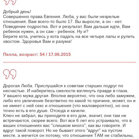
Добрый день!
Совершенно права Евгения. Люба, у вас были незрелые
отношения. Вам всего-то было 17. Вы выросли, а он - нет.
Поведение подростка. Вот и результат. Вам дальше идти, Вам
ребенок нужен, а он сам - ребенок. Ну и?
Берите кота, учитесь у кота падать на все четыре лапы и рулить
хвостом. Здоровья Вам и разума!
Пелла, возраст: 54 / 17.06.2015
Дорогая Люба. Прислушайся к советам старших подруг по
несчастью. И наберитесь смелости взглянуть правде в глаза.
У вашего мужа другая. Вполне вероятно, что она либо замужем,
либо его увлечение безответно по какой то причине, может, он и
не имеет с ней секс и отношения (что маловероятно), но она
точно есть в его душе. Отсюда и качели.
Ключ не забрал, вы приходите в его дом, значит, они там не
встречаются, скорее всего. Вот все 6 лет его устраивало, что в
ваших отношениях вас "слишком много", как вы говорите. И
вдруг такой поворот. Но не бывает этого "вдруг" на пустом
месте, а мечется он потому, что отношения ТАМ не стабильны,