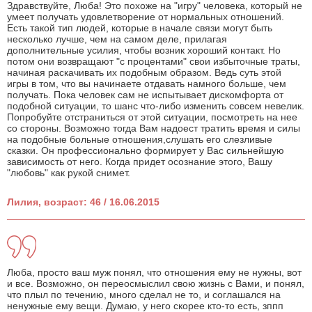
Здравствуйте, Люба! Это похоже на "игру" человека, который не
умеет получать удовлетворение от нормальных отношений.
Есть такой тип людей, которые в начале связи могут быть
несколько лучше, чем на самом деле, прилагая
дополнительные усилия, чтобы возник хороший контакт. Но
потом они возвращают "с процентами" свои избыточные траты,
начиная раскачивать их подобным образом. Ведь суть этой
игры в том, что вы начинаете отдавать намного больше, чем
получать. Пока человек сам не испытывает дискомфорта от
подобной ситуации, то шанс что-либо изменить совсем невелик.
Попробуйте отстраниться от этой ситуации, посмотреть на нее
со стороны. Возможно тогда Вам надоест тратить время и силы
на подобные больные отношения,слушать его слезливые
сказки. Он профессионально формирует у Вас сильнейшую
зависимость от него. Когда придет осознание этого, Вашу
"любовь" как рукой снимет.
Лилия, возраст: 46 / 16.06.2015
Люба, просто ваш муж понял, что отношения ему не нужны, вот
и все. Возможно, он переосмыслил свою жизнь с Вами, и понял,
что плыл по течению, много сделал не то, и соглашался на
ненужные ему вещи. Думаю, у него скорее кто-то есть, зппп