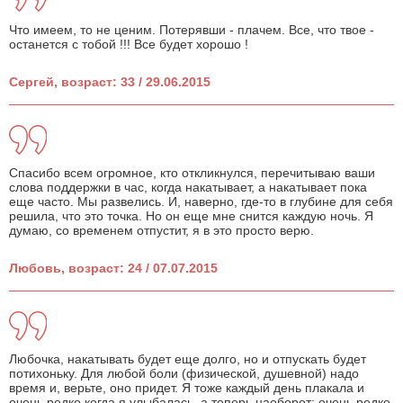
Что имеем, то не ценим. Потерявши - плачем. Все, что твое -
останется с тобой !!! Все будет хорошо !
Сергей, возраст: 33 / 29.06.2015
Спасибо всем огромное, кто откликнулся, перечитываю ваши
слова поддержки в час, когда накатывает, а накатывает пока
еще часто. Мы развелись. И, наверно, где-то в глубине для себя
решила, что это точка. Но он еще мне снится каждую ночь. Я
думаю, со временем отпустит, я в это просто верю.
Любовь, возраст: 24 / 07.07.2015
Любочка, накатывать будет еще долго, но и отпускать будет
потихоньку. Для любой боли (физической, душевной) надо
время и, верьте, оно придет. Я тоже каждый день плакала и
очень редко когда я улыбалась, а теперь наоборот: очень редко