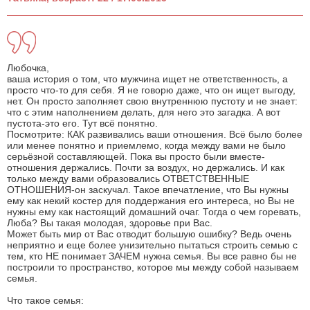
Любочка,
ваша история о том, что мужчина ищет не ответственность, а
просто что-то для себя. Я не говорю даже, что он ищет выгоду,
нет. Он просто заполняет свою внутреннюю пустоту и не знает:
что с этим наполнением делать, для него это загадка. А вот
пустота-это его. Тут всё понятно.
Посмотрите: КАК развивались ваши отношения. Всё было более
или менее понятно и приемлемо, когда между вами не было
серьёзной составляющей. Пока вы просто были вместе-
отношения держались. Почти за воздух, но держались. И как
только между вами образовались ОТВЕТСТВЕННЫЕ
ОТНОШЕНИЯ-он заскучал. Такое впечатление, что Вы нужны
ему как некий костер для поддержания его интереса, но Вы не
нужны ему как настоящий домашний очаг. Тогда о чем горевать,
Люба? Вы такая молодая, здоровье при Вас.
Может быть мир от Вас отводит большую ошибку? Ведь очень
неприятно и еще более унизительно пытаться строить семью с
тем, кто НЕ понимает ЗАЧЕМ нужна семья. Вы все равно бы не
построили то пространство, которое мы между собой называем
семья.
Что такое семья: