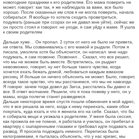
новогодние праздники к его родителям. Его мама поверить не
может, говорит: как так, я же наблюдала за вами, все было
хорошо. После сказанных им слов я не могла поверить, начала
собираться. Я вообще-то хотела сходить проветриться,
подумать (раньше при ссорах он не давал мне уйти), сейчас же
он просто стоял и говорил: не уходи, я сам уйду к маме. Я ушла
к своим родителям.
Дальше хуже… Он пропал. 2 суток от него не было ни привета,
ни ответа. Мы созванивались с его мамой и рыдали. Потом я
писала, умоляла хотя бы объяснится, он написал: мне надо
подумать, я сам позвоню. Позвонил… Сказал, что все решил,
что мы не можем быть вместе. Встретились, он рыдает
невозможно, говорит, ну нет больше такого чувства, когда
хочется ехать бежать домой, любоваться каждым взмахом
ресниц. И больше он ничего объяснить не может. Было, говорит,
всегда такое чувство, что мы расстанемся, что мы не навсегда.
Я говорю: зачем тогда довел до Загса, расстались бы давно и
все. В ответ молчание. Решили, что я пока поживу у него, он у
мамы, когда полегче станет разведемся.
Дальше некоторое время спустя пошли обвинения в мой адрес,
что я все решала за него, когда к нему переехать, какие обои
покупать, куда ехать и что я женила его на себе. Сказал, что бы
я собирала вещи и уезжала к родителям. У меня была сессия,
как прожила ее-не помню, я работала и училась, он прибегал в
квартиру с ошпаренными глазами и требовал идти подавать на
развод. Я просила подождать немного. Переписка была
килограммами, я пыталась объяснить, что у нас кризис, мы