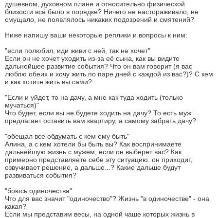
душевном, духовном плане и относительно физической
близости всё было в порядке? Ничего не настораживало, не
смущало, не появлялось никаких подозрений и смятений?
Ниже напишу ваши некоторые реплики и вопросы к ним:
"если полюбил, иди живи с ней, так не хочет"
Если он не хочет уходить из-за её сына, как вы видите
дальнейшее развитие события? Что он вам говорит (я вас
люблю обеих и хочу жить по паре дней с каждой из вас?)? С кем
и как хотите жить вы сами?
"Если и уйдет, то на дачу, а мне как туда ходить (только
мучаться)"
Что будет, если вы не будете ходить на дачу? То есть муж
предлагает оставить вам квартиру, а самому забрать дачу?
"обещал все обдумать с кем ему быть"
Алина, а с кем хотели бы быть вы? Как воспринимаете
дальнейшую жизнь с мужем, если он выберет вас? Как
примерно представляете себе эту ситуацию: он приходит,
озвучивает решение, а дальше...? Какие дальше будут
развиваться события?
"боюсь одиночества"
Что для вас значит "одиночество"? Жизнь "в одиночестве" - она
какая?
Если мы представим весы, на одной чаше которых жизнь в