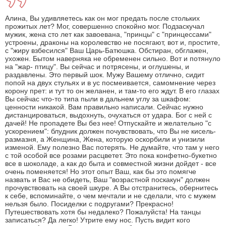
Алина, Вы удивляетесь как он мог предать после стольких
прожитых лет? Мог, совершенно спокойно мог. Подзаскучал
мужик, жена сто лет как завоевана, "принцы" с "принцессами"
устроены, драконы на королевство не посягают, вот и, простите,
с "жиру взбесился" Ваш Царь-Батюшка. Обстиран, обглажен,
ухожен. Бытом наверняка не обременен сильно. Вот и потянуло
на "жар- птицу". Вы сейчас и потрясены, и оглушены, и
раздавлены. Это первый шок. Мужу Вашему отлично, сидит
попой на двух стульях и в ус посмеивается, самомнение через
корону прет: и тут то он желанен, и там-то его ждут. В его глазах
Вы сейчас что-то типа пыли в дальнем углу за шкафом:
ценности никакой. Вам правильно написали. Сейчас нужно
дистанцироваться, выдохнуть, очухаться от удара. Бог с ней с
дачей! Не пропадете Вы без нее! Отпускайте и желательно "с
ускорением": блудник должен почувствовать, что Вы не кисель-
размазня, а Женщина, Жена, которую оскорбили и унизили
изменой. Ему полезно Вас потерять. Не думайте, что там у него
с той особой все розами расцветет. Это пока конфетно-букетно
все в шоколаде, а как до быта и совместной жизни дойдет - все
очень поменяется! Но этот опыт Ваш, как бы это помягче
назвать и Вас не обидеть, Ваш "возрастной поскакун" должен
прочувствовать на своей шкуре. А Вы отстранитесь, обернитесь
к себе, вспоминайте, о чем мечтали и не сделали, что с мужем
нельзя было. Посиделки с подругами? Прекрасно!
Путешествовать хотя бы недалеко? Пожалуйста! На танцы
записаться? Да легко! Утрите ему нос. Пусть видит кого