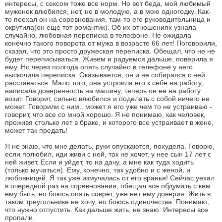
интересы, с сексом тоже все норм. Но вот беда, мой любимый
муженек влюбился, нет, не в молодую, а в мою одногодку. Как-
то поехал он на соревнования, там-то его руководительница и
окрутила(он еще тот романтик). Об их отношениях узнала
случайно, любовная переписка в телефоне. Не ожидала
конечно такого поворота от мужа в возрасте 66 лет! Поговорили,
сказал, что это просто дружеская переписка. Обещал, что не не
будет переписываться. Живем и радуемся дальше, поверила я
ему. Но через полгода опять случайно в телефоне у него
выскочила переписка. Оказывается, он и не собирался с ней
расставаться. Мало того, она устроила его к себе на работу,
написала доверенность на машину, теперь он ее на работу
возит. Говорит, сильно влюбился и поделать с собой ничего не
может. Говорили с ним.. может я его уже чем то не устраиваю -
говорит, что все со мной хорошо. Я не понимаю, как человек,
проживя столько лет в браке, и которого все устраивает в жене,
может так предать!
Я не знаю, что мне делать, руки опускаются, похудела. Говорю,
если полюбил, иди живи с ней, так не хочет, у нее сын 17 лет с
ней живет. Если и уйдет, то на дачу, а мне как туда ходить
(только мучаться). Ему, конечно, так удобно и с женой, и
любовницей. Я так уже измучалась от его вранья! Сейчас уехал
в очередной раз на соревнования, обещал все обдумать с кем
ему быть, но боюсь опять соврет, уже нет ему доверия. Жить в
таком треугольнике не хочу, но боюсь одиночества. Понимаю,
что нужно отпустить. Как дальше жить, не знаю. Интересы все
пропали.