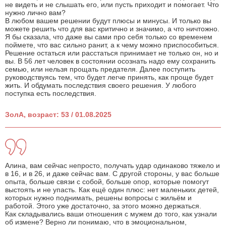
не видеть и не слышать его, или пусть приходит и помогает. Что
нужно лично вам?
В любом вашем решении будут плюсы и минусы. И только вы
можете решить что для вас критично и значимо, а что ничтожно.
Я бы сказала, что даже вы сами про себя только со временем
поймете, что вас сильно ранит, а к чему можно приспособиться.
Решение остаться или расстаться принимает не только он, но и
вы. В 56 лет человек в состоянии осознать надо ему сохранить
семью, или нельзя прощать предателя. Далее поступить
руководствуясь тем, что будет легче принять, как проще будет
жить. И обдумать последствия своего решения. У любого
поступка есть последствия.
ЗолА, возраст: 53 / 01.08.2025
Алина, вам сейчас непросто, получать удар одинаково тяжело и
в 16, и в 26, и даже сейчас вам. С другой стороны, у вас больше
опыта, больше связи с собой, больше опор, которые помогут
выстоять и не упасть. Как ещё один плюс: нет маленьких детей,
которых нужно поднимать, решены вопросы с жильём и
работой. Этого уже достаточно, за этого можно держаться.
Как складывались ваши отношения с мужем до того, как узнали
об измене? Верно ли понимаю, что в эмоциональном,