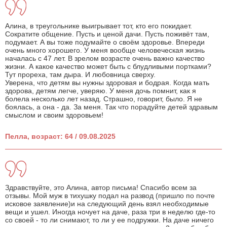
Алина, в треугольнике выигрывает тот, кто его покидает.
Сократите общение. Пусть и ценой дачи. Пусть поживёт там,
подумает. А вы тоже подумайте о своём здоровье. Впереди
очень много хорошего. У меня вообще человеческая жизнь
началась с 47 лет. В зрелом возрасте очень важно качество
жизни. А какое качество может быть с блудливыми портками?
Тут прореха, там дыра. И любовница сверху.
Уверена, что детям вы нужны здоровая и бодрая. Когда мать
здорова, детям легче, уверяю. У меня дочь помнит, как я
болела несколько лет назад. Страшно, говорит, было. Я не
боялась, а она - да. За меня. Так что порадуйте детей здравым
смыслом и своим здоровьем!
Пелла, возраст: 64 / 09.08.2025
Здравствуйте, это Алина, автор письма! Спасибо всем за
отзывы. Мой муж в тихушку подал на развод (пришло по почте
исковое заявление)и на следующий день взял необходимые
вещи и ушел. Иногда ночует на даче, раза три в неделю где-то
со своей - то ли снимают, то ли у ее подружки. На даче ничего