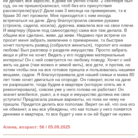
не делает, все заросло, в доме не уютно стало. 2 сентября был
суд, он не пришел(написал, чтоб без его присутствия
рассмотрели(трус)! Дали нам 3 месяца на примирение, т.к в
браке 30 лет прожили. Мне приходится с ним иногда
встречаться на даче. Дачу благоустроила своими руками
(строила, садила, косила), дурочка, взвалила все на свои плечи.
И квартиру (брали под самоотделку) сама все там делала. В
общем все сделано, живи, да живи. Недавно при встрече он
просит меня забрать заявление о примирении, т.к быстрее
хочет получить развод (собрался жениться), торопит его новая
любовь! Был разговор о разделе имущества. Просто забрать
вещи и уйти не хочет. Видать у его подружки материальные
интересы! Он с ней советуется по любому поводу. Хочет с ней
жить на даче (там можно и зимой жить), все дети, я против, не
хотим чтобы она на все готовое пришла и пользовалась нашими
вещами, садом. Я благоустраивала для нашей семьи и мама 80
лет тоже хочет двигаться на огороде. Он говорит, если на даче
не разрешаете, тогда будем в квартире (которую опять же я
ремонтировала), совсем уже у него голова не работает. Он
значит влюбился, ушел, а я еще и имущество должна им свое
уступить! Предлагала разные варианты, но пока ни чему не
пришли. Придется делить все пополам. Верит он ей, что она его
не обманет, а мы все убеждены, что как только у него появятся
денежки и квартира, то все будет у нее и он ей будет не нужен.
Алина, возраст: 56 / 05.09.2025