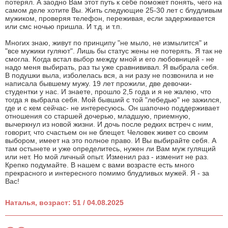
потерял. А заодно Вам этот путь к себе поможет понять, чего на
самом деле хотите Вы. Жить следующие 25-30 лет с блудливым
мужиком, проверяя телефон, переживая, если задерживается
или смс ночью пришла. И т.д. и т.п.
Многих знаю, живут по принципу "не мыло, не измылится" и
"все мужики гуляют". Лишь бы статус жены не потерять. Я так не
смогла. Когда встал выбор между мной и его любовницей - не
надо меня выбирать, раз ты уже сравнививал. Я выбрала себя.
В подушки выла, изболелась вся, а ни разу не позвонила и не
написала бывшему мужу. 19 лет прожили, две девочки-
студентки у нас. И знаете, прошло 2,5 года и я не жалею, что
тогда я выбрала себя. Мой бывший с той "лебедью" не зажился,
где и с кем сейчас- не интересуюсь. Он шапочно поддерживает
отношения со старшей дочерью, младшую, приемную,
вычеркнул из новой жизни. И дочь после редких встреч с ним,
говорит, что счастьем он не блещет. Человек живет со своим
выбором, имеет на это полное право. И Вы выбирайте себя. А
там остынете и уже определитесь, нужен ли Вам муж гулящий
или нет. Но мой личный опыт. Изменил раз - изменит не раз.
Крепко подумайте. В нашем с вами возрасте есть много
прекрасного и интересного помимо блудливых мужей. Я - за
Вас!
Наталья, возраст: 51 / 04.08.2025