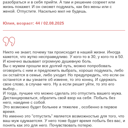
разобраться и в себя прийти. А там и решение созреет или
жизнь покажет. И он сможет подумать, как без жены или с
женой. Отпустите. Насильно мил не будешь.
Юлия, возраст: 44 / 02.08.2025
Никто не знает, почему так происходит в нашей жизни. Иногда
кажется, что жутко несправедливо. У кого-то в 30, у кого-то в 50.
И конечно вызывает огромную душевную боль.
Вы с мужем прошли все долгий путь, можно попробовать
оговорить с ним и предложить выбрать, хорошо подумать, либо
он остаётся в семье, либо уходит. Но предупредить, что если он
останется и вы узнаете об измене, то это конец. И сдержать
свое слово, в случае чего. Ну а если решит уйти, то это его
выбор...
И тогда, лучшее что можно сделать это отпустить вашего мужа.
Дистанцироваться, обратить свой взор на себя. Побыть без
него, наедине с собой.
Это возможно будет больнее и тяжелее , особенно в первое
время.
Но именно это "отпустить" является возможностью для того, что
ваш муж одумаетсяя. У него тоже будет время побыть без вас, и
понять как это для него. Почувствовать потерю.