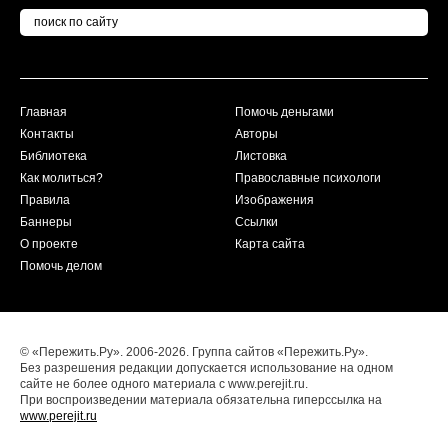
Главная
Помочь деньгами
Контакты
Авторы
Библиотека
Листовка
Как молиться?
Православные психологи
Правила
Изображения
Баннеры
Ссылки
О проекте
Карта сайта
Помочь делом
© «Пережить.Ру». 2006-2026. Группа сайтов «Пережить.Ру».
Без разрешения редакции допускается использование на одном
сайте не более одного материала с www.perejit.ru.
При воспроизведении материала обязательна гиперссылка на
www.perejit.ru